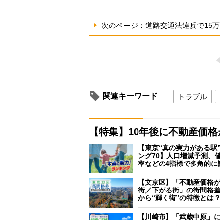
次のページ：道路交通法違反で15
関連キーワード
トラブル
【特集】10年後に不動産価
【東京“真の実力がある駅
ング70】人口増減予測、
率などの4指標で多角的に
【文京区】「不動産価格
街／下がる街」の街間格
から“輝く街”の特徴とは
【川崎市】「武蔵中原」