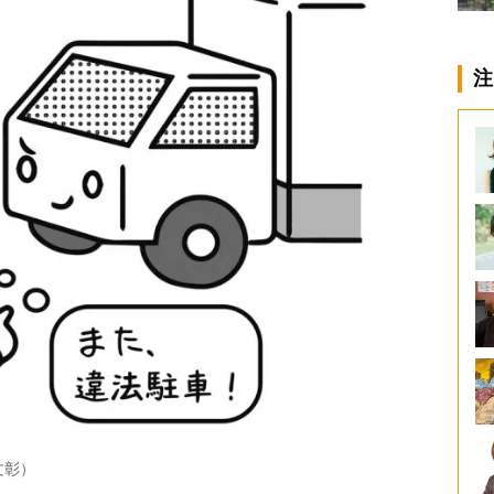
注
文彰）