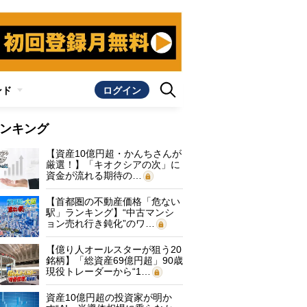
ンド
ログイン
ンキング
【資産10億円超・かんちさんが
厳選！】「キオクシアの次」に
資金が流れる期待の…
【首都圏の不動産価格「危ない
駅」ランキング】“中古マンシ
ョン売れ行き鈍化”のワ…
【億り人オールスターが狙う20
銘柄】「総資産69億円超」90歳
現役トレーダーから“1…
資産10億円超の投資家が明か