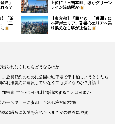
「登戸」
上位に「日吉本町」ほかグリーン
される？
ライン沿線駅が
市】「浜
【東京都】「勝どき」「豊洲」ほ
位、「二
か湾岸エリア、副都心エリアへ乗
外に
り換えなし駅が上位に
で出られなくしたらどうなるのか
！」旅費節約のために公園の駐車場で車中泊しようとしたら
園の利用規約に違反していなくてもダメなのか？弁護士…
加害者に“キャンセル料”を請求することは可能か
族バーベキューに参加した30代主婦の後悔
隣家の騒音に苦情を入れたらまさかの返答に唖然