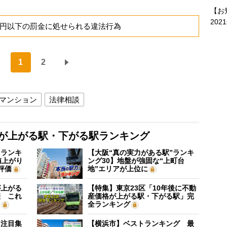
【お
202
万円以下の罰金に処せられる違法行為
1
2
マンション
法律相談
格が上がる駅・下がる駅ランキング
”ランキ
【大阪“真の実力がある駅”ランキ
値上がり
ング30】地盤が強固な“上町台
評価
地”エリアが上位に
が上がる
【特集】東京23区「10年後に不動
差 これ
産価格が上がる駅・下がる駅」完
？
全ランキング
に注目集
【横浜市】ベストランキング 最