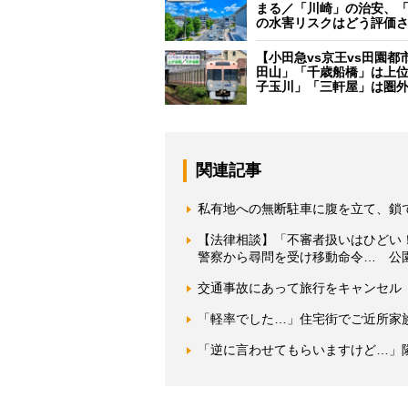
まる／「川崎」の治安、
の水害リスクはどう評価
【小田急vs京王vs田園都
田山」「千歳船橋」は上
子玉川」「三軒屋」は圏
関連記事
私有地への無断駐車に腹を立て、鎖
【法律相談】「不審者扱いはひどい
警察から尋問を受け移動命令… 公
交通事故にあって旅行をキャンセル 
「軽率でした…」住宅街でご近所家
「逆に言わせてもらいますけど…」