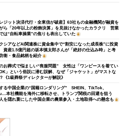
レジット決済代行・全東信が破産】63社もの金融機関が融資を
がら「20年以上の粉飾決算」を見抜けなかったカラクリ 営業
では“自転車操業”の焦りも表出していた
クシアなどAI関連株に資金集中で“割安になった成長株”に投資
 資産1.5億円超の坂本慎太郎さんが「絶好の仕込み時」と考
防衛・食品銘柄を紹介
のお葬式で悩ましい“喪服問題” 女性は「ワンピースを着てい
OK」という俗説に潜む誤解、なぜ「ジャケット」がマストな
？《1級葬祭ディレクターが解説》
する中国企業の“国籍ロンダリング” SHEIN、TikTok、
mu…本社機能を海外に移転させ、トランプ関税の回避を狙う
人を隠れ蓑にした中国企業の農業参入・土地取得への懸念も