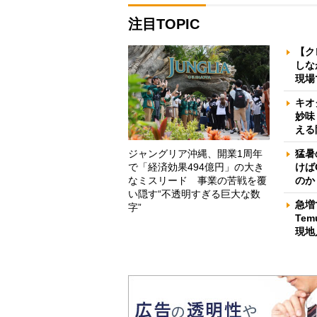
注目TOPIC
【ク
しな
現場
キオ
妙味
える
ジャングリア沖縄、開業1周年
猛暑
で「経済効果494億円」の大き
けば
なミスリード 事業の苦戦を覆
のか
い隠す“不透明すぎる巨大な数
急増
字”
Te
現地