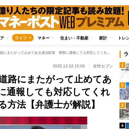
ア
ライフ
マネー
住まい・不動産
家計
トレ
マンション敷地と道路にまたがって止めてある違法駐車 警察に通報しても対応してくれない場合に自衛する方法【弁護士が解説】
ラ
1
2025.12.02 15:00
女性セブン
道路にまたがって止めてあ
2
に通報しても対応してくれ
る方法【弁護士が解説】
3
4