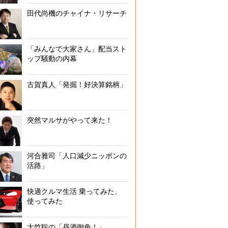
田代尚機のチャイナ・リサーチ
「みんなで大家さん」配当スト
ップ騒動の内幕
古賀真人「発掘！好決算銘柄」
突然マルサがやって来た！
河合雅司「人口減少ニッポンの
活路」
快適クルマ生活 乗ってみた、
使ってみた
大竹聡の「昼酒御免！」