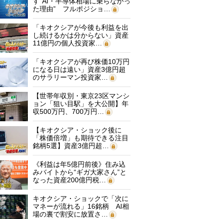
す“AI・半導体相場に乗らなかっ
た理由” フルポジショ…
「キオクシアが今後も利益を出
し続けるかは分からない」資産
11億円の個人投資家…
「キオクシアが再び株価10万円
になる日は遠い」資産3億円超
のサラリーマン投資家…
【世帯年収別・東京23区マンシ
ョン「狙い目駅」を大公開】年
収500万円、700万円…
【キオクシア・ショック後に
「株価倍増」も期待できる注目
銘柄5選】資産3億円超…
《利益は年5億円前後》住み込
みバイトから“ギガ大家さん”と
なった資産200億円税…
キオクシア・ショックで「次に
マネーが流れる」16銘柄 AI相
場の裏で割安に放置さ…