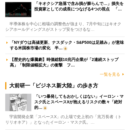
「キオクシア急落で含み損が膨らんで…」損失を
投資家としての成長につなげる4つの視点 「…
半導体株を中心に相場の調整色が強まり、7月中旬にはキオク
シアホールディングスがストップ安をつけるな…
「NYダウは高値更新、ナスダック・S&P500は足踏み」が意味
する米国株市場の変化 半…
【歴史的な爆騰劇】時価総額10兆円企業が「2連続ストップ
高」「制限値幅拡大」の衝撃 フ…
一覧を見る
大前研一「ビジネス新大陸」の歩き方
「いつ暴発してもおかしくはない」イーロン・マ
スク氏とスペースXが抱えるリスクの数々「絶対
的…
宇宙開発企業「スペースX」の上場で史上初の「兆万長者（ト
リリオネア）」となったイーロン・マスク氏。…