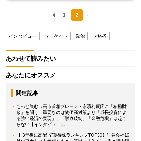
1
2
インタビュー
マーケット
政治
財務省
あわせて読みたい
あなたにオススメ
関連記事
もっと読む→高市首相ブレーン・永濱利廣氏に「積極財
政」を問う 重要なのは物価高対策より「成長投資によ
る強い経済の実現」、「財政破綻」「金融危機」は起こ
らない【インタビュ…
【“3年後に高配当”期待株ランキングTOP50】証券会社16
社のアナリスト予想をもとに算出 「Bコミ」坂本慎太郎