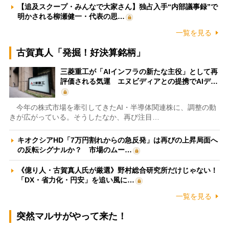
【追及スクープ・みんなで大家さん】独占入手“内部議事録”で
明かされる柳瀬健一・代表の思…
一覧を見る
古賀真人「発掘！好決算銘柄」
三菱重工が「AIインフラの新たな主役」として再
評価される気運 エヌビディアとの提携でAIデ…
今年の株式市場を牽引してきたAI・半導体関連株に、調整の動
きが広がっている。そうしたなか、再び注目…
キオクシアHD「7万円割れからの急反発」は再びの上昇局面へ
の反転シグナルか？ 市場のムー…
《億り人・古賀真人氏が厳選》野村総合研究所だけじゃない！
「DX・省力化・円安」を追い風に…
一覧を見る
突然マルサがやって来た！