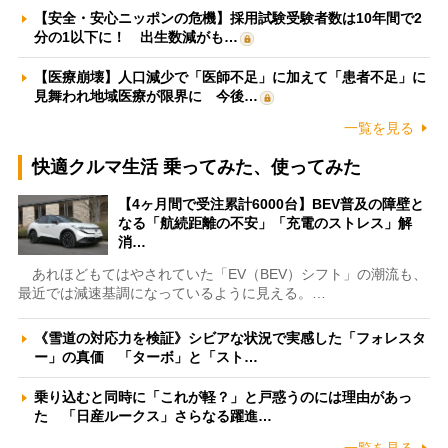
【安全・安心ニッポンの危機】採用試験受験者数は10年間で2
分の1以下に！ 出生数減がも…
【医療崩壊】人口減少で「医師不足」に加えて「患者不足」に
見舞われ地域医療が限界に 今後…
一覧を見る
快適クルマ生活 乗ってみた、使ってみた
【4ヶ月間で受注累計6000台】BEV普及の障壁と
なる「航続距離の不安」「充電のストレス」解
消…
あれほどもてはやされていた「EV（BEV）シフト」の潮流も、
最近では減速基調になっているように見える。…
《雪道の対応力を検証》シビアな状況で実感した「フォレスタ
ー」の真価 「ターボ」と「スト…
乗り込むと同時に「これが軽？」と戸惑うのには理由があっ
た 「日産ルークス」さらなる躍進…
一覧を見る