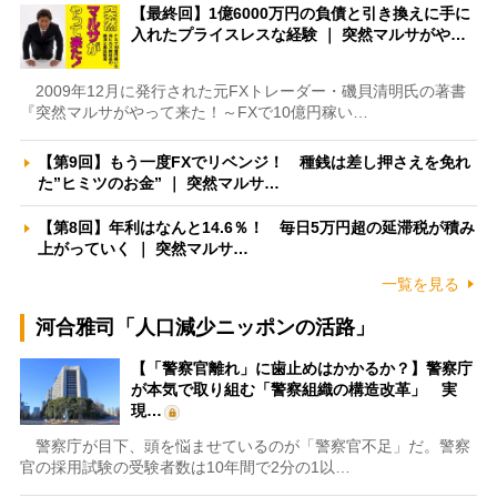
【最終回】1億6000万円の負債と引き換えに手に
入れたプライスレスな経験 ｜ 突然マルサがや…
2009年12月に発行された元FXトレーダー・磯貝清明氏の著書
『突然マルサがやって来た！～FXで10億円稼い…
【第9回】もう一度FXでリベンジ！ 種銭は差し押さえを免れ
た”ヒミツのお金” ｜ 突然マルサ…
【第8回】年利はなんと14.6％！ 毎日5万円超の延滞税が積み
上がっていく ｜ 突然マルサ…
一覧を見る
河合雅司「人口減少ニッポンの活路」
【「警察官離れ」に歯止めはかかるか？】警察庁
が本気で取り組む「警察組織の構造改革」 実
現…
警察庁が目下、頭を悩ませているのが「警察官不足」だ。警察
官の採用試験の受験者数は10年間で2分の1以…