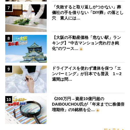
「失敗すると取り返しがつかない」葬
7
儀社の手を借りない「DIY葬」の落とし
穴 素人には…
【大阪の不動産価格「危ない駅」ラン
8
キング】“中古マンション売れ行き鈍
化”のワース…
ドライアイスを使わず遺体を保つ「エ
9
ンバーミング」が日本でも普及 1～2
週間は問…
《200万円→資産10億円超の
10
DAIBOUCHOU氏が「年末までに株価倍
増期待」の5銘柄を公…