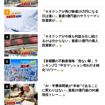
「キオクシアが再び株価10万円になる
3
日は遠い」資産3億円超のサラリーマン
投資家が…
「キオクシアが今後も利益を出し続け
4
るかは分からない」資産11億円の個人
投資家が…
【首都圏の不動産価格「危ない駅」ラ
5
ンキング】“中古マンション売れ行き鈍
化”のワー…
「AI・半導体関連が“本命”であること
6
に変わりはない」資産20億円超の90歳
現役トレー…