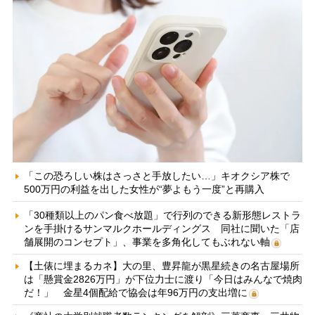
「この恐ろしい株はさっさと手放したい…」キオクシア株で
500万円の利益を出した女性が“夢よもう一度”と再購入
「30種類以上のパン食べ放題」で行列のできる新形態レストラ
ンを手掛けるサンマルクホールディングス 同社に聞いた「店
舗展開のコンセプト」、事業を多角化してもぶれない軸
【土俵に埋まるカネ】大の里、豊昇龍が黒星続きの名古屋場所
は「懸賞金2826万円」が下位力士に渡り「今日はみんなで焼肉
だ！」 金星4個配給で協会は年96万円の支出増に