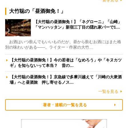
大竹聡の「昼酒御免！」
【大竹聡の昼酒御免！】「ネグローニ」「山崎」
「マンハッタン」新宿三丁目の隠れ家バーで1…
お酒はいつ飲んでもいいものだが、昼から飲むお酒にはまた格
別の味わいがある――。ライター・作家の大竹…
【大竹聡の昼酒御免！】今の若者は「なめろう」や「キヌカツ
ギ」を知らないって本当？ 昔の…
【大竹聡の昼酒御免！】京急線で多摩川越えて「川崎の大衆酒
場」へと昼酒旅 押し寄せるノス…
一覧を見る
著者・連載の一覧を見る