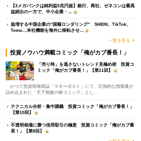
【3メガバンクは純利益5兆円超】銀行、商社、ゼネコンは最高
益続出の一方で、中小企業・…
急増する中国企業の“国籍ロンダリング” SHEIN、TikTok、
Temu…本社機能を海外に移転させ…
一覧を見る
投資ノウハウ満載コミック「俺がカブ番長！」
「売り時」を逃さないトレンド見極め術 投資コ
ミック「俺がカブ番長！」【第11回】
かつて投資情報雑誌「マネーポスト」にて、圧倒的な情報量が
詰め込まれた「天下無敵の株コミック」とし…
テクニカル分析・集中講義 投資コミック「俺がカブ番長！」
【第10回】
不透明相場に勝つ信用取引の極意 投資コミック「俺がカブ番
長！」【第9回】
一覧を見る