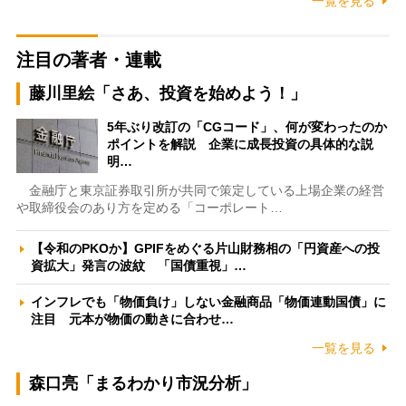
一覧を見る
注目の著者・連載
藤川里絵「さあ、投資を始めよう！」
5年ぶり改訂の「CGコード」、何が変わったのか
ポイントを解説 企業に成長投資の具体的な説
明…
金融庁と東京証券取引所が共同で策定している上場企業の経営
や取締役会のあり方を定める「コーポレート…
【令和のPKOか】GPIFをめぐる片山財務相の「円資産への投
資拡大」発言の波紋 「国債重視」…
インフレでも「物価負け」しない金融商品「物価連動国債」に
注目 元本が物価の動きに合わせ…
一覧を見る
森口亮「まるわかり市況分析」