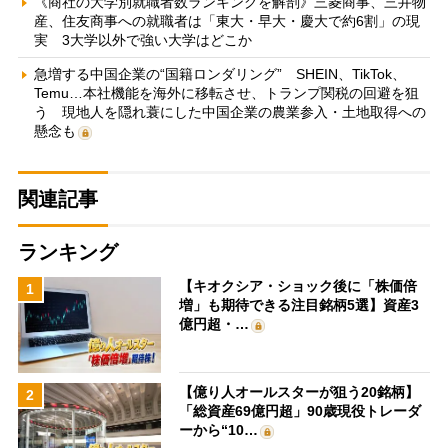
《商社の大学別就職者数ランキングを解剖》三菱商事、三井物
産、住友商事への就職者は「東大・早大・慶大で約6割」の現
実 3大学以外で強い大学はどこか
急増する中国企業の“国籍ロンダリング” SHEIN、TikTok、
Temu…本社機能を海外に移転させ、トランプ関税の回避を狙
う 現地人を隠れ蓑にした中国企業の農業参入・土地取得への
懸念も
関連記事
ランキング
【キオクシア・ショック後に「株価倍
1
増」も期待できる注目銘柄5選】資産3
億円超・…
【億り人オールスターが狙う20銘柄】
2
「総資産69億円超」90歳現役トレーダ
ーから“10…