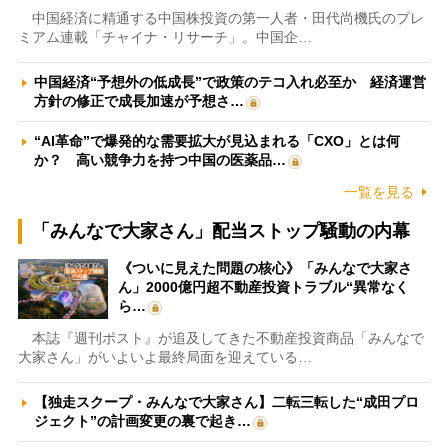
中国経済に精通する中国株投資の第一人者・田代尚機氏のプレ
ミアム連載「チャイナ・リサーチ」。中国企…
中国経済“予想外の低成長”で政策のテコ入れ必至か 経済運営
方針の修正で成長加速が予想さ…
“AI革命”で爆発的な需要拡大が見込まれる「CXO」とは何
か？ 高い競争力を持つ中国の医薬品…
一覧を見る
「みんなで大家さん」配当ストップ騒動の内幕
《ついに見えた問題の核心》「みんなで大家さ
ん」2000億円超不動産投資トラブル“異常なく
ら…
本誌『週刊ポスト』が追及してきた不動産投資商品「みんなで
大家さん」がいよいよ最終局面を迎えている…
【独走スクープ・みんなで大家さん】二転三転した“成田プロ
ジェクト”の計画変更の裏で起き…