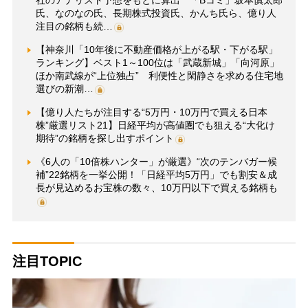
氏、なのなの氏、長期株式投資氏、かんち氏ら、億り人
注目の銘柄も続…
【神奈川「10年後に不動産価格が上がる駅・下がる駅」
ランキング】ベスト1～100位は「武蔵新城」「向河原」
ほか南武線が“上位独占” 利便性と閑静さを求める住宅地
選びの新潮…
【億り人たちが注目する“5万円・10万円で買える日本
株”厳選リスト21】日経平均が高値圏でも狙える“大化け
期待”の銘柄を探し出すポイント
《6人の「10倍株ハンター」が厳選》“次のテンバガー候
補”22銘柄を一挙公開！「日経平均5万円」でも割安＆成
長が見込めるお宝株の数々、10万円以下で買える銘柄も
注目TOPIC