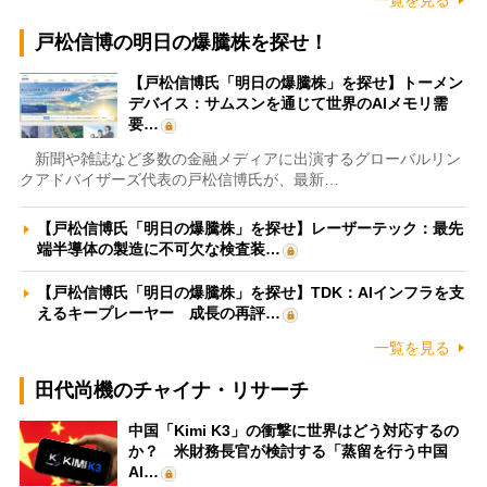
戸松信博の明日の爆騰株を探せ！
【戸松信博氏「明日の爆騰株」を探せ】トーメン
デバイス：サムスンを通じて世界のAIメモリ需
要…
新聞や雑誌など多数の金融メディアに出演するグローバルリン
クアドバイザーズ代表の戸松信博氏が、最新…
【戸松信博氏「明日の爆騰株」を探せ】レーザーテック：最先
端半導体の製造に不可欠な検査装…
【戸松信博氏「明日の爆騰株」を探せ】TDK：AIインフラを支
えるキープレーヤー 成長の再評…
一覧を見る
田代尚機のチャイナ・リサーチ
中国「Kimi K3」の衝撃に世界はどう対応するの
か？ 米財務長官が検討する「蒸留を行う中国
AI…