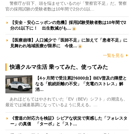
警察庁が目下、頭を悩ませているのが「警察官不足」だ。警察
官の採用試験の受験者数は10年間で2分の1以…
【安全・安心ニッポンの危機】採用試験受験者数は10年間で2
分の1以下に！ 出生数減がも…
【医療崩壊】人口減少で「医師不足」に加えて「患者不足」に
見舞われ地域医療が限界に 今後…
一覧を見る
快適クルマ生活 乗ってみた、使ってみた
【4ヶ月間で受注累計6000台】BEV普及の障壁と
なる「航続距離の不安」「充電のストレス」解
消…
あれほどもてはやされていた「EV（BEV）シフト」の潮流も、
最近では減速基調になっているように見える。…
《雪道の対応力を検証》シビアな状況で実感した「フォレスタ
ー」の真価 「ターボ」と「スト…