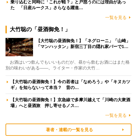
乗り込むと同時に「これが軽？」と戸惑うのには理由があっ
た 「日産ルークス」さらなる躍進…
一覧を見る
大竹聡の「昼酒御免！」
【大竹聡の昼酒御免！】「ネグローニ」「山崎」
「マンハッタン」新宿三丁目の隠れ家バーで1…
お酒はいつ飲んでもいいものだが、昼から飲むお酒にはまた格
別の味わいがある――。ライター・作家の大竹…
【大竹聡の昼酒御免！】今の若者は「なめろう」や「キヌカツ
ギ」を知らないって本当？ 昔の…
【大竹聡の昼酒御免！】京急線で多摩川越えて「川崎の大衆酒
場」へと昼酒旅 押し寄せるノス…
一覧を見る
著者・連載の一覧を見る