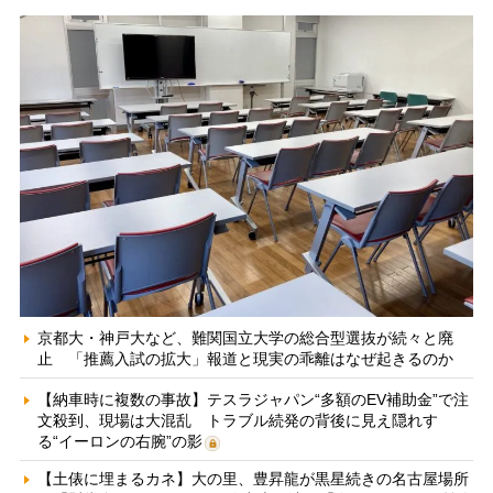
京都大・神戸大など、難関国立大学の総合型選抜が続々と廃
止 「推薦入試の拡大」報道と現実の乖離はなぜ起きるのか
【納車時に複数の事故】テスラジャパン“多額のEV補助金”で注
文殺到、現場は大混乱 トラブル続発の背後に見え隠れす
る“イーロンの右腕”の影
【土俵に埋まるカネ】大の里、豊昇龍が黒星続きの名古屋場所