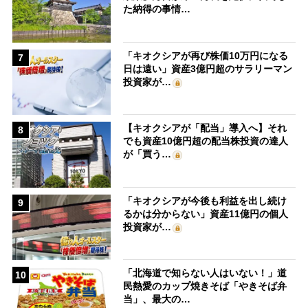
た納得の事情…
「キオクシアが再び株価10万円になる
7
日は遠い」資産3億円超のサラリーマン
投資家が…
【キオクシアが「配当」導入へ】それ
8
でも資産10億円超の配当株投資の達人
が「買う…
「キオクシアが今後も利益を出し続け
9
るかは分からない」資産11億円の個人
投資家が…
「北海道で知らない人はいない！」道
10
民熱愛のカップ焼きそば「やきそば弁
当」、最大の…