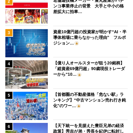
老舗遊技機メーカー・豊丸産業がパチ
2
ンコ事業停止の背景 大手と中小の格
差拡大に拍車…
資産10億円超の投資家が明かす“AI・半
3
導体相場に乗らなかった理由” フルポ
ジション…
【億り人オールスターが狙う20銘柄】
4
「総資産69億円超」90歳現役トレーダ
ーから“10…
【首都圏の不動産価格「危ない駅」ラ
5
ンキング】“中古マンション売れ行き鈍
化”のワー…
【天下統一を見据えた豊臣兄弟の経済
6
政策】秀吉が弟・秀長を紀伊に転封し