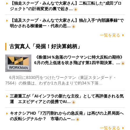
【独走スクープ・みんなで大家さん】二転三転した“成田プロ
ジェクト”の計画変更の裏で起き…
【追及スクープ・みんなで大家さん】独占入手“内部議事録”で
明かされる柳瀬健一・代表の思…
一覧を見る
古賀真人「発掘！好決算銘柄」
《株価34％急落のワークマンに特大反転の期待》
6月の売上低迷を吹き飛ばす第1四半期決算、…
6月3日に8330円をつけたワークマン（東証スタンダード・
7564）の株価は、わずか1カ月あまりで約34％下落…
三菱重工が「AIインフラの新たな主役」として再評価される気
運 エヌビディアとの提携でAI…
キオクシアHD「7万円割れからの急反発」は再びの上昇局面へ
の反転シグナルか？ 市場のムー…
一覧を見る