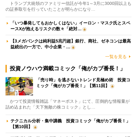
トランプ大統領のファミリー信託が今年1～3月に3000回以上も
の証券取引を行っていたことが明らかになり…
「いつ暴発してもおかしくはない」イーロン・マスク氏とスペ
ースXが抱えるリスクの数々「絶対…
【3メガバンクは純利益5兆円超】銀行、商社、ゼネコンは最高
益続出の一方で、中小企業・…
一覧を見る
投資ノウハウ満載コミック「俺がカブ番長！」
「売り時」を逃さないトレンド見極め術 投資コ
ミック「俺がカブ番長！」【第11回】
かつて投資情報雑誌「マネーポスト」にて、圧倒的な情報量が
詰め込まれた「天下無敵の株コミック」とし…
テクニカル分析・集中講義 投資コミック「俺がカブ番長！」
【第10回】