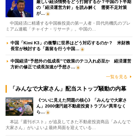
厳しい経済情勢をどう打開するか？中国の下半期
の「経済運営方針」を読み解く 需要不足対策
が…
中国経済に精通する中国株投資の第一人者・田代尚機氏のプレ
ミアム連載「チャイナ・リサーチ」。中国の…
中国「Kimi K3」の衝撃に世界はどう対応するのか？ 米財務
長官が検討する「蒸留を行う中国…
中国経済“予想外の低成長”で政策のテコ入れ必至か 経済運営
方針の修正で成長加速が予想さ…
一覧を見る
「みんなで大家さん」配当ストップ騒動の内幕
《ついに見えた問題の核心》「みんなで大家さ
ん」2000億円超不動産投資トラブル“異常なく
ら…
本誌『週刊ポスト』が追及してきた不動産投資商品「みんなで
大家さん」がいよいよ最終局面を迎えている…