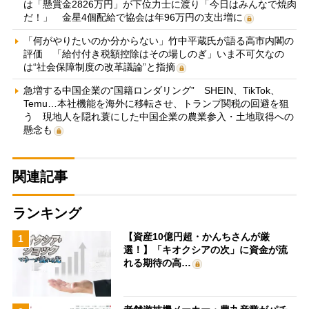
は「懸賞金2826万円」が下位力士に渡り「今日はみんなで焼肉
だ！」 金星4個配給で協会は年96万円の支出増に
「何がやりたいのか分からない」竹中平蔵氏が語る高市内閣の
評価 「給付付き税額控除はその場しのぎ」いま不可欠なの
は“社会保障制度の改革議論”と指摘
急増する中国企業の“国籍ロンダリング” SHEIN、TikTok、
Temu…本社機能を海外に移転させ、トランプ関税の回避を狙
う 現地人を隠れ蓑にした中国企業の農業参入・土地取得への
懸念も
関連記事
ランキング
【資産10億円超・かんちさんが厳
1
選！】「キオクシアの次」に資金が流
れる期待の高…