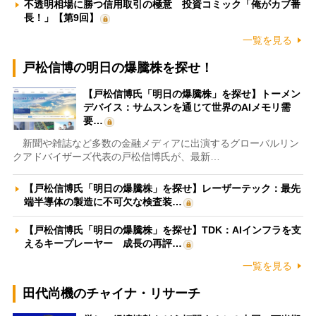
不透明相場に勝つ信用取引の極意 投資コミック「俺がカブ番
長！」【第9回】
一覧を見る
戸松信博の明日の爆騰株を探せ！
【戸松信博氏「明日の爆騰株」を探せ】トーメン
デバイス：サムスンを通じて世界のAIメモリ需
要…
新聞や雑誌など多数の金融メディアに出演するグローバルリン
クアドバイザーズ代表の戸松信博氏が、最新…
【戸松信博氏「明日の爆騰株」を探せ】レーザーテック：最先
端半導体の製造に不可欠な検査装…
【戸松信博氏「明日の爆騰株」を探せ】TDK：AIインフラを支
えるキープレーヤー 成長の再評…
一覧を見る
田代尚機のチャイナ・リサーチ