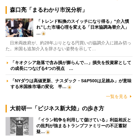
森口亮「まるわかり市況分析」
「トレンド転換のスイッチになり得る」“介入慣
れ”した市場心理を変える「日米協調為替介入」
…
日米両政府が、約28年ぶりとなる円買いの協調介入に踏み切っ
た。米国も追加介入を辞さない姿勢を示して…
「キオクシア急落で含み損が膨らんで…」損失を投資家として
の成長につなげる4つの視点 …
「NYダウは高値更新、ナスダック・S&P500は足踏み」が意味
する米国株市場の変化 半…
一覧を見る
大前研一「ビジネス新大陸」の歩き方
「イラン戦争を利用して儲けている」利益相反と
の批判が強まるトランプファミリーの不正蓄財
疑…