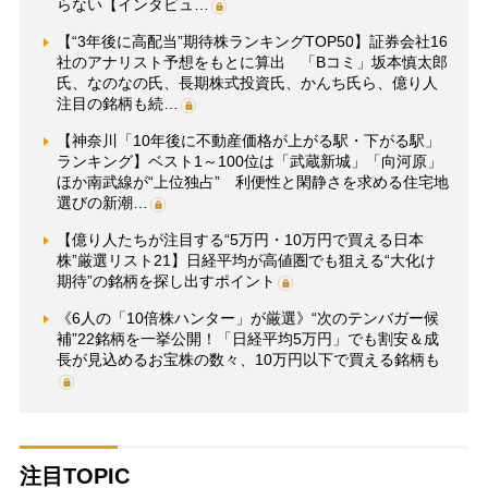
らない【インタビュ…
【“3年後に高配当”期待株ランキングTOP50】証券会社16
社のアナリスト予想をもとに算出 「Bコミ」坂本慎太郎
氏、なのなの氏、長期株式投資氏、かんち氏ら、億り人
注目の銘柄も続…
【神奈川「10年後に不動産価格が上がる駅・下がる駅」
ランキング】ベスト1～100位は「武蔵新城」「向河原」
ほか南武線が“上位独占” 利便性と閑静さを求める住宅地
選びの新潮…
【億り人たちが注目する“5万円・10万円で買える日本
株”厳選リスト21】日経平均が高値圏でも狙える“大化け
期待”の銘柄を探し出すポイント
《6人の「10倍株ハンター」が厳選》“次のテンバガー候
補”22銘柄を一挙公開！「日経平均5万円」でも割安＆成
長が見込めるお宝株の数々、10万円以下で買える銘柄も
注目TOPIC