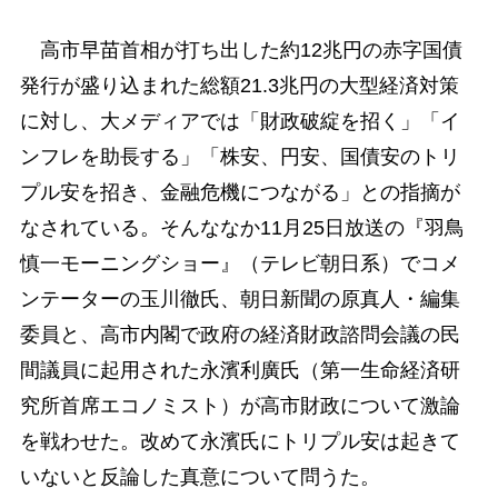
高市早苗首相が打ち出した約12兆円の赤字国債
発行が盛り込まれた総額21.3兆円の大型経済対策
に対し、大メディアでは「財政破綻を招く」「イ
ンフレを助長する」「株安、円安、国債安のトリ
プル安を招き、金融危機につながる」との指摘が
なされている。そんななか11月25日放送の『羽鳥
慎一モーニングショー』（テレビ朝日系）でコメ
ンテーターの玉川徹氏、朝日新聞の原真人・編集
委員と、高市内閣で政府の経済財政諮問会議の民
間議員に起用された永濱利廣氏（第一生命経済研
究所首席エコノミスト）が高市財政について激論
を戦わせた。改めて永濱氏にトリプル安は起きて
いないと反論した真意について問うた。