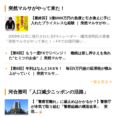
突然マルサがやって来た！
【最終回】1億6000万円の負債と引き換えに手に
入れたプライスレスな経験 ｜ 突然マルサがや…
2009年12月に発行された元FXトレーダー・磯貝清明氏の著書
『突然マルサがやって来た！～FXで10億円稼い…
【第9回】もう一度FXでリベンジ！ 種銭は差し押さえを免れ
た”ヒミツのお金” ｜ 突然マルサ…
【第8回】年利はなんと14.6％！ 毎日5万円超の延滞税が積み
上がっていく ｜ 突然マルサ…
一覧を見る
河合雅司「人口減少ニッポンの活路」
【「警察官離れ」に歯止めはかかるか？】警察庁
が本気で取り組む「警察組織の構造改革」 実
現…