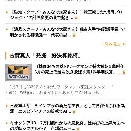
【独走スクープ・みんなで大家さん】二転三転した“成田プロ
ジェクト”の計画変更の裏で起き…
【追及スクープ・みんなで大家さん】独占入手“内部議事録”で
明かされる柳瀬健一・代表の思…
一覧を見る
古賀真人「発掘！好決算銘柄」
《株価34％急落のワークマンに特大反転の期待》
6月の売上低迷を吹き飛ばす第1四半期決算、…
6月3日に8330円をつけたワークマン（東証スタンダード・
7564）の株価は、わずか1カ月あまりで約34％下落…
三菱重工が「AIインフラの新たな主役」として再評価される気
運 エヌビディアとの提携でAI…
キオクシアHD「7万円割れからの急反発」は再びの上昇局面へ
の反転シグナルか？ 市場のムー…