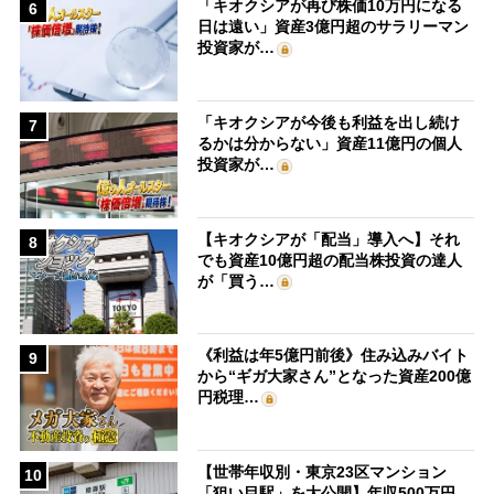
「キオクシアが再び株価10万円になる
6
日は遠い」資産3億円超のサラリーマン
投資家が…
「キオクシアが今後も利益を出し続け
7
るかは分からない」資産11億円の個人
投資家が…
【キオクシアが「配当」導入へ】それ
8
でも資産10億円超の配当株投資の達人
が「買う…
《利益は年5億円前後》住み込みバイト
9
から“ギガ大家さん”となった資産200億
円税理…
【世帯年収別・東京23区マンション
10
「狙い目駅」を大公開】年収500万円、