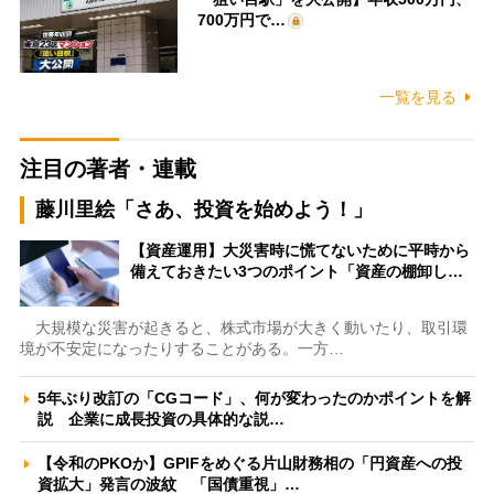
700万円で…
一覧を見る
注目の著者・連載
藤川里絵「さあ、投資を始めよう！」
【資産運用】大災害時に慌てないために平時から
備えておきたい3つのポイント「資産の棚卸し…
大規模な災害が起きると、株式市場が大きく動いたり、取引環
境が不安定になったりすることがある。一方…
5年ぶり改訂の「CGコード」、何が変わったのかポイントを解
説 企業に成長投資の具体的な説…
【令和のPKOか】GPIFをめぐる片山財務相の「円資産への投
資拡大」発言の波紋 「国債重視」…