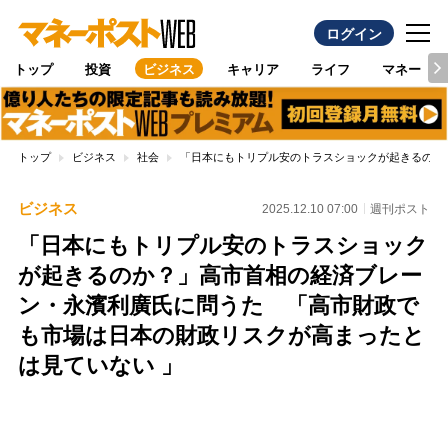
ログイン
トップ
投資
ビジネス
キャリア
ライフ
マネー
トップ
ビジネス
社会
「日本にもトリプル安のトラスショックが起きるのか
ビジネス
2025.12.10 07:00
週刊ポスト
「日本にもトリプル安のトラスショック
が起きるのか？」高市首相の経済ブレー
ン・永濱利廣氏に問うた 「高市財政で
も市場は日本の財政リスクが高まったと
は見ていない 」
Loaded
:
100.00%
/
Unmute