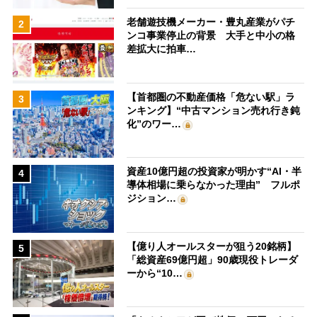
老舗遊技機メーカー・豊丸産業がパチ
2
ンコ事業停止の背景 大手と中小の格
差拡大に拍車…
【首都圏の不動産価格「危ない駅」ラ
3
ンキング】“中古マンション売れ行き鈍
化”のワー…
資産10億円超の投資家が明かす“AI・半
4
導体相場に乗らなかった理由” フルポ
ジション…
【億り人オールスターが狙う20銘柄】
5
「総資産69億円超」90歳現役トレーダ
ーから“10…