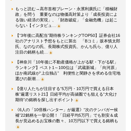
もっと読む→高市首相ブレーン・永濱利廣氏に「積極財
政」を問う 重要なのは物価高対策より「成長投資によ
る強い経済の実現」、「財政破綻」「金融危機」は起こ
らない【インタビュ…
【“3年後に高配当”期待株ランキングTOP50】証券会社16
社のアナリスト予想をもとに算出 「Bコミ」坂本慎太郎
氏、なのなの氏、長期株式投資氏、かんち氏ら、億り人
注目の銘柄も続…
【神奈川「10年後に不動産価格が上がる駅・下がる駅」
ランキング】ベスト1～100位は「武蔵新城」「向河原」
ほか南武線が“上位独占” 利便性と閑静さを求める住宅地
選びの新潮…
【億り人たちが注目する“5万円・10万円で買える日本
株”厳選リスト21】日経平均が高値圏でも狙える“大化け
期待”の銘柄を探し出すポイント
《6人の「10倍株ハンター」が厳選》“次のテンバガー候
補”22銘柄を一挙公開！「日経平均5万円」でも割安＆成
長が見込めるお宝株の数々、10万円以下で買える銘柄も