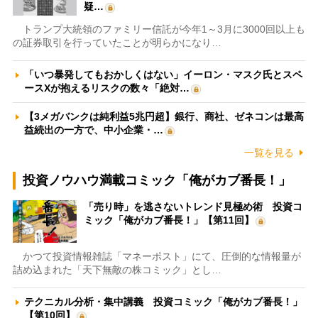
疑…
トランプ大統領のファミリー信託が今年1～3月に3000回以上も
の証券取引を行っていたことが明らかになり…
「いつ暴発してもおかしくはない」イーロン・マスク氏とスペ
ースXが抱えるリスクの数々「絶対…
【3メガバンクは純利益5兆円超】銀行、商社、ゼネコンは最高
益続出の一方で、中小企業・…
一覧を見る
投資ノウハウ満載コミック「俺がカブ番長！」
「売り時」を逃さないトレンド見極め術 投資コ
ミック「俺がカブ番長！」【第11回】
かつて投資情報雑誌「マネーポスト」にて、圧倒的な情報量が
詰め込まれた「天下無敵の株コミック」とし…
テクニカル分析・集中講義 投資コミック「俺がカブ番長！」
【第10回】