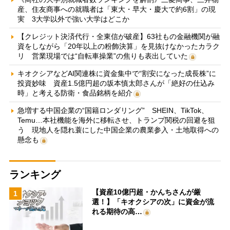
産、住友商事への就職者は「東大・早大・慶大で約6割」の現
実 3大学以外で強い大学はどこか
【クレジット決済代行・全東信が破産】63社もの金融機関が融
資をしながら「20年以上の粉飾決算」を見抜けなかったカラク
リ 営業現場では“自転車操業”の焦りも表出していた
キオクシアなどAI関連株に資金集中で“割安になった成長株”に
投資妙味 資産1.5億円超の坂本慎太郎さんが「絶好の仕込み
時」と考える防衛・食品銘柄を紹介
急増する中国企業の“国籍ロンダリング” SHEIN、TikTok、
Temu…本社機能を海外に移転させ、トランプ関税の回避を狙
う 現地人を隠れ蓑にした中国企業の農業参入・土地取得への
懸念も
ランキング
【資産10億円超・かんちさんが厳
1
選！】「キオクシアの次」に資金が流
れる期待の高…