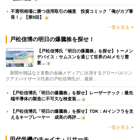
不透明相場に勝つ信用取引の極意 投資コミック「俺がカブ番
長！」【第9回】
一覧を見る
戸松信博の明日の爆騰株を探せ！
【戸松信博氏「明日の爆騰株」を探せ】トーメン
デバイス：サムスンを通じて世界のAIメモリ需
要…
新聞や雑誌など多数の金融メディアに出演するグローバルリン
クアドバイザーズ代表の戸松信博氏が、最新…
【戸松信博氏「明日の爆騰株」を探せ】レーザーテック：最先
端半導体の製造に不可欠な検査装…
【戸松信博氏「明日の爆騰株」を探せ】TDK：AIインフラを支
えるキープレーヤー 成長の再評…
一覧を見る
田代尚機のチャイナ・リサーチ