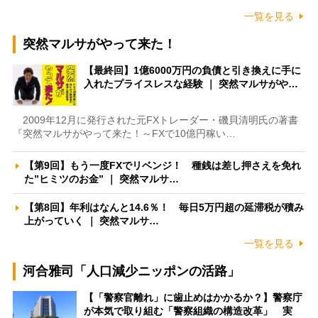
一覧を見る
突然マルサがやって来た！
【最終回】1億6000万円の負債と引き換えに手に
入れたプライスレスな経験 ｜ 突然マルサがや…
2009年12月に発行された元FXトレーダー・磯貝清明氏の著書
『突然マルサがやって来た！～FXで10億円稼い…
【第9回】もう一度FXでリベンジ！ 種銭は差し押さえを免れ
た”ヒミツのお金” ｜ 突然マルサ…
【第8回】年利はなんと14.6％！ 毎日5万円超の延滞税が積み
上がっていく ｜ 突然マルサ…
一覧を見る
河合雅司「人口減少ニッポンの活路」
【「警察官離れ」に歯止めはかかるか？】警察庁
が本気で取り組む「警察組織の構造改革」 実