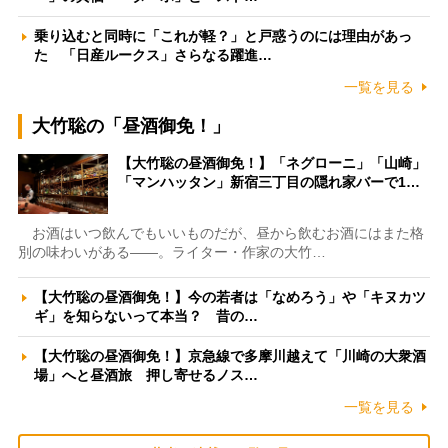
乗り込むと同時に「これが軽？」と戸惑うのには理由があっ
た 「日産ルークス」さらなる躍進…
一覧を見る
大竹聡の「昼酒御免！」
【大竹聡の昼酒御免！】「ネグローニ」「山崎」
「マンハッタン」新宿三丁目の隠れ家バーで1…
お酒はいつ飲んでもいいものだが、昼から飲むお酒にはまた格
別の味わいがある――。ライター・作家の大竹…
【大竹聡の昼酒御免！】今の若者は「なめろう」や「キヌカツ
ギ」を知らないって本当？ 昔の…
【大竹聡の昼酒御免！】京急線で多摩川越えて「川崎の大衆酒
場」へと昼酒旅 押し寄せるノス…
一覧を見る