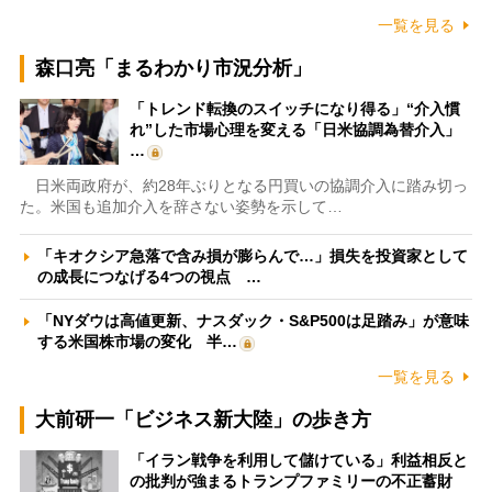
一覧を見る
森口亮「まるわかり市況分析」
「トレンド転換のスイッチになり得る」“介入慣
れ”した市場心理を変える「日米協調為替介入」
…
日米両政府が、約28年ぶりとなる円買いの協調介入に踏み切っ
た。米国も追加介入を辞さない姿勢を示して…
「キオクシア急落で含み損が膨らんで…」損失を投資家として
の成長につなげる4つの視点 …
「NYダウは高値更新、ナスダック・S&P500は足踏み」が意味
する米国株市場の変化 半…
一覧を見る
大前研一「ビジネス新大陸」の歩き方
「イラン戦争を利用して儲けている」利益相反と
の批判が強まるトランプファミリーの不正蓄財