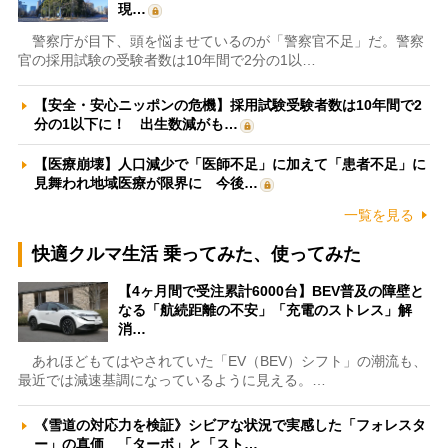
現…
警察庁が目下、頭を悩ませているのが「警察官不足」だ。警察
官の採用試験の受験者数は10年間で2分の1以…
【安全・安心ニッポンの危機】採用試験受験者数は10年間で2
分の1以下に！ 出生数減がも…
【医療崩壊】人口減少で「医師不足」に加えて「患者不足」に
見舞われ地域医療が限界に 今後…
一覧を見る
快適クルマ生活 乗ってみた、使ってみた
【4ヶ月間で受注累計6000台】BEV普及の障壁と
なる「航続距離の不安」「充電のストレス」解
消…
あれほどもてはやされていた「EV（BEV）シフト」の潮流も、
最近では減速基調になっているように見える。…
《雪道の対応力を検証》シビアな状況で実感した「フォレスタ
ー」の真価 「ターボ」と「スト…