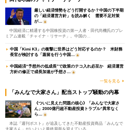
厳しい経済情勢をどう打開するか？中国の下半期
の「経済運営方針」を読み解く 需要不足対策
が…
中国経済に精通する中国株投資の第一人者・田代尚機氏のプレ
ミアム連載「チャイナ・リサーチ」。中国の…
中国「Kimi K3」の衝撃に世界はどう対応するのか？ 米財務
長官が検討する「蒸留を行う中国…
中国経済“予想外の低成長”で政策のテコ入れ必至か 経済運営
方針の修正で成長加速が予想さ…
一覧を見る
「みんなで大家さん」配当ストップ騒動の内幕
《ついに見えた問題の核心》「みんなで大家さ
ん」2000億円超不動産投資トラブル“異常なく
ら…
本誌『週刊ポスト』が追及してきた不動産投資商品「みんなで
大家さん」がいよいよ最終局面を迎えている…