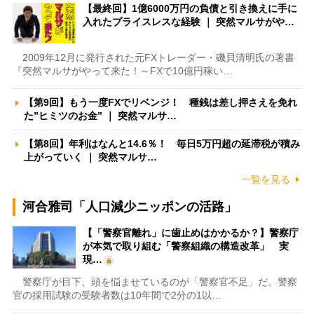
【最終回】1億6000万円の負債と引き換えに手に
入れたプライスレスな経験 ｜ 突然マルサがや…
2009年12月に発行された元FXトレーダー・磯貝清明氏の著書
『突然マルサがやって来た！～FXで10億円稼い…
【第9回】もう一度FXでリベンジ！ 種銭は差し押さえを免れ
た”ヒミツのお金” ｜ 突然マルサ…
【第8回】年利はなんと14.6％！ 毎日5万円超の延滞税が積み
上がっていく ｜ 突然マルサ…
一覧を見る
河合雅司「人口減少ニッポンの活路」
【「警察官離れ」に歯止めはかかるか？】警察庁
が本気で取り組む「警察組織の構造改革」 実
現…
警察庁が目下、頭を悩ませているのが「警察官不足」だ。警察
官の採用試験の受験者数は10年間で2分の1以…