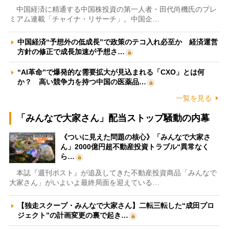
中国経済に精通する中国株投資の第一人者・田代尚機氏のプレ
ミアム連載「チャイナ・リサーチ」。中国企…
中国経済“予想外の低成長”で政策のテコ入れ必至か 経済運営
方針の修正で成長加速が予想さ…
“AI革命”で爆発的な需要拡大が見込まれる「CXO」とは何
か？ 高い競争力を持つ中国の医薬品…
一覧を見る
「みんなで大家さん」配当ストップ騒動の内幕
《ついに見えた問題の核心》「みんなで大家さ
ん」2000億円超不動産投資トラブル“異常なく
ら…
本誌『週刊ポスト』が追及してきた不動産投資商品「みんなで
大家さん」がいよいよ最終局面を迎えている…
【独走スクープ・みんなで大家さん】二転三転した“成田プロ
ジェクト”の計画変更の裏で起き…