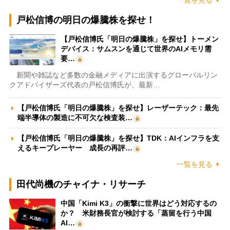
戸松信博の明日の爆騰株を探せ！
【戸松信博氏「明日の爆騰株」を探せ】トーメン
デバイス：サムスンを通じて世界のAIメモリ需
要…
新聞や雑誌など多数の金融メディアに出演するグローバルリン
クアドバイザーズ代表の戸松信博氏が、最新…
【戸松信博氏「明日の爆騰株」を探せ】レーザーテック：最先
端半導体の製造に不可欠な検査装…
【戸松信博氏「明日の爆騰株」を探せ】TDK：AIインフラを支
えるキープレーヤー 成長の再評…
一覧を見る
田代尚機のチャイナ・リサーチ
中国「Kimi K3」の衝撃に世界はどう対応するの
か？ 米財務長官が検討する「蒸留を行う中国
AI…