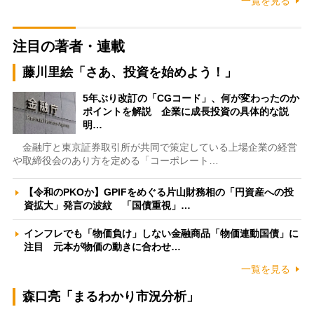
一覧を見る
注目の著者・連載
藤川里絵「さあ、投資を始めよう！」
5年ぶり改訂の「CGコード」、何が変わったのか
ポイントを解説 企業に成長投資の具体的な説
明…
金融庁と東京証券取引所が共同で策定している上場企業の経営
や取締役会のあり方を定める「コーポレート…
【令和のPKOか】GPIFをめぐる片山財務相の「円資産への投
資拡大」発言の波紋 「国債重視」…
インフレでも「物価負け」しない金融商品「物価連動国債」に
注目 元本が物価の動きに合わせ…
一覧を見る
森口亮「まるわかり市況分析」