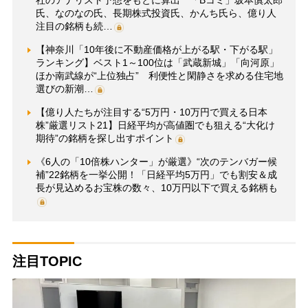
氏、なのなの氏、長期株式投資氏、かんち氏ら、億り人
注目の銘柄も続…
【神奈川「10年後に不動産価格が上がる駅・下がる駅」
ランキング】ベスト1～100位は「武蔵新城」「向河原」
ほか南武線が“上位独占” 利便性と閑静さを求める住宅地
選びの新潮…
【億り人たちが注目する“5万円・10万円で買える日本
株”厳選リスト21】日経平均が高値圏でも狙える“大化け
期待”の銘柄を探し出すポイント
《6人の「10倍株ハンター」が厳選》“次のテンバガー候
補”22銘柄を一挙公開！「日経平均5万円」でも割安＆成
長が見込めるお宝株の数々、10万円以下で買える銘柄も
注目TOPIC