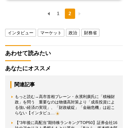
1
2
インタビュー
マーケット
政治
財務省
あわせて読みたい
あなたにオススメ
関連記事
もっと読む→高市首相ブレーン・永濱利廣氏に「積極財
政」を問う 重要なのは物価高対策より「成長投資によ
る強い経済の実現」、「財政破綻」「金融危機」は起こ
らない【インタビュ…
【“3年後に高配当”期待株ランキングTOP50】証券会社16
社のアナリスト予想をもとに算出 「Bコミ」坂本慎太郎