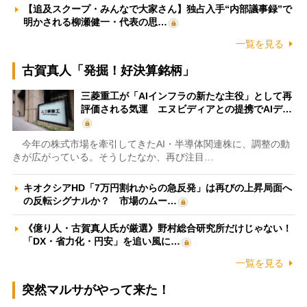
【追及スクープ・みんなで大家さん】独占入手“内部議事録”で
明かされる柳瀬健一・代表の思…
一覧を見る
古賀真人「発掘！好決算銘柄」
三菱重工が「AIインフラの新たな主役」として再
評価される気運 エヌビディアとの提携でAIデ…
今年の株式市場を牽引してきたAI・半導体関連株に、調整の動
きが広がっている。そうしたなか、再び注目…
キオクシアHD「7万円割れからの急反発」は再びの上昇局面へ
の反転シグナルか？ 市場のムー…
《億り人・古賀真人氏が厳選》野村総合研究所だけじゃない！
「DX・省力化・円安」を追い風に…
一覧を見る
突然マルサがやって来た！