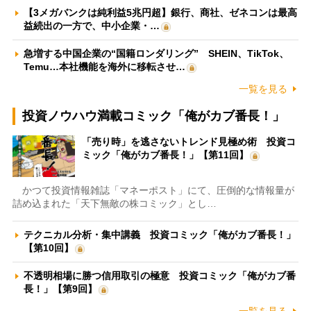
【3メガバンクは純利益5兆円超】銀行、商社、ゼネコンは最高
益続出の一方で、中小企業・…
急増する中国企業の“国籍ロンダリング” SHEIN、TikTok、
Temu…本社機能を海外に移転させ…
一覧を見る
投資ノウハウ満載コミック「俺がカブ番長！」
「売り時」を逃さないトレンド見極め術 投資コ
ミック「俺がカブ番長！」【第11回】
かつて投資情報雑誌「マネーポスト」にて、圧倒的な情報量が
詰め込まれた「天下無敵の株コミック」とし…
テクニカル分析・集中講義 投資コミック「俺がカブ番長！」
【第10回】
不透明相場に勝つ信用取引の極意 投資コミック「俺がカブ番
長！」【第9回】
一覧を見る