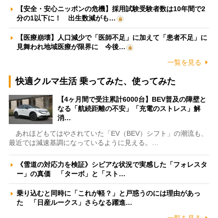
【安全・安心ニッポンの危機】採用試験受験者数は10年間で2
分の1以下に！ 出生数減がも…
【医療崩壊】人口減少で「医師不足」に加えて「患者不足」に
見舞われ地域医療が限界に 今後…
一覧を見る
快適クルマ生活 乗ってみた、使ってみた
【4ヶ月間で受注累計6000台】BEV普及の障壁と
なる「航続距離の不安」「充電のストレス」解
消…
あれほどもてはやされていた「EV（BEV）シフト」の潮流も、
最近では減速基調になっているように見える。…
《雪道の対応力を検証》シビアな状況で実感した「フォレスタ
ー」の真価 「ターボ」と「スト…
乗り込むと同時に「これが軽？」と戸惑うのには理由があっ
た 「日産ルークス」さらなる躍進…
一覧を見る