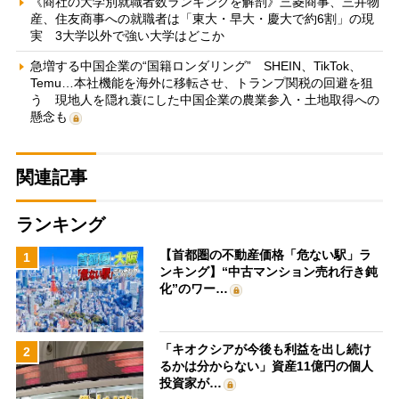
《商社の大学別就職者数ランキングを解剖》三菱商事、三井物
産、住友商事への就職者は「東大・早大・慶大で約6割」の現
実 3大学以外で強い大学はどこか
急増する中国企業の“国籍ロンダリング” SHEIN、TikTok、
Temu…本社機能を海外に移転させ、トランプ関税の回避を狙
う 現地人を隠れ蓑にした中国企業の農業参入・土地取得への
懸念も
関連記事
ランキング
【首都圏の不動産価格「危ない駅」ラ
1
ンキング】“中古マンション売れ行き鈍
化”のワー…
「キオクシアが今後も利益を出し続け
2
るかは分からない」資産11億円の個人
投資家が…