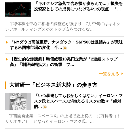
「キオクシア急落で含み損が膨らんで…」損失を
投資家としての成長につなげる4つの視点 「…
半導体株を中心に相場の調整色が強まり、7月中旬にはキオク
シアホールディングスがストップ安をつけるな…
「NYダウは高値更新、ナスダック・S&P500は足踏み」が意味
する米国株市場の変化 半…
【歴史的な爆騰劇】時価総額10兆円企業が「2連続ストップ
高」「制限値幅拡大」の衝撃 フ…
一覧を見る
大前研一「ビジネス新大陸」の歩き方
「いつ暴発してもおかしくはない」イーロン・マ
スク氏とスペースXが抱えるリスクの数々「絶対
的…
宇宙開発企業「スペースX」の上場で史上初の「兆万長者（ト
リリオネア）」となったイーロン・マスク氏。…