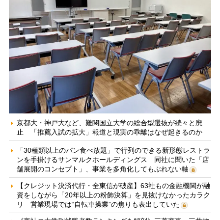
京都大・神戸大など、難関国立大学の総合型選抜が続々と廃
止 「推薦入試の拡大」報道と現実の乖離はなぜ起きるのか
「30種類以上のパン食べ放題」で行列のできる新形態レストラ
ンを手掛けるサンマルクホールディングス 同社に聞いた「店
舗展開のコンセプト」、事業を多角化してもぶれない軸
【クレジット決済代行・全東信が破産】63社もの金融機関が融
資をしながら「20年以上の粉飾決算」を見抜けなかったカラク
リ 営業現場では“自転車操業”の焦りも表出していた