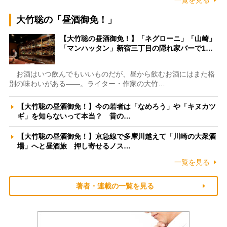
大竹聡の「昼酒御免！」
【大竹聡の昼酒御免！】「ネグローニ」「山崎」
「マンハッタン」新宿三丁目の隠れ家バーで1…
お酒はいつ飲んでもいいものだが、昼から飲むお酒にはまた格
別の味わいがある――。ライター・作家の大竹…
【大竹聡の昼酒御免！】今の若者は「なめろう」や「キヌカツ
ギ」を知らないって本当？ 昔の…
【大竹聡の昼酒御免！】京急線で多摩川越えて「川崎の大衆酒
場」へと昼酒旅 押し寄せるノス…
一覧を見る
著者・連載の一覧を見る