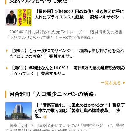
突然マルサがやって来た！
【最終回】1億6000万円の負債と引き換えに手に
入れたプライスレスな経験 ｜ 突然マルサがや…
2009年12月に発行された元FXトレーダー・磯貝清明氏の著書
『突然マルサがやって来た！～FXで10億円稼い…
【第9回】もう一度FXでリベンジ！ 種銭は差し押さえを免れ
た”ヒミツのお金” ｜ 突然マルサ…
【第8回】年利はなんと14.6％！ 毎日5万円超の延滞税が積み
上がっていく ｜ 突然マルサ…
一覧を見る
河合雅司「人口減少ニッポンの活路」
【「警察官離れ」に歯止めはかかるか？】警察庁
が本気で取り組む「警察組織の構造改革」 実
現…
警察庁が目下、頭を悩ませているのが「警察官不足」だ。警察