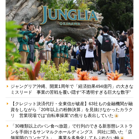
ジャングリア沖縄、開業1周年で「経済効果494億円」の大きな
ミスリード 事業の苦戦を覆い隠す“不透明すぎる巨大な数字”
【クレジット決済代行・全東信が破産】63社もの金融機関が融
資をしながら「20年以上の粉飾決算」を見抜けなかったカラク
リ 営業現場では“自転車操業”の焦りも表出していた
「30種類以上のパン食べ放題」で行列のできる新形態レストラ
ンを手掛けるサンマルクホールディングス 同社に聞いた「店
舗展開のコンセプト」、事業を多角化してもぶれない軸