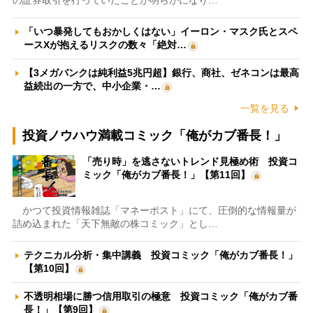
の証券取引を行っていたことが明らかになり…
「いつ暴発してもおかしくはない」イーロン・マスク氏とスペ
ースXが抱えるリスクの数々「絶対…
【3メガバンクは純利益5兆円超】銀行、商社、ゼネコンは最高
益続出の一方で、中小企業・…
一覧を見る
投資ノウハウ満載コミック「俺がカブ番長！」
「売り時」を逃さないトレンド見極め術 投資コ
ミック「俺がカブ番長！」【第11回】
かつて投資情報雑誌「マネーポスト」にて、圧倒的な情報量が
詰め込まれた「天下無敵の株コミック」とし…
テクニカル分析・集中講義 投資コミック「俺がカブ番長！」
【第10回】
不透明相場に勝つ信用取引の極意 投資コミック「俺がカブ番
長！」【第9回】