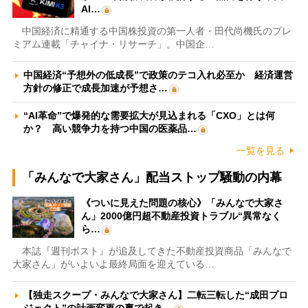
AI…
中国経済に精通する中国株投資の第一人者・田代尚機氏のプレ
ミアム連載「チャイナ・リサーチ」。中国企…
中国経済“予想外の低成長”で政策のテコ入れ必至か 経済運営
方針の修正で成長加速が予想さ…
“AI革命”で爆発的な需要拡大が見込まれる「CXO」とは何
か？ 高い競争力を持つ中国の医薬品…
一覧を見る
「みんなで大家さん」配当ストップ騒動の内幕
《ついに見えた問題の核心》「みんなで大家さ
ん」2000億円超不動産投資トラブル“異常なく
ら…
本誌『週刊ポスト』が追及してきた不動産投資商品「みんなで
大家さん」がいよいよ最終局面を迎えている…
【独走スクープ・みんなで大家さん】二転三転した“成田プロ