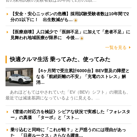
官の採用試験の受験者数は10年間で2分の1以…
【安全・安心ニッポンの危機】採用試験受験者数は10年間で2
分の1以下に！ 出生数減がも…
【医療崩壊】人口減少で「医師不足」に加えて「患者不足」に
見舞われ地域医療が限界に 今後…
一覧を見る
快適クルマ生活 乗ってみた、使ってみた
【4ヶ月間で受注累計6000台】BEV普及の障壁と
なる「航続距離の不安」「充電のストレス」解
消…
あれほどもてはやされていた「EV（BEV）シフト」の潮流も、
最近では減速基調になっているように見える。…
《雪道の対応力を検証》シビアな状況で実感した「フォレスタ
ー」の真価 「ターボ」と「スト…
乗り込むと同時に「これが軽？」と戸惑うのには理由があっ
た 「日産ルークス」さらなる躍進…