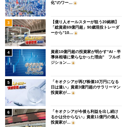
化”のワー…
【億り人オールスターが狙う20銘柄】
3
「総資産69億円超」90歳現役トレーダ
ーから“10…
資産10億円超の投資家が明かす“AI・半
4
導体相場に乗らなかった理由” フルポ
ジション…
「キオクシアが再び株価10万円になる
5
日は遠い」資産3億円超のサラリーマン
投資家が…
「キオクシアが今後も利益を出し続け
6
るかは分からない」資産11億円の個人
投資家が…