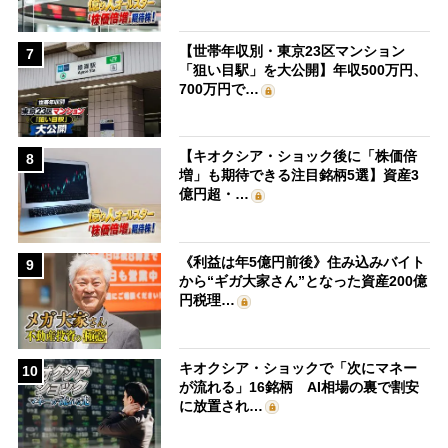
【世帯年収別・東京23区マンション
7
「狙い目駅」を大公開】年収500万円、
700万円で…
【キオクシア・ショック後に「株価倍
8
増」も期待できる注目銘柄5選】資産3
億円超・…
《利益は年5億円前後》住み込みバイト
9
から“ギガ大家さん”となった資産200億
円税理…
キオクシア・ショックで「次にマネー
10
が流れる」16銘柄 AI相場の裏で割安
に放置され…