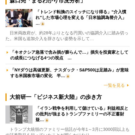
森口亮「まるわかり市況分析」
「トレンド転換のスイッチになり得る」“介入慣
れ”した市場心理を変える「日米協調為替介入」
…
日米両政府が、約28年ぶりとなる円買いの協調介入に踏み切っ
た。米国も追加介入を辞さない姿勢を示して…
「キオクシア急落で含み損が膨らんで…」損失を投資家として
の成長につなげる4つの視点 …
「NYダウは高値更新、ナスダック・S&P500は足踏み」が意味
する米国株市場の変化 半…
一覧を見る
大前研一「ビジネス新大陸」の歩き方
「イラン戦争を利用して儲けている」利益相反と
の批判が強まるトランプファミリーの不正蓄財
疑…
トランプ大統領のファミリー信託が今年1～3月に3000回以上も