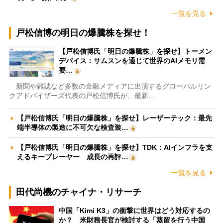
一覧を見る
戸松信博の明日の爆騰株を探せ！
【戸松信博氏「明日の爆騰株」を探せ】トーメン
デバイス：サムスンを通じて世界のAIメモリ需
要…
新聞や雑誌など多数の金融メディアに出演するグローバルリン
クアドバイザーズ代表の戸松信博氏が、最新…
【戸松信博氏「明日の爆騰株」を探せ】レーザーテック：最先
端半導体の製造に不可欠な検査装…
【戸松信博氏「明日の爆騰株」を探せ】TDK：AIインフラを支
えるキープレーヤー 成長の再評…
一覧を見る
田代尚機のチャイナ・リサーチ
中国「Kimi K3」の衝撃に世界はどう対応するの
か？ 米財務長官が検討する「蒸留を行う中国