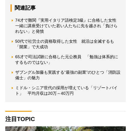
関連記事
74才で難関『実用イタリア語検定3級』に合格した女性
一緒に講座受けていた若い人たちに先を越され「負けら
れない」と発憤
50代で社労士の資格取得した女性 就活は全滅するも
「開業」で大成功
65才で司法試験に合格した元公務員 「勉強は体系的に
するものではない」
ザブングル加藤も実践する“最強の副業”のひとつ「消防設
備士」の魅力
ミドル・シニア世代の採用が増えている「リゾートバイ
ト」 平均月収は20万～40万円
注目TOPIC