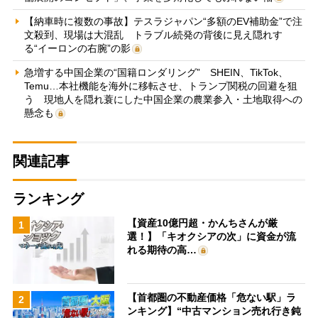
【納車時に複数の事故】テスラジャパン“多額のEV補助金”で注
文殺到、現場は大混乱 トラブル続発の背後に見え隠れす
る“イーロンの右腕”の影
急増する中国企業の“国籍ロンダリング” SHEIN、TikTok、
Temu…本社機能を海外に移転させ、トランプ関税の回避を狙
う 現地人を隠れ蓑にした中国企業の農業参入・土地取得への
懸念も
関連記事
ランキング
【資産10億円超・かんちさんが厳
1
選！】「キオクシアの次」に資金が流
れる期待の高…
【首都圏の不動産価格「危ない駅」ラ
2
ンキング】“中古マンション売れ行き鈍