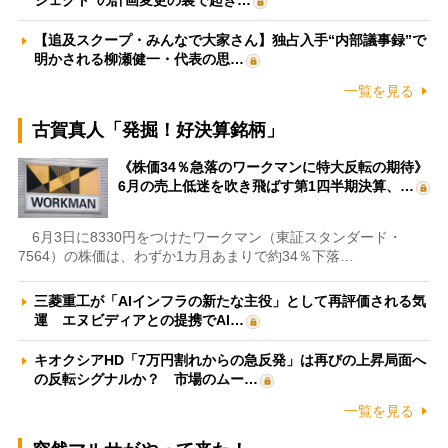
ジェクト”の計画変更の裏で起き…
【追及スクープ・みんなで大家さん】独占入手“内部議事録”で
明かされる柳瀬健一・代表の思…
一覧を見る
古賀真人「発掘！好決算銘柄」
《株価34％急落のワークマンに特大反転の期待》
6月の売上低迷を吹き飛ばす第1四半期決算、…
6月3日に8330円をつけたワークマン（東証スタンダード・
7564）の株価は、わずか1カ月あまりで約34％下落…
三菱重工が「AIインフラの新たな主役」として再評価される気
運 エヌビディアとの提携でAI…
キオクシアHD「7万円割れからの急反発」は再びの上昇局面へ
の反転シグナルか？ 市場のムー…
一覧を見る