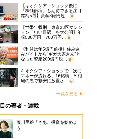
【キオクシア・ショック後に
「株価倍増」も期待できる注目
銘柄5選】資産3億円超…
【世帯年収別・東京23区マンシ
ョン「狙い目駅」を大公開】年
収500万円、700万円…
《利益は年5億円前後》住み込
みバイトから“ギガ大家さん”と
なった資産200億円税…
キオクシア・ショックで「次に
マネーが流れる」16銘柄 AI相
場の裏で割安に放置さ…
一覧を見る
目の著者・連載
藤川里絵「さあ、投資を始めよ
う！」