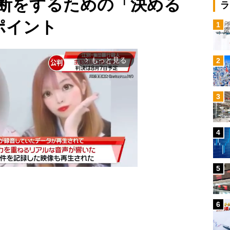
断をするための「決める
ラ
ポイント
1
もっと見る
2
arrow_forward_ios
3
4
5
6
Mute