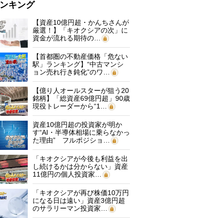
ンキング
【資産10億円超・かんちさんが
厳選！】「キオクシアの次」に
資金が流れる期待の…
【首都圏の不動産価格「危ない
駅」ランキング】“中古マンシ
ョン売れ行き鈍化”のワ…
【億り人オールスターが狙う20
銘柄】「総資産69億円超」90歳
現役トレーダーから“1…
資産10億円超の投資家が明か
す“AI・半導体相場に乗らなかっ
た理由” フルポジショ…
「キオクシアが今後も利益を出
し続けるかは分からない」資産
11億円の個人投資家…
「キオクシアが再び株価10万円
になる日は遠い」資産3億円超
のサラリーマン投資家…