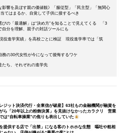
な影響を及ぼす親の価値観》「服従型」「民主型」「無関心
に当てはまるか、自覚して子供に接するべき
びの「最適解」は“決め方”を知ることで見えてくる 「3
で自分を理解、親子の対話ツールにも
大現役進学実績」を高校ごとに検証 現役進学率では「筑
勤務の30代女性が今になって後悔するワケ
徒たち、それぞれの進学先
レジット決済代行・全東信が破産】63社もの金融機関が融資を
がら「20年以上の粉飾決算」を見抜けなかったカラクリ 営業
では“自転車操業”の焦りも表出していた
を提供する店で「出禁」になる客のトホホな生態 嘔吐や粗相
じゃない、店側が嫌がる“最悪の客”とは