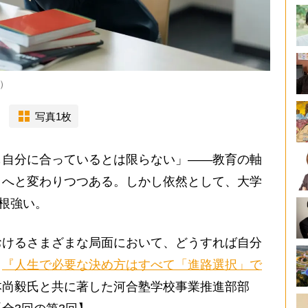
）
写真1枚
も自分に合っているとは限らない」――教育の軸
」へと変わりつつある。しかし依然として、大学
も根強い。
けるさまざまな局面において、どうすれば自分
。
『人生で必要な決め方はすべて「進路選択」で
本尚毅氏と共に著した河合塾学校事業推進部部