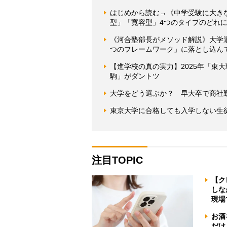
はじめから読む→《中学受験に大き
型」「寛容型」4つのタイプのどれ
《河合塾部長がメソッド解説》大学選
つのフレームワーク」に落とし込ん
【進学校の真の実力】2025年「東
駒」がダントツ
大学をどう選ぶか？ 早大卒で商社
東京大学に合格しても入学しない生
注目TOPIC
【ク
しな
現場
お酒
だけ