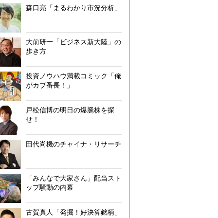
森口亮「まるわかり市況分析」
大前研一「ビジネス新大陸」の
歩き方
投資ノウハウ満載コミック「俺
がカブ番長！」
戸松信博の明日の爆騰株を探
せ！
田代尚機のチャイナ・リサーチ
「みんなで大家さん」配当スト
ップ騒動の内幕
古賀真人「発掘！好決算銘柄」