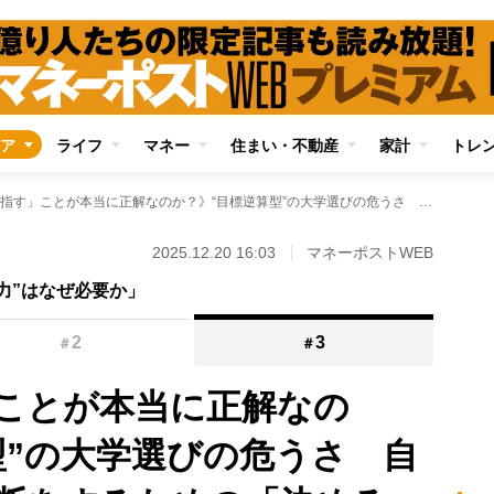
ア
ライフ
マネー
住まい・不動産
家計
トレ
《「上を目指す」ことが本当に正解なのか？》“目標逆算型”の大学選びの危うさ 自分が納得の行く決断をするための「決める力」を育む3つのポイント
2025.12.20 16:03
マネーポストWEB
力”はなぜ必要か」
2
3
＃
＃
ことが本当に正解なの
型”の大学選びの危うさ 自