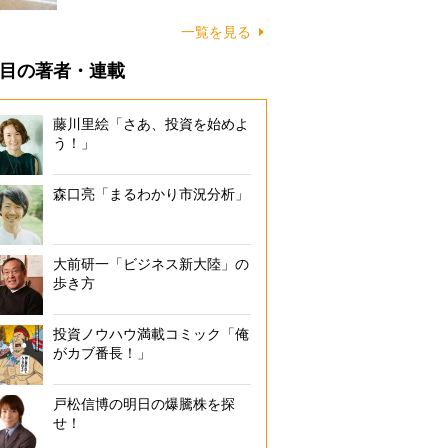
に…
一覧を見る
目の著者・連載
藤川里絵「さあ、投資を始めよ
う！」
森口亮「まるわかり市況分析」
大前研一「ビジネス新大陸」の
歩き方
投資ノウハウ満載コミック「俺
がカブ番長！」
戸松信博の明日の爆騰株を探
せ！