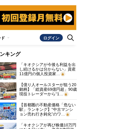
ンド
ログイン
ンキング
「キオクシアが今後も利益を出
し続けるかは分からない」資産
11億円の個人投資家…
【億り人オールスターが狙う20
銘柄】「総資産69億円超」90歳
現役トレーダーから“1…
【首都圏の不動産価格「危ない
駅」ランキング】“中古マンシ
ョン売れ行き鈍化”のワ…
「キオクシアが再び株価10万円