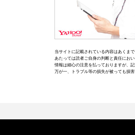
当サイトに記載されている内容はあくまで
あたっては読者ご自身の判断と責任におい
情報は細心の注意を払っておりますが、記
万が一、トラブル等の損失が被っても損害