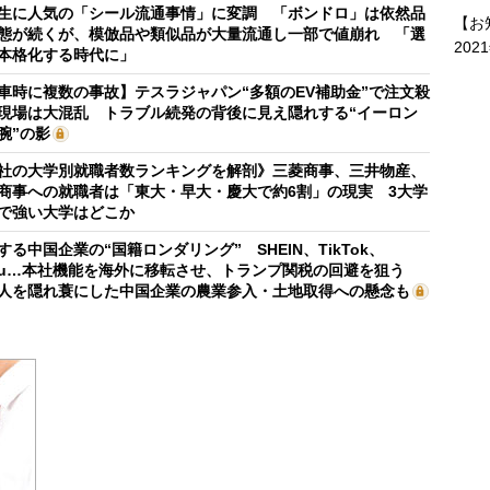
生に人気の「シール流通事情」に変調 「ボンドロ」は依然品
【お
態が続くが、模倣品や類似品が大量流通し一部で値崩れ 「選
202
本格化する時代に」
車時に複数の事故】テスラジャパン“多額のEV補助金”で注文殺
現場は大混乱 トラブル続発の背後に見え隠れする“イーロン
腕”の影
社の大学別就職者数ランキングを解剖》三菱商事、三井物産、
商事への就職者は「東大・早大・慶大で約6割」の現実 3大学
で強い大学はどこか
する中国企業の“国籍ロンダリング” SHEIN、TikTok、
mu…本社機能を海外に移転させ、トランプ関税の回避を狙う
人を隠れ蓑にした中国企業の農業参入・土地取得への懸念も