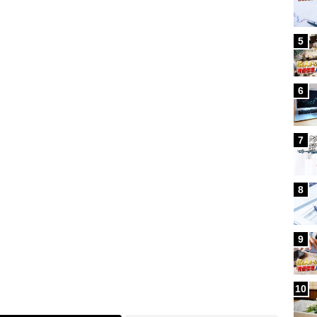
Loaded
:
5
97.13%
/
6
7
8
9
10