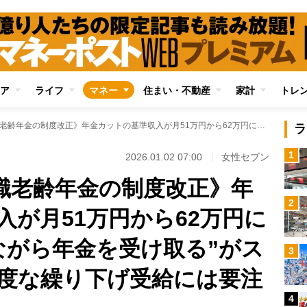
ア
ライフ
マネー
住まい・不動産
家計
トレ
《2026年4月に在職老齢年金の制度改正》年金カットの基準収入が月51万円から62万円に引き上げで“働きながら年金を受け取る”がスタンダードに 過度な繰り下げ受給には要注意
ラ
1
2026.01.02 07:00
女性セブン
在職老齢年金の制度改正》年
2
入が月51万円から62万円に
ながら年金を受け取る”がス
3
度な繰り下げ受給には要注
4