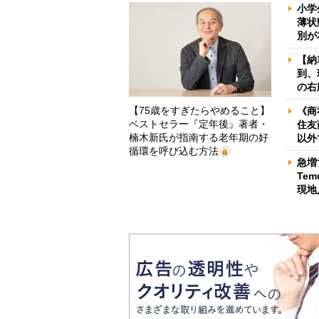
小学
薄状
別が
【納
到、
の右
【75歳をすぎたらやめること】
《商
ベストセラー『定年後』著者・
住友
楠木新氏が指南する老年期の好
以外
循環を呼び込む方法
急増
Te
現地