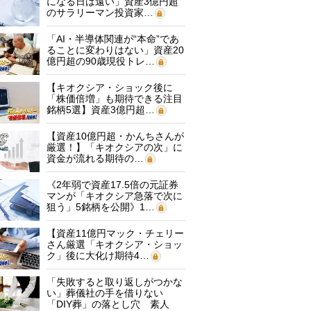
になる日は遠い」資産3億円超
のサラリーマン投資家…
「AI・半導体関連が“本命”であ
ることに変わりはない」資産20
億円超の90歳現役トレ…
【キオクシア・ショック後に
「株価倍増」も期待できる注目
銘柄5選】資産3億円超…
【資産10億円超・かんちさんが
厳選！】「キオクシアの次」に
資金が流れる期待の…
《2年弱で資産17.5倍の元証券
マンが「キオクシア急落で次に
狙う」5銘柄を公開》1…
【資産11億円マック・チェリー
さん厳選「キオクシア・ショッ
ク」後に大化け期待4…
「失敗すると取り返しがつかな
い」葬儀社の手を借りない
「DIY葬」の落とし穴 素人