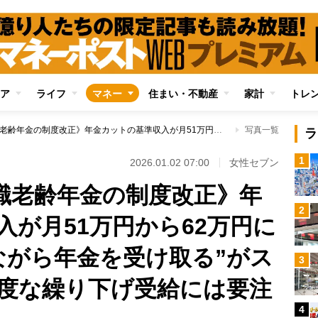
ア
ライフ
マネー
住まい・不動産
家計
トレ
《2026年4月に在職老齢年金の制度改正》年金カットの基準収入が月51万円から62万円に引き上げで“働きながら年金を受け取る”がスタンダードに 過度な繰り下げ受給には要注意
写真一覧
ラ
1
2026.01.02 07:00
女性セブン
在職老齢年金の制度改正》年
2
入が月51万円から62万円に
ながら年金を受け取る”がス
3
度な繰り下げ受給には要注
4