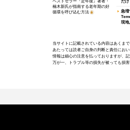
ベストセラー『定年後』著者・
だけ
楠木新氏が指南する老年期の好
急増
循環を呼び込む方法
Te
現地
当サイトに記載されている内容はあくまで
あたっては読者ご自身の判断と責任におい
情報は細心の注意を払っておりますが、記
万が一、トラブル等の損失が被っても損害