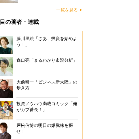
に…
一覧を見る
目の著者・連載
藤川里絵「さあ、投資を始めよ
う！」
森口亮「まるわかり市況分析」
大前研一「ビジネス新大陸」の
歩き方
投資ノウハウ満載コミック「俺
がカブ番長！」
戸松信博の明日の爆騰株を探
せ！