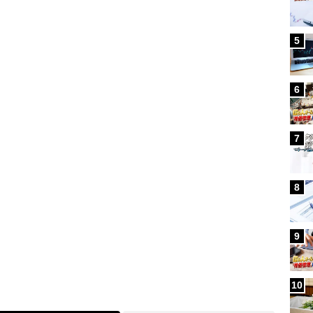
5
Loaded
:
100.00%
6
7
8
9
10