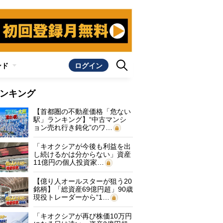
ンド
ログイン
ンキング
【首都圏の不動産価格「危ない
駅」ランキング】“中古マンシ
ョン売れ行き鈍化”のワ…
「キオクシアが今後も利益を出
し続けるかは分からない」資産
11億円の個人投資家…
【億り人オールスターが狙う20
銘柄】「総資産69億円超」90歳
現役トレーダーから“1…
「キオクシアが再び株価10万円