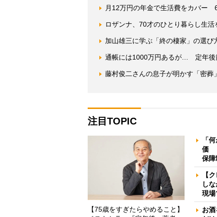
月12万円の年金で生活費をカバー 
ロザンナ、70才のひとり暮らし生
加山雄三に学ぶ「終の棲家」の選び
通帳には1000万円あるが… 定年
藤村俊二さんの息子が明かす「密葬
注目TOPIC
「何
価 
保障
【ク
しな
現場
【75歳をすぎたらやめること】
お酒