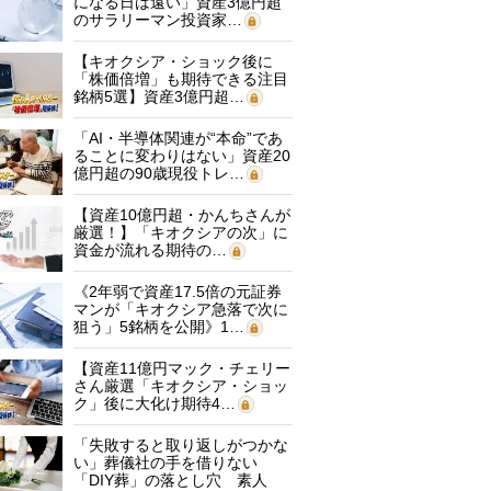
になる日は遠い」資産3億円超
のサラリーマン投資家…
【キオクシア・ショック後に
「株価倍増」も期待できる注目
銘柄5選】資産3億円超…
「AI・半導体関連が“本命”であ
ることに変わりはない」資産20
億円超の90歳現役トレ…
【資産10億円超・かんちさんが
厳選！】「キオクシアの次」に
資金が流れる期待の…
《2年弱で資産17.5倍の元証券
マンが「キオクシア急落で次に
狙う」5銘柄を公開》1…
【資産11億円マック・チェリー
さん厳選「キオクシア・ショッ
ク」後に大化け期待4…
「失敗すると取り返しがつかな
い」葬儀社の手を借りない
「DIY葬」の落とし穴 素人