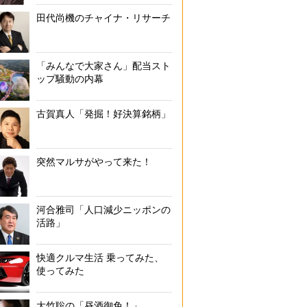
田代尚機のチャイナ・リサーチ
「みんなで大家さん」配当スト
ップ騒動の内幕
古賀真人「発掘！好決算銘柄」
突然マルサがやって来た！
河合雅司「人口減少ニッポンの
活路」
快適クルマ生活 乗ってみた、
使ってみた
大竹聡の「昼酒御免！」