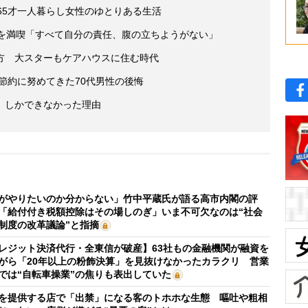
65才一人暮らし女性のゆとりある生活
活を満喫「すべて自分の責任、腹の立ちようがない」
方 大スターもケアハウスに住む時代
後節約に努めてきた70代男性の後悔
」しかできなかった理由
がやりたいのか分からない」竹中平蔵氏が語る高市内閣の評
「給付付き税額控除はその場しのぎ」いま不可欠なのは“社会
制度の改革議論”と指摘
レジット決済代行・全東信が破産】63社もの金融機関が融資を
がら「20年以上の粉飾決算」を見抜けなかったカラクリ 営業
では“自転車操業”の焦りも表出していた
を提供する店で「出禁」になる客のトホホな生態 嘔吐や粗相