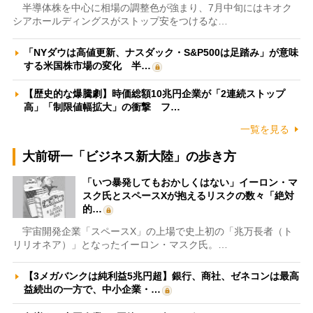
半導体株を中心に相場の調整色が強まり、7月中旬にはキオク
シアホールディングスがストップ安をつけるな…
「NYダウは高値更新、ナスダック・S&P500は足踏み」が意味
する米国株市場の変化 半…
【歴史的な爆騰劇】時価総額10兆円企業が「2連続ストップ
高」「制限値幅拡大」の衝撃 フ…
一覧を見る
大前研一「ビジネス新大陸」の歩き方
「いつ暴発してもおかしくはない」イーロン・マ
スク氏とスペースXが抱えるリスクの数々「絶対
的…
宇宙開発企業「スペースX」の上場で史上初の「兆万長者（ト
リリオネア）」となったイーロン・マスク氏。…
【3メガバンクは純利益5兆円超】銀行、商社、ゼネコンは最高
益続出の一方で、中小企業・…