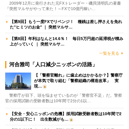
2009年12月に発行された元FXトレーダー・磯貝清明氏の著書
『突然マルサがやって来た！～FXで10億円稼い…
【第9回】もう一度FXでリベンジ！ 種銭は差し押さえを免れ
た”ヒミツのお金” ｜ 突然マルサ…
【第8回】年利はなんと14.6％！ 毎日5万円超の延滞税が積み
上がっていく ｜ 突然マルサ…
一覧を見る
河合雅司「人口減少ニッポンの活路」
【「警察官離れ」に歯止めはかかるか？】警察庁
が本気で取り組む「警察組織の構造改革」 実
現…
警察庁が目下、頭を悩ませているのが「警察官不足」だ。警察
官の採用試験の受験者数は10年間で2分の1以…
【安全・安心ニッポンの危機】採用試験受験者数は10年間で2
分の1以下に！ 出生数減がも…