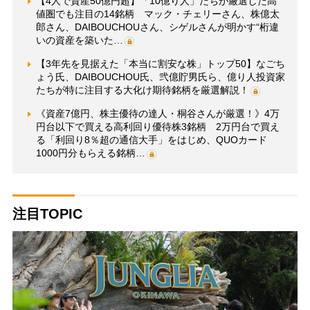
【4人で資産50億円超】「10億り人」たちが厳選した高
値圏でも注目の14銘柄 マック・チェリーさん、株億太
郎さん、DAIBOUCHOUさん、シゲルさんが明かす“桁違
いの資産を築いた…
【3年先を見据えた「本当に割安な株」トップ50】なごち
ょう氏、DAIBOUCHOU氏、弐億貯男氏ら、億り人投資家
たちが特に注目する大化け期待銘柄を厳選解説！
《資産7億円、株主優待の達人・桐谷さんが厳選！》4万
円台以下で買える高利回り優待株3銘柄 2万円台で買え
る「利回り8％超の通信大手」をはじめ、QUOカード
1000円分もらえる銘柄…
注目TOPIC