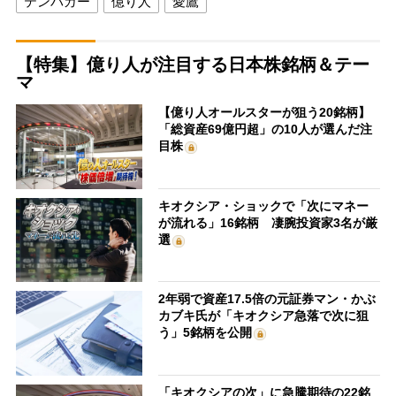
テンバガー
億り人
愛鷹
【特集】億り人が注目する日本株銘柄＆テー
マ
【億り人オールスターが狙う20銘柄】
「総資産69億円超」の10人が選んだ注
目株
キオクシア・ショックで「次にマネー
が流れる」16銘柄 凄腕投資家3名が厳
選
2年弱で資産17.5倍の元証券マン・かぶ
カブキ氏が「キオクシア急落で次に狙
う」5銘柄を公開
「キオクシアの次」に急騰期待の22銘