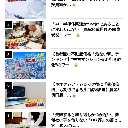
投資家が…
「AI・半導体関連が“本命”であること
4
に変わりはない」資産20億円超の90歳
現役トレー…
【首都圏の不動産価格「危ない駅」ラ
5
ンキング】“中古マンション売れ行き鈍
化”のワー…
【キオクシア・ショック後に「株価倍
6
増」も期待できる注目銘柄5選】資産3
億円超・…
「失敗すると取り返しがつかない」葬
7
儀社の手を借りない「DIY葬」の落とし
穴 素人には…