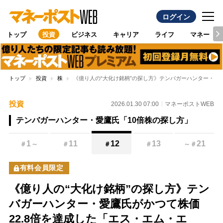
ログイン
トップ
投資
ビジネス
キャリア
ライフ
マネー
トップ
投資
株
《億り人の“大化け銘柄”の探し方》テンバガーハンター・愛
投資
2026.01.30 07:00
マネーポストWEB
テンバガーハンター・愛鷹氏「10倍株の探し方」
1
11
12
13
21
＃
～
＃
＃
＃
～
＃
有料会員限定
《億り人の“大化け銘柄”の探し方》テン
バガーハンター・愛鷹氏がかつて株価
22.8倍を達成した「エス・エム・エ