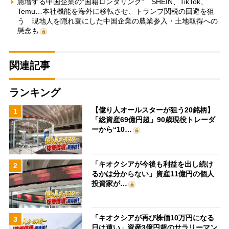
急増する中国企業の“国籍ロンダリング” SHEIN、TikTok、
Temu…本社機能を海外に移転させ、トランプ関税の回避を狙
う 現地人を隠れ蓑にした中国企業の農業参入・土地取得への
懸念も
関連記事
ランキング
【億り人オールスターが狙う20銘柄】
1
「総資産69億円超」90歳現役トレーダ
ーから“10…
「キオクシアが今後も利益を出し続け
2
るかは分からない」資産11億円の個人
投資家が…
「キオクシアが再び株価10万円になる
3
日は遠い」資産3億円超のサラリーマン