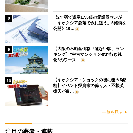
《2年弱で資産17.5倍の元証券マンが
8
「キオクシア急落で次に狙う」5銘柄を
公開》10…
【大阪の不動産価格「危ない駅」ラン
9
キング】“中古マンション売れ行き鈍
化”のワース…
【キオクシア・ショックの後に狙う5銘
10
柄】イベント投資家の億り人・羽根英
樹氏が厳…
一覧を見る
注目の著者・連載