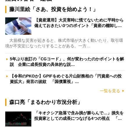
藤川里絵「さあ、投資を始めよう！」
【資産運用】大災害時に慌てないために平時から
備えておきたい3つのポイント「資産の棚卸し…
大規模な災害が起きると、株式市場が大きく動いたり、取引環
境が不安定になったりすることがある。一方…
5年ぶり改訂の「CGコード」、何が変わったのかポイントを解
説 企業に成長投資の具体的な説…
【令和のPKOか】GPIFをめぐる片山財務相の「円資産への投
資拡大」発言の波紋 「国債重視」…
一覧を見る
森口亮「まるわかり市況分析」
「キオクシア急落で含み損が膨らんで…」損失を
投資家としての成長につなげる4つの視点 「…