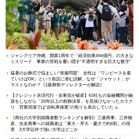
ジャングリア沖縄、開業1周年で「経済効果494億円」の大きな
ミスリード 事業の苦戦を覆い隠す“不透明すぎる巨大な数字”
猛暑のお葬式で悩ましい“喪服問題” 女性は「ワンピースを着
ていけばOK」という俗説に潜む誤解、なぜ「ジャケット」が
マストなのか？《1級葬祭ディレクターが解説》
【クレジット決済代行・全東信が破産】63社もの金融機関が融
資をしながら「20年以上の粉飾決算」を見抜けなかったカラク
リ 営業現場では“自転車操業”の焦りも表出していた
《商社の大学別就職者数ランキングを解剖》三菱商事、三井物
産、住友商事への就職者は「東大・早大・慶大で約6割」の現
実 3大学以外で強い大学はどこか