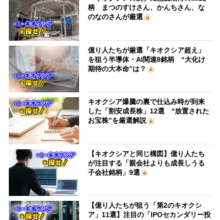
柄 まつのすけさん、かんちさん、な
のなのさんが厳選
億り人たちが厳選「キオクシア超え」
を狙う半導体・AI関連8銘柄 “大化け
期待の大本命”は？
キオクシア爆騰の裏で仕込み時が到来
した「割安成長株」12選 “放置された
お宝株”を厳選解説
【キオクシアと同じ構図】億り人たち
が注目する「親会社よりも成長しうる
子会社銘柄」9選
【億り人たちが狙う「第2のキオクシ
ア」11選】注目の「IPOセカンダリー投