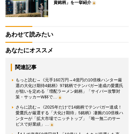
資銘柄」を一挙紹介
あわせて読みたい
あなたにオススメ
関連記事
もっと読む→《元手160万円→4億円の10倍株ハンター厳
選の大化け期待4銘柄》97銘柄でテンバガー達成の愛鷹氏
が狙いを定める「増配ラーメン銘柄」「サイバー攻撃対
策・サッカーW杯で…
さらに読む→《2025年だけで14銘柄でテンバガー達成！
愛鷹氏が厳選する「大化け期待」5銘柄》凄腕の10倍株ハ
ンターが「拡大市場でニッチトップ」「唯一無二のサー
ビスで好業績」…