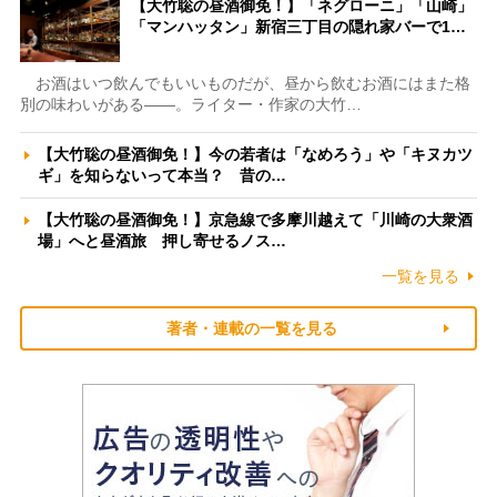
【大竹聡の昼酒御免！】「ネグローニ」「山崎」
「マンハッタン」新宿三丁目の隠れ家バーで1…
お酒はいつ飲んでもいいものだが、昼から飲むお酒にはまた格
別の味わいがある――。ライター・作家の大竹…
【大竹聡の昼酒御免！】今の若者は「なめろう」や「キヌカツ
ギ」を知らないって本当？ 昔の…
【大竹聡の昼酒御免！】京急線で多摩川越えて「川崎の大衆酒
場」へと昼酒旅 押し寄せるノス…
一覧を見る
著者・連載の一覧を見る