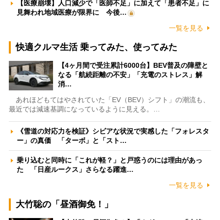
【医療崩壊】人口減少で「医師不足」に加えて「患者不足」に
見舞われ地域医療が限界に 今後…
一覧を見る
快適クルマ生活 乗ってみた、使ってみた
【4ヶ月間で受注累計6000台】BEV普及の障壁と
なる「航続距離の不安」「充電のストレス」解
消…
あれほどもてはやされていた「EV（BEV）シフト」の潮流も、
最近では減速基調になっているように見える。…
《雪道の対応力を検証》シビアな状況で実感した「フォレスタ
ー」の真価 「ターボ」と「スト…
乗り込むと同時に「これが軽？」と戸惑うのには理由があっ
た 「日産ルークス」さらなる躍進…
一覧を見る
大竹聡の「昼酒御免！」