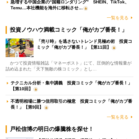
急増する中国企業の“国籍ロンダリング” SHEIN、TikTok、
Temu…本社機能を海外に移転させ…
一覧を見る
投資ノウハウ満載コミック「俺がカブ番長！」
「売り時」を逃さないトレンド見極め術 投資コ
ミック「俺がカブ番長！」【第11回】
かつて投資情報雑誌「マネーポスト」にて、圧倒的な情報量が
詰め込まれた「天下無敵の株コミック」とし…
テクニカル分析・集中講義 投資コミック「俺がカブ番長！」
【第10回】
不透明相場に勝つ信用取引の極意 投資コミック「俺がカブ番
長！」【第9回】
一覧を見る
戸松信博の明日の爆騰株を探せ！