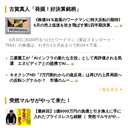
古賀真人「発掘！好決算銘柄」
《株価34％急落のワークマンに特大反転の期待》
6月の売上低迷を吹き飛ばす第1四半期決算、…
6月3日に8330円をつけたワークマン（東証スタンダード・
7564）の株価は、わずか1カ月あまりで約34％下落…
三菱重工が「AIインフラの新たな主役」として再評価される気
運 エヌビディアとの提携でAI…
キオクシアHD「7万円割れからの急反発」は再びの上昇局面へ
の反転シグナルか？ 市場のムー…
一覧を見る
突然マルサがやって来た！
【最終回】1億6000万円の負債と引き換えに手に
入れたプライスレスな経験 ｜ 突然マルサがや…