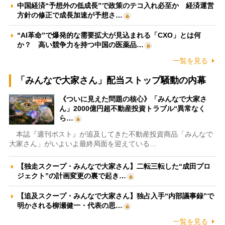
中国経済“予想外の低成長”で政策のテコ入れ必至か 経済運営
方針の修正で成長加速が予想さ…
“AI革命”で爆発的な需要拡大が見込まれる「CXO」とは何
か？ 高い競争力を持つ中国の医薬品…
一覧を見る
「みんなで大家さん」配当ストップ騒動の内幕
《ついに見えた問題の核心》「みんなで大家さ
ん」2000億円超不動産投資トラブル“異常なく
ら…
本誌『週刊ポスト』が追及してきた不動産投資商品「みんなで
大家さん」がいよいよ最終局面を迎えている…
【独走スクープ・みんなで大家さん】二転三転した“成田プロ
ジェクト”の計画変更の裏で起き…
【追及スクープ・みんなで大家さん】独占入手“内部議事録”で
明かされる柳瀬健一・代表の思…
一覧を見る