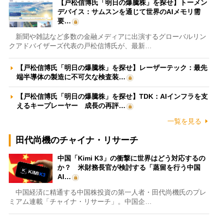
【戸松信博氏「明日の爆騰株」を探せ】トーメン
デバイス：サムスンを通じて世界のAIメモリ需
要…
新聞や雑誌など多数の金融メディアに出演するグローバルリン
クアドバイザーズ代表の戸松信博氏が、最新…
【戸松信博氏「明日の爆騰株」を探せ】レーザーテック：最先
端半導体の製造に不可欠な検査装…
【戸松信博氏「明日の爆騰株」を探せ】TDK：AIインフラを支
えるキープレーヤー 成長の再評…
一覧を見る
田代尚機のチャイナ・リサーチ
中国「Kimi K3」の衝撃に世界はどう対応するの
か？ 米財務長官が検討する「蒸留を行う中国
AI…
中国経済に精通する中国株投資の第一人者・田代尚機氏のプレ
ミアム連載「チャイナ・リサーチ」。中国企…