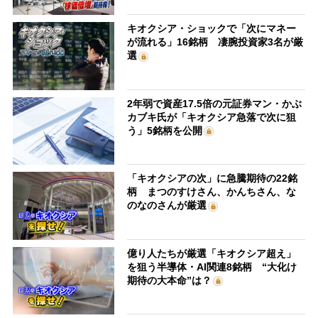
キオクシア・ショックで「次にマネー
が流れる」16銘柄 凄腕投資家3名が厳
選
2年弱で資産17.5倍の元証券マン・かぶ
カブキ氏が「キオクシア急落で次に狙
う」5銘柄を公開
「キオクシアの次」に急騰期待の22銘
柄 まつのすけさん、かんちさん、な
のなのさんが厳選
億り人たちが厳選「キオクシア超え」
を狙う半導体・AI関連8銘柄 “大化け
期待の大本命”は？