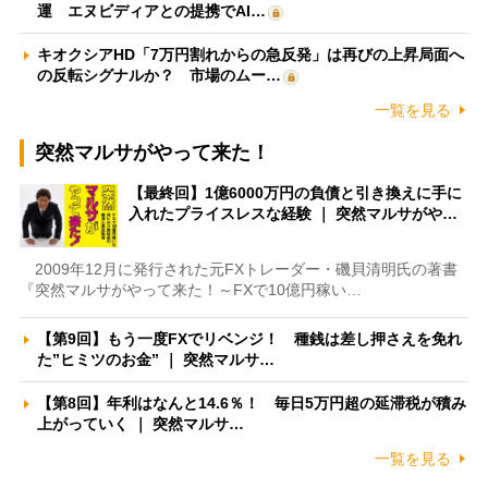
運 エヌビディアとの提携でAI…
キオクシアHD「7万円割れからの急反発」は再びの上昇局面へ
の反転シグナルか？ 市場のムー…
一覧を見る
突然マルサがやって来た！
【最終回】1億6000万円の負債と引き換えに手に
入れたプライスレスな経験 ｜ 突然マルサがや…
2009年12月に発行された元FXトレーダー・磯貝清明氏の著書
『突然マルサがやって来た！～FXで10億円稼い…
【第9回】もう一度FXでリベンジ！ 種銭は差し押さえを免れ
た”ヒミツのお金” ｜ 突然マルサ…
【第8回】年利はなんと14.6％！ 毎日5万円超の延滞税が積み
上がっていく ｜ 突然マルサ…
一覧を見る