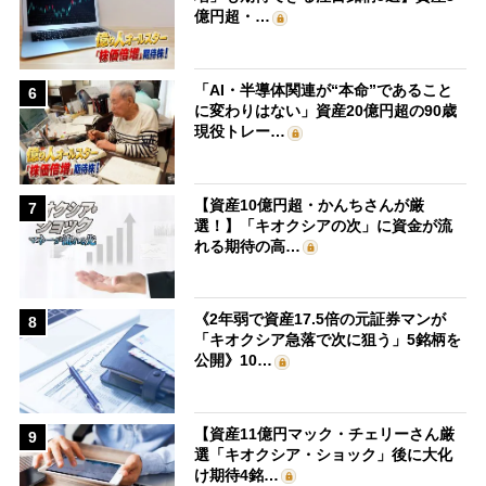
億円超・…
「AI・半導体関連が“本命”であること
6
に変わりはない」資産20億円超の90歳
現役トレー…
【資産10億円超・かんちさんが厳
7
選！】「キオクシアの次」に資金が流
れる期待の高…
《2年弱で資産17.5倍の元証券マンが
8
「キオクシア急落で次に狙う」5銘柄を
公開》10…
【資産11億円マック・チェリーさん厳
9
選「キオクシア・ショック」後に大化
け期待4銘…