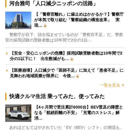
河合雅司「人口減少ニッポンの活路」
【「警察官離れ」に歯止めはかかるか？】警察庁
が本気で取り組む「警察組織の構造改革」 実
現…
警察庁が目下、頭を悩ませているのが「警察官不足」だ。警察
官の採用試験の受験者数は10年間で2分の1以…
【安全・安心ニッポンの危機】採用試験受験者数は10年間で2
分の1以下に！ 出生数減がも…
【医療崩壊】人口減少で「医師不足」に加えて「患者不足」に
見舞われ地域医療が限界に 今後…
一覧を見る
快適クルマ生活 乗ってみた、使ってみた
【4ヶ月間で受注累計6000台】BEV普及の障壁と
なる「航続距離の不安」「充電のストレス」解
消…
あれほどもてはやされていた「EV（BEV）シフト」の潮流も、