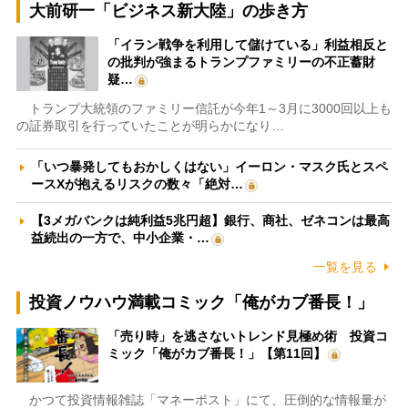
大前研一「ビジネス新大陸」の歩き方
「イラン戦争を利用して儲けている」利益相反と
の批判が強まるトランプファミリーの不正蓄財
疑…
トランプ大統領のファミリー信託が今年1～3月に3000回以上も
の証券取引を行っていたことが明らかになり…
「いつ暴発してもおかしくはない」イーロン・マスク氏とスペ
ースXが抱えるリスクの数々「絶対…
【3メガバンクは純利益5兆円超】銀行、商社、ゼネコンは最高
益続出の一方で、中小企業・…
一覧を見る
投資ノウハウ満載コミック「俺がカブ番長！」
「売り時」を逃さないトレンド見極め術 投資コ
ミック「俺がカブ番長！」【第11回】
かつて投資情報雑誌「マネーポスト」にて、圧倒的な情報量が