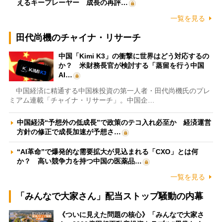
えるキープレーヤー 成長の再評…
一覧を見る
田代尚機のチャイナ・リサーチ
中国「Kimi K3」の衝撃に世界はどう対応するの
か？ 米財務長官が検討する「蒸留を行う中国
AI…
中国経済に精通する中国株投資の第一人者・田代尚機氏のプレ
ミアム連載「チャイナ・リサーチ」。中国企…
中国経済“予想外の低成長”で政策のテコ入れ必至か 経済運営
方針の修正で成長加速が予想さ…
“AI革命”で爆発的な需要拡大が見込まれる「CXO」とは何
か？ 高い競争力を持つ中国の医薬品…
一覧を見る
「みんなで大家さん」配当ストップ騒動の内幕
《ついに見えた問題の核心》「みんなで大家さ