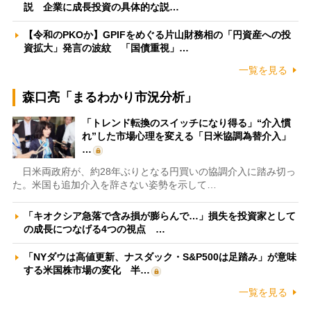
説 企業に成長投資の具体的な説…
【令和のPKOか】GPIFをめぐる片山財務相の「円資産への投
資拡大」発言の波紋 「国債重視」…
一覧を見る
森口亮「まるわかり市況分析」
「トレンド転換のスイッチになり得る」“介入慣
れ”した市場心理を変える「日米協調為替介入」
…
日米両政府が、約28年ぶりとなる円買いの協調介入に踏み切っ
た。米国も追加介入を辞さない姿勢を示して…
「キオクシア急落で含み損が膨らんで…」損失を投資家として
の成長につなげる4つの視点 …
「NYダウは高値更新、ナスダック・S&P500は足踏み」が意味
する米国株市場の変化 半…
一覧を見る