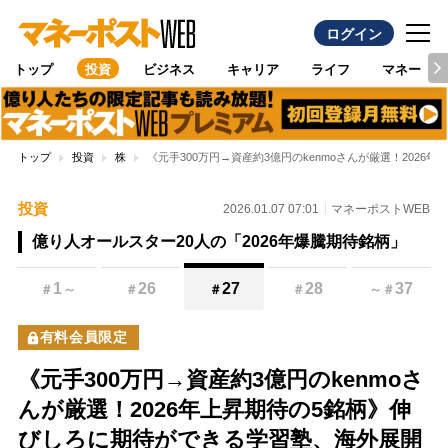
ログイン
トップ
投資
ビジネス
キャリア
ライフ
マネー
トップ
投資
株
《元手300万円→資産約3億円のkenmoさんが厳選！20
投資
2026.01.07 07:01
マネーポストWEB
億り人オールスター20人の「2026年爆騰期待銘柄」
1
26
27
28
37
＃
～
＃
＃
＃
～
＃
有料会員限定
《元手300万円→資産約3億円のkenmoさ
んが厳選！2026年上昇期待の5銘柄》伸
びしろに期待ができる学習塾、海外展開