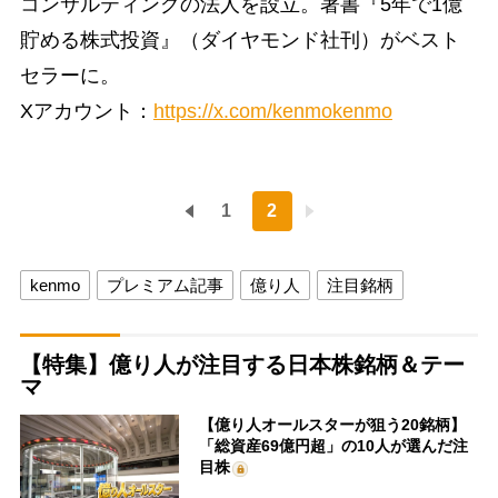
コンサルティングの法人を設立。著書『5年で1億
貯める株式投資』（ダイヤモンド社刊）がベスト
セラーに。
Xアカウント：
https://x.com/kenmokenmo
1
2
kenmo
プレミアム記事
億り人
注目銘柄
【特集】億り人が注目する日本株銘柄＆テー
マ
【億り人オールスターが狙う20銘柄】
「総資産69億円超」の10人が選んだ注
目株