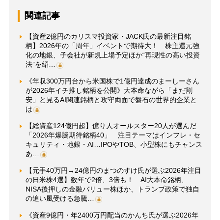
関連記事
【資産2億円のカリスマ投資家・JACK氏の最新注目銘
柄】2026年の「周年」イベントで期待大！ 株主還元強
化の地銀、子会社が新規上場予定ほか“再現性の高い投資
法”を紹…
《年収300万円台から米国株で1億円達成のまーしーさん
が2026年イチ推し銘柄を公開》大本命ながら「まだ割
安」と見るAI関連銘柄と攻守両面で盤石の世界的企業と
は
【総資産124億円超】億り人オールスター20人が選んだ
「2026年爆騰期待銘柄40」 注目テーマはインフレ・セ
キュリティ・地銀・AI…IPOやTOB、小型株にもチャンス
あ…
【元手40万円→24億円のまつのすけ氏が選ぶ2026年注目
の日米株4選】数年で2倍、3倍も！ AI大本命銘柄、
NISA後押しの金融バリュー株ほか、トランプ政策で独自
の追い風受ける急騰…
《資産9億円・年2400万円配当のかんち氏が選ぶ2026年