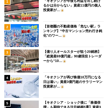
「キオクシアが今後も利益を出し続け
1
るかは分からない」資産11億円の個人
投資家が…
【首都圏の不動産価格「危ない駅」ラ
2
ンキング】“中古マンション売れ行き鈍
化”のワー…
【億り人オールスターが狙う20銘柄】
3
「総資産69億円超」90歳現役トレーダ
ーから“10…
「キオクシアが再び株価10万円になる
4
日は遠い」資産3億円超のサラリーマン
投資家が…
【キオクシア・ショック後に「株価倍
5
増」も期待できる注目銘柄5選】資産3