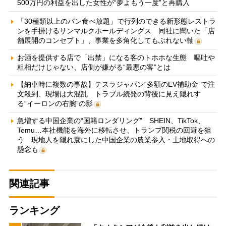
500万円の利益を出した女性が“夢よもう一度”と再購入
「30種類以上のパン食べ放題」で行列のできる新形態レストラ
ンを手掛けるサンマルクホールディングス 同社に聞いた「店
舗展開のコンセプト」、事業を多角化してもぶれない軸
お酒を提供する店で「出禁」になる客のトホホな生態 嘔吐や
粗相だけじゃない、店側が嫌がる“最悪の客”とは
【納車時に複数の事故】テスラジャパン“多額のEV補助金”で注
文殺到、現場は大混乱 トラブル続発の背後に見え隠れす
る“イーロンの右腕”の影
急増する中国企業の“国籍ロンダリング” SHEIN、TikTok、
Temu…本社機能を海外に移転させ、トランプ関税の回避を狙
う 現地人を隠れ蓑にした中国企業の農業参入・土地取得への
懸念も
関連記事
ランキング