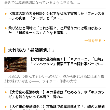
最近では減速基調になっているように見える。…
《雪道の対応力を検証》シビアな状況で実感した「フォレスタ
ー」の真価 「ターボ」と「スト…
乗り込むと同時に「これが軽？」と戸惑うのには理由があっ
た 「日産ルークス」さらなる躍進…
一覧を見る
大竹聡の「昼酒御免！」
【大竹聡の昼酒御免！】「ネグローニ」「山崎」
「マンハッタン」新宿三丁目の隠れ家バーで1…
お酒はいつ飲んでもいいものだが、昼から飲むお酒にはまた格
別の味わいがある――。ライター・作家の大竹…
【大竹聡の昼酒御免！】今の若者は「なめろう」や「キヌカツ
ギ」を知らないって本当？ 昔の…
【大竹聡の昼酒御免！】京急線で多摩川越えて「川崎の大衆酒