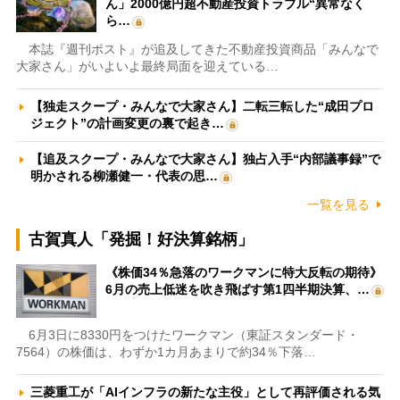
ん」2000億円超不動産投資トラブル“異常なく
ら…
本誌『週刊ポスト』が追及してきた不動産投資商品「みんなで
大家さん」がいよいよ最終局面を迎えている…
【独走スクープ・みんなで大家さん】二転三転した“成田プロ
ジェクト”の計画変更の裏で起き…
【追及スクープ・みんなで大家さん】独占入手“内部議事録”で
明かされる柳瀬健一・代表の思…
一覧を見る
古賀真人「発掘！好決算銘柄」
《株価34％急落のワークマンに特大反転の期待》
6月の売上低迷を吹き飛ばす第1四半期決算、…
6月3日に8330円をつけたワークマン（東証スタンダード・
7564）の株価は、わずか1カ月あまりで約34％下落…
三菱重工が「AIインフラの新たな主役」として再評価される気