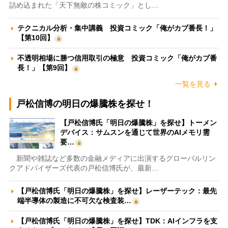
詰め込まれた「天下無敵の株コミック」とし…
テクニカル分析・集中講義 投資コミック「俺がカブ番長！」
【第10回】
不透明相場に勝つ信用取引の極意 投資コミック「俺がカブ番
長！」【第9回】
一覧を見る
戸松信博の明日の爆騰株を探せ！
【戸松信博氏「明日の爆騰株」を探せ】トーメン
デバイス：サムスンを通じて世界のAIメモリ需
要…
新聞や雑誌など多数の金融メディアに出演するグローバルリン
クアドバイザーズ代表の戸松信博氏が、最新…
【戸松信博氏「明日の爆騰株」を探せ】レーザーテック：最先
端半導体の製造に不可欠な検査装…
【戸松信博氏「明日の爆騰株」を探せ】TDK：AIインフラを支