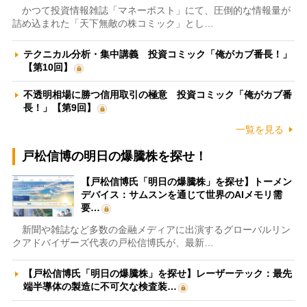
かつて投資情報雑誌「マネーポスト」にて、圧倒的な情報量が
詰め込まれた「天下無敵の株コミック」とし…
テクニカル分析・集中講義 投資コミック「俺がカブ番長！」
【第10回】
不透明相場に勝つ信用取引の極意 投資コミック「俺がカブ番
長！」【第9回】
一覧を見る
戸松信博の明日の爆騰株を探せ！
【戸松信博氏「明日の爆騰株」を探せ】トーメン
デバイス：サムスンを通じて世界のAIメモリ需
要…
新聞や雑誌など多数の金融メディアに出演するグローバルリン
クアドバイザーズ代表の戸松信博氏が、最新…
【戸松信博氏「明日の爆騰株」を探せ】レーザーテック：最先
端半導体の製造に不可欠な検査装…