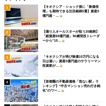
【キオクシア・ショック後に「株価倍
1
増」も期待できる注目銘柄5選】資産3
億円超・…
【億り人オールスターが狙う20銘柄】
2
「総資産69億円超」90歳現役トレーダ
ーから“10…
「キオクシアが再び株価10万円になる
3
日は遠い」資産3億円超のサラリーマン
投資家が…
【首都圏の不動産価格「危ない駅」ラ
4
ンキング】“中古マンション売れ行き鈍
化”のワー…