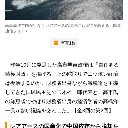
南鳥島沖で国が行なうレアアースの試掘にも期待が高まる（時事
通信フォト）
写真1枚
昨年10月に発足した高市早苗政権は「責任ある
積極財政」を掲げる。その舵取りでニッポン経済
は復活するのか。財務省出身ながら減税論を主導
してきた国民民主党の玉木雄一郎代表と、高市氏
の知恵袋でやはり財務省出身の経済学者の高橋洋
一氏が熱い議論を交わした。【全3回の第2回】
レアアースの国産化で中国依存から脱却を