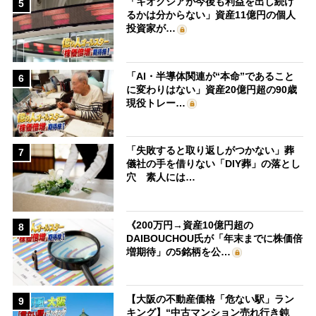
「キオクシアが今後も利益を出し続け
5
るかは分からない」資産11億円の個人
投資家が…
「AI・半導体関連が“本命”であること
6
に変わりはない」資産20億円超の90歳
現役トレー…
「失敗すると取り返しがつかない」葬
7
儀社の手を借りない「DIY葬」の落とし
穴 素人には…
《200万円→資産10億円超の
8
DAIBOUCHOU氏が「年末までに株価倍
増期待」の5銘柄を公…
【大阪の不動産価格「危ない駅」ラン
9
キング】“中古マンション売れ行き鈍