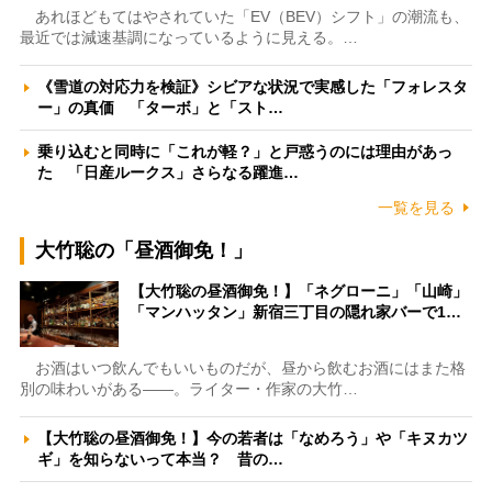
あれほどもてはやされていた「EV（BEV）シフト」の潮流も、
最近では減速基調になっているように見える。…
《雪道の対応力を検証》シビアな状況で実感した「フォレスタ
ー」の真価 「ターボ」と「スト…
乗り込むと同時に「これが軽？」と戸惑うのには理由があっ
た 「日産ルークス」さらなる躍進…
一覧を見る
大竹聡の「昼酒御免！」
【大竹聡の昼酒御免！】「ネグローニ」「山崎」
「マンハッタン」新宿三丁目の隠れ家バーで1…
お酒はいつ飲んでもいいものだが、昼から飲むお酒にはまた格
別の味わいがある――。ライター・作家の大竹…
【大竹聡の昼酒御免！】今の若者は「なめろう」や「キヌカツ
ギ」を知らないって本当？ 昔の…