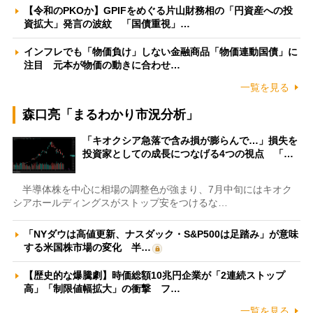
【令和のPKOか】GPIFをめぐる片山財務相の「円資産への投
資拡大」発言の波紋 「国債重視」…
インフレでも「物価負け」しない金融商品「物価連動国債」に
注目 元本が物価の動きに合わせ…
一覧を見る
森口亮「まるわかり市況分析」
「キオクシア急落で含み損が膨らんで…」損失を
投資家としての成長につなげる4つの視点 「…
半導体株を中心に相場の調整色が強まり、7月中旬にはキオク
シアホールディングスがストップ安をつけるな…
「NYダウは高値更新、ナスダック・S&P500は足踏み」が意味
する米国株市場の変化 半…
【歴史的な爆騰劇】時価総額10兆円企業が「2連続ストップ
高」「制限値幅拡大」の衝撃 フ…
一覧を見る