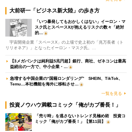
大前研一「ビジネス新大陸」の歩き方
「いつ暴発してもおかしくはない」イーロン・マ
スク氏とスペースXが抱えるリスクの数々「絶対
的…
宇宙開発企業「スペースX」の上場で史上初の「兆万長者（ト
リリオネア）」となったイーロン・マスク氏。…
【3メガバンクは純利益5兆円超】銀行、商社、ゼネコンは最高
益続出の一方で、中小企業・…
急増する中国企業の“国籍ロンダリング” SHEIN、TikTok、
Temu…本社機能を海外に移転させ…
一覧を見る
投資ノウハウ満載コミック「俺がカブ番長！」
「売り時」を逃さないトレンド見極め術 投資コ
ミック「俺がカブ番長！」【第11回】