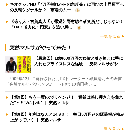
キオクシアHD「7万円割れからの急反発」は再びの上昇局面へ
の反転シグナルか？ 市場のムー…
《億り人・古賀真人氏が厳選》野村総合研究所だけじゃない！
「DX・省力化・円安」を追い風に…
一覧を見る
突然マルサがやって来た！
【最終回】1億6000万円の負債と引き換えに手に
入れたプライスレスな経験 ｜ 突然マルサがや…
2009年12月に発行された元FXトレーダー・磯貝清明氏の著書
『突然マルサがやって来た！～FXで10億円稼い…
【第9回】もう一度FXでリベンジ！ 種銭は差し押さえを免れ
た”ヒミツのお金” ｜ 突然マルサ…
【第8回】年利はなんと14.6％！ 毎日5万円超の延滞税が積み
上がっていく ｜ 突然マルサ…
一覧を見る