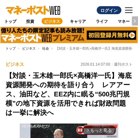
ログイン
トップ
投資
ビジネス
キャリア
ライフ
マネー
トップ
ビジネス
社会
【対談・玉木雄一郎氏×高橋洋一氏】海底資源開発への
ビジネス
2026.01.14 07:00
週刊ポスト
【対談・玉木雄一郎氏×高橋洋一氏】海底
資源開発への期待を語り合う レアアー
ス、油田など、EEZ内に眠る“500兆円規
模”の地下資源を活用できれば財政問題
は一挙に解決へ
もっと見る
arrow_forward_ios