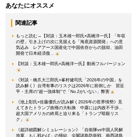
あなたにオススメ
関連記事
もっと読む→【対談：玉木雄一郎氏×高橋洋一氏】「年収
の壁」引き上げの次に見据える「海底資源開発」への意
気込み レアアース国産化で中国依存からの脱却、油田
開発で日本経済復…
【対談：玉木雄一郎氏×高橋洋一氏】動画フルバージョン
《対談・橋爪大三郎氏×峯村健司氏「2026年の中国」を
読み解く》台湾有事のリスクは2026年に前倒しか 習近
平・主席の“超一強体制”で「No.2がいない」弊害
《池上彰氏×佐藤優氏が読み解く2026年の世界情勢》見
えてきたトランプ政権の大転換 中露には内政不干渉…
超大国アメリカの終焉と迫り来る「トランプ暗殺リス
ク」
《超詳細図解シミュレーション》「自衛隊vs中国人民解
放軍、もし戦わば」の帰結 尖閣諸島防衛戦、南西諸島