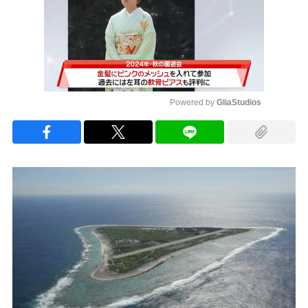
Powered by 
GliaStudios
Mute