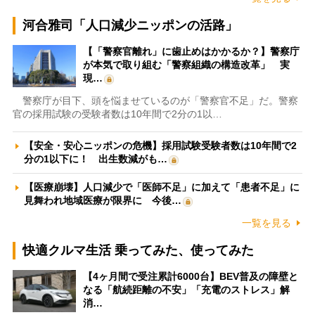
河合雅司「人口減少ニッポンの活路」
【「警察官離れ」に歯止めはかかるか？】警察庁
が本気で取り組む「警察組織の構造改革」 実
現…
警察庁が目下、頭を悩ませているのが「警察官不足」だ。警察
官の採用試験の受験者数は10年間で2分の1以…
【安全・安心ニッポンの危機】採用試験受験者数は10年間で2
分の1以下に！ 出生数減がも…
【医療崩壊】人口減少で「医師不足」に加えて「患者不足」に
見舞われ地域医療が限界に 今後…
一覧を見る
快適クルマ生活 乗ってみた、使ってみた
【4ヶ月間で受注累計6000台】BEV普及の障壁と
なる「航続距離の不安」「充電のストレス」解
消…