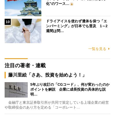
化”のワース…
ドライアイスを使わず遺体を保つ「エ
10
ンバーミング」が日本でも普及 1～2
週間は問…
一覧を見る
注目の著者・連載
藤川里絵「さあ、投資を始めよう！」
5年ぶり改訂の「CGコード」、何が変わったのか
ポイントを解説 企業に成長投資の具体的な説
明…
金融庁と東京証券取引所が共同で策定している上場企業の経営
や取締役会のあり方を定める「コーポレート…