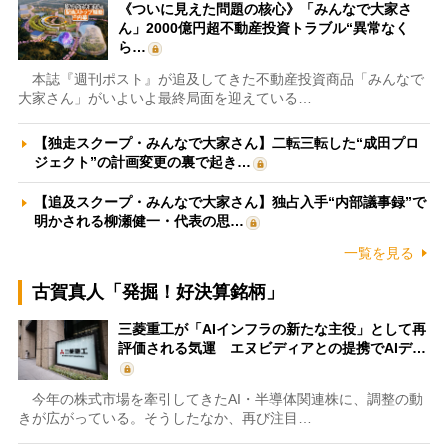
《ついに見えた問題の核心》「みんなで大家さ
ん」2000億円超不動産投資トラブル“異常なく
ら…
本誌『週刊ポスト』が追及してきた不動産投資商品「みんなで
大家さん」がいよいよ最終局面を迎えている…
【独走スクープ・みんなで大家さん】二転三転した“成田プロ
ジェクト”の計画変更の裏で起き…
【追及スクープ・みんなで大家さん】独占入手“内部議事録”で
明かされる柳瀬健一・代表の思…
一覧を見る
古賀真人「発掘！好決算銘柄」
三菱重工が「AIインフラの新たな主役」として再
評価される気運 エヌビディアとの提携でAIデ…
今年の株式市場を牽引してきたAI・半導体関連株に、調整の動
きが広がっている。そうしたなか、再び注目…