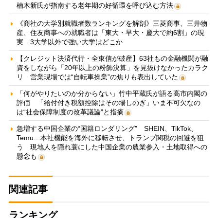
楠木新氏が指南する老年期の好循環を呼び込む方法
《商社の大学別就職者数ランキングを解剖》三菱商事、三井物
産、住友商事への就職者は「東大・早大・慶大で約6割」の現
実 3大学以外で強い大学はどこか
【クレジット決済代行・全東信が破産】63社もの金融機関が融
資をしながら「20年以上の粉飾決算」を見抜けなかったカラク
リ 営業現場では“自転車操業”の焦りも表出していた
「何がやりたいのか分からない」竹中平蔵氏が語る高市内閣の
評価 「給付付き税額控除はその場しのぎ」いま不可欠なの
は“社会保障制度の改革議論”と指摘
急増する中国企業の“国籍ロンダリング” SHEIN、TikTok、
Temu…本社機能を海外に移転させ、トランプ関税の回避を狙
う 現地人を隠れ蓑にした中国企業の農業参入・土地取得への
懸念も
関連記事
ランキング