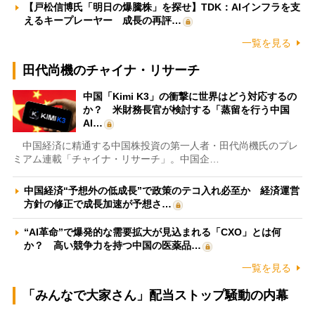
【戸松信博氏「明日の爆騰株」を探せ】TDK：AIインフラを支
えるキープレーヤー 成長の再評…
一覧を見る
田代尚機のチャイナ・リサーチ
中国「Kimi K3」の衝撃に世界はどう対応するの
か？ 米財務長官が検討する「蒸留を行う中国
AI…
中国経済に精通する中国株投資の第一人者・田代尚機氏のプレ
ミアム連載「チャイナ・リサーチ」。中国企…
中国経済“予想外の低成長”で政策のテコ入れ必至か 経済運営
方針の修正で成長加速が予想さ…
“AI革命”で爆発的な需要拡大が見込まれる「CXO」とは何
か？ 高い競争力を持つ中国の医薬品…
一覧を見る
「みんなで大家さん」配当ストップ騒動の内幕