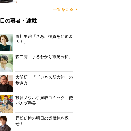
一覧を見る
目の著者・連載
藤川里絵「さあ、投資を始めよ
う！」
森口亮「まるわかり市況分析」
大前研一「ビジネス新大陸」の
歩き方
投資ノウハウ満載コミック「俺
がカブ番長！」
戸松信博の明日の爆騰株を探
せ！