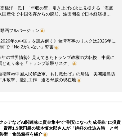
×高橋洋一氏】「年収の壁」引き上げの次に見据える「海底
ス国産化で中国依存からの脱却、油田開発で日本経済復…
】動画フルバージョン
2026年の中国」を読み解く》台湾有事のリスクは2026年に
”で「No.2がいない」弊害
26年の世界情勢》見えてきたトランプ政権の大転換 中露に
焉と迫り来る「トランプ暗殺リスク」
自衛隊vs中国人民解放軍、もし戦わば」の帰結 尖閣諸島防
イル攻撃、攪乱工作…迫る脅威の現在地
クシアなどAI関連株に資金集中で“割安になった成長株”に投資
 資産1.5億円超の坂本慎太郎さんが「絶好の仕込み時」と考
防衛・食品銘柄を紹介