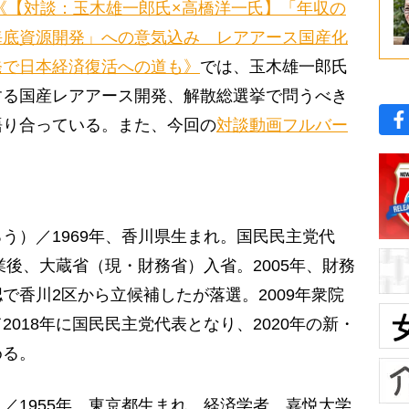
《【対談：玉木雄一郎氏×高橋洋一氏】「年収の
海底資源開発」への意気込み レアアース国産化
発で日本経済復活への道も》
では、玉木雄一郎氏
する国産レアアース開発、解散総選挙で問うべき
語り合っている。また、今回の
対談動画フルバー
う）／1969年、香川県生まれ。国民民主党代
業後、大蔵省（現・財務省）入省。2005年、財務
で香川2区から立候補したが落選。2009年衆院
018年に国民民主党代表となり、2020年の新・
める。
／1955年、東京都生まれ。経済学者。嘉悦大学