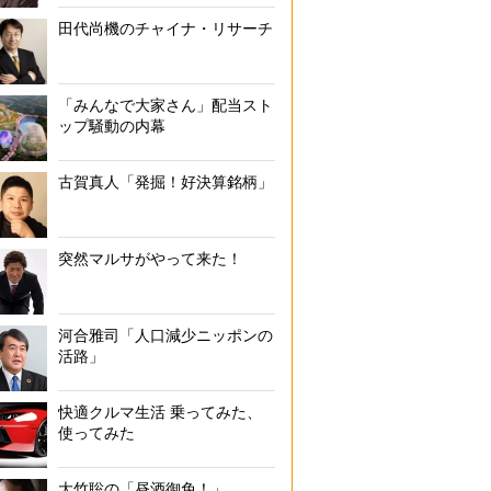
田代尚機のチャイナ・リサーチ
「みんなで大家さん」配当スト
ップ騒動の内幕
古賀真人「発掘！好決算銘柄」
突然マルサがやって来た！
河合雅司「人口減少ニッポンの
活路」
快適クルマ生活 乗ってみた、
使ってみた
大竹聡の「昼酒御免！」