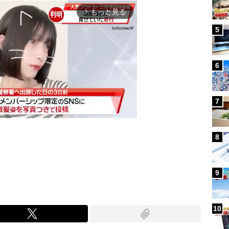
もっと見る
arrow_forward_ios
5
6
7
8
Mute
9
10