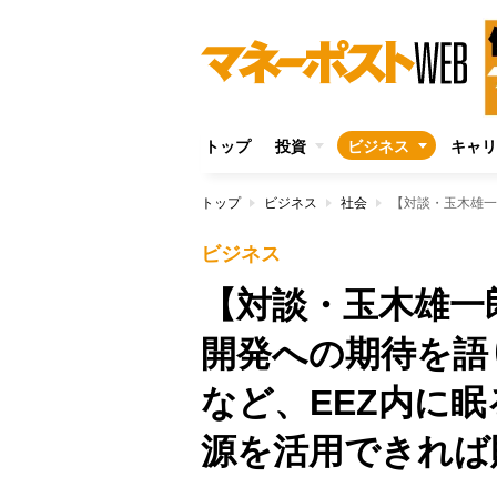
トップ
投資
ビジネス
キャリ
トップ
ビジネス
社会
ビジネス
【対談・玉木雄一
開発への期待を語
など、EEZ内に眠
源を活用できれば