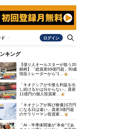
ンド
ログイン
ンキング
【億り人オールスターが狙う20
銘柄】「総資産69億円超」90歳
現役トレーダーから“1…
「キオクシアが今後も利益を出
し続けるかは分からない」資産
11億円の個人投資家…
「キオクシアが再び株価10万円
になる日は遠い」資産3億円超
のサラリーマン投資家…
「AI・半導体関連が“本命”であ