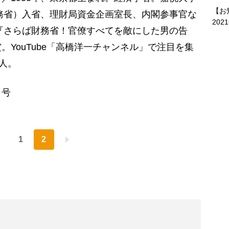
【お
財務省）入省、理財局資金企画室長、内閣参事官な
202
書『さらば財務省！官僚すべてを敵にした男の告
YouTube「高橋洋一チャンネル」で注目を集
人。
日号
1
2