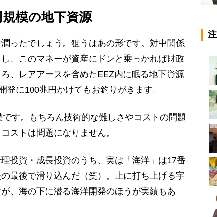
兆円規模の地下資源
注
で潤ったでしょう。狙うはあの形です。対中関係
るし、このマネーが資産にドンと乗っかれば財政
ろ、レアアースを含めたEEZ内に眠る地下資源
開発に100兆円かけてもお釣りがきます。
模です。もちろん技術的な難しさやコストの問題
、コストは問題になりません。
理投資・成長投資のうち、実は「海洋」は17番
後の最後で滑り込んだ（笑）。上に打ち上げる宇
すが、海の下に潜る海洋開発のほうが実績もあ