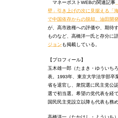
マネーポストWEBの関連記事
壁」引き上げの次に見据える「
で中国依存からの脱却、油田開
が、高市政権への評価や、期待
ものなど、高橋洋一氏と存分に
ジョン
も掲載している。
【プロフィール】
玉木雄一郎（たまき・ゆういちろ
表。1993年、東京大学法学部卒
省を退官し、衆院選に民主党公認
選で初当選。希望の党代表を経て2
国民民主党設立以降も代表も務
高橋洋一（たかはし・よういち）