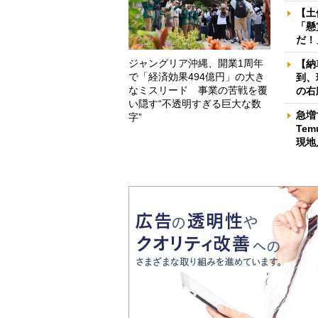
【土
「懸
だ！
ジャングリア沖縄、開業1周年
【納
で「経済効果494億円」の大き
到、
なミスリード 事業の苦戦を覆
の右
い隠す“不透明すぎる巨大な数
急増
字”
Te
現地