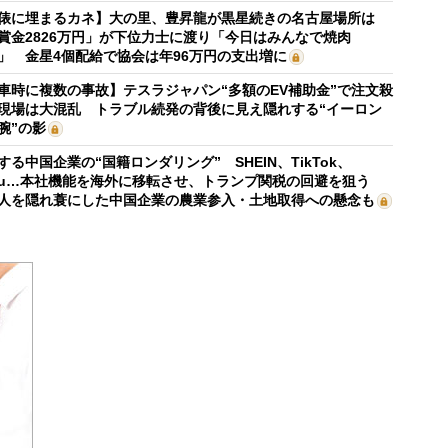
俵に埋まるカネ】大の里、豊昇龍が黒星続きの名古屋場所は
賞金2826万円」が下位力士に渡り「今日はみんなで焼肉
」 金星4個配給で協会は年96万円の支出増に
車時に複数の事故】テスラジャパン“多額のEV補助金”で注文殺
現場は大混乱 トラブル続発の背後に見え隠れする“イーロン
腕”の影
する中国企業の“国籍ロンダリング” SHEIN、TikTok、
mu…本社機能を海外に移転させ、トランプ関税の回避を狙う
人を隠れ蓑にした中国企業の農業参入・土地取得への懸念も