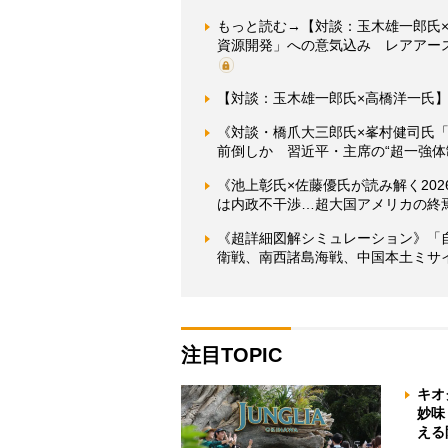
もっと読む→【対談：玉木雄一郎氏
資源開発」への意気込み レアアー
【対談：玉木雄一郎氏×高橋洋一氏
《対談・橋爪大三郎氏×峯村健司氏「
前倒しか 習近平・主席の“超一強体制
《池上彰氏×佐藤優氏が読み解く20
は内政不干渉…超大国アメリカの終
《超詳細図解シミュレーション》「
衛戦、南西諸島海戦、中国本土ミサ
注目TOPIC
キオ
妙味
える