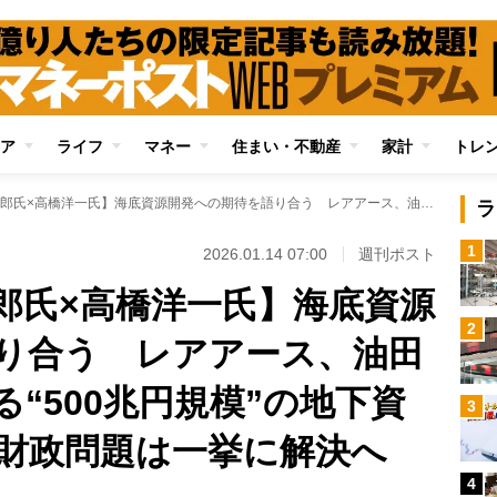
ア
ライフ
マネー
住まい・不動産
家計
トレ
【対談・玉木雄一郎氏×高橋洋一氏】海底資源開発への期待を語り合う レアアース、油田など、EEZ内に眠る“500兆円規模”の地下資源を活用できれば財政問題は一挙に解決へ
ラ
1
2026.01.14 07:00
週刊ポスト
郎氏×高橋洋一氏】海底資源
2
り合う レアアース、油田
る“500兆円規模”の地下資
3
財政問題は一挙に解決へ
4