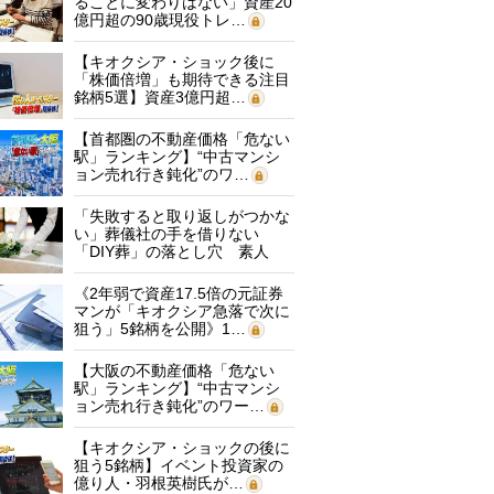
ることに変わりはない」資産20
億円超の90歳現役トレ…
【キオクシア・ショック後に
「株価倍増」も期待できる注目
銘柄5選】資産3億円超…
【首都圏の不動産価格「危ない
駅」ランキング】“中古マンシ
ョン売れ行き鈍化”のワ…
「失敗すると取り返しがつかな
い」葬儀社の手を借りない
「DIY葬」の落とし穴 素人
に…
《2年弱で資産17.5倍の元証券
マンが「キオクシア急落で次に
狙う」5銘柄を公開》1…
【大阪の不動産価格「危ない
駅」ランキング】“中古マンシ
ョン売れ行き鈍化”のワー…
【キオクシア・ショックの後に
狙う5銘柄】イベント投資家の
億り人・羽根英樹氏が…