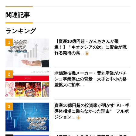
関連記事
ランキング
【資産10億円超・かんちさんが厳
1
選！】「キオクシアの次」に資金が流
れる期待の高…
老舗遊技機メーカー・豊丸産業がパチ
2
ンコ事業停止の背景 大手と中小の格
差拡大に拍車…
資産10億円超の投資家が明かす“AI・半
3
導体相場に乗らなかった理由” フルポ
ジション…