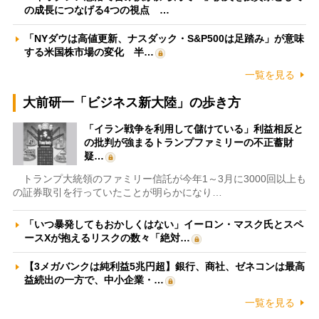
の成長につなげる4つの視点 …
「NYダウは高値更新、ナスダック・S&P500は足踏み」が意味
する米国株市場の変化 半…
一覧を見る
大前研一「ビジネス新大陸」の歩き方
「イラン戦争を利用して儲けている」利益相反と
の批判が強まるトランプファミリーの不正蓄財
疑…
トランプ大統領のファミリー信託が今年1～3月に3000回以上も
の証券取引を行っていたことが明らかになり…
「いつ暴発してもおかしくはない」イーロン・マスク氏とスペ
ースXが抱えるリスクの数々「絶対…
【3メガバンクは純利益5兆円超】銀行、商社、ゼネコンは最高
益続出の一方で、中小企業・…
一覧を見る