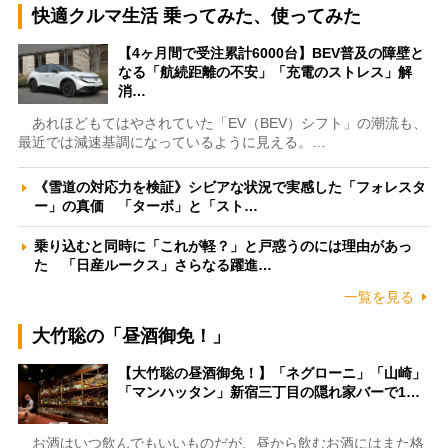
快適クルマ生活 乗ってみた、使ってみた
【4ヶ月間で受注累計6000台】BEV普及の障壁と
なる「航続距離の不安」「充電のストレス」解
消…
あれほどもてはやされていた「EV（BEV）シフト」の潮流も、
最近では減速基調になっているように見える。…
《雪道の対応力を検証》シビアな状況で実感した「フォレスタ
ー」の真価 「ターボ」と「スト…
乗り込むと同時に「これが軽？」と戸惑うのには理由があっ
た 「日産ルークス」さらなる躍進…
一覧を見る
大竹聡の「昼酒御免！」
【大竹聡の昼酒御免！】「ネグローニ」「山崎」
「マンハッタン」新宿三丁目の隠れ家バーで1…
お酒はいつ飲んでもいいものだが、昼から飲むお酒にはまた格