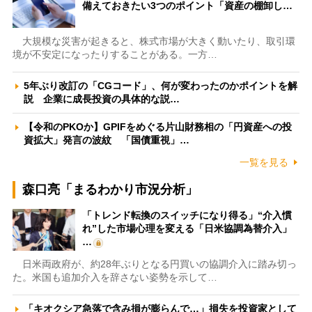
備えておきたい3つのポイント「資産の棚卸し…
大規模な災害が起きると、株式市場が大きく動いたり、取引環
境が不安定になったりすることがある。一方…
5年ぶり改訂の「CGコード」、何が変わったのかポイントを解
説 企業に成長投資の具体的な説…
【令和のPKOか】GPIFをめぐる片山財務相の「円資産への投
資拡大」発言の波紋 「国債重視」…
一覧を見る
森口亮「まるわかり市況分析」
「トレンド転換のスイッチになり得る」“介入慣
れ”した市場心理を変える「日米協調為替介入」
…
日米両政府が、約28年ぶりとなる円買いの協調介入に踏み切っ
た。米国も追加介入を辞さない姿勢を示して…
「キオクシア急落で含み損が膨らんで…」損失を投資家として