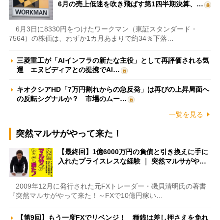
6月の売上低迷を吹き飛ばす第1四半期決算、…
6月3日に8330円をつけたワークマン（東証スタンダード・
7564）の株価は、わずか1カ月あまりで約34％下落…
三菱重工が「AIインフラの新たな主役」として再評価される気
運 エヌビディアとの提携でAI…
キオクシアHD「7万円割れからの急反発」は再びの上昇局面へ
の反転シグナルか？ 市場のムー…
一覧を見る
突然マルサがやって来た！
【最終回】1億6000万円の負債と引き換えに手に
入れたプライスレスな経験 ｜ 突然マルサがや…
2009年12月に発行された元FXトレーダー・磯貝清明氏の著書
『突然マルサがやって来た！～FXで10億円稼い…
【第9回】もう一度FXでリベンジ！ 種銭は差し押さえを免れ