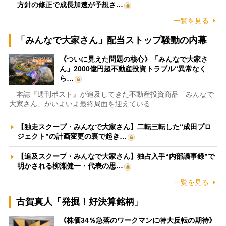
方針の修正で成長加速が予想さ…
一覧を見る
「みんなで大家さん」配当ストップ騒動の内幕
《ついに見えた問題の核心》「みんなで大家さ
ん」2000億円超不動産投資トラブル“異常なく
ら…
本誌『週刊ポスト』が追及してきた不動産投資商品「みんなで
大家さん」がいよいよ最終局面を迎えている…
【独走スクープ・みんなで大家さん】二転三転した“成田プロ
ジェクト”の計画変更の裏で起き…
【追及スクープ・みんなで大家さん】独占入手“内部議事録”で
明かされる柳瀬健一・代表の思…
一覧を見る
古賀真人「発掘！好決算銘柄」
《株価34％急落のワークマンに特大反転の期待》