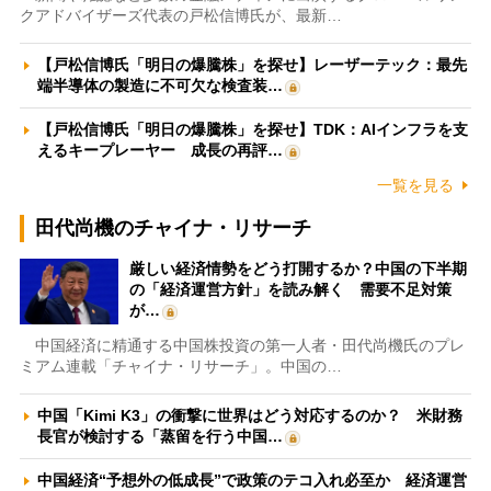
クアドバイザーズ代表の戸松信博氏が、最新…
【戸松信博氏「明日の爆騰株」を探せ】レーザーテック：最先
端半導体の製造に不可欠な検査装…
【戸松信博氏「明日の爆騰株」を探せ】TDK：AIインフラを支
えるキープレーヤー 成長の再評…
一覧を見る
田代尚機のチャイナ・リサーチ
厳しい経済情勢をどう打開するか？中国の下半期
の「経済運営方針」を読み解く 需要不足対策
が…
中国経済に精通する中国株投資の第一人者・田代尚機氏のプレ
ミアム連載「チャイナ・リサーチ」。中国の…
中国「Kimi K3」の衝撃に世界はどう対応するのか？ 米財務
長官が検討する「蒸留を行う中国…
中国経済“予想外の低成長”で政策のテコ入れ必至か 経済運営