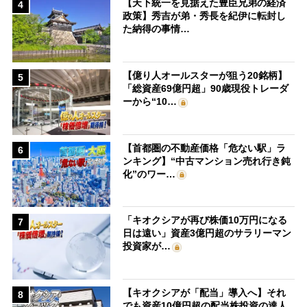
【天下統一を見据えた豊臣兄弟の経済
4
政策】秀吉が弟・秀長を紀伊に転封し
た納得の事情…
【億り人オールスターが狙う20銘柄】
5
「総資産69億円超」90歳現役トレーダ
ーから“10…
【首都圏の不動産価格「危ない駅」ラ
6
ンキング】“中古マンション売れ行き鈍
化”のワー…
「キオクシアが再び株価10万円になる
7
日は遠い」資産3億円超のサラリーマン
投資家が…
【キオクシアが「配当」導入へ】それ
8
でも資産10億円超の配当株投資の達人