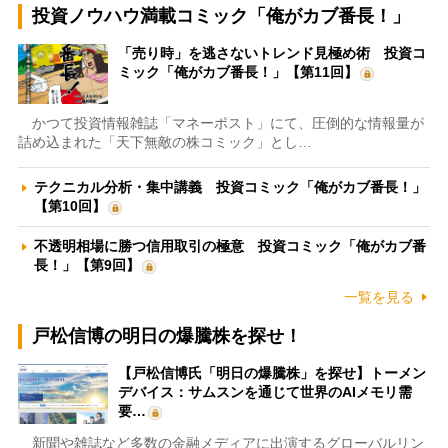
投資ノウハウ満載コミック「俺がカブ番長！」
「売り時」を逃さないトレンド見極め術 投資コ
ミック「俺がカブ番長！」【第11回】
かつて投資情報雑誌「マネーポスト」にて、圧倒的な情報量が
詰め込まれた「天下無敵の株コミック」とし…
テクニカル分析・集中講義 投資コミック「俺がカブ番長！」
【第10回】
不透明相場に勝つ信用取引の極意 投資コミック「俺がカブ番
長！」【第9回】
一覧を見る
戸松信博の明日の爆騰株を探せ！
【戸松信博氏「明日の爆騰株」を探せ】トーメン
デバイス：サムスンを通じて世界のAIメモリ需
要…
新聞や雑誌など多数の金融メディアに出演するグローバルリン