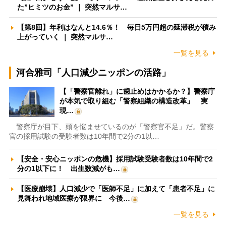
た”ヒミツのお金” ｜ 突然マルサ…
【第8回】年利はなんと14.6％！ 毎日5万円超の延滞税が積み
上がっていく ｜ 突然マルサ…
一覧を見る
河合雅司「人口減少ニッポンの活路」
【「警察官離れ」に歯止めはかかるか？】警察庁
が本気で取り組む「警察組織の構造改革」 実
現…
警察庁が目下、頭を悩ませているのが「警察官不足」だ。警察
官の採用試験の受験者数は10年間で2分の1以…
【安全・安心ニッポンの危機】採用試験受験者数は10年間で2
分の1以下に！ 出生数減がも…
【医療崩壊】人口減少で「医師不足」に加えて「患者不足」に
見舞われ地域医療が限界に 今後…
一覧を見る