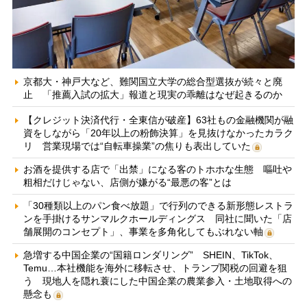
京都大・神戸大など、難関国立大学の総合型選抜が続々と廃
止 「推薦入試の拡大」報道と現実の乖離はなぜ起きるのか
【クレジット決済代行・全東信が破産】63社もの金融機関が融
資をしながら「20年以上の粉飾決算」を見抜けなかったカラク
リ 営業現場では“自転車操業”の焦りも表出していた
お酒を提供する店で「出禁」になる客のトホホな生態 嘔吐や
粗相だけじゃない、店側が嫌がる“最悪の客”とは
「30種類以上のパン食べ放題」で行列のできる新形態レストラ
ンを手掛けるサンマルクホールディングス 同社に聞いた「店
舗展開のコンセプト」、事業を多角化してもぶれない軸
急増する中国企業の“国籍ロンダリング” SHEIN、TikTok、
Temu…本社機能を海外に移転させ、トランプ関税の回避を狙
う 現地人を隠れ蓑にした中国企業の農業参入・土地取得への
懸念も