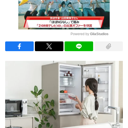
Powered by 
GliaStudios
Mute