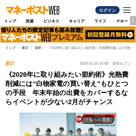
ログイン
トップ
投資
ビジネス
キャリア
ライフ
マネー
トップ
家計
節約
《2026年に取り組みたい節約術》光熱費削減には“白物
家計
2026.01.10 16:00
女性セブン
《2026年に取り組みたい節約術》光熱費
削減には“白物家電の買い替え”もひとつ
の手段 年末年始の出費をカバーするな
らイベントが少ない2月がチャンス
もっと見る
arrow_forward_ios