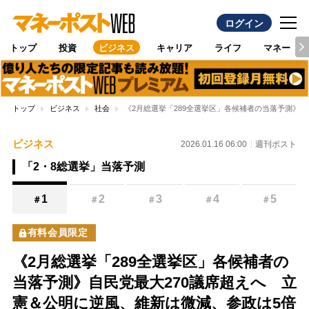
ログイン
トップ
投資
ビジネス
キャリア
ライフ
マネー
トップ
ビジネス
社会
《2月総選挙「289全選挙区」各候補者の当落予測》
ビジネス
2026.01.16 06:00
週刊ポスト
「2・8総選挙」当落予測
1
2
3
4
5
＃
＃
＃
＃
＃
有料会員限定
《2月総選挙「289全選挙区」各候補者の
当落予測》自民党最大270議席超えへ 立
憲＆公明に逆風、維新は微減、参政は5倍