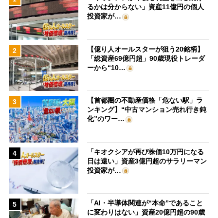
るかは分からない」資産11億円の個人
投資家が…
【億り人オールスターが狙う20銘柄】
2
「総資産69億円超」90歳現役トレーダ
ーから“10…
【首都圏の不動産価格「危ない駅」ラ
3
ンキング】“中古マンション売れ行き鈍
化”のワー…
「キオクシアが再び株価10万円になる
4
日は遠い」資産3億円超のサラリーマン
投資家が…
「AI・半導体関連が“本命”であること
5
に変わりはない」資産20億円超の90歳