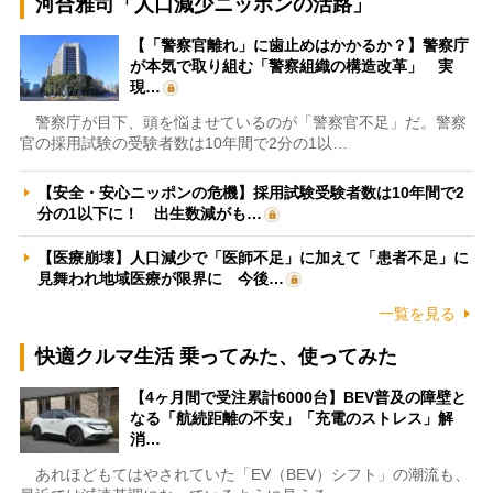
河合雅司「人口減少ニッポンの活路」
【「警察官離れ」に歯止めはかかるか？】警察庁
が本気で取り組む「警察組織の構造改革」 実
現…
警察庁が目下、頭を悩ませているのが「警察官不足」だ。警察
官の採用試験の受験者数は10年間で2分の1以…
【安全・安心ニッポンの危機】採用試験受験者数は10年間で2
分の1以下に！ 出生数減がも…
【医療崩壊】人口減少で「医師不足」に加えて「患者不足」に
見舞われ地域医療が限界に 今後…
一覧を見る
快適クルマ生活 乗ってみた、使ってみた
【4ヶ月間で受注累計6000台】BEV普及の障壁と
なる「航続距離の不安」「充電のストレス」解
消…
あれほどもてはやされていた「EV（BEV）シフト」の潮流も、