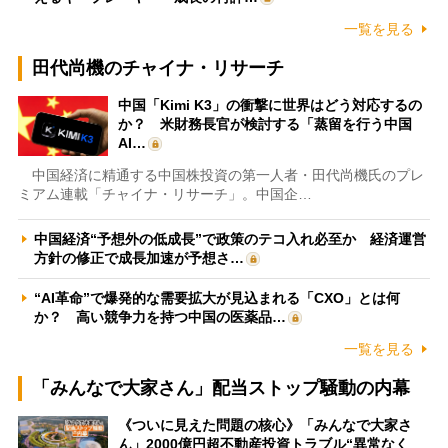
一覧を見る
田代尚機のチャイナ・リサーチ
中国「Kimi K3」の衝撃に世界はどう対応するの
か？ 米財務長官が検討する「蒸留を行う中国
AI…
中国経済に精通する中国株投資の第一人者・田代尚機氏のプレ
ミアム連載「チャイナ・リサーチ」。中国企…
中国経済“予想外の低成長”で政策のテコ入れ必至か 経済運営
方針の修正で成長加速が予想さ…
“AI革命”で爆発的な需要拡大が見込まれる「CXO」とは何
か？ 高い競争力を持つ中国の医薬品…
一覧を見る
「みんなで大家さん」配当ストップ騒動の内幕
《ついに見えた問題の核心》「みんなで大家さ
ん」2000億円超不動産投資トラブル“異常なく