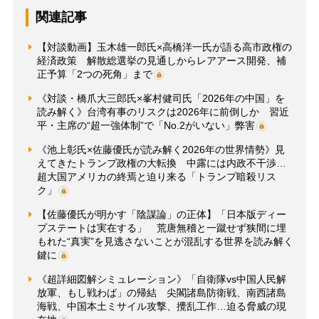
関連記事
【対談動画】玉木雄一郎氏×高橋洋一氏が語る高市政権の
経済政策 解散総選挙の見通しからレアアース開発、補
正予算「2つの死角」まで
《対談・橋爪大三郎氏×峯村健司氏「2026年の中国」を
読み解く》台湾有事のリスクは2026年に前倒しか 習近
平・主席の“超一強体制”で「No.2がいない」弊害
《池上彰氏×佐藤優氏が読み解く2026年の世界情勢》見
えてきたトランプ政権の大転換 中露には内政不干渉…
超大国アメリカの終焉と迫り来る「トランプ暗殺リス
ク」
【佐藤優氏が明かす「陰謀論」の正体】「日本版ディー
プステートは実在する」 荒唐無稽と一蹴せず狭間に埋
もれた“真実”を見逃さないことが混乱する世界を読み解く
鍵に
《超詳細図解シミュレーション》「自衛隊vs中国人民解
放軍、もし戦わば」の帰結 尖閣諸島防衛戦、南西諸島
海戦、中国本土ミサイル攻撃、攪乱工作…迫る脅威の現