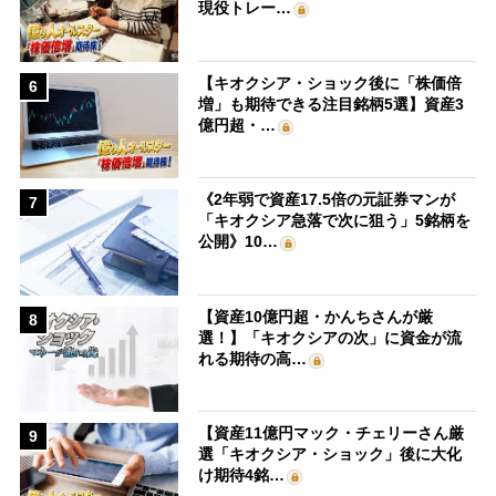
現役トレー…
【キオクシア・ショック後に「株価倍
6
増」も期待できる注目銘柄5選】資産3
億円超・…
《2年弱で資産17.5倍の元証券マンが
7
「キオクシア急落で次に狙う」5銘柄を
公開》10…
【資産10億円超・かんちさんが厳
8
選！】「キオクシアの次」に資金が流
れる期待の高…
【資産11億円マック・チェリーさん厳
9
選「キオクシア・ショック」後に大化
け期待4銘…