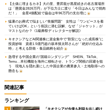
【土俵に埋まるカネ】大の里、豊昇龍が黒星続きの名古屋場所
は「懸賞金2826万円」が下位力士に渡り「今日はみんなで焼肉
だ！」 金星4個配給で協会は年96万円の支出増に
猛暑のお葬式で悩ましい“喪服問題” 女性は「ワンピースを着
ていけばOK」という俗説に潜む誤解、なぜ「ジャケット」が
マストなのか？《1級葬祭ディレクターが解説》
キオクシアなどAI関連株に資金集中で“割安になった成長株”に
投資妙味 資産1.5億円超の坂本慎太郎さんが「絶好の仕込み
時」と考える防衛・食品銘柄を紹介
急増する中国企業の“国籍ロンダリング” SHEIN、TikTok、
Temu…本社機能を海外に移転させ、トランプ関税の回避を狙
う 現地人を隠れ蓑にした中国企業の農業参入・土地取得への
懸念も
関連記事
ランキング
「キオクシアが今後も利益を出し続け
1