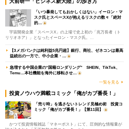
大前研一「ビジネス新大陸」の歩き方
「いつ暴発してもおかしくはない」イーロン・マ
スク氏とスペースXが抱えるリスクの数々「絶対
的…
宇宙開発企業「スペースX」の上場で史上初の「兆万長者（ト
リリオネア）」となったイーロン・マスク氏。…
【3メガバンクは純利益5兆円超】銀行、商社、ゼネコンは最高
益続出の一方で、中小企業・…
急増する中国企業の“国籍ロンダリング” SHEIN、TikTok、
Temu…本社機能を海外に移転させ…
一覧を見る
投資ノウハウ満載コミック「俺がカブ番長！」
「売り時」を逃さないトレンド見極め術 投資コ
ミック「俺がカブ番長！」【第11回】
かつて投資情報雑誌「マネーポスト」にて、圧倒的な情報量が