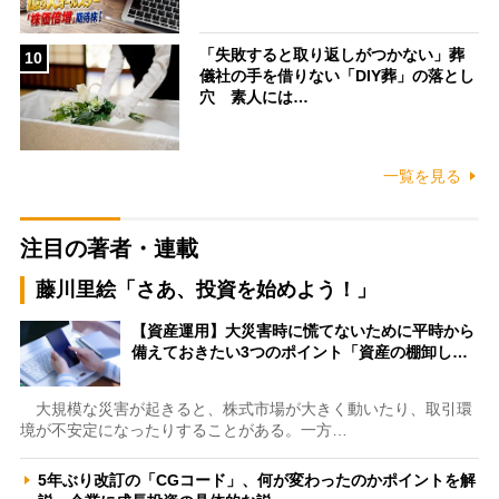
「失敗すると取り返しがつかない」葬
10
儀社の手を借りない「DIY葬」の落とし
穴 素人には…
一覧を見る
注目の著者・連載
藤川里絵「さあ、投資を始めよう！」
【資産運用】大災害時に慌てないために平時から
備えておきたい3つのポイント「資産の棚卸し…
大規模な災害が起きると、株式市場が大きく動いたり、取引環
境が不安定になったりすることがある。一方…
5年ぶり改訂の「CGコード」、何が変わったのかポイントを解