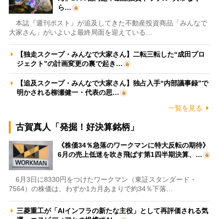
ら…
本誌『週刊ポスト』が追及してきた不動産投資商品「みんなで
大家さん」がいよいよ最終局面を迎えている…
【独走スクープ・みんなで大家さん】二転三転した“成田プロ
ジェクト”の計画変更の裏で起き…
【追及スクープ・みんなで大家さん】独占入手“内部議事録”で
明かされる柳瀬健一・代表の思…
一覧を見る
古賀真人「発掘！好決算銘柄」
《株価34％急落のワークマンに特大反転の期待》
6月の売上低迷を吹き飛ばす第1四半期決算、…
6月3日に8330円をつけたワークマン（東証スタンダード・
7564）の株価は、わずか1カ月あまりで約34％下落…
三菱重工が「AIインフラの新たな主役」として再評価される気