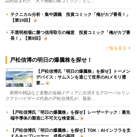
詰め込まれた「天下無敵の株コミック」とし…
テクニカル分析・集中講義 投資コミック「俺がカブ番長！」
【第10回】
不透明相場に勝つ信用取引の極意 投資コミック「俺がカブ番
長！」【第9回】
一覧を見る
戸松信博の明日の爆騰株を探せ！
【戸松信博氏「明日の爆騰株」を探せ】トーメン
デバイス：サムスンを通じて世界のAIメモリ需
要…
新聞や雑誌など多数の金融メディアに出演するグローバルリン
クアドバイザーズ代表の戸松信博氏が、最新…
【戸松信博氏「明日の爆騰株」を探せ】レーザーテック：最先
端半導体の製造に不可欠な検査装…
【戸松信博氏「明日の爆騰株」を探せ】TDK：AIインフラを支
えるキープレーヤー 成長の再評…