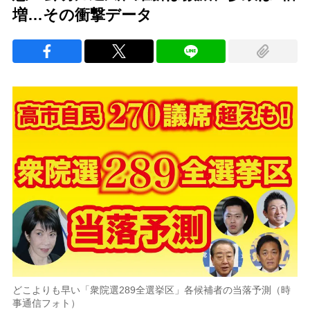
増…その衝撃データ
どこよりも早い「衆院選289全選挙区」各候補者の当落予測（時
事通信フォト）