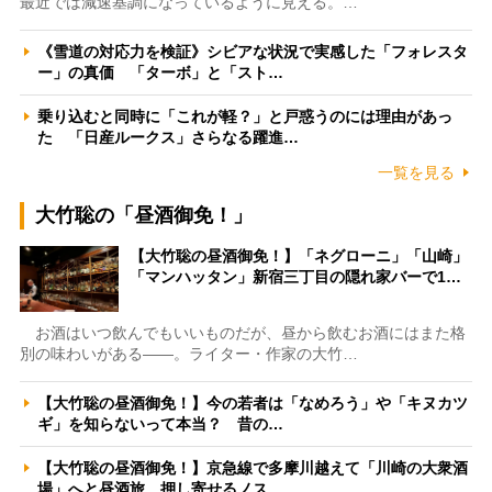
最近では減速基調になっているように見える。…
《雪道の対応力を検証》シビアな状況で実感した「フォレスタ
ー」の真価 「ターボ」と「スト…
乗り込むと同時に「これが軽？」と戸惑うのには理由があっ
た 「日産ルークス」さらなる躍進…
一覧を見る
大竹聡の「昼酒御免！」
【大竹聡の昼酒御免！】「ネグローニ」「山崎」
「マンハッタン」新宿三丁目の隠れ家バーで1…
お酒はいつ飲んでもいいものだが、昼から飲むお酒にはまた格
別の味わいがある――。ライター・作家の大竹…
【大竹聡の昼酒御免！】今の若者は「なめろう」や「キヌカツ
ギ」を知らないって本当？ 昔の…
【大竹聡の昼酒御免！】京急線で多摩川越えて「川崎の大衆酒
場」へと昼酒旅 押し寄せるノス…