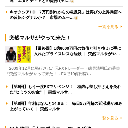
運 エヌビディアとの提携でAI…
キオクシアHD「7万円割れからの急反発」は再びの上昇局面へ
の反転シグナルか？ 市場のムー…
一覧を見る
突然マルサがやって来た！
【最終回】1億6000万円の負債と引き換えに手に
入れたプライスレスな経験 ｜ 突然マルサがや…
2009年12月に発行された元FXトレーダー・磯貝清明氏の著書
『突然マルサがやって来た！～FXで10億円稼い…
【第9回】もう一度FXでリベンジ！ 種銭は差し押さえを免れ
た”ヒミツのお金” ｜ 突然マルサ…
【第8回】年利はなんと14.6％！ 毎日5万円超の延滞税が積み
上がっていく ｜ 突然マルサ…
一覧を見る