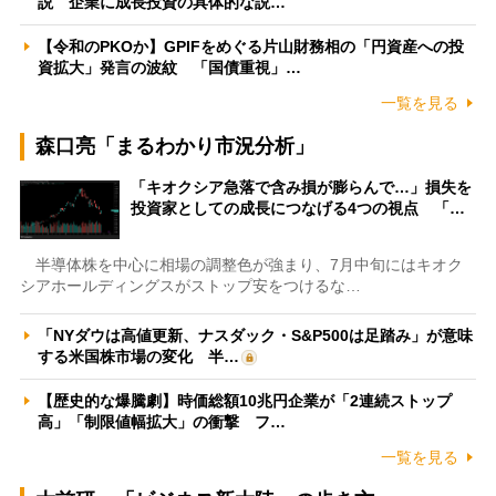
説 企業に成長投資の具体的な説…
【令和のPKOか】GPIFをめぐる片山財務相の「円資産への投
資拡大」発言の波紋 「国債重視」…
一覧を見る
森口亮「まるわかり市況分析」
「キオクシア急落で含み損が膨らんで…」損失を
投資家としての成長につなげる4つの視点 「…
半導体株を中心に相場の調整色が強まり、7月中旬にはキオク
シアホールディングスがストップ安をつけるな…
「NYダウは高値更新、ナスダック・S&P500は足踏み」が意味
する米国株市場の変化 半…
【歴史的な爆騰劇】時価総額10兆円企業が「2連続ストップ
高」「制限値幅拡大」の衝撃 フ…
一覧を見る