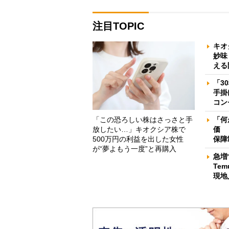
注目TOPIC
キオ
妙味
える
「3
手掛
コン
「この恐ろしい株はさっさと手
「何
放したい…」キオクシア株で
価 
500万円の利益を出した女性
保障
が“夢よもう一度”と再購入
急増
Te
現地