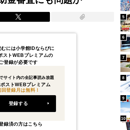
5
6
読むには小学館IDならびに
ポストWEBプレミアムの
7
ご登録が必要です
でサイト内の全記事読み放題
8
ポストWEBプレミアム
初回登録月は無料！
9
登録する
10
登録済の方はこちら