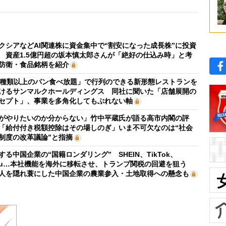
クシアなどAI関連株に資金集中で“割安になった成長株”に投資
 資産1.5億円超の坂本慎太郎さんが「絶好の仕込み時」と考
防衛・食品銘柄を紹介
0種類以上のパン食べ放題」で行列のできる新形態レストランを
けるサンマルクホールディングス 同社に聞いた「店舗展開の
セプト」、事業を多角化してもぶれない軸
がやりたいのか分からない」竹中平蔵氏が語る高市内閣の評
「給付付き税額控除はその場しのぎ」いま不可欠なのは“社会
制度の改革議論”と指摘
する中国企業の“国籍ロンダリング” SHEIN、TikTok、
mu…本社機能を海外に移転させ、トランプ関税の回避を狙う
人を隠れ蓑にした中国企業の農業参入・土地取得への懸念も