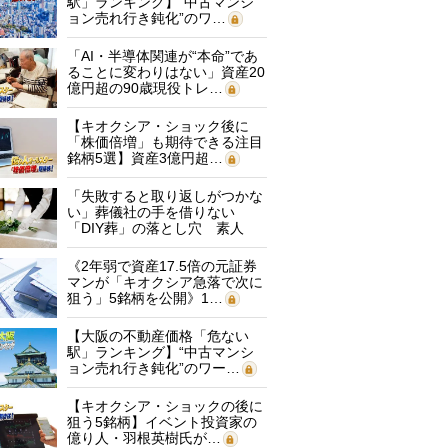
駅」ランキング】“中古マンシ
ョン売れ行き鈍化”のワ…
「AI・半導体関連が“本命”であ
ることに変わりはない」資産20
億円超の90歳現役トレ…
【キオクシア・ショック後に
「株価倍増」も期待できる注目
銘柄5選】資産3億円超…
「失敗すると取り返しがつかな
い」葬儀社の手を借りない
「DIY葬」の落とし穴 素人
に…
《2年弱で資産17.5倍の元証券
マンが「キオクシア急落で次に
狙う」5銘柄を公開》1…
【大阪の不動産価格「危ない
駅」ランキング】“中古マンシ
ョン売れ行き鈍化”のワー…
【キオクシア・ショックの後に
狙う5銘柄】イベント投資家の
億り人・羽根英樹氏が…