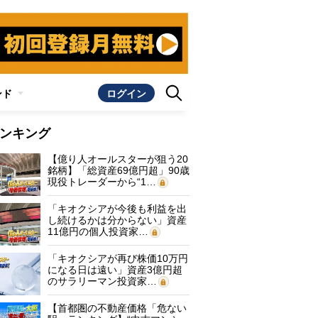
ンド
ログイン
ンキング
【億り人オールスターが狙う20
銘柄】「総資産69億円超」90歳
現役トレーダーから“1…
「キオクシアが今後も利益を出
し続けるかは分からない」資産
11億円の個人投資家…
「キオクシアが再び株価10万円
になる日は遠い」資産3億円超
のサラリーマン投資家…
【首都圏の不動産価格「危ない