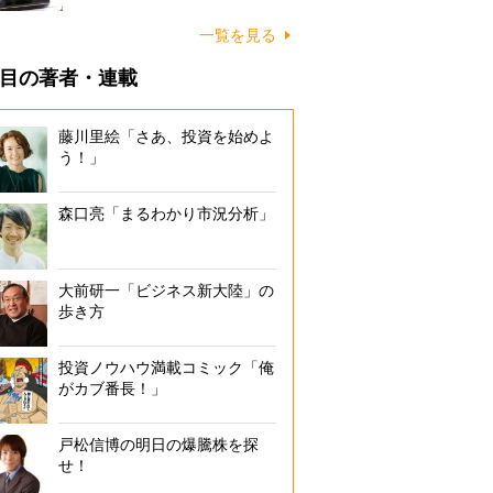
一覧を見る
目の著者・連載
藤川里絵「さあ、投資を始めよ
う！」
森口亮「まるわかり市況分析」
大前研一「ビジネス新大陸」の
歩き方
投資ノウハウ満載コミック「俺
がカブ番長！」
戸松信博の明日の爆騰株を探
せ！