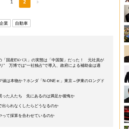
1
2
企業
自動車
の「国産EVバス」の実態は「中国製」だった！ 元社員が
リ” 万博では“一社独占”で導入、政府による補助金は適
グ値は本物か？ホンダ「N-ONE e:」東京→伊東のロングド
買った人たち 先にあるのは満足か後悔か
で出られなくしたらどうなるのか
やって採算を合わせているのか