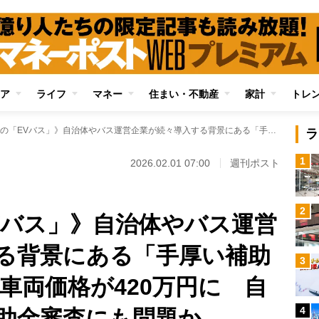
ア
ライフ
マネー
住まい・不動産
家計
トレ
《故障続発の「EVバス」》自治体やバス運営企業が続々導入する背景にある「手厚い補助金」で3300万円の車両価格が420万円に 自己申告に基づく補助金審査にも問題か
ラ
1
2026.02.01 07:00
週刊ポスト
2
Vバス」》自治体やバス運営
る背景にある「手厚い補助
3
の車両価格が420万円に 自
4
助金審査にも問題か