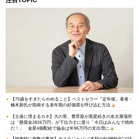
注目TOPIC
【75歳をすぎたらやめること】ベストセラー『定年後』著者・
楠木新氏が指南する老年期の好循環を呼び込む方法
【土俵に埋まるカネ】大の里、豊昇龍が黒星続きの名古屋場所
は「懸賞金2826万円」が下位力士に渡り「今日はみんなで焼肉
だ！」 金星4個配給で協会は年96万円の支出増に
【納車時に複数の事故】テスラジャパン“多額のEV補助金”で注