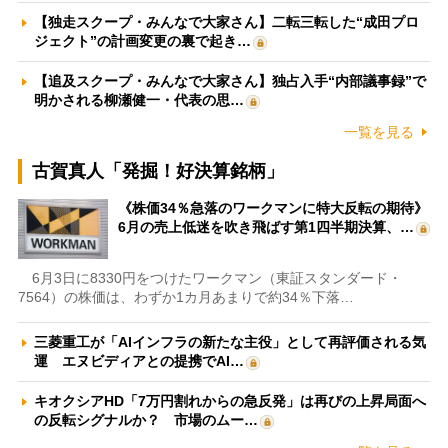
【独走スクープ・みんなで大家さん】二転三転した“成田プロ
ジェクト”の計画変更の裏で起き…
【追及スクープ・みんなで大家さん】独占入手“内部議事録”で
明かされる柳瀬健一・代表の思…
一覧を見る
古賀真人「発掘！好決算銘柄」
《株価34％急落のワークマンに特大反転の期待》
6月の売上低迷を吹き飛ばす第1四半期決算、…
6月3日に8330円をつけたワークマン（東証スタンダード・
7564）の株価は、わずか1カ月あまりで約34％下落…
三菱重工が「AIインフラの新たな主役」として再評価される気
運 エヌビディアとの提携でAI…
キオクシアHD「7万円割れからの急反発」は再びの上昇局面へ
の反転シグナルか？ 市場のムー…