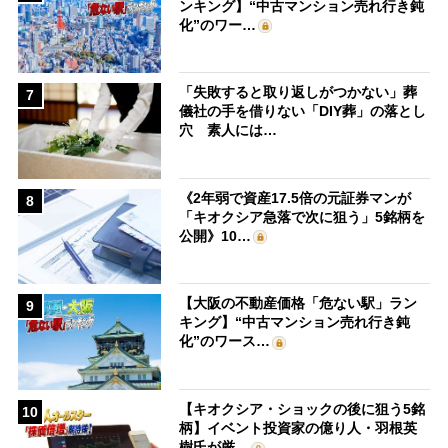
ンキング】“中古マンション売れ行き鈍
化”のワー…
「失敗すると取り返しがつかない」葬
7
儀社の手を借りない「DIY葬」の落とし
穴 素人には…
《2年弱で資産17.5倍の元証券マンが
8
「キオクシア急落で次に狙う」5銘柄を
公開》10…
【大阪の不動産価格「危ない駅」ラン
9
キング】“中古マンション売れ行き鈍
化”のワース…
【キオクシア・ショックの後に狙う5銘
10
柄】イベント投資家の億り人・羽根英
樹氏が厳…