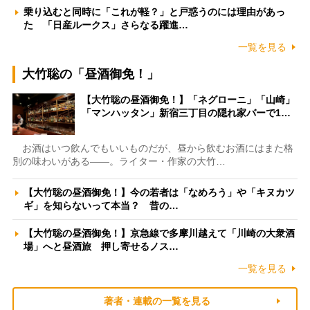
乗り込むと同時に「これが軽？」と戸惑うのには理由があっ
た 「日産ルークス」さらなる躍進…
一覧を見る
大竹聡の「昼酒御免！」
【大竹聡の昼酒御免！】「ネグローニ」「山崎」
「マンハッタン」新宿三丁目の隠れ家バーで1…
お酒はいつ飲んでもいいものだが、昼から飲むお酒にはまた格
別の味わいがある――。ライター・作家の大竹…
【大竹聡の昼酒御免！】今の若者は「なめろう」や「キヌカツ
ギ」を知らないって本当？ 昔の…
【大竹聡の昼酒御免！】京急線で多摩川越えて「川崎の大衆酒
場」へと昼酒旅 押し寄せるノス…
一覧を見る
著者・連載の一覧を見る