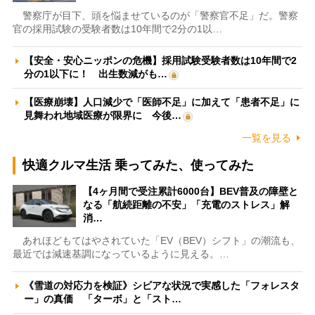
警察庁が目下、頭を悩ませているのが「警察官不足」だ。警察
官の採用試験の受験者数は10年間で2分の1以…
【安全・安心ニッポンの危機】採用試験受験者数は10年間で2
分の1以下に！ 出生数減がも…
【医療崩壊】人口減少で「医師不足」に加えて「患者不足」に
見舞われ地域医療が限界に 今後…
一覧を見る
快適クルマ生活 乗ってみた、使ってみた
【4ヶ月間で受注累計6000台】BEV普及の障壁と
なる「航続距離の不安」「充電のストレス」解
消…
あれほどもてはやされていた「EV（BEV）シフト」の潮流も、
最近では減速基調になっているように見える。…
《雪道の対応力を検証》シビアな状況で実感した「フォレスタ
ー」の真価 「ターボ」と「スト…