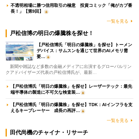
不透明相場に勝つ信用取引の極意 投資コミック「俺がカブ番
長！」【第9回】
一覧を見る
戸松信博の明日の爆騰株を探せ！
【戸松信博氏「明日の爆騰株」を探せ】トーメン
デバイス：サムスンを通じて世界のAIメモリ需
要…
新聞や雑誌など多数の金融メディアに出演するグローバルリン
クアドバイザーズ代表の戸松信博氏が、最新…
【戸松信博氏「明日の爆騰株」を探せ】レーザーテック：最先
端半導体の製造に不可欠な検査装…
【戸松信博氏「明日の爆騰株」を探せ】TDK：AIインフラを支
えるキープレーヤー 成長の再評…
一覧を見る
田代尚機のチャイナ・リサーチ