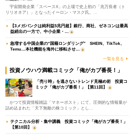
宇宙開発企業「スペースX」の上場で史上初の「兆万長者（ト
リリオネア）」となったイーロン・マスク氏。…
【3メガバンクは純利益5兆円超】銀行、商社、ゼネコンは最高
益続出の一方で、中小企業・…
急増する中国企業の“国籍ロンダリング” SHEIN、TikTok、
Temu…本社機能を海外に移転させ…
一覧を見る
投資ノウハウ満載コミック「俺がカブ番長！」
「売り時」を逃さないトレンド見極め術 投資コ
ミック「俺がカブ番長！」【第11回】
かつて投資情報雑誌「マネーポスト」にて、圧倒的な情報量が
詰め込まれた「天下無敵の株コミック」とし…
テクニカル分析・集中講義 投資コミック「俺がカブ番長！」
【第10回】