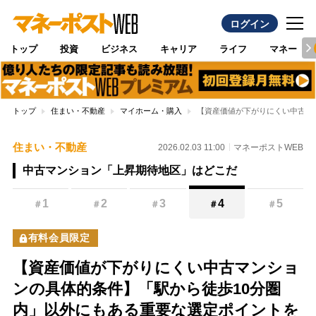
ログイン
トップ
投資
ビジネス
キャリア
ライフ
マネー
トップ
住まい・不動産
マイホーム・購入
【資産価値が下がりにくい中古マ
住まい・不動産
2026.02.03 11:00
マネーポストWEB
中古マンション「上昇期待地区」はどこだ
1
2
3
4
5
＃
＃
＃
＃
＃
有料会員限定
【資産価値が下がりにくい中古マンショ
ンの具体的条件】「駅から徒歩10分圏
内」以外にもある重要な選定ポイントを