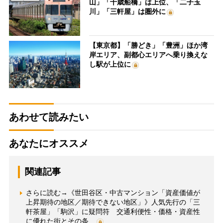
山」「千歳船橋」は上位、「二子玉
川」「三軒屋」は圏外に
【東京都】「勝どき」「豊洲」ほか湾
岸エリア、副都心エリアへ乗り換えな
し駅が上位に
あわせて読みたい
あなたにオススメ
関連記事
さらに読む→《世田谷区・中古マンション「資産価値が
上昇期待の地区／期待できない地区」》人気先行の「三
軒茶屋」「駒沢」に疑問符 交通利便性・価格・資産性
に優れた街とその条…