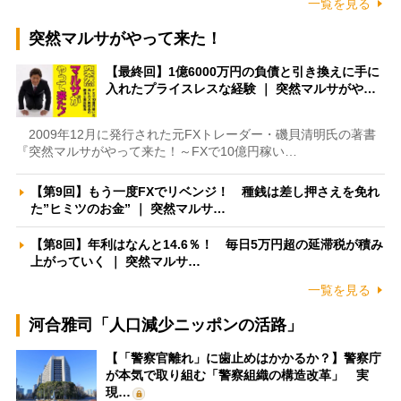
一覧を見る
突然マルサがやって来た！
【最終回】1億6000万円の負債と引き換えに手に
入れたプライスレスな経験 ｜ 突然マルサがや…
2009年12月に発行された元FXトレーダー・磯貝清明氏の著書
『突然マルサがやって来た！～FXで10億円稼い…
【第9回】もう一度FXでリベンジ！ 種銭は差し押さえを免れ
た”ヒミツのお金” ｜ 突然マルサ…
【第8回】年利はなんと14.6％！ 毎日5万円超の延滞税が積み
上がっていく ｜ 突然マルサ…
一覧を見る
河合雅司「人口減少ニッポンの活路」
【「警察官離れ」に歯止めはかかるか？】警察庁
が本気で取り組む「警察組織の構造改革」 実
現…