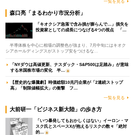
一覧を見る
森口亮「まるわかり市況分析」
「キオクシア急落で含み損が膨らんで…」損失を
投資家としての成長につなげる4つの視点 「…
半導体株を中心に相場の調整色が強まり、7月中旬にはキオク
シアホールディングスがストップ安をつけるな…
「NYダウは高値更新、ナスダック・S&P500は足踏み」が意味
する米国株市場の変化 半…
【歴史的な爆騰劇】時価総額10兆円企業が「2連続ストップ
高」「制限値幅拡大」の衝撃 フ…
一覧を見る
大前研一「ビジネス新大陸」の歩き方
「いつ暴発してもおかしくはない」イーロン・マ
スク氏とスペースXが抱えるリスクの数々「絶対
的…