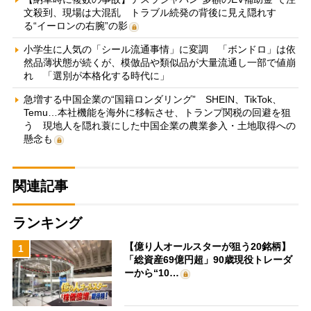
文殺到、現場は大混乱 トラブル続発の背後に見え隠れす
る“イーロンの右腕”の影
小学生に人気の「シール流通事情」に変調 「ボンドロ」は依
然品薄状態が続くが、模倣品や類似品が大量流通し一部で値崩
れ 「選別が本格化する時代に」
急増する中国企業の“国籍ロンダリング” SHEIN、TikTok、
Temu…本社機能を海外に移転させ、トランプ関税の回避を狙
う 現地人を隠れ蓑にした中国企業の農業参入・土地取得への
懸念も
関連記事
ランキング
【億り人オールスターが狙う20銘柄】
1
「総資産69億円超」90歳現役トレーダ
ーから“10…