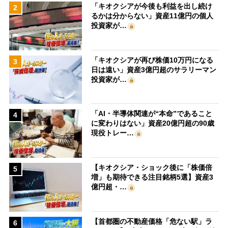
「キオクシアが今後も利益を出し続け
2
るかは分からない」資産11億円の個人
投資家が…
「キオクシアが再び株価10万円になる
3
日は遠い」資産3億円超のサラリーマン
投資家が…
「AI・半導体関連が“本命”であること
4
に変わりはない」資産20億円超の90歳
現役トレー…
【キオクシア・ショック後に「株価倍
5
増」も期待できる注目銘柄5選】資産3
億円超・…
【首都圏の不動産価格「危ない駅」ラ
6