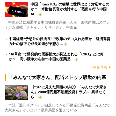
中国「Kimi K3」の衝撃に世界はどう対応するの
か？ 米財務長官が検討する「蒸留を行う中国
AI…
中国経済に精通する中国株投資の第一人者・田代尚機氏のプレ
ミアム連載「チャイナ・リサーチ」。中国企…
中国経済“予想外の低成長”で政策のテコ入れ必至か 経済運営
方針の修正で成長加速が予想さ…
“AI革命”で爆発的な需要拡大が見込まれる「CXO」とは何
か？ 高い競争力を持つ中国の医薬品…
一覧を見る
「みんなで大家さん」配当ストップ騒動の内幕
《ついに見えた問題の核心》「みんなで大家さ
ん」2000億円超不動産投資トラブル“異常なく
ら…
本誌『週刊ポスト』が追及してきた不動産投資商品「みんなで
大家さん」がいよいよ最終局面を迎えている…