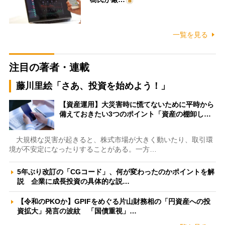
一覧を見る
注目の著者・連載
藤川里絵「さあ、投資を始めよう！」
【資産運用】大災害時に慌てないために平時から
備えておきたい3つのポイント「資産の棚卸し…
大規模な災害が起きると、株式市場が大きく動いたり、取引環
境が不安定になったりすることがある。一方…
5年ぶり改訂の「CGコード」、何が変わったのかポイントを解
説 企業に成長投資の具体的な説…
【令和のPKOか】GPIFをめぐる片山財務相の「円資産への投
資拡大」発言の波紋 「国債重視」…