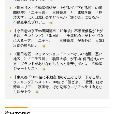
《世田谷区・不動産価格が「上がる街／下がる街」の街
間格差》「二子玉川」「三軒茶屋」と「成城学園」「駒
澤大学」は人口減社会でどちらが「輝く街」になるか
不動産事業プロデュ…
【小田急vs京王vs田園都市「10年後に不動産価格が上が
る駅」ランキング】「浜田山」「千歳船橋」がトップ10
に入る一方、「二子玉川」「三軒茶屋」が圏外に 人気3
沿線の勝ち組と…
《世田谷区・中古マンション「コスパがいい地区／悪い
地区」》「二子玉川」「駒澤大学」が平均1億円超えの一
方、ブランドがありながらもっと割安な街とは 不動産
ジャーナリスト…
【東京都「10年後に不動産価格が上がる駅・下がる駅」
ランキング】ベスト1～100位は「勝どき」「豊洲」ほか
湾岸エリア、「護国寺」ほか副都心エリアへ乗り換えな
し駅が上位…