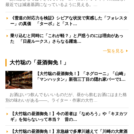
最近では減速基調になっているように見える。…
《雪道の対応力を検証》シビアな状況で実感した「フォレスタ
ー」の真価 「ターボ」と「スト…
乗り込むと同時に「これが軽？」と戸惑うのには理由があっ
た 「日産ルークス」さらなる躍進…
一覧を見る
大竹聡の「昼酒御免！」
【大竹聡の昼酒御免！】「ネグローニ」「山崎」
「マンハッタン」新宿三丁目の隠れ家バーで1…
お酒はいつ飲んでもいいものだが、昼から飲むお酒にはまた格
別の味わいがある――。ライター・作家の大竹…
【大竹聡の昼酒御免！】今の若者は「なめろう」や「キヌカツ
ギ」を知らないって本当？ 昔の…
【大竹聡の昼酒御免！】京急線で多摩川越えて「川崎の大衆酒