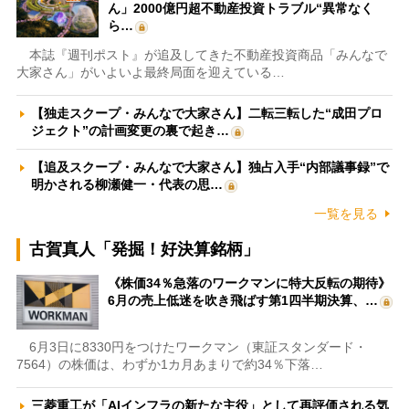
ん」2000億円超不動産投資トラブル“異常なく
ら…
本誌『週刊ポスト』が追及してきた不動産投資商品「みんなで
大家さん」がいよいよ最終局面を迎えている…
【独走スクープ・みんなで大家さん】二転三転した“成田プロ
ジェクト”の計画変更の裏で起き…
【追及スクープ・みんなで大家さん】独占入手“内部議事録”で
明かされる柳瀬健一・代表の思…
一覧を見る
古賀真人「発掘！好決算銘柄」
《株価34％急落のワークマンに特大反転の期待》
6月の売上低迷を吹き飛ばす第1四半期決算、…
6月3日に8330円をつけたワークマン（東証スタンダード・
7564）の株価は、わずか1カ月あまりで約34％下落…
三菱重工が「AIインフラの新たな主役」として再評価される気