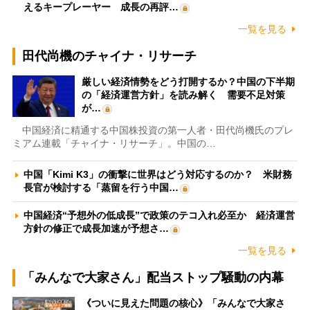
えるキープレーヤー 成長の再評…
一覧を見る
田代尚機のチャイナ・リサーチ
厳しい経済情勢をどう打開するか？中国の下半期
の「経済運営方針」を読み解く 需要不足対策
が…
中国経済に精通する中国株投資の第一人者・田代尚機氏のプレ
ミアム連載「チャイナ・リサーチ」。中国の…
中国「Kimi K3」の衝撃に世界はどう対応するのか？ 米財務
長官が検討する「蒸留を行う中国…
中国経済“予想外の低成長”で政策のテコ入れ必至か 経済運営
方針の修正で成長加速が予想さ…
一覧を見る
「みんなで大家さん」配当ストップ騒動の内幕
《ついに見えた問題の核心》「みんなで大家さ