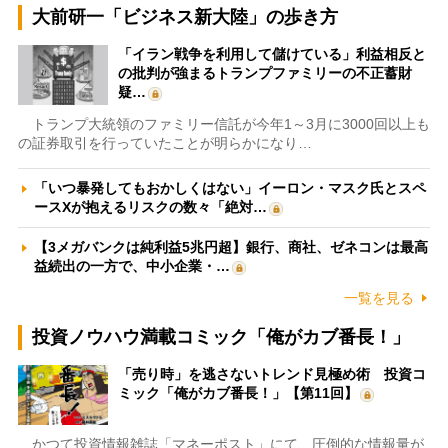
大前研一「ビジネス新大陸」の歩き方
「イラン戦争を利用して儲けている」利益相反と
の批判が強まるトランプファミリーの不正蓄財
疑…
トランプ大統領のファミリー信託が今年1～3月に3000回以上も
の証券取引を行っていたことが明らかになり…
「いつ暴発してもおかしくはない」イーロン・マスク氏とスペ
ースXが抱えるリスクの数々「絶対…
【3メガバンクは純利益5兆円超】銀行、商社、ゼネコンは最高
益続出の一方で、中小企業・…
一覧を見る
投資ノウハウ満載コミック「俺がカブ番長！」
「売り時」を逃さないトレンド見極め術 投資コ
ミック「俺がカブ番長！」【第11回】
かつて投資情報雑誌「マネーポスト」にて、圧倒的な情報量が