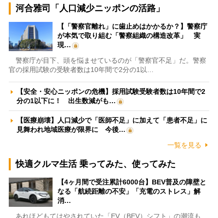
河合雅司「人口減少ニッポンの活路」
【「警察官離れ」に歯止めはかかるか？】警察庁
が本気で取り組む「警察組織の構造改革」 実
現…
警察庁が目下、頭を悩ませているのが「警察官不足」だ。警察
官の採用試験の受験者数は10年間で2分の1以…
【安全・安心ニッポンの危機】採用試験受験者数は10年間で2
分の1以下に！ 出生数減がも…
【医療崩壊】人口減少で「医師不足」に加えて「患者不足」に
見舞われ地域医療が限界に 今後…
一覧を見る
快適クルマ生活 乗ってみた、使ってみた
【4ヶ月間で受注累計6000台】BEV普及の障壁と
なる「航続距離の不安」「充電のストレス」解
消…
あれほどもてはやされていた「EV（BEV）シフト」の潮流も、