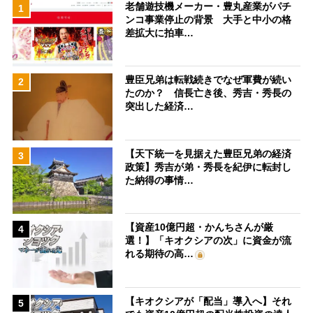
老舗遊技機メーカー・豊丸産業がパチ
1
ンコ事業停止の背景 大手と中小の格
差拡大に拍車…
豊臣兄弟は転戦続きでなぜ軍費が続い
2
たのか？ 信長亡き後、秀吉・秀長の
突出した経済…
【天下統一を見据えた豊臣兄弟の経済
3
政策】秀吉が弟・秀長を紀伊に転封し
た納得の事情…
【資産10億円超・かんちさんが厳
4
選！】「キオクシアの次」に資金が流
れる期待の高…
【キオクシアが「配当」導入へ】それ
5