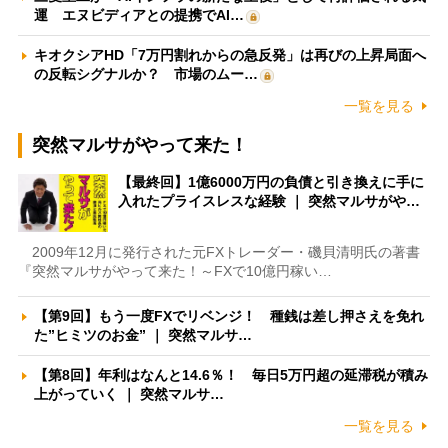
運 エヌビディアとの提携でAI…
キオクシアHD「7万円割れからの急反発」は再びの上昇局面へ
の反転シグナルか？ 市場のムー…
一覧を見る
突然マルサがやって来た！
【最終回】1億6000万円の負債と引き換えに手に
入れたプライスレスな経験 ｜ 突然マルサがや…
2009年12月に発行された元FXトレーダー・磯貝清明氏の著書
『突然マルサがやって来た！～FXで10億円稼い…
【第9回】もう一度FXでリベンジ！ 種銭は差し押さえを免れ
た”ヒミツのお金” ｜ 突然マルサ…
【第8回】年利はなんと14.6％！ 毎日5万円超の延滞税が積み
上がっていく ｜ 突然マルサ…
一覧を見る