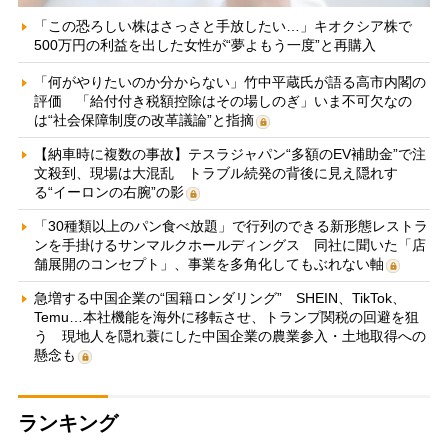
「この恐ろしい株はさっさと手放したい…」キオクシア株で
500万円の利益を出した女性が“夢よもう一度”と再購入
「何がやりたいのか分からない」竹中平蔵氏が語る高市内閣の
評価 「給付付き税額控除はその場しのぎ」いま不可欠なの
は“社会保障制度の改革議論”と指摘
【納車時に複数の事故】テスラジャパン“多額のEV補助金”で注
文殺到、現場は大混乱 トラブル続発の背後に見え隠れす
る“イーロンの右腕”の影
「30種類以上のパン食べ放題」で行列のできる新形態レストラ
ンを手掛けるサンマルクホールディングス 同社に聞いた「店
舗展開のコンセプト」、事業を多角化してもぶれない軸
急増する中国企業の“国籍ロンダリング” SHEIN、TikTok、
Temu…本社機能を海外に移転させ、トランプ関税の回避を狙
う 現地人を隠れ蓑にした中国企業の農業参入・土地取得への
懸念も
ランキング