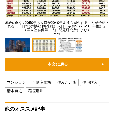
赤色の9区は2050年の人口が2040年よりも減少することが予想さ
があ
れる（「日本の地域別将来推計人口 令和5（2023）年推計」
（国立社会保障・人口問題研究所）より）
2
/
3
本文に戻る
マンション
不動産価格
住みたい街
住宅購入
清水典之
稲垣慶州
他のオススメ記事