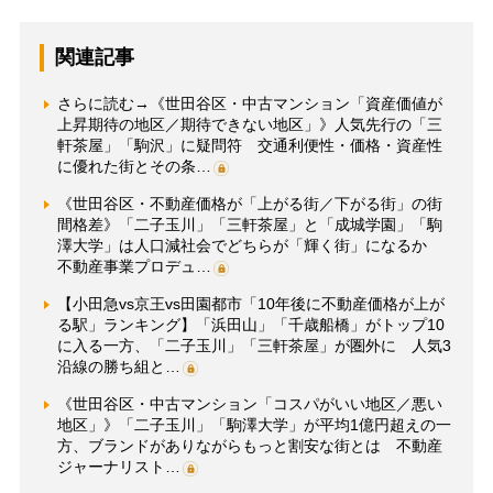
関連記事
さらに読む→《世田谷区・中古マンション「資産価値が
上昇期待の地区／期待できない地区」》人気先行の「三
軒茶屋」「駒沢」に疑問符 交通利便性・価格・資産性
に優れた街とその条…
《世田谷区・不動産価格が「上がる街／下がる街」の街
間格差》「二子玉川」「三軒茶屋」と「成城学園」「駒
澤大学」は人口減社会でどちらが「輝く街」になるか
不動産事業プロデュ…
【小田急vs京王vs田園都市「10年後に不動産価格が上が
る駅」ランキング】「浜田山」「千歳船橋」がトップ10
に入る一方、「二子玉川」「三軒茶屋」が圏外に 人気3
沿線の勝ち組と…
《世田谷区・中古マンション「コスパがいい地区／悪い
地区」》「二子玉川」「駒澤大学」が平均1億円超えの一
方、ブランドがありながらもっと割安な街とは 不動産
ジャーナリスト…