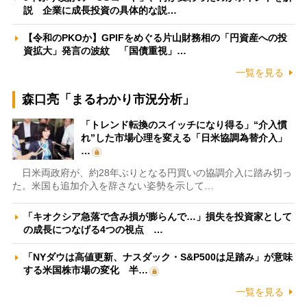
説 企業に成長投資の具体的な説…
【令和のPKOか】GPIFをめぐる片山財務相の「円資産への投
資拡大」発言の波紋 「国債重視」…
一覧を見る
森口亮「まるわかり市況分析」
「トレンド転換のスイッチになり得る」“介入慣
れ”した市場心理を変える「日米協調為替介入」
…
日米両政府が、約28年ぶりとなる円買いの協調介入に踏み切っ
た。米国も追加介入を辞さない姿勢を示して…
「キオクシア急落で含み損が膨らんで…」損失を投資家として
の成長につなげる4つの視点 …
「NYダウは高値更新、ナスダック・S&P500は足踏み」が意味
する米国株市場の変化 半…
一覧を見る