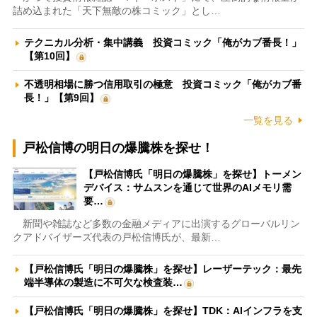
詰め込まれた「天下無敵の株コミック」とし…
テクニカル分析・集中講義 投資コミック「俺がカブ番長！」
【第10回】
不透明相場に勝つ信用取引の極意 投資コミック「俺がカブ番
長！」【第9回】
一覧を見る
戸松信博の明日の爆騰株を探せ！
【戸松信博氏「明日の爆騰株」を探せ】トーメン
デバイス：サムスンを通じて世界のAIメモリ需
要…
新聞や雑誌など多数の金融メディアに出演するグローバルリン
クアドバイザーズ代表の戸松信博氏が、最新…
【戸松信博氏「明日の爆騰株」を探せ】レーザーテック：最先
端半導体の製造に不可欠な検査装…
【戸松信博氏「明日の爆騰株」を探せ】TDK：AIインフラを支