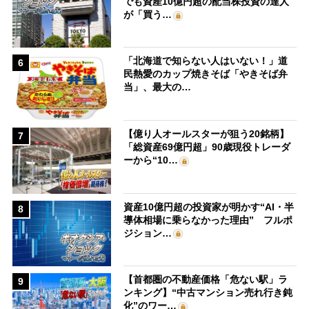
でも資産10億円超の配当株投資の達人
が「買う…
「北海道で知らない人はいない！」道
6
民熱愛のカップ焼きそば「やきそば弁
当」、最大の…
【億り人オールスターが狙う20銘柄】
7
「総資産69億円超」90歳現役トレーダ
ーから“10…
資産10億円超の投資家が明かす“AI・半
8
導体相場に乗らなかった理由” フルポ
ジション…
【首都圏の不動産価格「危ない駅」ラ
9
ンキング】“中古マンション売れ行き鈍
化”のワー…