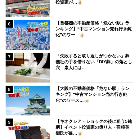
投資家が…
【首都圏の不動産価格「危ない駅」ラ
6
ンキング】“中古マンション売れ行き鈍
化”のワー…
「失敗すると取り返しがつかない」葬
7
儀社の手を借りない「DIY葬」の落とし
穴 素人には…
【大阪の不動産価格「危ない駅」ラン
8
キング】“中古マンション売れ行き鈍
化”のワース…
【キオクシア・ショックの後に狙う5銘
9
柄】イベント投資家の億り人・羽根英
樹氏が厳…