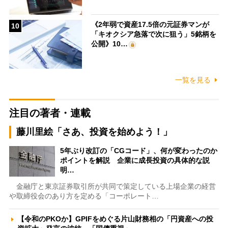
《2年弱で資産17.5倍の元証券マンが
10
「キオクシア急落で次に狙う」5銘柄を
公開》10…
一覧を見る
注目の著者・連載
藤川里絵「さあ、投資を始めよう！」
5年ぶり改訂の「CGコード」、何が変わったのか
ポイントを解説 企業に成長投資の具体的な説
明…
金融庁と東京証券取引所が共同で策定している上場企業の経営
や取締役会のあり方を定める「コーポレート…
【令和のPKOか】GPIFをめぐる片山財務相の「円資産への投