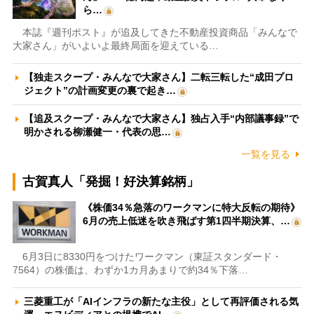
ら…
本誌『週刊ポスト』が追及してきた不動産投資商品「みんなで
大家さん」がいよいよ最終局面を迎えている…
【独走スクープ・みんなで大家さん】二転三転した“成田プロ
ジェクト”の計画変更の裏で起き…
【追及スクープ・みんなで大家さん】独占入手“内部議事録”で
明かされる柳瀬健一・代表の思…
一覧を見る
古賀真人「発掘！好決算銘柄」
《株価34％急落のワークマンに特大反転の期待》
6月の売上低迷を吹き飛ばす第1四半期決算、…
6月3日に8330円をつけたワークマン（東証スタンダード・
7564）の株価は、わずか1カ月あまりで約34％下落…
三菱重工が「AIインフラの新たな主役」として再評価される気