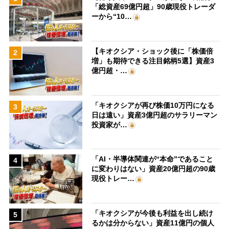
「総資産69億円超」90歳現役トレーダ
ーから“10…
【キオクシア・ショック後に「株価倍
2
増」も期待できる注目銘柄5選】資産3
億円超・…
「キオクシアが再び株価10万円になる
3
日は遠い」資産3億円超のサラリーマン
投資家が…
「AI・半導体関連が“本命”であること
4
に変わりはない」資産20億円超の90歳
現役トレー…
「キオクシアが今後も利益を出し続け
5
るかは分からない」資産11億円の個人