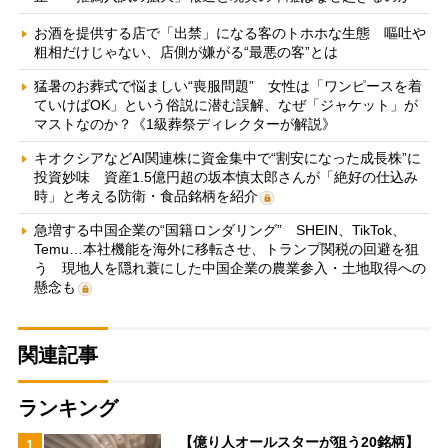
お酒を提供する店で「出禁」になる客のトホホな生態 嘔吐や
粗相だけじゃない、店側が嫌がる“最悪の客”とは
猛暑のお葬式で悩ましい“喪服問題” 女性は「ワンピースを着
ていけばOK」という俗説に潜む誤解、なぜ「ジャケット」が
マストなのか？《1級葬祭ディレクターが解説》
キオクシアなどAI関連株に資金集中で“割安になった成長株”に
投資妙味 資産1.5億円超の坂本慎太郎さんが「絶好の仕込み
時」と考える防衛・食品銘柄を紹介
急増する中国企業の“国籍ロンダリング” SHEIN、TikTok、
Temu…本社機能を海外に移転させ、トランプ関税の回避を狙
う 現地人を隠れ蓑にした中国企業の農業参入・土地取得への
懸念も
関連記事
ランキング
【億り人オールスターが狙う20銘柄】
1