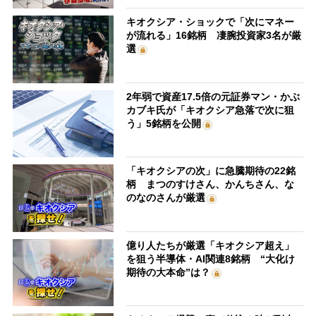
キオクシア・ショックで「次にマネー
が流れる」16銘柄 凄腕投資家3名が厳
選
2年弱で資産17.5倍の元証券マン・かぶ
カブキ氏が「キオクシア急落で次に狙
う」5銘柄を公開
「キオクシアの次」に急騰期待の22銘
柄 まつのすけさん、かんちさん、な
のなのさんが厳選
億り人たちが厳選「キオクシア超え」
を狙う半導体・AI関連8銘柄 “大化け
期待の大本命”は？