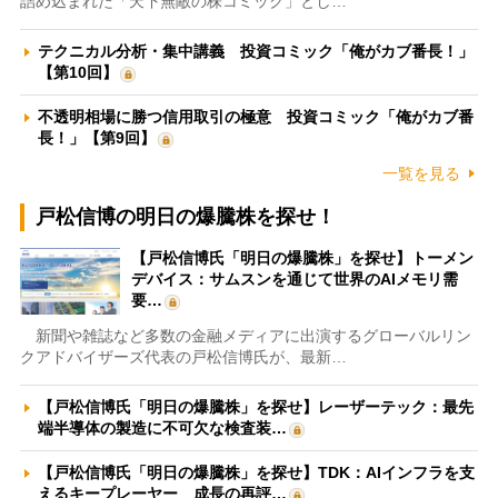
詰め込まれた「天下無敵の株コミック」とし…
テクニカル分析・集中講義 投資コミック「俺がカブ番長！」
【第10回】
不透明相場に勝つ信用取引の極意 投資コミック「俺がカブ番
長！」【第9回】
一覧を見る
戸松信博の明日の爆騰株を探せ！
【戸松信博氏「明日の爆騰株」を探せ】トーメン
デバイス：サムスンを通じて世界のAIメモリ需
要…
新聞や雑誌など多数の金融メディアに出演するグローバルリン
クアドバイザーズ代表の戸松信博氏が、最新…
【戸松信博氏「明日の爆騰株」を探せ】レーザーテック：最先
端半導体の製造に不可欠な検査装…
【戸松信博氏「明日の爆騰株」を探せ】TDK：AIインフラを支
えるキープレーヤー 成長の再評…