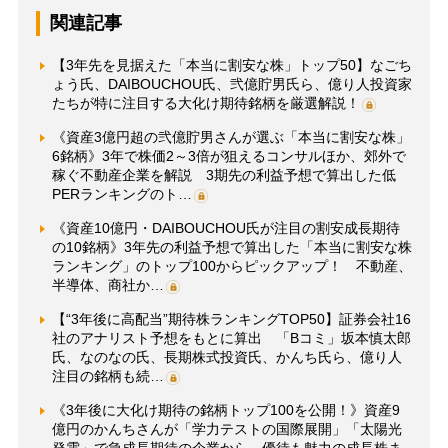
関連記事
【3年先を見据えた「本当に割安な株」トップ50】なごち
ょう氏、DAIBOUCHOU氏、弐億貯男氏ら、億り人投資家
たちが特に注目する大化け期待銘柄を厳選解説！
《資産3億円超の弐億貯男さんが選ぶ「本当に割安な株」
6銘柄》3年で株価2～3倍が狙えるコンサルほか、郊外で
稼ぐ不動産企業を解説 3期先の利益予想で算出した低
PERランキングのト…
《資産10億円・DAIBOUCHOU氏が注目の割安成長期待
の10銘柄》3年先の利益予想で算出した「本当に割安な株
ランキング」のトップ100からピックアップ！ 不動産、
半導体、商社か…
【“3年後に高配当”期待株ランキングTOP50】証券会社16
社のアナリスト予想をもとに算出 「Bコミ」坂本慎太郎
氏、なのなの氏、長期株式投資氏、かんち氏ら、億り人
注目の銘柄も続…
《3年後に大化け期待の銘柄トップ100を公開！》資産9
億円のかんちさんが「学力テストの国際展開」「太陽光