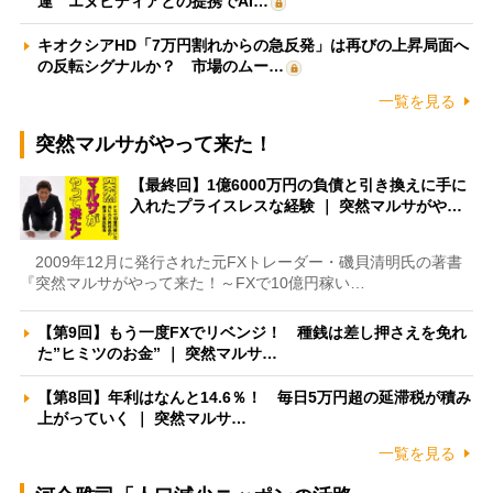
運 エヌビディアとの提携でAI…
キオクシアHD「7万円割れからの急反発」は再びの上昇局面へ
の反転シグナルか？ 市場のムー…
一覧を見る
突然マルサがやって来た！
【最終回】1億6000万円の負債と引き換えに手に
入れたプライスレスな経験 ｜ 突然マルサがや…
2009年12月に発行された元FXトレーダー・磯貝清明氏の著書
『突然マルサがやって来た！～FXで10億円稼い…
【第9回】もう一度FXでリベンジ！ 種銭は差し押さえを免れ
た”ヒミツのお金” ｜ 突然マルサ…
【第8回】年利はなんと14.6％！ 毎日5万円超の延滞税が積み
上がっていく ｜ 突然マルサ…
一覧を見る