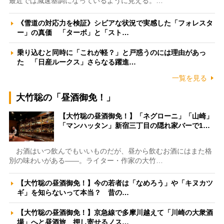
最近では減速基調になっているように見える。…
《雪道の対応力を検証》シビアな状況で実感した「フォレスタ
ー」の真価 「ターボ」と「スト…
乗り込むと同時に「これが軽？」と戸惑うのには理由があっ
た 「日産ルークス」さらなる躍進…
一覧を見る
大竹聡の「昼酒御免！」
【大竹聡の昼酒御免！】「ネグローニ」「山崎」
「マンハッタン」新宿三丁目の隠れ家バーで1…
お酒はいつ飲んでもいいものだが、昼から飲むお酒にはまた格
別の味わいがある――。ライター・作家の大竹…
【大竹聡の昼酒御免！】今の若者は「なめろう」や「キヌカツ
ギ」を知らないって本当？ 昔の…
【大竹聡の昼酒御免！】京急線で多摩川越えて「川崎の大衆酒
場」へと昼酒旅 押し寄せるノス…