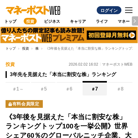
ログイン
トップ
投資
ビジネス
キャリア
ライフ
マネー
トップ
投資
株
《3年後を見据えた「本当に割安な株」ランキングトップ10
投資
2026.02.02 16:02
マネーポストWEB
3年先を見据えた「本当に割安な株」ランキング
1
5
6
7
8
＃
～
＃
＃
＃
＃
有料会員限定
《3年後を見据えた「本当に割安な株」
ランキングトップ100を一挙公開》世界
シェア60％のグローバルニッチ企業、大