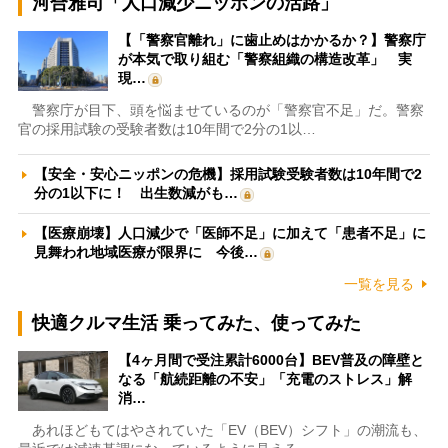
河合雅司「人口減少ニッポンの活路」
【「警察官離れ」に歯止めはかかるか？】警察庁
が本気で取り組む「警察組織の構造改革」 実
現…
警察庁が目下、頭を悩ませているのが「警察官不足」だ。警察
官の採用試験の受験者数は10年間で2分の1以…
【安全・安心ニッポンの危機】採用試験受験者数は10年間で2
分の1以下に！ 出生数減がも…
【医療崩壊】人口減少で「医師不足」に加えて「患者不足」に
見舞われ地域医療が限界に 今後…
一覧を見る
快適クルマ生活 乗ってみた、使ってみた
【4ヶ月間で受注累計6000台】BEV普及の障壁と
なる「航続距離の不安」「充電のストレス」解
消…
あれほどもてはやされていた「EV（BEV）シフト」の潮流も、