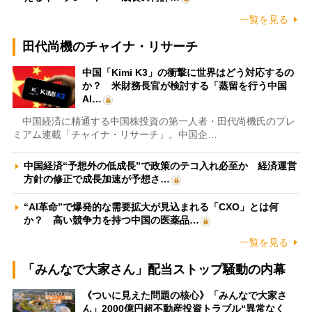
一覧を見る
田代尚機のチャイナ・リサーチ
中国「Kimi K3」の衝撃に世界はどう対応するの
か？ 米財務長官が検討する「蒸留を行う中国
AI…
中国経済に精通する中国株投資の第一人者・田代尚機氏のプレ
ミアム連載「チャイナ・リサーチ」。中国企…
中国経済“予想外の低成長”で政策のテコ入れ必至か 経済運営
方針の修正で成長加速が予想さ…
“AI革命”で爆発的な需要拡大が見込まれる「CXO」とは何
か？ 高い競争力を持つ中国の医薬品…
一覧を見る
「みんなで大家さん」配当ストップ騒動の内幕
《ついに見えた問題の核心》「みんなで大家さ
ん」2000億円超不動産投資トラブル“異常なく