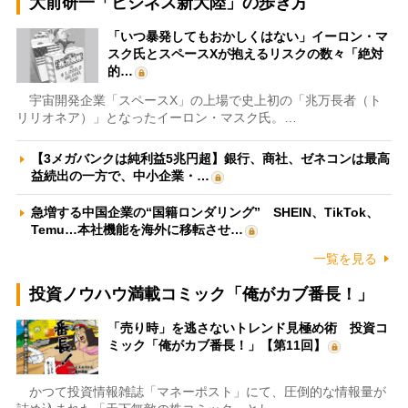
大前研一「ビジネス新大陸」の歩き方
「いつ暴発してもおかしくはない」イーロン・マ
スク氏とスペースXが抱えるリスクの数々「絶対
的…
宇宙開発企業「スペースX」の上場で史上初の「兆万長者（ト
リリオネア）」となったイーロン・マスク氏。…
【3メガバンクは純利益5兆円超】銀行、商社、ゼネコンは最高
益続出の一方で、中小企業・…
急増する中国企業の“国籍ロンダリング” SHEIN、TikTok、
Temu…本社機能を海外に移転させ…
一覧を見る
投資ノウハウ満載コミック「俺がカブ番長！」
「売り時」を逃さないトレンド見極め術 投資コ
ミック「俺がカブ番長！」【第11回】
かつて投資情報雑誌「マネーポスト」にて、圧倒的な情報量が