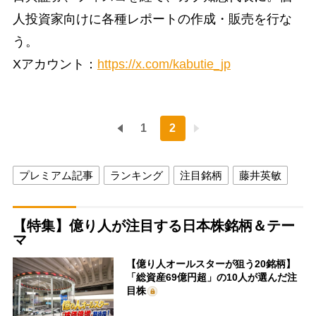
人投資家向けに各種レポートの作成・販売を行な
う。
Xアカウント：
https://x.com/kabutie_jp
1
2
プレミアム記事
ランキング
注目銘柄
藤井英敏
【特集】億り人が注目する日本株銘柄＆テー
マ
【億り人オールスターが狙う20銘柄】
「総資産69億円超」の10人が選んだ注
目株