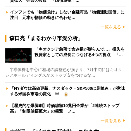
資拡大」発言の波紋 「国債重視」…
インフレでも「物価負け」しない金融商品「物価連動国債」に
注目 元本が物価の動きに合わせ…
一覧を見る
森口亮「まるわかり市況分析」
「キオクシア急落で含み損が膨らんで…」損失を
投資家としての成長につなげる4つの視点 「…
半導体株を中心に相場の調整色が強まり、7月中旬にはキオク
シアホールディングスがストップ安をつけるな…
「NYダウは高値更新、ナスダック・S&P500は足踏み」が意味
する米国株市場の変化 半…
【歴史的な爆騰劇】時価総額10兆円企業が「2連続ストップ
高」「制限値幅拡大」の衝撃 フ…
一覧を見る