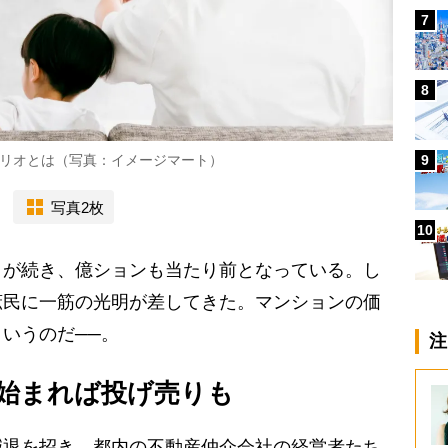
7
8
リオとは（写真：イメージマート）
9
写真2枚
10
が続き、億ションも当たり前となっている。し
庶民に一筋の光明が差してきた。マンションの価
いうのだ──。
注
始まれば投げ売りも
退を招き、都内の不動産仲介会社の経営者たち