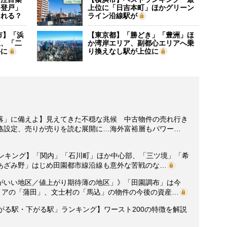
「登戸」
上位に「日吉本町」ほかグリーン
される？
ライン沿線駅が
市】「浜
【東京都】「勝どき」「豊洲」ほ
位、「二
か湾岸エリア、副都心エリアへ乗
外に
り換えなし駅が上位に
落」に備えよ】見えてきた不穏な兆候 中古物件の売れ行き
格設定、売りが売りを読む展開に…海外富裕層もパワー…
ランキング】「関内」「石川町」ほか中心部、「三ツ境」「希
あざみ野」はじめ田園都市線沿線も意外な苦戦のな…
がいい地区／値上がり期待薄の地区」》「田園調布」は今
リアの「蒲田」、文士村の「馬込」の物件の今後の資産…
がる駅・下がる駅」ランキング】ワースト200の特徴を解説