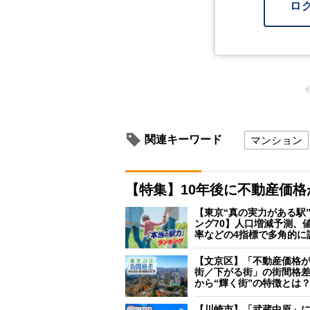
ロ
関連キーワード
マンション
【特集】10年後に不動産価
【東京“真の実力がある駅
ング70】人口増減予測、
率などの4指標で多角的に
【文京区】「不動産価格
街／下がる街」の街間格
から“輝く街”の特徴とは
【川崎市】「武蔵中原」