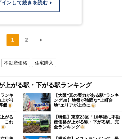
グインして続きを読む
1
2
不動産価格
住宅購入
格が上がる駅・下がる駅ランキング
”ランキ
【大阪“真の実力がある駅”ランキ
値上がり
ング30】地盤が強固な“上町台
評価
地”エリアが上位に
が上がる
【特集】東京23区「10年後に不動
差 これ
産価格が上がる駅・下がる駅」完
？
全ランキング
に注目集
【横浜市】ベストランキング 最