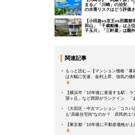
まる／「川崎」の治安、
の水害リスクはどう評価
【小田急vs京王vs田園都
田山」「千歳船橋」は上
子玉川」「三軒屋」は圏
関連記事
もっと読む→【マンション価格「暴
は大幅に失速、金利上昇、強気の価
【横浜市「10年後に衰退する駅」
望ヶ丘」など西部がランクイン 「
《大田区・中古マンション「コスパ
も“高級住宅街”なのか？ 庶民的エ
【東京都「10年後に不動産価格が上