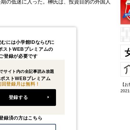
長期の低迷に入った。榊氏は、投資目的の外国人
読むには小学館IDならびに
ポストWEBプレミアムの
ご登録が必要です
でサイト内の全記事読み放題
ポストWEBプレミアム
初回登録月は無料！
【お
202
登録する
登録済の方はこちら