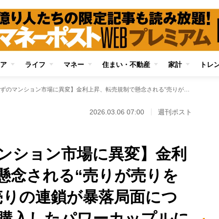
ア
ライフ
マネー
住まい・不動産
家計
トレ
【天井知らずのマンション市場に異変】金利上昇、転売規制で懸念される“売りが売りを呼ぶ展開” 狼狽売りの連鎖が暴落局面につながると、実需で購入したパワーカップルに悲劇
2026.03.06 07:00
週刊ポスト
ンション市場に異変】金利
懸念される“売りが売りを
売りの連鎖が暴落局面につ
購入したパワーカップルに