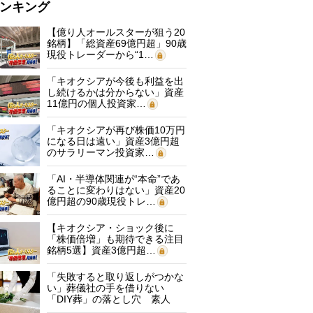
ンキング
【億り人オールスターが狙う20
銘柄】「総資産69億円超」90歳
現役トレーダーから“1…
「キオクシアが今後も利益を出
し続けるかは分からない」資産
11億円の個人投資家…
「キオクシアが再び株価10万円
になる日は遠い」資産3億円超
のサラリーマン投資家…
「AI・半導体関連が“本命”であ
ることに変わりはない」資産20
億円超の90歳現役トレ…
【キオクシア・ショック後に
「株価倍増」も期待できる注目
銘柄5選】資産3億円超…
「失敗すると取り返しがつかな
い」葬儀社の手を借りない
「DIY葬」の落とし穴 素人
に…