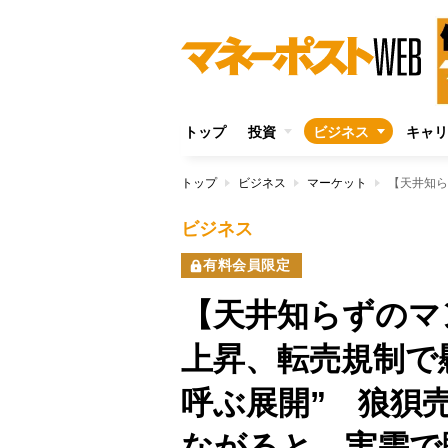
トップ
投資
ビジネス
キャリ
トップ
ビジネス
マーケット
ビジネス
有料会員限定
【天井知らずのマ
上昇、転売規制で
呼ぶ展開” 狼狽
ながると、実需で