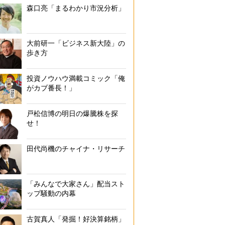
森口亮「まるわかり市況分析」
大前研一「ビジネス新大陸」の
歩き方
投資ノウハウ満載コミック「俺
がカブ番長！」
戸松信博の明日の爆騰株を探
せ！
田代尚機のチャイナ・リサーチ
「みんなで大家さん」配当スト
ップ騒動の内幕
古賀真人「発掘！好決算銘柄」