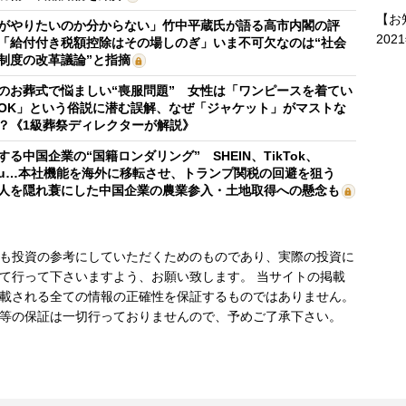
【お
がやりたいのか分からない」竹中平蔵氏が語る高市内閣の評
202
「給付付き税額控除はその場しのぎ」いま不可欠なのは“社会
制度の改革議論”と指摘
のお葬式で悩ましい“喪服問題” 女性は「ワンピースを着てい
OK」という俗説に潜む誤解、なぜ「ジャケット」がマストな
？《1級葬祭ディレクターが解説》
する中国企業の“国籍ロンダリング” SHEIN、TikTok、
mu…本社機能を海外に移転させ、トランプ関税の回避を狙う
人を隠れ蓑にした中国企業の農業参入・土地取得への懸念も
も投資の参考にしていただくためのものであり、実際の投資に
て行って下さいますよう、お願い致します。 当サイトの掲載
載される全ての情報の正確性を保証するものではありません。
等の保証は一切行っておりませんので、予めご了承下さい。