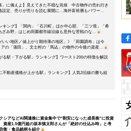
落」に備えよ】見えてきた不穏な兆候 中古物件の売れ行き
格設定、売りが売りを読む展開に…海外富裕層もパワー…
ランキング】「関内」「石川町」ほか中心部、「三ツ境」「希
あざみ野」はじめ田園都市線沿線も意外な苦戦のな…
がいい地区／値上がり期待薄の地区」》「田園調布」は今
リアの「蒲田」、文士村の「馬込」の物件の今後の資産…
がる駅・下がる駅」ランキング】ワースト200の特徴を解説
年後に不動産価格が上がる駅」ランキング】人気3沿線の勝ち組
クシアなどAI関連株に資金集中で“割安になった成長株”に投資
 資産1.5億円超の坂本慎太郎さんが「絶好の仕込み時」と考
防衛・食品銘柄を紹介