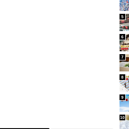
5
Loaded
:
100.00%
6
7
8
9
10