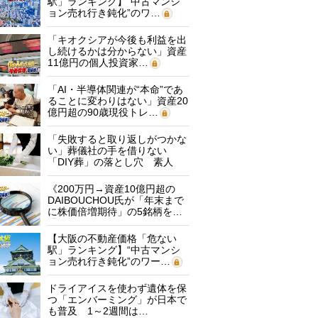
駅」ランキング】“中古マンシ
ョン売れ行き鈍化”のワ…
「キオクシアが今後も利益を出
し続けるかは分からない」資産
11億円の個人投資家…
「AI・半導体関連が“本命”であ
ることに変わりはない」資産20
億円超の90歳現役トレ…
「失敗すると取り返しがつかな
い」葬儀社の手を借りない
「DIY葬」の落とし穴 素人
に…
《200万円→資産10億円超の
DAIBOUCHOU氏が「年末まで
に株価倍増期待」の5銘柄を…
【大阪の不動産価格「危ない
駅」ランキング】“中古マンシ
ョン売れ行き鈍化”のワー…
ドライアイスを使わず遺体を保
つ「エンバーミング」が日本で
も普及 1～2週間は…