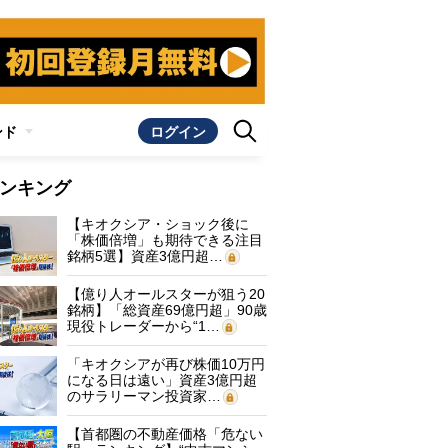
ンド
ログイン
ンキング
【キオクシア・ショック後に
「株価倍増」も期待できる注目
銘柄5選】資産3億円超…
【億り人オールスターが狙う20
銘柄】「総資産69億円超」90歳
現役トレーダーから“1…
「キオクシアが再び株価10万円
になる日は遠い」資産3億円超
のサラリーマン投資家…
【首都圏の不動産価格「危ない