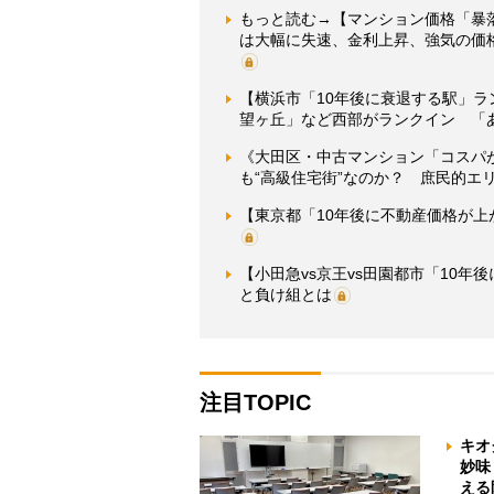
もっと読む→【マンション価格「暴
は大幅に失速、金利上昇、強気の価
【横浜市「10年後に衰退する駅」
望ヶ丘」など西部がランクイン 「
《大田区・中古マンション「コスパ
も“高級住宅街”なのか？ 庶民的エ
【東京都「10年後に不動産価格が上
【小田急vs京王vs田園都市「10
と負け組とは
注目TOPIC
キオ
妙味
える