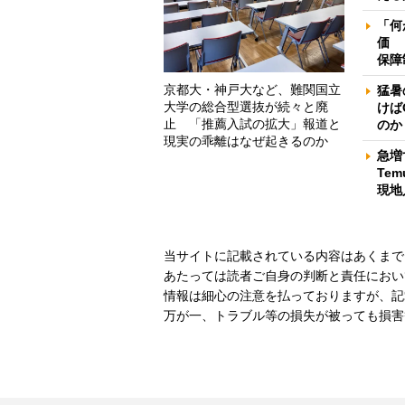
「何
価 
保障
京都大・神戸大など、難関国立
猛暑
大学の総合型選抜が続々と廃
けば
止 「推薦入試の拡大」報道と
のか
現実の乖離はなぜ起きるのか
急増
Te
現地
当サイトに記載されている内容はあくまで
あたっては読者ご自身の判断と責任におい
情報は細心の注意を払っておりますが、記
万が一、トラブル等の損失が被っても損害