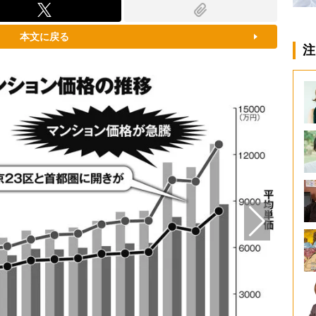
本文に戻る
注