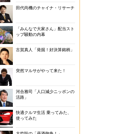
田代尚機のチャイナ・リサーチ
「みんなで大家さん」配当スト
ップ騒動の内幕
古賀真人「発掘！好決算銘柄」
突然マルサがやって来た！
河合雅司「人口減少ニッポンの
活路」
快適クルマ生活 乗ってみた、
使ってみた
大竹聡の「昼酒御免！」