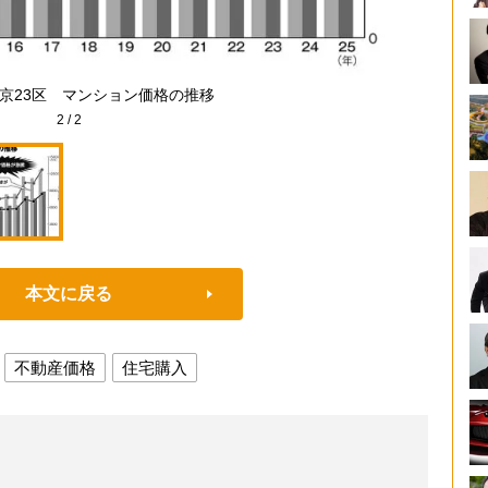
京23区 マンション価格の推移
2
/
2
本文に戻る
不動産価格
住宅購入