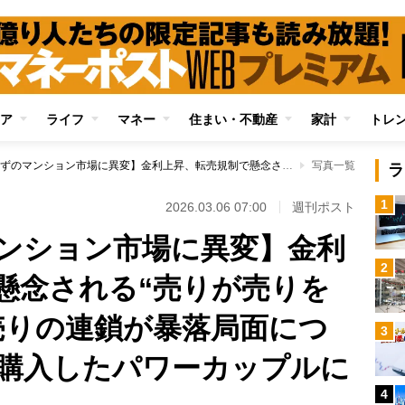
ア
ライフ
マネー
住まい・不動産
家計
トレ
【天井知らずのマンション市場に異変】金利上昇、転売規制で懸念される“売りが売りを呼ぶ展開” 狼狽売りの連鎖が暴落局面につながると、実需で購入したパワーカップルに悲劇
写真一覧
ラ
1
2026.03.06 07:00
週刊ポスト
ンション市場に異変】金利
2
懸念される“売りが売りを
売りの連鎖が暴落局面につ
3
購入したパワーカップルに
4