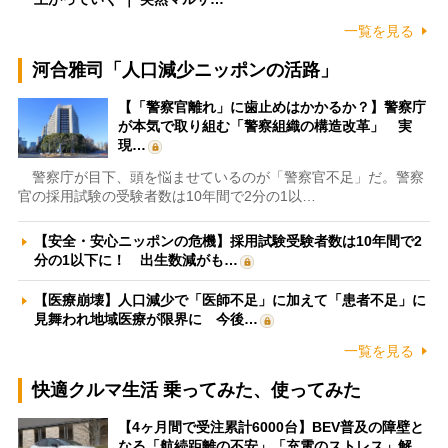
一覧を見る
河合雅司「人口減少ニッポンの活路」
【「警察官離れ」に歯止めはかかるか？】警察庁
が本気で取り組む「警察組織の構造改革」 実
現…
警察庁が目下、頭を悩ませているのが「警察官不足」だ。警察
官の採用試験の受験者数は10年間で2分の1以…
【安全・安心ニッポンの危機】採用試験受験者数は10年間で2
分の1以下に！ 出生数減がも…
【医療崩壊】人口減少で「医師不足」に加えて「患者不足」に
見舞われ地域医療が限界に 今後…
一覧を見る
快適クルマ生活 乗ってみた、使ってみた
【4ヶ月間で受注累計6000台】BEV普及の障壁と
なる「航続距離の不安」「充電のストレス」解