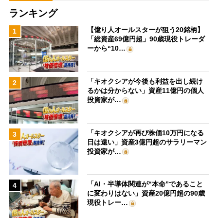
ランキング
【億り人オールスターが狙う20銘柄】
1
「総資産69億円超」90歳現役トレーダ
ーから“10…
「キオクシアが今後も利益を出し続け
2
るかは分からない」資産11億円の個人
投資家が…
「キオクシアが再び株価10万円になる
3
日は遠い」資産3億円超のサラリーマン
投資家が…
「AI・半導体関連が“本命”であること
4
に変わりはない」資産20億円超の90歳
現役トレー…