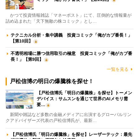
かつて投資情報雑誌「マネーポスト」にて、圧倒的な情報量が
詰め込まれた「天下無敵の株コミック」とし…
テクニカル分析・集中講義 投資コミック「俺がカブ番長！」
【第10回】
不透明相場に勝つ信用取引の極意 投資コミック「俺がカブ番
長！」【第9回】
一覧を見る
戸松信博の明日の爆騰株を探せ！
【戸松信博氏「明日の爆騰株」を探せ】トーメン
デバイス：サムスンを通じて世界のAIメモリ需
要…
新聞や雑誌など多数の金融メディアに出演するグローバルリン
クアドバイザーズ代表の戸松信博氏が、最新…
【戸松信博氏「明日の爆騰株」を探せ】レーザーテック：最先