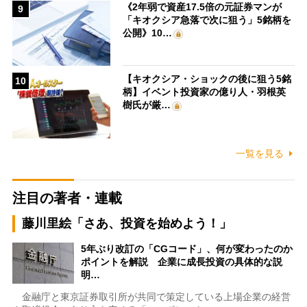
《2年弱で資産17.5倍の元証券マンが
9
「キオクシア急落で次に狙う」5銘柄を
公開》10…
【キオクシア・ショックの後に狙う5銘
10
柄】イベント投資家の億り人・羽根英
樹氏が厳…
一覧を見る
注目の著者・連載
藤川里絵「さあ、投資を始めよう！」
5年ぶり改訂の「CGコード」、何が変わったのか
ポイントを解説 企業に成長投資の具体的な説
明…
金融庁と東京証券取引所が共同で策定している上場企業の経営