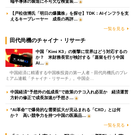
端半導体の製造に不可欠な検査装…
【戸松信博氏「明日の爆騰株」を探せ】TDK：AIインフラを支
えるキープレーヤー 成長の再評…
一覧を見る
田代尚機のチャイナ・リサーチ
中国「Kimi K3」の衝撃に世界はどう対応するの
か？ 米財務長官が検討する「蒸留を行う中国
AI…
中国経済に精通する中国株投資の第一人者・田代尚機氏のプレ
ミアム連載「チャイナ・リサーチ」。中国企…
中国経済“予想外の低成長”で政策のテコ入れ必至か 経済運営
方針の修正で成長加速が予想さ…
“AI革命”で爆発的な需要拡大が見込まれる「CXO」とは何
か？ 高い競争力を持つ中国の医薬品…
一覧を見る