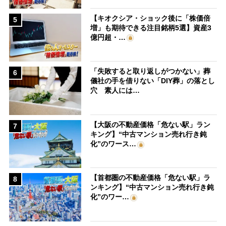
【キオクシア・ショック後に「株価倍
5
増」も期待できる注目銘柄5選】資産3
億円超・…
「失敗すると取り返しがつかない」葬
6
儀社の手を借りない「DIY葬」の落とし
穴 素人には…
【大阪の不動産価格「危ない駅」ラン
7
キング】“中古マンション売れ行き鈍
化”のワース…
【首都圏の不動産価格「危ない駅」ラ
8
ンキング】“中古マンション売れ行き鈍
化”のワー…