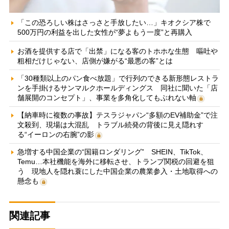
「この恐ろしい株はさっさと手放したい…」キオクシア株で
500万円の利益を出した女性が“夢よもう一度”と再購入
お酒を提供する店で「出禁」になる客のトホホな生態 嘔吐や
粗相だけじゃない、店側が嫌がる“最悪の客”とは
「30種類以上のパン食べ放題」で行列のできる新形態レストラ
ンを手掛けるサンマルクホールディングス 同社に聞いた「店
舗展開のコンセプト」、事業を多角化してもぶれない軸
【納車時に複数の事故】テスラジャパン“多額のEV補助金”で注
文殺到、現場は大混乱 トラブル続発の背後に見え隠れす
る“イーロンの右腕”の影
急増する中国企業の“国籍ロンダリング” SHEIN、TikTok、
Temu…本社機能を海外に移転させ、トランプ関税の回避を狙
う 現地人を隠れ蓑にした中国企業の農業参入・土地取得への
懸念も
関連記事