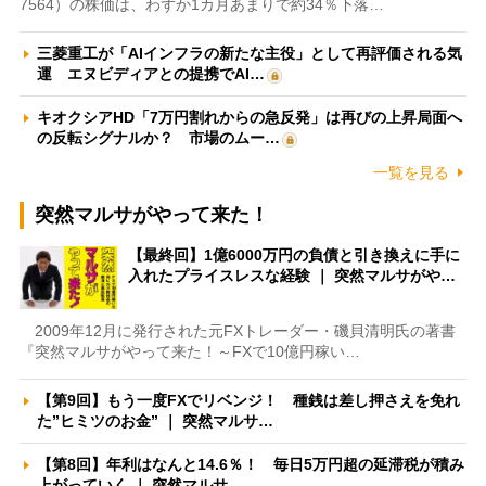
7564）の株価は、わずか1カ月あまりで約34％下落…
三菱重工が「AIインフラの新たな主役」として再評価される気
運 エヌビディアとの提携でAI…
キオクシアHD「7万円割れからの急反発」は再びの上昇局面へ
の反転シグナルか？ 市場のムー…
一覧を見る
突然マルサがやって来た！
【最終回】1億6000万円の負債と引き換えに手に
入れたプライスレスな経験 ｜ 突然マルサがや…
2009年12月に発行された元FXトレーダー・磯貝清明氏の著書
『突然マルサがやって来た！～FXで10億円稼い…
【第9回】もう一度FXでリベンジ！ 種銭は差し押さえを免れ
た”ヒミツのお金” ｜ 突然マルサ…
【第8回】年利はなんと14.6％！ 毎日5万円超の延滞税が積み
上がっていく ｜ 突然マルサ…