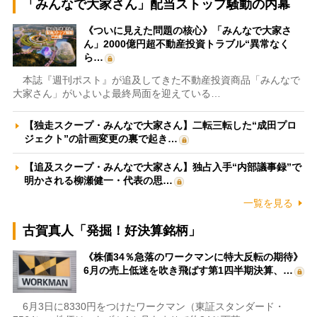
「みんなで大家さん」配当ストップ騒動の内幕
《ついに見えた問題の核心》「みんなで大家さ
ん」2000億円超不動産投資トラブル“異常なく
ら…
本誌『週刊ポスト』が追及してきた不動産投資商品「みんなで
大家さん」がいよいよ最終局面を迎えている…
【独走スクープ・みんなで大家さん】二転三転した“成田プロ
ジェクト”の計画変更の裏で起き…
【追及スクープ・みんなで大家さん】独占入手“内部議事録”で
明かされる柳瀬健一・代表の思…
一覧を見る
古賀真人「発掘！好決算銘柄」
《株価34％急落のワークマンに特大反転の期待》
6月の売上低迷を吹き飛ばす第1四半期決算、…
6月3日に8330円をつけたワークマン（東証スタンダード・