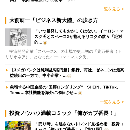
一覧を見る
大前研一「ビジネス新大陸」の歩き方
「いつ暴発してもおかしくはない」イーロン・マ
スク氏とスペースXが抱えるリスクの数々「絶対
的…
宇宙開発企業「スペースX」の上場で史上初の「兆万長者（ト
リリオネア）」となったイーロン・マスク氏。…
【3メガバンクは純利益5兆円超】銀行、商社、ゼネコンは最高
益続出の一方で、中小企業・…
急増する中国企業の“国籍ロンダリング” SHEIN、TikTok、
Temu…本社機能を海外に移転させ…
一覧を見る
投資ノウハウ満載コミック「俺がカブ番長！」
「売り時」を逃さないトレンド見極め術 投資コ
ミック「俺がカブ番長！」【第11回】