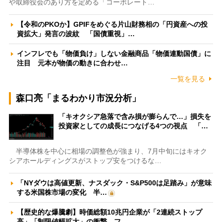
や取締役会のあり方を定める「コーポレート…
【令和のPKOか】GPIFをめぐる片山財務相の「円資産への投
資拡大」発言の波紋 「国債重視」…
インフレでも「物価負け」しない金融商品「物価連動国債」に
注目 元本が物価の動きに合わせ…
一覧を見る
森口亮「まるわかり市況分析」
「キオクシア急落で含み損が膨らんで…」損失を
投資家としての成長につなげる4つの視点 「…
半導体株を中心に相場の調整色が強まり、7月中旬にはキオク
シアホールディングスがストップ安をつけるな…
「NYダウは高値更新、ナスダック・S&P500は足踏み」が意味
する米国株市場の変化 半…
【歴史的な爆騰劇】時価総額10兆円企業が「2連続ストップ
高」「制限値幅拡大」の衝撃 フ…