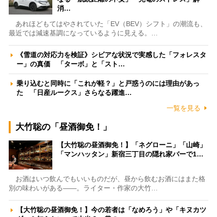
消…
あれほどもてはやされていた「EV（BEV）シフト」の潮流も、
最近では減速基調になっているように見える。…
《雪道の対応力を検証》シビアな状況で実感した「フォレスタ
ー」の真価 「ターボ」と「スト…
乗り込むと同時に「これが軽？」と戸惑うのには理由があっ
た 「日産ルークス」さらなる躍進…
一覧を見る
大竹聡の「昼酒御免！」
【大竹聡の昼酒御免！】「ネグローニ」「山崎」
「マンハッタン」新宿三丁目の隠れ家バーで1…
お酒はいつ飲んでもいいものだが、昼から飲むお酒にはまた格
別の味わいがある――。ライター・作家の大竹…
【大竹聡の昼酒御免！】今の若者は「なめろう」や「キヌカツ