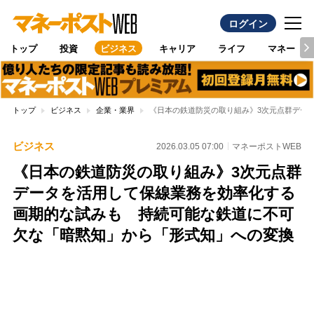
ログイン
トップ
投資
ビジネス
キャリア
ライフ
マネー
トップ
ビジネス
企業・業界
《日本の鉄道防災の取り組み》3次元点群デー
ビジネス
2026.03.05 07:00
マネーポストWEB
《日本の鉄道防災の取り組み》3次元点群
データを活用して保線業務を効率化する
画期的な試みも 持続可能な鉄道に不可
欠な「暗黙知」から「形式知」への変換
Loaded
:
100.00%
/
Unmute