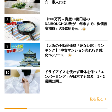
穴 素人には…
《200万円→資産10億円超の
8
DAIBOUCHOU氏が「年末までに株価倍
増期待」の5銘柄を公…
【大阪の不動産価格「危ない駅」ラン
9
キング】“中古マンション売れ行き鈍
化”のワース…
ドライアイスを使わず遺体を保つ「エ
10
ンバーミング」が日本でも普及 1～2
週間は問…
一覧を見る