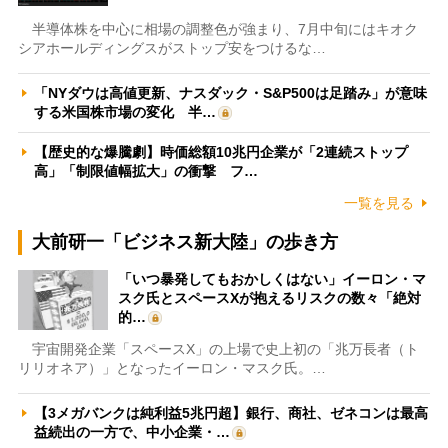
半導体株を中心に相場の調整色が強まり、7月中旬にはキオク
シアホールディングスがストップ安をつけるな…
「NYダウは高値更新、ナスダック・S&P500は足踏み」が意味
する米国株市場の変化 半…
【歴史的な爆騰劇】時価総額10兆円企業が「2連続ストップ
高」「制限値幅拡大」の衝撃 フ…
一覧を見る
大前研一「ビジネス新大陸」の歩き方
「いつ暴発してもおかしくはない」イーロン・マ
スク氏とスペースXが抱えるリスクの数々「絶対
的…
宇宙開発企業「スペースX」の上場で史上初の「兆万長者（ト
リリオネア）」となったイーロン・マスク氏。…
【3メガバンクは純利益5兆円超】銀行、商社、ゼネコンは最高
益続出の一方で、中小企業・…