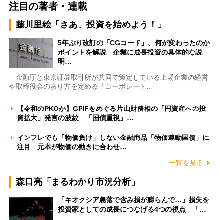
注目の著者・連載
藤川里絵「さあ、投資を始めよう！」
5年ぶり改訂の「CGコード」、何が変わったのか
ポイントを解説 企業に成長投資の具体的な説
明…
金融庁と東京証券取引所が共同で策定している上場企業の経営
や取締役会のあり方を定める「コーポレート…
【令和のPKOか】GPIFをめぐる片山財務相の「円資産への投
資拡大」発言の波紋 「国債重視」…
インフレでも「物価負け」しない金融商品「物価連動国債」に
注目 元本が物価の動きに合わせ…
一覧を見る
森口亮「まるわかり市況分析」
「キオクシア急落で含み損が膨らんで…」損失を
投資家としての成長につなげる4つの視点 「…