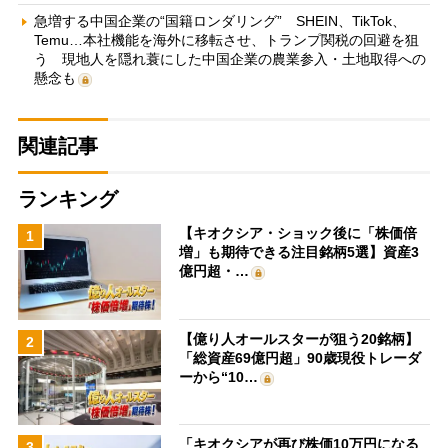
急増する中国企業の“国籍ロンダリング” SHEIN、TikTok、
Temu…本社機能を海外に移転させ、トランプ関税の回避を狙
う 現地人を隠れ蓑にした中国企業の農業参入・土地取得への
懸念も
関連記事
ランキング
【キオクシア・ショック後に「株価倍
1
増」も期待できる注目銘柄5選】資産3
億円超・…
【億り人オールスターが狙う20銘柄】
2
「総資産69億円超」90歳現役トレーダ
ーから“10…
「キオクシアが再び株価10万円になる
3