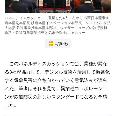
パネルディスカッションに登壇した4人。左からJR西日本理事 鉄
道本部副本部長 鉄道本部イノベーション本部長、ソフトバンク法
人総括 鉄道事業推進本部本部長、ウェザーニューズの執行役員
道路・鉄道気象事業担当と気象予報士/キャスター
写真4枚
このパネルディスカッションでは、業種が異な
る3社が協力して、デジタル技術を活用して激甚化
する気象災害に立ち向かっていく意気込みが語ら
れた。筆者はそれを見て、異業種コラボレーショ
ンが鉄道防災の新しいスタンダードになると予感
した。