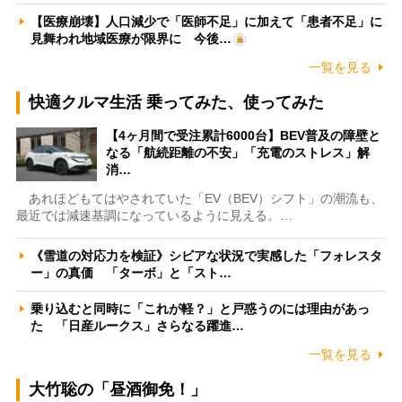
【医療崩壊】人口減少で「医師不足」に加えて「患者不足」に
見舞われ地域医療が限界に 今後…
一覧を見る
快適クルマ生活 乗ってみた、使ってみた
【4ヶ月間で受注累計6000台】BEV普及の障壁と
なる「航続距離の不安」「充電のストレス」解
消…
あれほどもてはやされていた「EV（BEV）シフト」の潮流も、
最近では減速基調になっているように見える。…
《雪道の対応力を検証》シビアな状況で実感した「フォレスタ
ー」の真価 「ターボ」と「スト…
乗り込むと同時に「これが軽？」と戸惑うのには理由があっ
た 「日産ルークス」さらなる躍進…
一覧を見る
大竹聡の「昼酒御免！」