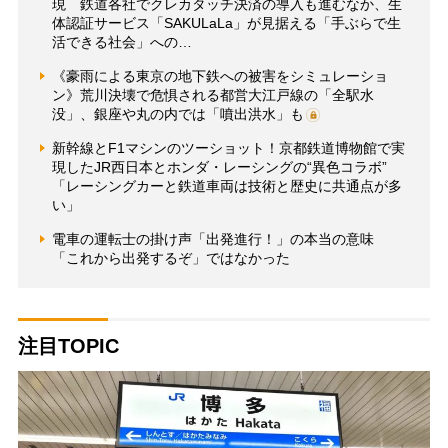
現 鉄道各社でクレカタッチ決済の導入も進むなか、生
体認証サービス「SAKULaLa」が見据える「手ぶらで生
活できる社会」への…
《豪雨による東京の地下鉄への被害をシミュレーショ
ン》荒川決壊で危惧される都営大江戸線の「全駅水
没」、銀座や丸の内では「噴出洪水」も
新幹線とF1マシンのツーショット！京都鉄道博物館で実
現したJR西日本とホンダ・レーシングの“異色コラボ”
「レーシングカーと鉄道車両は技術と歴史に共通点が多
い」
電車の運転士の掛け声「出発進行！」の本当の意味
「これから出発するぞ」ではなかった
注目TOPIC