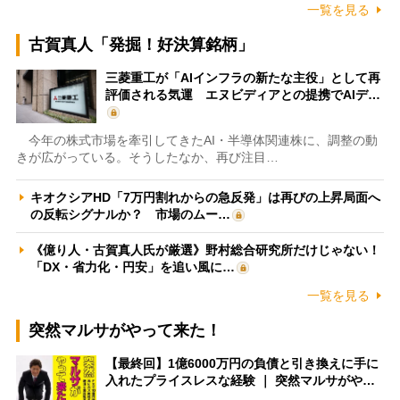
一覧を見る
古賀真人「発掘！好決算銘柄」
三菱重工が「AIインフラの新たな主役」として再
評価される気運 エヌビディアとの提携でAIデ…
今年の株式市場を牽引してきたAI・半導体関連株に、調整の動
きが広がっている。そうしたなか、再び注目…
キオクシアHD「7万円割れからの急反発」は再びの上昇局面へ
の反転シグナルか？ 市場のムー…
《億り人・古賀真人氏が厳選》野村総合研究所だけじゃない！
「DX・省力化・円安」を追い風に…
一覧を見る
突然マルサがやって来た！
【最終回】1億6000万円の負債と引き換えに手に
入れたプライスレスな経験 ｜ 突然マルサがや…