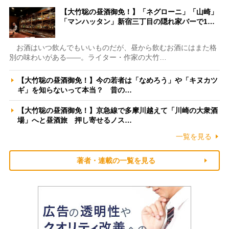
【大竹聡の昼酒御免！】「ネグローニ」「山崎」
「マンハッタン」新宿三丁目の隠れ家バーで1…
お酒はいつ飲んでもいいものだが、昼から飲むお酒にはまた格
別の味わいがある――。ライター・作家の大竹…
【大竹聡の昼酒御免！】今の若者は「なめろう」や「キヌカツ
ギ」を知らないって本当？ 昔の…
【大竹聡の昼酒御免！】京急線で多摩川越えて「川崎の大衆酒
場」へと昼酒旅 押し寄せるノス…
一覧を見る
著者・連載の一覧を見る