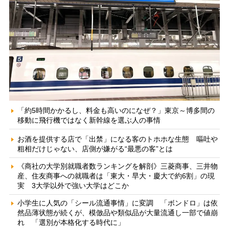
「約5時間かかるし、料金も高いのになぜ？」東京～博多間の
移動に飛行機ではなく新幹線を選ぶ人の事情
お酒を提供する店で「出禁」になる客のトホホな生態 嘔吐や
粗相だけじゃない、店側が嫌がる“最悪の客”とは
《商社の大学別就職者数ランキングを解剖》三菱商事、三井物
産、住友商事への就職者は「東大・早大・慶大で約6割」の現
実 3大学以外で強い大学はどこか
小学生に人気の「シール流通事情」に変調 「ボンドロ」は依
然品薄状態が続くが、模倣品や類似品が大量流通し一部で値崩
れ 「選別が本格化する時代に」