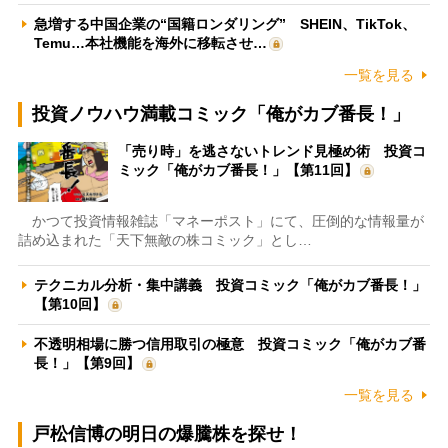
急増する中国企業の“国籍ロンダリング” SHEIN、TikTok、
Temu…本社機能を海外に移転させ…
一覧を見る
投資ノウハウ満載コミック「俺がカブ番長！」
「売り時」を逃さないトレンド見極め術 投資コ
ミック「俺がカブ番長！」【第11回】
かつて投資情報雑誌「マネーポスト」にて、圧倒的な情報量が
詰め込まれた「天下無敵の株コミック」とし…
テクニカル分析・集中講義 投資コミック「俺がカブ番長！」
【第10回】
不透明相場に勝つ信用取引の極意 投資コミック「俺がカブ番
長！」【第9回】
一覧を見る
戸松信博の明日の爆騰株を探せ！