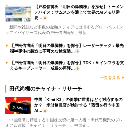
【戸松信博氏「明日の爆騰株」を探せ】トーメン
デバイス：サムスンを通じて世界のAIメモリ需
要…
新聞や雑誌など多数の金融メディアに出演するグローバルリン
クアドバイザーズ代表の戸松信博氏が、最新…
【戸松信博氏「明日の爆騰株」を探せ】レーザーテック：最先
端半導体の製造に不可欠な検査装…
【戸松信博氏「明日の爆騰株」を探せ】TDK：AIインフラを支
えるキープレーヤー 成長の再評…
一覧を見る
田代尚機のチャイナ・リサーチ
中国「Kimi K3」の衝撃に世界はどう対応するの
か？ 米財務長官が検討する「蒸留を行う中国
AI…
中国経済に精通する中国株投資の第一人者・田代尚機氏のプレ
ミアム連載「チャイナ・リサーチ」。中国企…