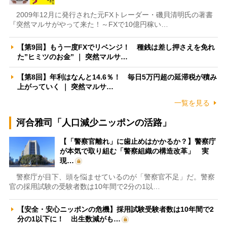
2009年12月に発行された元FXトレーダー・磯貝清明氏の著書
『突然マルサがやって来た！～FXで10億円稼い…
【第9回】もう一度FXでリベンジ！ 種銭は差し押さえを免れ
た”ヒミツのお金” ｜ 突然マルサ…
【第8回】年利はなんと14.6％！ 毎日5万円超の延滞税が積み
上がっていく ｜ 突然マルサ…
一覧を見る
河合雅司「人口減少ニッポンの活路」
【「警察官離れ」に歯止めはかかるか？】警察庁
が本気で取り組む「警察組織の構造改革」 実
現…
警察庁が目下、頭を悩ませているのが「警察官不足」だ。警察
官の採用試験の受験者数は10年間で2分の1以…
【安全・安心ニッポンの危機】採用試験受験者数は10年間で2
分の1以下に！ 出生数減がも…