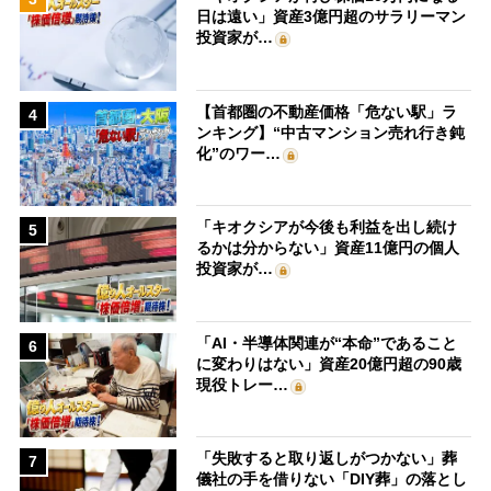
日は遠い」資産3億円超のサラリーマン
投資家が…
【首都圏の不動産価格「危ない駅」ラ
4
ンキング】“中古マンション売れ行き鈍
化”のワー…
「キオクシアが今後も利益を出し続け
5
るかは分からない」資産11億円の個人
投資家が…
「AI・半導体関連が“本命”であること
6
に変わりはない」資産20億円超の90歳
現役トレー…
「失敗すると取り返しがつかない」葬
7
儀社の手を借りない「DIY葬」の落とし