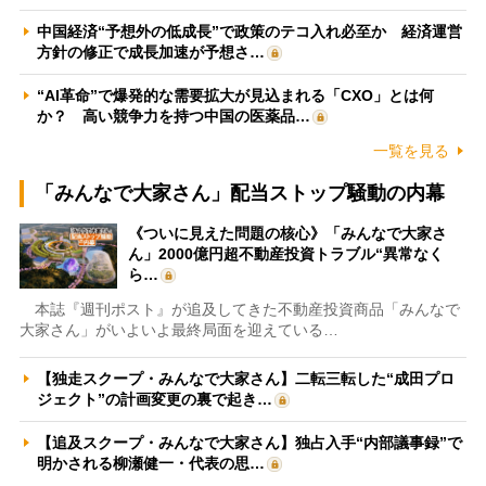
中国経済“予想外の低成長”で政策のテコ入れ必至か 経済運営
方針の修正で成長加速が予想さ…
“AI革命”で爆発的な需要拡大が見込まれる「CXO」とは何
か？ 高い競争力を持つ中国の医薬品…
一覧を見る
「みんなで大家さん」配当ストップ騒動の内幕
《ついに見えた問題の核心》「みんなで大家さ
ん」2000億円超不動産投資トラブル“異常なく
ら…
本誌『週刊ポスト』が追及してきた不動産投資商品「みんなで
大家さん」がいよいよ最終局面を迎えている…
【独走スクープ・みんなで大家さん】二転三転した“成田プロ
ジェクト”の計画変更の裏で起き…
【追及スクープ・みんなで大家さん】独占入手“内部議事録”で
明かされる柳瀬健一・代表の思…