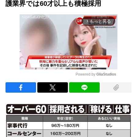
護業界では60才以上も積極採用
もっと見る
arrow_forward_ios
Powered by 
GliaStudios
Mute