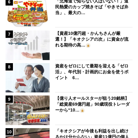
「北海道で知らない人はいない！」道
6
民熱愛のカップ焼きそば「やきそば弁
当」、最大の…
【資産10億円超・かんちさんが厳
7
選！】「キオクシアの次」に資金が流
れる期待の高…
資産をゼロにして最期を迎える「ゼロ
8
活」、年代別・計画的にお金を使うポ
イント 6…
【億り人オールスターが狙う20銘柄】
9
「総資産69億円超」90歳現役トレーダ
ーから“10…
「キオクシアが今後も利益を出し続け
10
るかは分からない」資産11億円の個人