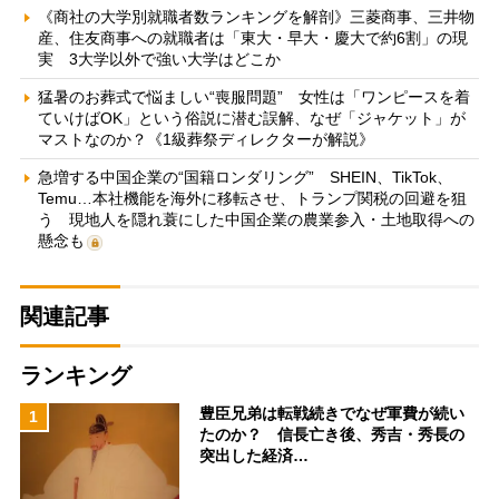
《商社の大学別就職者数ランキングを解剖》三菱商事、三井物
産、住友商事への就職者は「東大・早大・慶大で約6割」の現
実 3大学以外で強い大学はどこか
猛暑のお葬式で悩ましい“喪服問題” 女性は「ワンピースを着
ていけばOK」という俗説に潜む誤解、なぜ「ジャケット」が
マストなのか？《1級葬祭ディレクターが解説》
急増する中国企業の“国籍ロンダリング” SHEIN、TikTok、
Temu…本社機能を海外に移転させ、トランプ関税の回避を狙
う 現地人を隠れ蓑にした中国企業の農業参入・土地取得への
懸念も
関連記事
ランキング
豊臣兄弟は転戦続きでなぜ軍費が続い
1
たのか？ 信長亡き後、秀吉・秀長の
突出した経済…