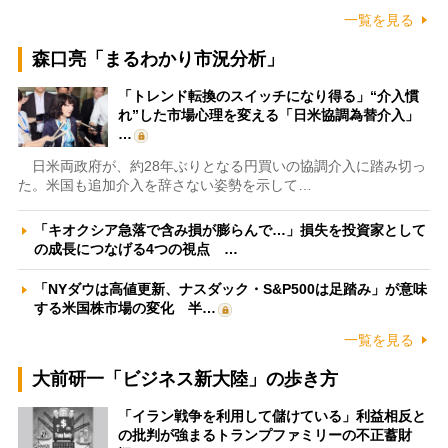
一覧を見る
森口亮「まるわかり市況分析」
「トレンド転換のスイッチになり得る」“介入慣
れ”した市場心理を変える「日米協調為替介入」
…
日米両政府が、約28年ぶりとなる円買いの協調介入に踏み切っ
た。米国も追加介入を辞さない姿勢を示して…
「キオクシア急落で含み損が膨らんで…」損失を投資家として
の成長につなげる4つの視点 …
「NYダウは高値更新、ナスダック・S&P500は足踏み」が意味
する米国株市場の変化 半…
一覧を見る
大前研一「ビジネス新大陸」の歩き方
「イラン戦争を利用して儲けている」利益相反と
の批判が強まるトランプファミリーの不正蓄財