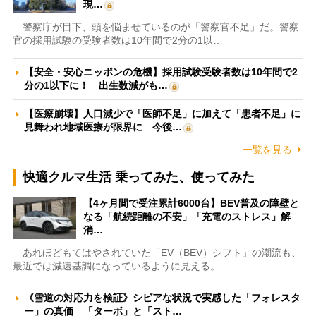
現…
警察庁が目下、頭を悩ませているのが「警察官不足」だ。警察
官の採用試験の受験者数は10年間で2分の1以…
【安全・安心ニッポンの危機】採用試験受験者数は10年間で2
分の1以下に！ 出生数減がも…
【医療崩壊】人口減少で「医師不足」に加えて「患者不足」に
見舞われ地域医療が限界に 今後…
一覧を見る
快適クルマ生活 乗ってみた、使ってみた
【4ヶ月間で受注累計6000台】BEV普及の障壁と
なる「航続距離の不安」「充電のストレス」解
消…
あれほどもてはやされていた「EV（BEV）シフト」の潮流も、
最近では減速基調になっているように見える。…
《雪道の対応力を検証》シビアな状況で実感した「フォレスタ
ー」の真価 「ターボ」と「スト…