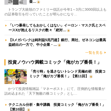
疑…
トランプ大統領のファミリー信託が今年1～3月に3000回以上も
の証券取引を行っていたことが明らかになり…
「いつ暴発してもおかしくはない」イーロン・マスク氏とスペ
ースXが抱えるリスクの数々「絶対…
【3メガバンクは純利益5兆円超】銀行、商社、ゼネコンは最高
益続出の一方で、中小企業・…
一覧を見る
投資ノウハウ満載コミック「俺がカブ番長！」
「売り時」を逃さないトレンド見極め術 投資コ
ミック「俺がカブ番長！」【第11回】
かつて投資情報雑誌「マネーポスト」にて、圧倒的な情報量が
詰め込まれた「天下無敵の株コミック」とし…
テクニカル分析・集中講義 投資コミック「俺がカブ番長！」
【第10回】