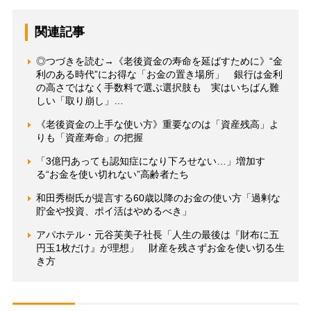
関連記事
◎つづきを読む→《老後資金の寿命を延ばすために》“金
利のある時代”にお得な「お金の置き場所」 銀行は金利
の高さではなく手数料で選ぶ選択肢も 実はいちばん難
しい「取り崩し」…
《老後資金の上手な使い方》重要なのは「資産残高」よ
りも「資産寿命」の把握
「3億円あっても認知症になり下ろせない…」増加す
る“お金を使い切れない”高齢者たち
和田秀樹氏が提言する60歳以降のお金の使い方「過剰な
貯金や投資、ポイ活はやめるべき」
アパホテル・元谷芙美子社長「人生の最後は『財布に五
円玉1枚だけ』が理想」 財産を残さずお金を使い切る生
き方