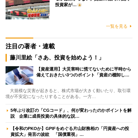
投資家が…
一覧を見る
注目の著者・連載
藤川里絵「さあ、投資を始めよう！」
【資産運用】大災害時に慌てないために平時から
備えておきたい3つのポイント「資産の棚卸し…
大規模な災害が起きると、株式市場が大きく動いたり、取引環
境が不安定になったりすることがある。一方…
5年ぶり改訂の「CGコード」、何が変わったのかポイントを解
説 企業に成長投資の具体的な説…
【令和のPKOか】GPIFをめぐる片山財務相の「円資産への投
資拡大」発言の波紋 「国債重視」…