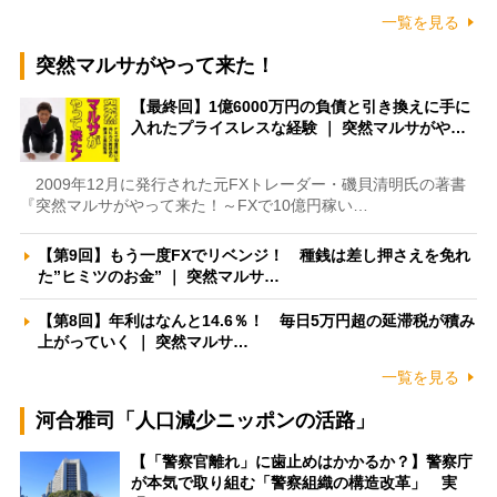
一覧を見る
突然マルサがやって来た！
【最終回】1億6000万円の負債と引き換えに手に
入れたプライスレスな経験 ｜ 突然マルサがや…
2009年12月に発行された元FXトレーダー・磯貝清明氏の著書
『突然マルサがやって来た！～FXで10億円稼い…
【第9回】もう一度FXでリベンジ！ 種銭は差し押さえを免れ
た”ヒミツのお金” ｜ 突然マルサ…
【第8回】年利はなんと14.6％！ 毎日5万円超の延滞税が積み
上がっていく ｜ 突然マルサ…
一覧を見る
河合雅司「人口減少ニッポンの活路」
【「警察官離れ」に歯止めはかかるか？】警察庁
が本気で取り組む「警察組織の構造改革」 実