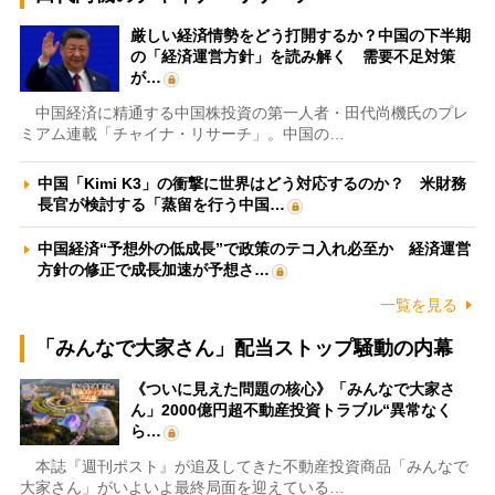
厳しい経済情勢をどう打開するか？中国の下半期
の「経済運営方針」を読み解く 需要不足対策
が…
中国経済に精通する中国株投資の第一人者・田代尚機氏のプレ
ミアム連載「チャイナ・リサーチ」。中国の…
中国「Kimi K3」の衝撃に世界はどう対応するのか？ 米財務
長官が検討する「蒸留を行う中国…
中国経済“予想外の低成長”で政策のテコ入れ必至か 経済運営
方針の修正で成長加速が予想さ…
一覧を見る
「みんなで大家さん」配当ストップ騒動の内幕
《ついに見えた問題の核心》「みんなで大家さ
ん」2000億円超不動産投資トラブル“異常なく
ら…
本誌『週刊ポスト』が追及してきた不動産投資商品「みんなで
大家さん」がいよいよ最終局面を迎えている…