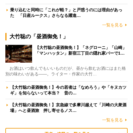
乗り込むと同時に「これが軽？」と戸惑うのには理由があっ
た 「日産ルークス」さらなる躍進…
一覧を見る
大竹聡の「昼酒御免！」
【大竹聡の昼酒御免！】「ネグローニ」「山崎」
「マンハッタン」新宿三丁目の隠れ家バーで1…
お酒はいつ飲んでもいいものだが、昼から飲むお酒にはまた格
別の味わいがある――。ライター・作家の大竹…
【大竹聡の昼酒御免！】今の若者は「なめろう」や「キヌカツ
ギ」を知らないって本当？ 昔の…
【大竹聡の昼酒御免！】京急線で多摩川越えて「川崎の大衆酒
場」へと昼酒旅 押し寄せるノス…
一覧を見る