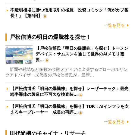
不透明相場に勝つ信用取引の極意 投資コミック「俺がカブ番
長！」【第9回】
一覧を見る
戸松信博の明日の爆騰株を探せ！
【戸松信博氏「明日の爆騰株」を探せ】トーメン
デバイス：サムスンを通じて世界のAIメモリ需
要…
新聞や雑誌など多数の金融メディアに出演するグローバルリン
クアドバイザーズ代表の戸松信博氏が、最新…
【戸松信博氏「明日の爆騰株」を探せ】レーザーテック：最先
端半導体の製造に不可欠な検査装…
【戸松信博氏「明日の爆騰株」を探せ】TDK：AIインフラを支
えるキープレーヤー 成長の再評…
一覧を見る
田代尚機のチャイナ・リサーチ