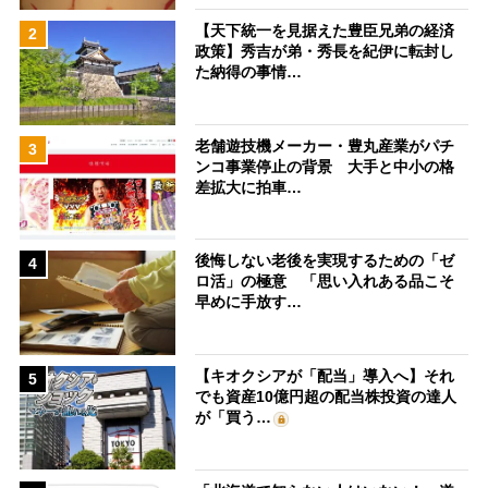
【天下統一を見据えた豊臣兄弟の経済
2
政策】秀吉が弟・秀長を紀伊に転封し
た納得の事情…
老舗遊技機メーカー・豊丸産業がパチ
3
ンコ事業停止の背景 大手と中小の格
差拡大に拍車…
後悔しない老後を実現するための「ゼ
4
ロ活」の極意 「思い入れある品こそ
早めに手放す…
【キオクシアが「配当」導入へ】それ
5
でも資産10億円超の配当株投資の達人
が「買う…