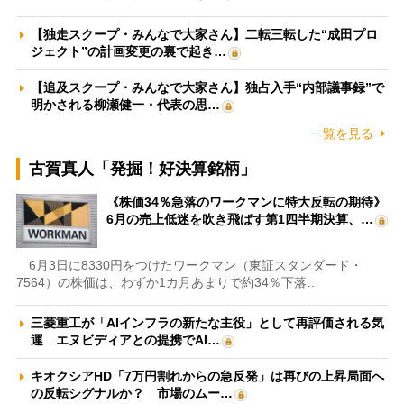
【独走スクープ・みんなで大家さん】二転三転した“成田プロ
ジェクト”の計画変更の裏で起き…
【追及スクープ・みんなで大家さん】独占入手“内部議事録”で
明かされる柳瀬健一・代表の思…
一覧を見る
古賀真人「発掘！好決算銘柄」
《株価34％急落のワークマンに特大反転の期待》
6月の売上低迷を吹き飛ばす第1四半期決算、…
6月3日に8330円をつけたワークマン（東証スタンダード・
7564）の株価は、わずか1カ月あまりで約34％下落…
三菱重工が「AIインフラの新たな主役」として再評価される気
運 エヌビディアとの提携でAI…
キオクシアHD「7万円割れからの急反発」は再びの上昇局面へ
の反転シグナルか？ 市場のムー…