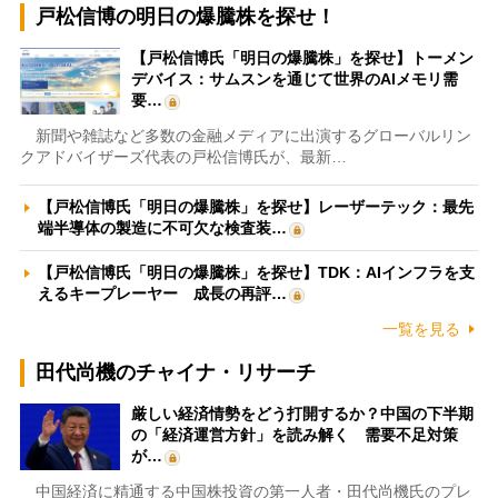
戸松信博の明日の爆騰株を探せ！
【戸松信博氏「明日の爆騰株」を探せ】トーメン
デバイス：サムスンを通じて世界のAIメモリ需
要…
新聞や雑誌など多数の金融メディアに出演するグローバルリン
クアドバイザーズ代表の戸松信博氏が、最新…
【戸松信博氏「明日の爆騰株」を探せ】レーザーテック：最先
端半導体の製造に不可欠な検査装…
【戸松信博氏「明日の爆騰株」を探せ】TDK：AIインフラを支
えるキープレーヤー 成長の再評…
一覧を見る
田代尚機のチャイナ・リサーチ
厳しい経済情勢をどう打開するか？中国の下半期
の「経済運営方針」を読み解く 需要不足対策
が…
中国経済に精通する中国株投資の第一人者・田代尚機氏のプレ