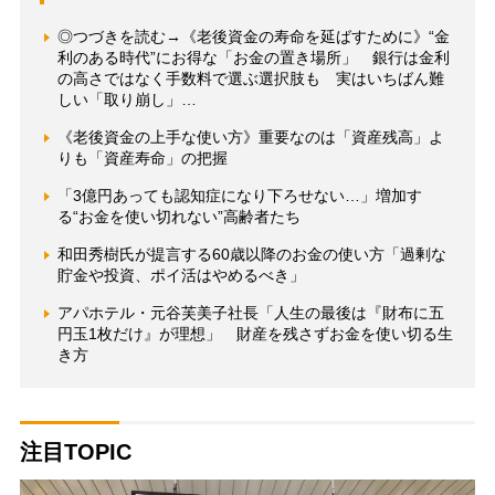
◎つづきを読む→《老後資金の寿命を延ばすために》“金
利のある時代”にお得な「お金の置き場所」 銀行は金利
の高さではなく手数料で選ぶ選択肢も 実はいちばん難
しい「取り崩し」…
《老後資金の上手な使い方》重要なのは「資産残高」よ
りも「資産寿命」の把握
「3億円あっても認知症になり下ろせない…」増加す
る“お金を使い切れない”高齢者たち
和田秀樹氏が提言する60歳以降のお金の使い方「過剰な
貯金や投資、ポイ活はやめるべき」
アパホテル・元谷芙美子社長「人生の最後は『財布に五
円玉1枚だけ』が理想」 財産を残さずお金を使い切る生
き方
注目TOPIC