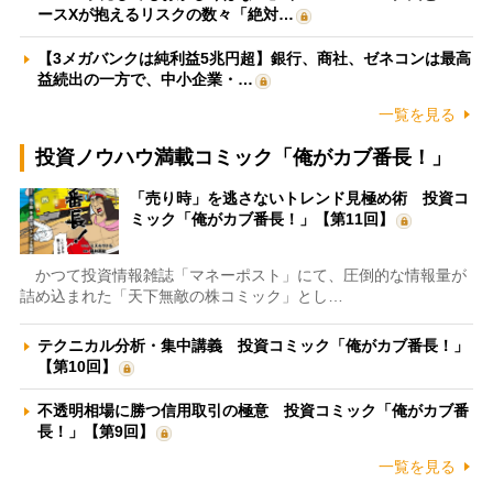
ースXが抱えるリスクの数々「絶対…
【3メガバンクは純利益5兆円超】銀行、商社、ゼネコンは最高
益続出の一方で、中小企業・…
一覧を見る
投資ノウハウ満載コミック「俺がカブ番長！」
「売り時」を逃さないトレンド見極め術 投資コ
ミック「俺がカブ番長！」【第11回】
かつて投資情報雑誌「マネーポスト」にて、圧倒的な情報量が
詰め込まれた「天下無敵の株コミック」とし…
テクニカル分析・集中講義 投資コミック「俺がカブ番長！」
【第10回】
不透明相場に勝つ信用取引の極意 投資コミック「俺がカブ番
長！」【第9回】
一覧を見る