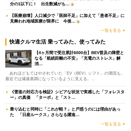
分の1以下に！ 出生数減がも…
【医療崩壊】人口減少で「医師不足」に加えて「患者不足」に
見舞われ地域医療が限界に 今後…
一覧を見る
快適クルマ生活 乗ってみた、使ってみた
【4ヶ月間で受注累計6000台】BEV普及の障壁と
なる「航続距離の不安」「充電のストレス」解
消…
あれほどもてはやされていた「EV（BEV）シフト」の潮流も、
最近では減速基調になっているように見える。…
《雪道の対応力を検証》シビアな状況で実感した「フォレスタ
ー」の真価 「ターボ」と「スト…
乗り込むと同時に「これが軽？」と戸惑うのには理由があっ
た 「日産ルークス」さらなる躍進…
一覧を見る