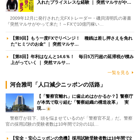
入れたプライスレスな経験 ｜ 突然マルサがや…
2009年12月に発行された元FXトレーダー・磯貝清明氏の著書
『突然マルサがやって来た！～FXで10億円稼い…
【第9回】もう一度FXでリベンジ！ 種銭は差し押さえを免れ
た”ヒミツのお金” ｜ 突然マルサ…
【第8回】年利はなんと14.6％！ 毎日5万円超の延滞税が積み
上がっていく ｜ 突然マルサ…
一覧を見る
河合雅司「人口減少ニッポンの活路」
【「警察官離れ」に歯止めはかかるか？】警察庁
が本気で取り組む「警察組織の構造改革」 実
現…
警察庁が目下、頭を悩ませているのが「警察官不足」だ。警察
官の採用試験の受験者数は10年間で2分の1以…
【安全・安心ニッポンの危機】採用試験受験者数は10年間で2