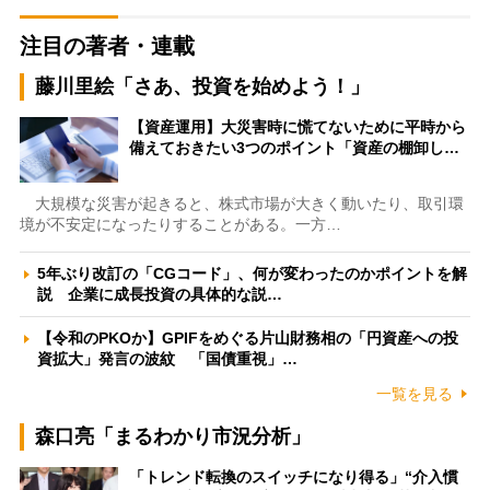
注目の著者・連載
藤川里絵「さあ、投資を始めよう！」
【資産運用】大災害時に慌てないために平時から
備えておきたい3つのポイント「資産の棚卸し…
大規模な災害が起きると、株式市場が大きく動いたり、取引環
境が不安定になったりすることがある。一方…
5年ぶり改訂の「CGコード」、何が変わったのかポイントを解
説 企業に成長投資の具体的な説…
【令和のPKOか】GPIFをめぐる片山財務相の「円資産への投
資拡大」発言の波紋 「国債重視」…
一覧を見る
森口亮「まるわかり市況分析」
「トレンド転換のスイッチになり得る」“介入慣