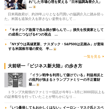
れ”した市場心理を変える「日米協調為替介入」
…
日米両政府が、約28年ぶりとなる円買いの協調介入に踏み切っ
た。米国も追加介入を辞さない姿勢を示して…
「キオクシア急落で含み損が膨らんで…」損失を投資家として
の成長につなげる4つの視点 …
「NYダウは高値更新、ナスダック・S&P500は足踏み」が意味
する米国株市場の変化 半…
一覧を見る
大前研一「ビジネス新大陸」の歩き方
「イラン戦争を利用して儲けている」利益相反と
の批判が強まるトランプファミリーの不正蓄財
疑…
トランプ大統領のファミリー信託が今年1～3月に3000回以上も
の証券取引を行っていたことが明らかになり…
「いつ暴発してもおかしくはない」イーロン・マスク氏とスペ