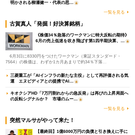
明かされる柳瀬健一・代表の思…
一覧を見る
古賀真人「発掘！好決算銘柄」
《株価34％急落のワークマンに特大反転の期待》
6月の売上低迷を吹き飛ばす第1四半期決算、…
6月3日に8330円をつけたワークマン（東証スタンダード・
7564）の株価は、わずか1カ月あまりで約34％下落…
三菱重工が「AIインフラの新たな主役」として再評価される気
運 エヌビディアとの提携でAI…
キオクシアHD「7万円割れからの急反発」は再びの上昇局面へ
の反転シグナルか？ 市場のムー…
一覧を見る
突然マルサがやって来た！
【最終回】1億6000万円の負債と引き換えに手に