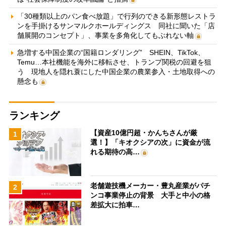
「30種類以上のパン食べ放題」で行列のできる新形態レストラ
ンを手掛けるサンマルクホールディングス 同社に聞いた「店
舗展開のコンセプト」、事業を多角化してもぶれない軸
急増する中国企業の“国籍ロンダリング” SHEIN、TikTok、
Temu…本社機能を海外に移転させ、トランプ関税の回避を狙
う 現地人を隠れ蓑にした中国企業の農業参入・土地取得への
懸念も
ランキング
【資産10億円超・かんちさんが厳
1
選！】「キオクシアの次」に資金が流
れる期待の高…
老舗遊技機メーカー・豊丸産業がパチ
2
ンコ事業停止の背景 大手と中小の格
差拡大に拍車…