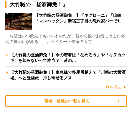
大竹聡の「昼酒御免！」
【大竹聡の昼酒御免！】「ネグローニ」「山崎」
「マンハッタン」新宿三丁目の隠れ家バーで1…
お酒はいつ飲んでもいいものだが、昼から飲むお酒にはまた格
別の味わいがある――。ライター・作家の大竹…
【大竹聡の昼酒御免！】今の若者は「なめろう」や「キヌカツ
ギ」を知らないって本当？ 昔の…
【大竹聡の昼酒御免！】京急線で多摩川越えて「川崎の大衆酒
場」へと昼酒旅 押し寄せるノス…
一覧を見る
著者・連載の一覧を見る