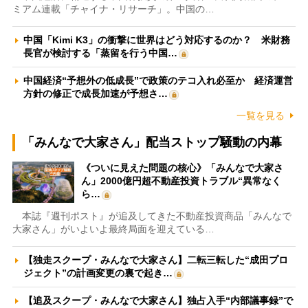
ミアム連載「チャイナ・リサーチ」。中国の…
中国「Kimi K3」の衝撃に世界はどう対応するのか？ 米財務
長官が検討する「蒸留を行う中国…
中国経済“予想外の低成長”で政策のテコ入れ必至か 経済運営
方針の修正で成長加速が予想さ…
一覧を見る
「みんなで大家さん」配当ストップ騒動の内幕
《ついに見えた問題の核心》「みんなで大家さ
ん」2000億円超不動産投資トラブル“異常なく
ら…
本誌『週刊ポスト』が追及してきた不動産投資商品「みんなで
大家さん」がいよいよ最終局面を迎えている…
【独走スクープ・みんなで大家さん】二転三転した“成田プロ
ジェクト”の計画変更の裏で起き…
【追及スクープ・みんなで大家さん】独占入手“内部議事録”で