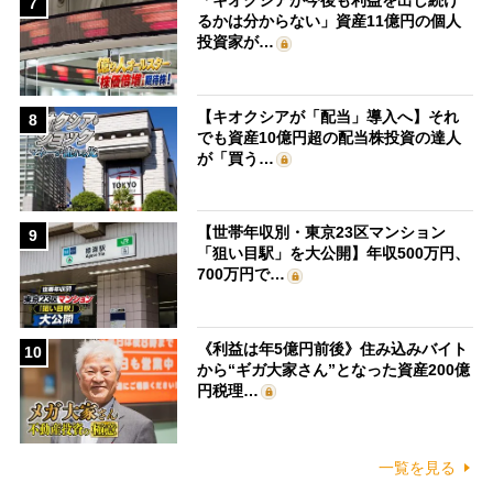
「キオクシアが今後も利益を出し続け
7
るかは分からない」資産11億円の個人
投資家が…
【キオクシアが「配当」導入へ】それ
8
でも資産10億円超の配当株投資の達人
が「買う…
【世帯年収別・東京23区マンション
9
「狙い目駅」を大公開】年収500万円、
700万円で…
《利益は年5億円前後》住み込みバイト
10
から“ギガ大家さん”となった資産200億
円税理…
一覧を見る