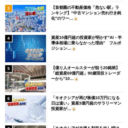
【首都圏の不動産価格「危ない駅」ラ
3
ンキング】“中古マンション売れ行き鈍
化”のワー…
資産10億円超の投資家が明かす“AI・半
4
導体相場に乗らなかった理由” フルポ
ジション…
【億り人オールスターが狙う20銘柄】
5
「総資産69億円超」90歳現役トレーダ
ーから“10…
「キオクシアが再び株価10万円になる
6
日は遠い」資産3億円超のサラリーマン
投資家が…