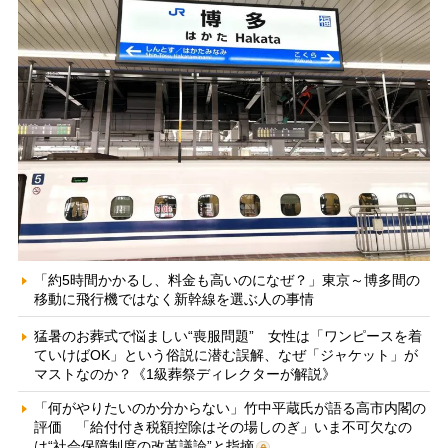
「約5時間かかるし、料金も高いのになぜ？」東京～博多間の
移動に飛行機ではなく新幹線を選ぶ人の事情
猛暑のお葬式で悩ましい“喪服問題” 女性は「ワンピースを着
ていけばOK」という俗説に潜む誤解、なぜ「ジャケット」が
マストなのか？《1級葬祭ディレクターが解説》
「何がやりたいのか分からない」竹中平蔵氏が語る高市内閣の
評価 「給付付き税額控除はその場しのぎ」いま不可欠なの
は“社会保障制度の改革議論”と指摘