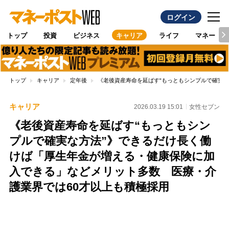
ログイン
トップ
投資
ビジネス
キャリア
ライフ
マネー
トップ
キャリア
定年後
《老後資産寿命を延ばす“もっともシンプルで確実
キャリア
2026.03.19 15:01
女性セブン
《老後資産寿命を延ばす“もっともシン
プルで確実な方法”》できるだけ長く働
けば「厚生年金が増える・健康保険に加
入できる」などメリット多数 医療・介
護業界では60才以上も積極採用
Loaded
:
100.00%
/
Unmute