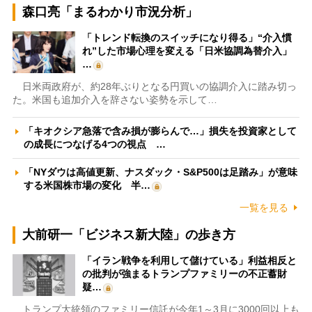
森口亮「まるわかり市況分析」
「トレンド転換のスイッチになり得る」“介入慣
れ”した市場心理を変える「日米協調為替介入」
…
日米両政府が、約28年ぶりとなる円買いの協調介入に踏み切っ
た。米国も追加介入を辞さない姿勢を示して…
「キオクシア急落で含み損が膨らんで…」損失を投資家として
の成長につなげる4つの視点 …
「NYダウは高値更新、ナスダック・S&P500は足踏み」が意味
する米国株市場の変化 半…
一覧を見る
大前研一「ビジネス新大陸」の歩き方
「イラン戦争を利用して儲けている」利益相反と
の批判が強まるトランプファミリーの不正蓄財
疑…
トランプ大統領のファミリー信託が今年1～3月に3000回以上も