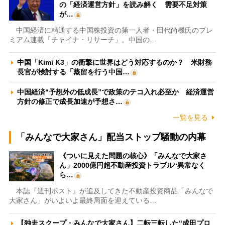
の「経済運営方針」を読み解く 需要不足対策
が…
中国経済に精通する中国株投資の第一人者・田代尚機氏のプレ
ミアム連載「チャイナ・リサーチ」。中国の…
中国「Kimi K3」の衝撃に世界はどう対応するのか？ 米財務
長官が検討する「蒸留を行う中国…
中国経済“予想外の低成長”で政策のテコ入れ必至か 経済運営
方針の修正で成長加速が予想さ…
一覧を見る
「みんなで大家さん」配当ストップ騒動の内幕
《ついに見えた問題の核心》「みんなで大家さ
ん」2000億円超不動産投資トラブル“異常なく
ら…
本誌『週刊ポスト』が追及してきた不動産投資商品「みんなで
大家さん」がいよいよ最終局面を迎えている…
【独走スクープ・みんなで大家さん】二転三転した“成田プロ