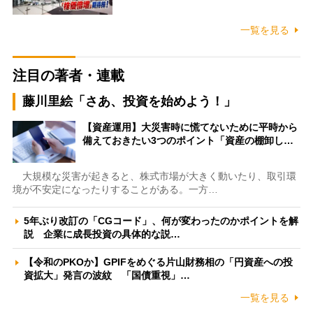
一覧を見る
注目の著者・連載
藤川里絵「さあ、投資を始めよう！」
【資産運用】大災害時に慌てないために平時から
備えておきたい3つのポイント「資産の棚卸し…
大規模な災害が起きると、株式市場が大きく動いたり、取引環
境が不安定になったりすることがある。一方…
5年ぶり改訂の「CGコード」、何が変わったのかポイントを解
説 企業に成長投資の具体的な説…
【令和のPKOか】GPIFをめぐる片山財務相の「円資産への投
資拡大」発言の波紋 「国債重視」…
一覧を見る