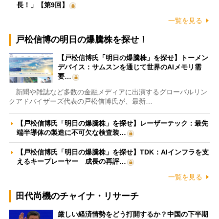
長！」【第9回】
一覧を見る
戸松信博の明日の爆騰株を探せ！
【戸松信博氏「明日の爆騰株」を探せ】トーメン
デバイス：サムスンを通じて世界のAIメモリ需
要…
新聞や雑誌など多数の金融メディアに出演するグローバルリン
クアドバイザーズ代表の戸松信博氏が、最新…
【戸松信博氏「明日の爆騰株」を探せ】レーザーテック：最先
端半導体の製造に不可欠な検査装…
【戸松信博氏「明日の爆騰株」を探せ】TDK：AIインフラを支
えるキープレーヤー 成長の再評…
一覧を見る
田代尚機のチャイナ・リサーチ
厳しい経済情勢をどう打開するか？中国の下半期