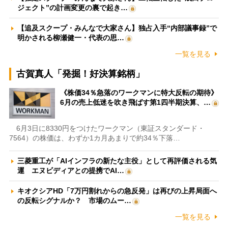
ジェクト”の計画変更の裏で起き…
【追及スクープ・みんなで大家さん】独占入手“内部議事録”で
明かされる柳瀬健一・代表の思…
一覧を見る
古賀真人「発掘！好決算銘柄」
《株価34％急落のワークマンに特大反転の期待》
6月の売上低迷を吹き飛ばす第1四半期決算、…
6月3日に8330円をつけたワークマン（東証スタンダード・
7564）の株価は、わずか1カ月あまりで約34％下落…
三菱重工が「AIインフラの新たな主役」として再評価される気
運 エヌビディアとの提携でAI…
キオクシアHD「7万円割れからの急反発」は再びの上昇局面へ
の反転シグナルか？ 市場のムー…
一覧を見る