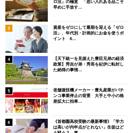
ロ活」の極意 「思い入れある品こそ
早めに手放す…
資産をゼロにして最期を迎える「ゼロ
3
活」、年代別・計画的にお金を使うポ
イント 6…
【天下統一を見据えた豊臣兄弟の経済
4
政策】秀吉が弟・秀長を紀伊に転封し
た納得の事情…
老舗遊技機メーカー・豊丸産業がパチ
5
ンコ事業停止の背景 大手と中小の格
差拡大に拍車…
《首都圏高校受験の最新事情》「学力
6
は高いが内申点がとれない」生徒はど
う戦う？ 東…