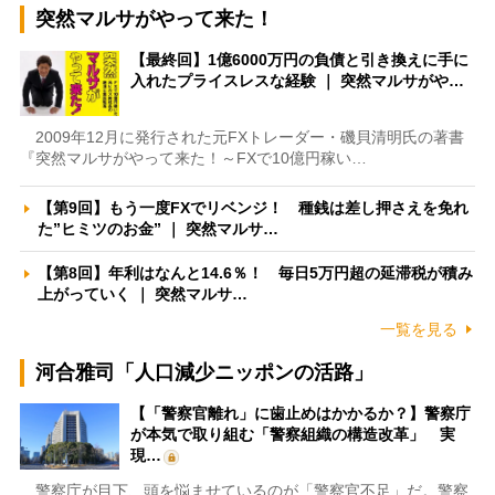
突然マルサがやって来た！
【最終回】1億6000万円の負債と引き換えに手に
入れたプライスレスな経験 ｜ 突然マルサがや…
2009年12月に発行された元FXトレーダー・磯貝清明氏の著書
『突然マルサがやって来た！～FXで10億円稼い…
【第9回】もう一度FXでリベンジ！ 種銭は差し押さえを免れ
た”ヒミツのお金” ｜ 突然マルサ…
【第8回】年利はなんと14.6％！ 毎日5万円超の延滞税が積み
上がっていく ｜ 突然マルサ…
一覧を見る
河合雅司「人口減少ニッポンの活路」
【「警察官離れ」に歯止めはかかるか？】警察庁
が本気で取り組む「警察組織の構造改革」 実
現…
警察庁が目下、頭を悩ませているのが「警察官不足」だ。警察