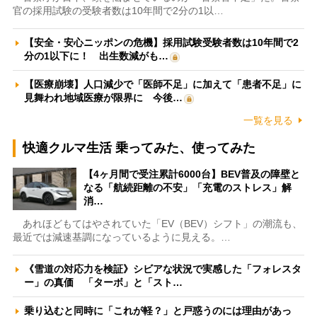
官の採用試験の受験者数は10年間で2分の1以…
【安全・安心ニッポンの危機】採用試験受験者数は10年間で2
分の1以下に！ 出生数減がも…
【医療崩壊】人口減少で「医師不足」に加えて「患者不足」に
見舞われ地域医療が限界に 今後…
一覧を見る
快適クルマ生活 乗ってみた、使ってみた
【4ヶ月間で受注累計6000台】BEV普及の障壁と
なる「航続距離の不安」「充電のストレス」解
消…
あれほどもてはやされていた「EV（BEV）シフト」の潮流も、
最近では減速基調になっているように見える。…
《雪道の対応力を検証》シビアな状況で実感した「フォレスタ
ー」の真価 「ターボ」と「スト…
乗り込むと同時に「これが軽？」と戸惑うのには理由があっ