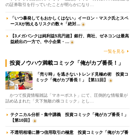
の証券取引を行っていたことが明らかになり…
「いつ暴発してもおかしくはない」イーロン・マスク氏とスペ
ースXが抱えるリスクの数々「絶対…
【3メガバンクは純利益5兆円超】銀行、商社、ゼネコンは最高
益続出の一方で、中小企業・…
一覧を見る
投資ノウハウ満載コミック「俺がカブ番長！」
「売り時」を逃さないトレンド見極め術 投資コ
ミック「俺がカブ番長！」【第11回】
かつて投資情報雑誌「マネーポスト」にて、圧倒的な情報量が
詰め込まれた「天下無敵の株コミック」とし…
テクニカル分析・集中講義 投資コミック「俺がカブ番長！」
【第10回】
不透明相場に勝つ信用取引の極意 投資コミック「俺がカブ番