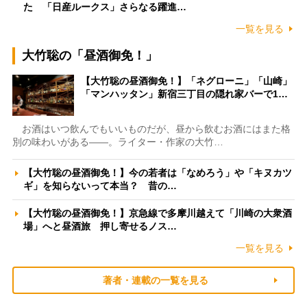
た 「日産ルークス」さらなる躍進…
一覧を見る
大竹聡の「昼酒御免！」
【大竹聡の昼酒御免！】「ネグローニ」「山崎」
「マンハッタン」新宿三丁目の隠れ家バーで1…
お酒はいつ飲んでもいいものだが、昼から飲むお酒にはまた格
別の味わいがある――。ライター・作家の大竹…
【大竹聡の昼酒御免！】今の若者は「なめろう」や「キヌカツ
ギ」を知らないって本当？ 昔の…
【大竹聡の昼酒御免！】京急線で多摩川越えて「川崎の大衆酒
場」へと昼酒旅 押し寄せるノス…
一覧を見る
著者・連載の一覧を見る