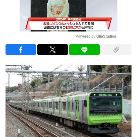
Powered by 
GliaStudios
Mute