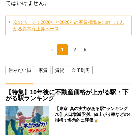
てはいけません。
次のページ：2020年と2026年の家賃相場を比較してわ
かる異常な上昇ペース
1
2
住みたい街
家賃
賃貸
金子則男
【特集】10年後に不動産価格が上がる駅・下
がる駅ランキング
【東京“真の実力がある駅”ランキング
70】人口増減予測、値上がり率などの4
指標で多角的に評価