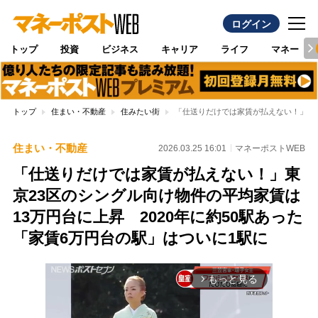
ログイン
トップ
投資
ビジネス
キャリア
ライフ
マネー
トップ
住まい・不動産
住みたい街
「仕送りだけでは家賃が払えない！」東京
住まい・不動産
2026.03.25 16:01
マネーポストWEB
「仕送りだけでは家賃が払えない！」東
京23区のシングル向け物件の平均家賃は
13万円台に上昇 2020年に約50駅あった
「家賃6万円台の駅」はついに1駅に
もっと見る
arrow_forward_ios