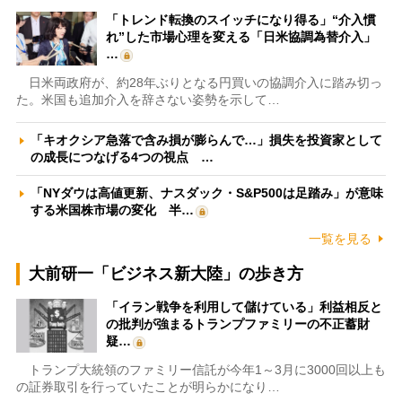
「トレンド転換のスイッチになり得る」“介入慣
れ”した市場心理を変える「日米協調為替介入」
…
日米両政府が、約28年ぶりとなる円買いの協調介入に踏み切っ
た。米国も追加介入を辞さない姿勢を示して…
「キオクシア急落で含み損が膨らんで…」損失を投資家として
の成長につなげる4つの視点 …
「NYダウは高値更新、ナスダック・S&P500は足踏み」が意味
する米国株市場の変化 半…
一覧を見る
大前研一「ビジネス新大陸」の歩き方
「イラン戦争を利用して儲けている」利益相反と
の批判が強まるトランプファミリーの不正蓄財
疑…
トランプ大統領のファミリー信託が今年1～3月に3000回以上も
の証券取引を行っていたことが明らかになり…