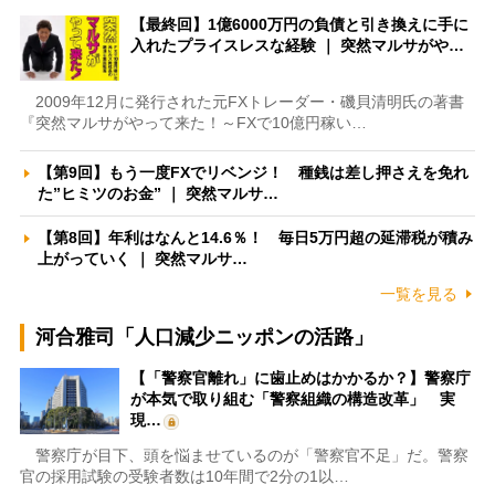
【最終回】1億6000万円の負債と引き換えに手に
入れたプライスレスな経験 ｜ 突然マルサがや…
2009年12月に発行された元FXトレーダー・磯貝清明氏の著書
『突然マルサがやって来た！～FXで10億円稼い…
【第9回】もう一度FXでリベンジ！ 種銭は差し押さえを免れ
た”ヒミツのお金” ｜ 突然マルサ…
【第8回】年利はなんと14.6％！ 毎日5万円超の延滞税が積み
上がっていく ｜ 突然マルサ…
一覧を見る
河合雅司「人口減少ニッポンの活路」
【「警察官離れ」に歯止めはかかるか？】警察庁
が本気で取り組む「警察組織の構造改革」 実
現…
警察庁が目下、頭を悩ませているのが「警察官不足」だ。警察
官の採用試験の受験者数は10年間で2分の1以…