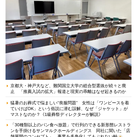
京都大・神戸大など、難関国立大学の総合型選抜が続々と廃
止 「推薦入試の拡大」報道と現実の乖離はなぜ起きるのか
猛暑のお葬式で悩ましい“喪服問題” 女性は「ワンピースを着
ていけばOK」という俗説に潜む誤解、なぜ「ジャケット」が
マストなのか？《1級葬祭ディレクターが解説》
「30種類以上のパン食べ放題」で行列のできる新形態レストラ
ンを手掛けるサンマルクホールディングス 同社に聞いた「店
舗展開のコンセプト」、事業を多角化してもぶれない軸