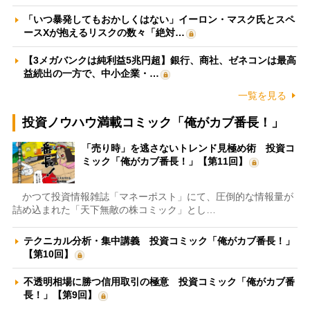
「いつ暴発してもおかしくはない」イーロン・マスク氏とスペ
ースXが抱えるリスクの数々「絶対…
【3メガバンクは純利益5兆円超】銀行、商社、ゼネコンは最高
益続出の一方で、中小企業・…
一覧を見る
投資ノウハウ満載コミック「俺がカブ番長！」
「売り時」を逃さないトレンド見極め術 投資コ
ミック「俺がカブ番長！」【第11回】
かつて投資情報雑誌「マネーポスト」にて、圧倒的な情報量が
詰め込まれた「天下無敵の株コミック」とし…
テクニカル分析・集中講義 投資コミック「俺がカブ番長！」
【第10回】
不透明相場に勝つ信用取引の極意 投資コミック「俺がカブ番
長！」【第9回】