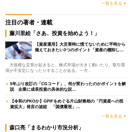
一覧を見る
注目の著者・連載
藤川里絵「さあ、投資を始めよう！」
【資産運用】大災害時に慌てないために平時から
備えておきたい3つのポイント「資産の棚卸し…
大規模な災害が起きると、株式市場が大きく動いたり、取引環
境が不安定になったりすることがある。一方…
5年ぶり改訂の「CGコード」、何が変わったのかポイントを解
説 企業に成長投資の具体的な説…
【令和のPKOか】GPIFをめぐる片山財務相の「円資産への投
資拡大」発言の波紋 「国債重視」…
一覧を見る
森口亮「まるわかり市況分析」