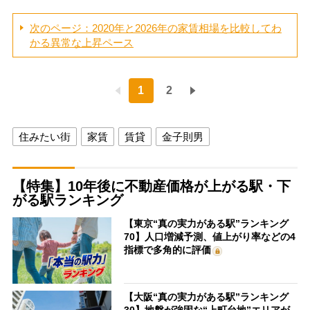
次のページ：2020年と2026年の家賃相場を比較してわ
かる異常な上昇ペース
1
2
住みたい街
家賃
賃貸
金子則男
【特集】10年後に不動産価格が上がる駅・下
がる駅ランキング
【東京“真の実力がある駅”ランキング
70】人口増減予測、値上がり率などの4
指標で多角的に評価
【大阪“真の実力がある駅”ランキング
30】地盤が強固な“上町台地”エリアが