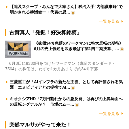
【追及スクープ・みんなで大家さん】独占入手“内部議事録”で
明かされる柳瀬健一・代表の思…
一覧を見る
古賀真人「発掘！好決算銘柄」
《株価34％急落のワークマンに特大反転の期待》
6月の売上低迷を吹き飛ばす第1四半期決算、…
6月3日に8330円をつけたワークマン（東証スタンダード・
7564）の株価は、わずか1カ月あまりで約34％下落…
三菱重工が「AIインフラの新たな主役」として再評価される気
運 エヌビディアとの提携でAI…
キオクシアHD「7万円割れからの急反発」は再びの上昇局面へ
の反転シグナルか？ 市場のムー…
一覧を見る
突然マルサがやって来た！