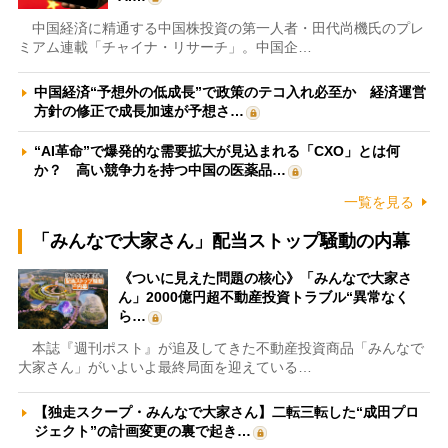
中国経済に精通する中国株投資の第一人者・田代尚機氏のプレ
ミアム連載「チャイナ・リサーチ」。中国企…
中国経済“予想外の低成長”で政策のテコ入れ必至か 経済運営
方針の修正で成長加速が予想さ…
“AI革命”で爆発的な需要拡大が見込まれる「CXO」とは何
か？ 高い競争力を持つ中国の医薬品…
一覧を見る
「みんなで大家さん」配当ストップ騒動の内幕
《ついに見えた問題の核心》「みんなで大家さ
ん」2000億円超不動産投資トラブル“異常なく
ら…
本誌『週刊ポスト』が追及してきた不動産投資商品「みんなで
大家さん」がいよいよ最終局面を迎えている…
【独走スクープ・みんなで大家さん】二転三転した“成田プロ
ジェクト”の計画変更の裏で起き…