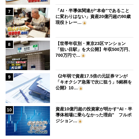
「AI・半導体関連が“本命”であること
7
に変わりはない」資産20億円超の90歳
現役トレー…
【世帯年収別・東京23区マンション
8
「狙い目駅」を大公開】年収500万円、
700万円で…
《2年弱で資産17.5倍の元証券マンが
9
「キオクシア急落で次に狙う」5銘柄を
公開》10…
資産10億円超の投資家が明かす“AI・半
10
導体相場に乗らなかった理由” フルポ
ジション…