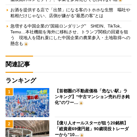
お酒を提供する店で「出禁」になる客のトホホな生態 嘔吐や
粗相だけじゃない、店側が嫌がる“最悪の客”とは
急増する中国企業の“国籍ロンダリング” SHEIN、TikTok、
Temu…本社機能を海外に移転させ、トランプ関税の回避を狙
う 現地人を隠れ蓑にした中国企業の農業参入・土地取得への
懸念も
関連記事
ランキング
【首都圏の不動産価格「危ない駅」ラ
1
ンキング】“中古マンション売れ行き鈍
化”のワー…
【億り人オールスターが狙う20銘柄】
2
「総資産69億円超」90歳現役トレーダ
ーから“10…