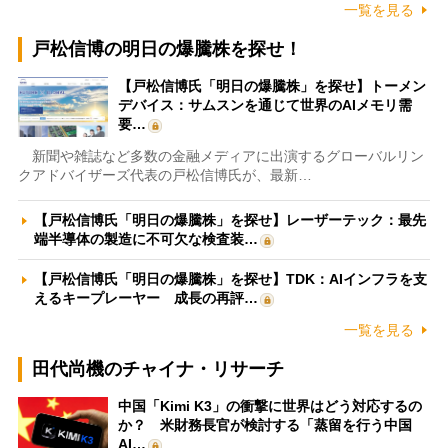
一覧を見る
戸松信博の明日の爆騰株を探せ！
【戸松信博氏「明日の爆騰株」を探せ】トーメン
デバイス：サムスンを通じて世界のAIメモリ需
要…
新聞や雑誌など多数の金融メディアに出演するグローバルリン
クアドバイザーズ代表の戸松信博氏が、最新…
【戸松信博氏「明日の爆騰株」を探せ】レーザーテック：最先
端半導体の製造に不可欠な検査装…
【戸松信博氏「明日の爆騰株」を探せ】TDK：AIインフラを支
えるキープレーヤー 成長の再評…
一覧を見る
田代尚機のチャイナ・リサーチ
中国「Kimi K3」の衝撃に世界はどう対応するの
か？ 米財務長官が検討する「蒸留を行う中国
AI…