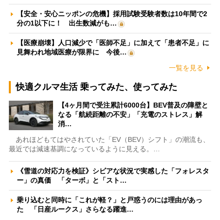
【安全・安心ニッポンの危機】採用試験受験者数は10年間で2
分の1以下に！ 出生数減がも…
【医療崩壊】人口減少で「医師不足」に加えて「患者不足」に
見舞われ地域医療が限界に 今後…
一覧を見る
快適クルマ生活 乗ってみた、使ってみた
【4ヶ月間で受注累計6000台】BEV普及の障壁と
なる「航続距離の不安」「充電のストレス」解
消…
あれほどもてはやされていた「EV（BEV）シフト」の潮流も、
最近では減速基調になっているように見える。…
《雪道の対応力を検証》シビアな状況で実感した「フォレスタ
ー」の真価 「ターボ」と「スト…
乗り込むと同時に「これが軽？」と戸惑うのには理由があっ
た 「日産ルークス」さらなる躍進…