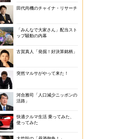
田代尚機のチャイナ・リサーチ
新空港線（蒲蒲線）実現後の路線図（大田区ホームページ
「みんなで大家さん」配当スト
ップ騒動の内幕
古賀真人「発掘！好決算銘柄」
突然マルサがやって来た！
河合雅司「人口減少ニッポンの
活路」
快適クルマ生活 乗ってみた、
使ってみた
大竹聡の「昼酒御免！」