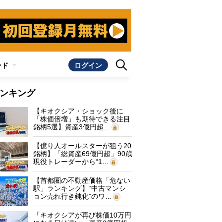
ンド
ログイン
ンキング
【キオクシア・ショック後に
「株価倍増」も期待できる注目
銘柄5選】資産3億円超…
【億り人オールスターが狙う20
銘柄】「総資産69億円超」90歳
現役トレーダーから“1…
【首都圏の不動産価格「危ない
駅」ランキング】“中古マンシ
ョン売れ行き鈍化”のワ…
「キオクシアが再び株価10万円