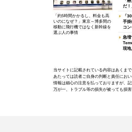
「懸
だ！
「約5時間かかるし、料金も高
「3
いのになぜ？」東京～博多間の
手掛
移動に飛行機ではなく新幹線を
コン
選ぶ人の事情
急増
Te
現地
当サイトに記載されている内容はあくまで
あたっては読者ご自身の判断と責任におい
情報は細心の注意を払っておりますが、記
万が一、トラブル等の損失が被っても損害