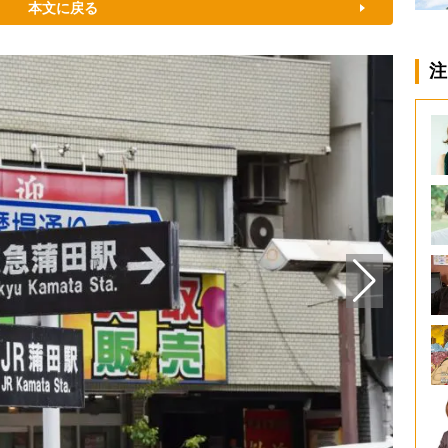
本文に戻る
注