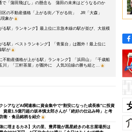
通で「蒲田飛ばし」の懸念も 蒲田の未来はどうなるのか
田区の不動産価格「上がる街／下がる街」 JR「大森」
転現象か
上がる駅」ランキング】最上位に京急本線の駅が並び、大規模
上がる駅」ベストランキング】「青葉台」は圏外！最上位に
線駅が
年後に不動産価格が上がる駅」ランキング】「浜田山」「千歳船
玉川」「三軒茶屋」が圏外に 人気3沿線の勝ち組と…
クシアなどAI関連株に資金集中で“割安になった成長株”に投資
 資産1.5億円超の坂本慎太郎さんが「絶好の仕込み時」と考
防衛・食品銘柄を紹介
俵に埋まるカネ】大の里、豊昇龍が黒星続きの名古屋場所は