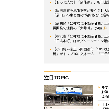
【もっと読む】「蒲蒲線」、羽田直
【田園調布を地価下落が襲う？】大
「蒲田」の東と西の“街間格差”に逆
【品川区「10年後に不動産価格が
再開発で注目の「大井町」は4位
【横浜市「10年後に不動産価格が
「日吉本町」ほかグリーンライン沿
【小田急vs京王vs田園都市「10
橋」がトップ10に入る一方、「二子
注目TOPIC
キオ
妙味
える
【土