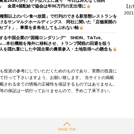
賞金2826万円」が下位力士に渡り「今日はみんなで焼肉
」 金星4個配給で協会は年96万円の支出増に
【お
202
0種類以上のパン食べ放題」で行列のできる新形態レストランを
けるサンマルクホールディングス 同社に聞いた「店舗展開の
セプト」、事業を多角化してもぶれない軸
する中国企業の“国籍ロンダリング” SHEIN、TikTok、
mu…本社機能を海外に移転させ、トランプ関税の回避を狙う
人を隠れ蓑にした中国企業の農業参入・土地取得への懸念も
も投資の参考にしていただくためのものであり、実際の投資に
て行って下さいますよう、お願い致します。 当サイトの掲載
載される全ての情報の正確性を保証するものではありません。
等の保証は一切行っておりませんので、予めご了承下さい。
PAGE TOP