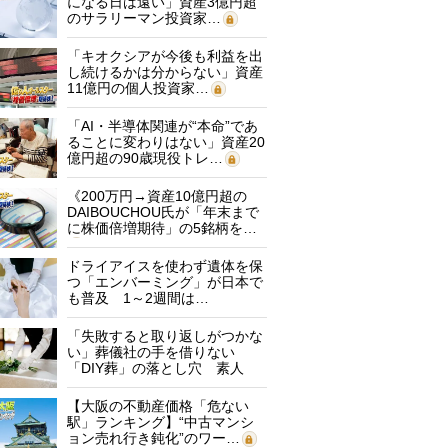
になる日は遠い」資産3億円超
のサラリーマン投資家…
「キオクシアが今後も利益を出
し続けるかは分からない」資産
11億円の個人投資家…
「AI・半導体関連が“本命”であ
ることに変わりはない」資産20
億円超の90歳現役トレ…
《200万円→資産10億円超の
DAIBOUCHOU氏が「年末まで
に株価倍増期待」の5銘柄を…
ドライアイスを使わず遺体を保
つ「エンバーミング」が日本で
も普及 1～2週間は…
「失敗すると取り返しがつかな
い」葬儀社の手を借りない
「DIY葬」の落とし穴 素人
に…
【大阪の不動産価格「危ない
駅」ランキング】“中古マンシ
ョン売れ行き鈍化”のワー…