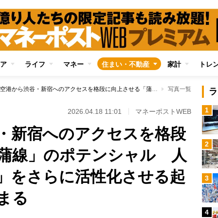
ア
ライフ
マネー
住まい・不動産
家計
トレ
羽田空港から渋谷・新宿へのアクセスを格段に向上させる「蒲蒲線」のポテンシャル 人気上昇中の「蒲田」をさらに活性化させる起爆剤として期待高まる
写真一覧
ラ
1
2026.04.18 11:01
マネーポストWEB
・新宿へのアクセスを格段
2
蒲線」のポテンシャル 人
」をさらに活性化させる起
3
まる
4