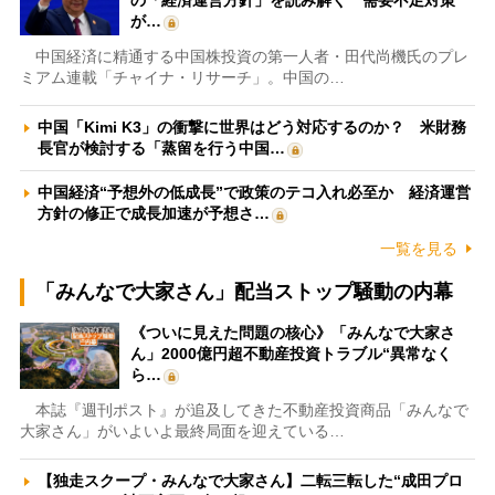
の「経済運営方針」を読み解く 需要不足対策
が…
中国経済に精通する中国株投資の第一人者・田代尚機氏のプレ
ミアム連載「チャイナ・リサーチ」。中国の…
中国「Kimi K3」の衝撃に世界はどう対応するのか？ 米財務
長官が検討する「蒸留を行う中国…
中国経済“予想外の低成長”で政策のテコ入れ必至か 経済運営
方針の修正で成長加速が予想さ…
一覧を見る
「みんなで大家さん」配当ストップ騒動の内幕
《ついに見えた問題の核心》「みんなで大家さ
ん」2000億円超不動産投資トラブル“異常なく
ら…
本誌『週刊ポスト』が追及してきた不動産投資商品「みんなで
大家さん」がいよいよ最終局面を迎えている…
【独走スクープ・みんなで大家さん】二転三転した“成田プロ