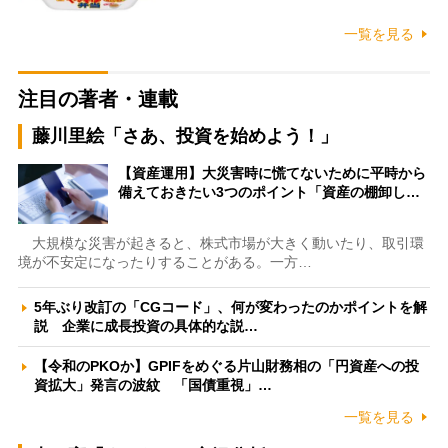
一覧を見る
注目の著者・連載
藤川里絵「さあ、投資を始めよう！」
【資産運用】大災害時に慌てないために平時から
備えておきたい3つのポイント「資産の棚卸し…
大規模な災害が起きると、株式市場が大きく動いたり、取引環
境が不安定になったりすることがある。一方…
5年ぶり改訂の「CGコード」、何が変わったのかポイントを解
説 企業に成長投資の具体的な説…
【令和のPKOか】GPIFをめぐる片山財務相の「円資産への投
資拡大」発言の波紋 「国債重視」…
一覧を見る