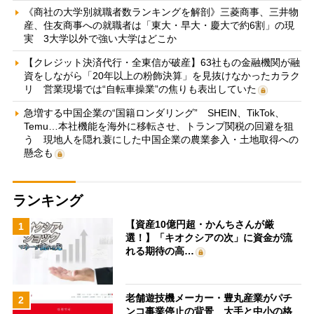
《商社の大学別就職者数ランキングを解剖》三菱商事、三井物
産、住友商事への就職者は「東大・早大・慶大で約6割」の現
実 3大学以外で強い大学はどこか
【クレジット決済代行・全東信が破産】63社もの金融機関が融
資をしながら「20年以上の粉飾決算」を見抜けなかったカラク
リ 営業現場では“自転車操業”の焦りも表出していた
急増する中国企業の“国籍ロンダリング” SHEIN、TikTok、
Temu…本社機能を海外に移転させ、トランプ関税の回避を狙
う 現地人を隠れ蓑にした中国企業の農業参入・土地取得への
懸念も
ランキング
【資産10億円超・かんちさんが厳
1
選！】「キオクシアの次」に資金が流
れる期待の高…
老舗遊技機メーカー・豊丸産業がパチ
2
ンコ事業停止の背景 大手と中小の格