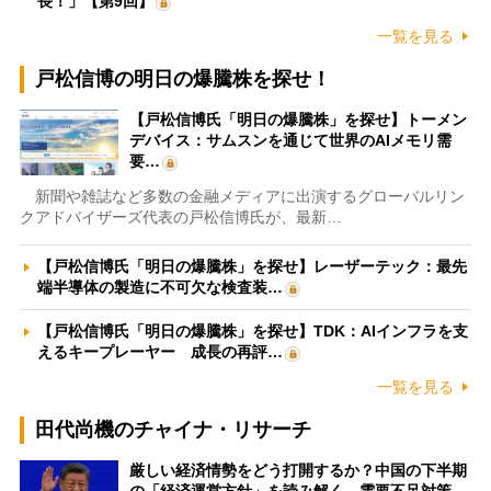
長！」【第9回】
一覧を見る
戸松信博の明日の爆騰株を探せ！
【戸松信博氏「明日の爆騰株」を探せ】トーメン
デバイス：サムスンを通じて世界のAIメモリ需
要…
新聞や雑誌など多数の金融メディアに出演するグローバルリン
クアドバイザーズ代表の戸松信博氏が、最新…
【戸松信博氏「明日の爆騰株」を探せ】レーザーテック：最先
端半導体の製造に不可欠な検査装…
【戸松信博氏「明日の爆騰株」を探せ】TDK：AIインフラを支
えるキープレーヤー 成長の再評…
一覧を見る
田代尚機のチャイナ・リサーチ
厳しい経済情勢をどう打開するか？中国の下半期