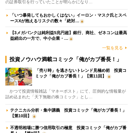
の証券取引を行っていたことが明らかになり…
「いつ暴発してもおかしくはない」イーロン・マスク氏とスペ
ースXが抱えるリスクの数々「絶対…
【3メガバンクは純利益5兆円超】銀行、商社、ゼネコンは最高
益続出の一方で、中小企業・…
一覧を見る
投資ノウハウ満載コミック「俺がカブ番長！」
「売り時」を逃さないトレンド見極め術 投資コ
ミック「俺がカブ番長！」【第11回】
かつて投資情報雑誌「マネーポスト」にて、圧倒的な情報量が
詰め込まれた「天下無敵の株コミック」とし…
テクニカル分析・集中講義 投資コミック「俺がカブ番長！」
【第10回】
不透明相場に勝つ信用取引の極意 投資コミック「俺がカブ番