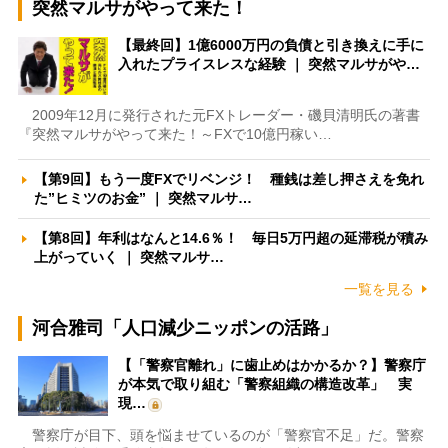
突然マルサがやって来た！
【最終回】1億6000万円の負債と引き換えに手に
入れたプライスレスな経験 ｜ 突然マルサがや…
2009年12月に発行された元FXトレーダー・磯貝清明氏の著書
『突然マルサがやって来た！～FXで10億円稼い…
【第9回】もう一度FXでリベンジ！ 種銭は差し押さえを免れ
た”ヒミツのお金” ｜ 突然マルサ…
【第8回】年利はなんと14.6％！ 毎日5万円超の延滞税が積み
上がっていく ｜ 突然マルサ…
一覧を見る
河合雅司「人口減少ニッポンの活路」
【「警察官離れ」に歯止めはかかるか？】警察庁
が本気で取り組む「警察組織の構造改革」 実
現…
警察庁が目下、頭を悩ませているのが「警察官不足」だ。警察