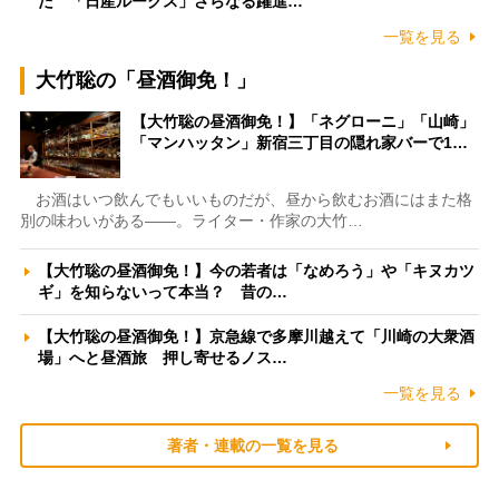
た 「日産ルークス」さらなる躍進…
一覧を見る
大竹聡の「昼酒御免！」
【大竹聡の昼酒御免！】「ネグローニ」「山崎」
「マンハッタン」新宿三丁目の隠れ家バーで1…
お酒はいつ飲んでもいいものだが、昼から飲むお酒にはまた格
別の味わいがある――。ライター・作家の大竹…
【大竹聡の昼酒御免！】今の若者は「なめろう」や「キヌカツ
ギ」を知らないって本当？ 昔の…
【大竹聡の昼酒御免！】京急線で多摩川越えて「川崎の大衆酒
場」へと昼酒旅 押し寄せるノス…
一覧を見る
著者・連載の一覧を見る