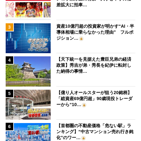
差拡大に拍車…
資産10億円超の投資家が明かす“AI・半
3
導体相場に乗らなかった理由” フルポ
ジション…
【天下統一を見据えた豊臣兄弟の経済
4
政策】秀吉が弟・秀長を紀伊に転封し
た納得の事情…
【億り人オールスターが狙う20銘柄】
5
「総資産69億円超」90歳現役トレーダ
ーから“10…
【首都圏の不動産価格「危ない駅」ラ
6
ンキング】“中古マンション売れ行き鈍
化”のワー…