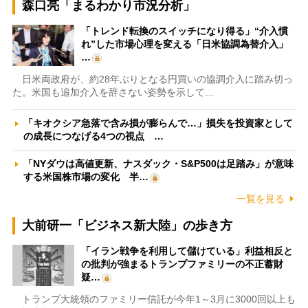
森口亮「まるわかり市況分析」
「トレンド転換のスイッチになり得る」“介入慣
れ”した市場心理を変える「日米協調為替介入」
…
日米両政府が、約28年ぶりとなる円買いの協調介入に踏み切っ
た。米国も追加介入を辞さない姿勢を示して…
「キオクシア急落で含み損が膨らんで…」損失を投資家として
の成長につなげる4つの視点 …
「NYダウは高値更新、ナスダック・S&P500は足踏み」が意味
する米国株市場の変化 半…
一覧を見る
大前研一「ビジネス新大陸」の歩き方
「イラン戦争を利用して儲けている」利益相反と
の批判が強まるトランプファミリーの不正蓄財
疑…
トランプ大統領のファミリー信託が今年1～3月に3000回以上も