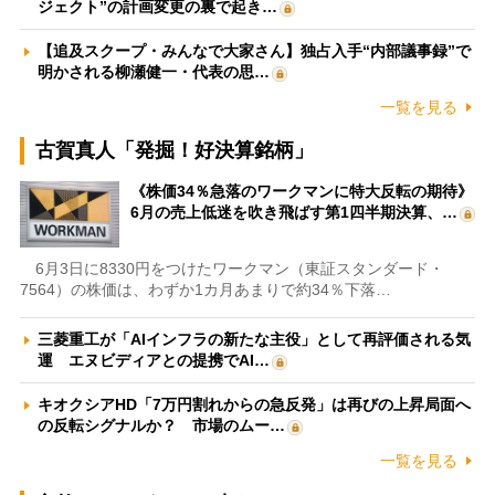
ジェクト”の計画変更の裏で起き…
【追及スクープ・みんなで大家さん】独占入手“内部議事録”で
明かされる柳瀬健一・代表の思…
一覧を見る
古賀真人「発掘！好決算銘柄」
《株価34％急落のワークマンに特大反転の期待》
6月の売上低迷を吹き飛ばす第1四半期決算、…
6月3日に8330円をつけたワークマン（東証スタンダード・
7564）の株価は、わずか1カ月あまりで約34％下落…
三菱重工が「AIインフラの新たな主役」として再評価される気
運 エヌビディアとの提携でAI…
キオクシアHD「7万円割れからの急反発」は再びの上昇局面へ
の反転シグナルか？ 市場のムー…
一覧を見る