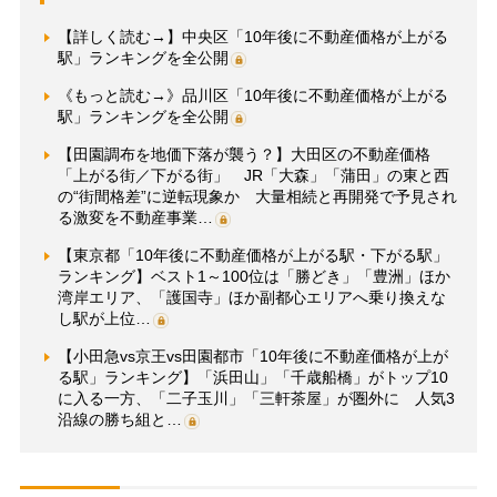
【詳しく読む→】中央区「10年後に不動産価格が上がる
駅」ランキングを全公開
《もっと読む→》品川区「10年後に不動産価格が上がる
駅」ランキングを全公開
【田園調布を地価下落が襲う？】大田区の不動産価格
「上がる街／下がる街」 JR「大森」「蒲田」の東と西
の“街間格差”に逆転現象か 大量相続と再開発で予見され
る激変を不動産事業…
【東京都「10年後に不動産価格が上がる駅・下がる駅」
ランキング】ベスト1～100位は「勝どき」「豊洲」ほか
湾岸エリア、「護国寺」ほか副都心エリアへ乗り換えな
し駅が上位…
【小田急vs京王vs田園都市「10年後に不動産価格が上が
る駅」ランキング】「浜田山」「千歳船橋」がトップ10
に入る一方、「二子玉川」「三軒茶屋」が圏外に 人気3
沿線の勝ち組と…