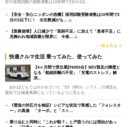
官の採用試験の受験者数は10年間で2分の1以…
【安全・安心ニッポンの危機】採用試験受験者数は10年間で2
分の1以下に！ 出生数減がも…
【医療崩壊】人口減少で「医師不足」に加えて「患者不足」に
見舞われ地域医療が限界に 今後…
一覧を見る
快適クルマ生活 乗ってみた、使ってみた
【4ヶ月間で受注累計6000台】BEV普及の障壁と
なる「航続距離の不安」「充電のストレス」解
消…
あれほどもてはやされていた「EV（BEV）シフト」の潮流も、
最近では減速基調になっているように見える。…
《雪道の対応力を検証》シビアな状況で実感した「フォレスタ
ー」の真価 「ターボ」と「スト…
乗り込むと同時に「これが軽？」と戸惑うのには理由があっ