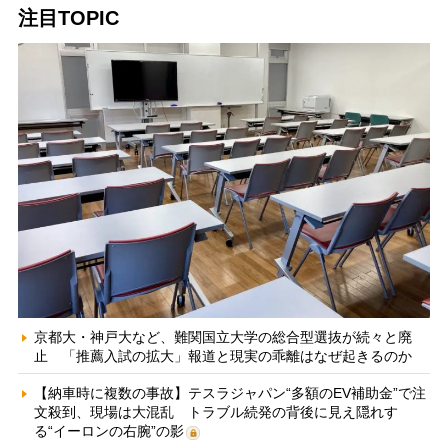
注目TOPIC
京都大・神戸大など、難関国立大学の総合型選抜が続々と廃
止 「推薦入試の拡大」報道と現実の乖離はなぜ起きるのか
【納車時に複数の事故】テスラジャパン“多額のEV補助金”で注
文殺到、現場は大混乱 トラブル続発の背後に見え隠れす
る“イーロンの右腕”の影