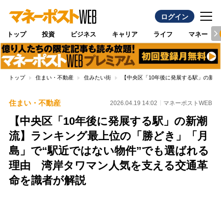
ログイン
トップ
投資
ビジネス
キャリア
ライフ
マネー
トップ
住まい・不動産
住みたい街
【中央区「10年後に発展する駅」の新
住まい・不動産
2026.04.19 14:02
マネーポストWEB
【中央区「10年後に発展する駅」の新潮
流】ランキング最上位の「勝どき」「月
島」で“駅近ではない物件”でも選ばれる
理由 湾岸タワマン人気を支える交通革
命を識者が解説
Loaded
:
100.00%
/
Unmute