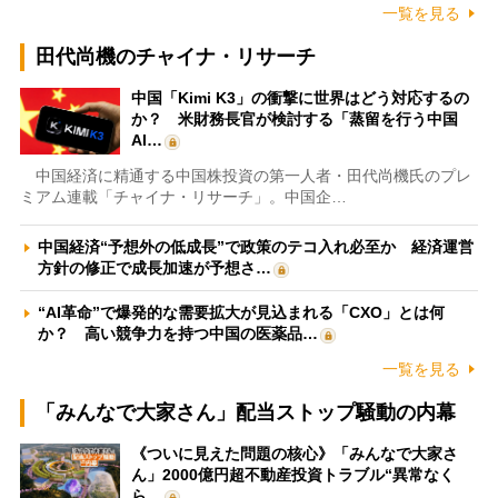
一覧を見る
田代尚機のチャイナ・リサーチ
中国「Kimi K3」の衝撃に世界はどう対応するの
か？ 米財務長官が検討する「蒸留を行う中国
AI…
中国経済に精通する中国株投資の第一人者・田代尚機氏のプレ
ミアム連載「チャイナ・リサーチ」。中国企…
中国経済“予想外の低成長”で政策のテコ入れ必至か 経済運営
方針の修正で成長加速が予想さ…
“AI革命”で爆発的な需要拡大が見込まれる「CXO」とは何
か？ 高い競争力を持つ中国の医薬品…
一覧を見る
「みんなで大家さん」配当ストップ騒動の内幕
《ついに見えた問題の核心》「みんなで大家さ
ん」2000億円超不動産投資トラブル“異常なく
ら…