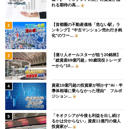
れる期待の高…
【首都圏の不動産価格「危ない駅」ラ
2
ンキング】“中古マンション売れ行き鈍
化”のワー…
【億り人オールスターが狙う20銘柄】
3
「総資産69億円超」90歳現役トレーダ
ーから“10…
資産10億円超の投資家が明かす“AI・半
4
導体相場に乗らなかった理由” フルポ
ジション…
「キオクシアが今後も利益を出し続け
5
るかは分からない」資産11億円の個人
投資家が…