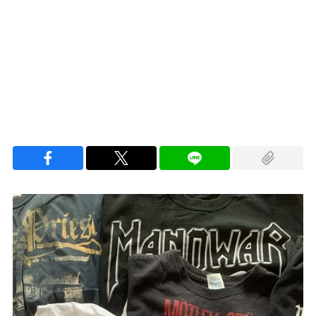
Loaded
:
100.00%
/
Unmute