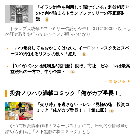
「イラン戦争を利用して儲けている」利益相反と
の批判が強まるトランプファミリーの不正蓄財
疑…
トランプ大統領のファミリー信託が今年1～3月に3000回以上も
の証券取引を行っていたことが明らかになり…
「いつ暴発してもおかしくはない」イーロン・マスク氏とスペ
ースXが抱えるリスクの数々「絶対…
【3メガバンクは純利益5兆円超】銀行、商社、ゼネコンは最高
益続出の一方で、中小企業・…
一覧を見る
投資ノウハウ満載コミック「俺がカブ番長！」
「売り時」を逃さないトレンド見極め術 投資コ
ミック「俺がカブ番長！」【第11回】
かつて投資情報雑誌「マネーポスト」にて、圧倒的な情報量が
詰め込まれた「天下無敵の株コミック」とし…