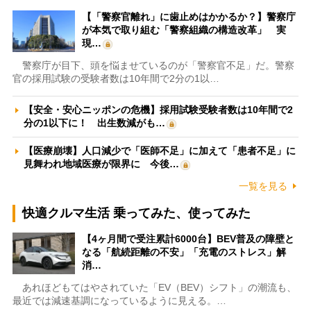
【「警察官離れ」に歯止めはかかるか？】警察庁
が本気で取り組む「警察組織の構造改革」 実
現…
警察庁が目下、頭を悩ませているのが「警察官不足」だ。警察
官の採用試験の受験者数は10年間で2分の1以…
【安全・安心ニッポンの危機】採用試験受験者数は10年間で2
分の1以下に！ 出生数減がも…
【医療崩壊】人口減少で「医師不足」に加えて「患者不足」に
見舞われ地域医療が限界に 今後…
一覧を見る
快適クルマ生活 乗ってみた、使ってみた
【4ヶ月間で受注累計6000台】BEV普及の障壁と
なる「航続距離の不安」「充電のストレス」解
消…
あれほどもてはやされていた「EV（BEV）シフト」の潮流も、
最近では減速基調になっているように見える。…