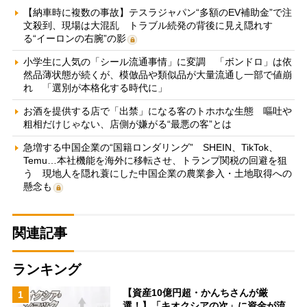
【納車時に複数の事故】テスラジャパン“多額のEV補助金”で注
文殺到、現場は大混乱 トラブル続発の背後に見え隠れす
る“イーロンの右腕”の影
小学生に人気の「シール流通事情」に変調 「ボンドロ」は依
然品薄状態が続くが、模倣品や類似品が大量流通し一部で値崩
れ 「選別が本格化する時代に」
お酒を提供する店で「出禁」になる客のトホホな生態 嘔吐や
粗相だけじゃない、店側が嫌がる“最悪の客”とは
急増する中国企業の“国籍ロンダリング” SHEIN、TikTok、
Temu…本社機能を海外に移転させ、トランプ関税の回避を狙
う 現地人を隠れ蓑にした中国企業の農業参入・土地取得への
懸念も
関連記事
ランキング
【資産10億円超・かんちさんが厳
1
選！】「キオクシアの次」に資金が流