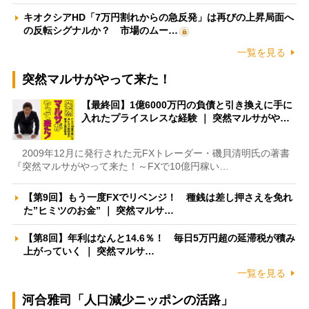
キオクシアHD「7万円割れからの急反発」は再びの上昇局面へ
の反転シグナルか？ 市場のムー…
一覧を見る
突然マルサがやって来た！
【最終回】1億6000万円の負債と引き換えに手に
入れたプライスレスな経験 ｜ 突然マルサがや…
2009年12月に発行された元FXトレーダー・磯貝清明氏の著書
『突然マルサがやって来た！～FXで10億円稼い…
【第9回】もう一度FXでリベンジ！ 種銭は差し押さえを免れ
た”ヒミツのお金” ｜ 突然マルサ…
【第8回】年利はなんと14.6％！ 毎日5万円超の延滞税が積み
上がっていく ｜ 突然マルサ…
一覧を見る
河合雅司「人口減少ニッポンの活路」