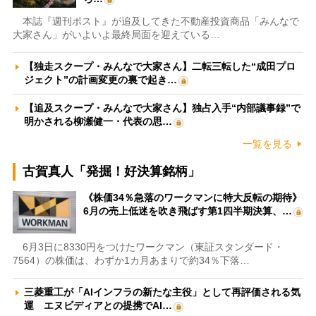
本誌『週刊ポスト』が追及してきた不動産投資商品「みんなで
大家さん」がいよいよ最終局面を迎えている…
【独走スクープ・みんなで大家さん】二転三転した“成田プロ
ジェクト”の計画変更の裏で起き…
【追及スクープ・みんなで大家さん】独占入手“内部議事録”で
明かされる柳瀬健一・代表の思…
一覧を見る
古賀真人「発掘！好決算銘柄」
《株価34％急落のワークマンに特大反転の期待》
6月の売上低迷を吹き飛ばす第1四半期決算、…
6月3日に8330円をつけたワークマン（東証スタンダード・
7564）の株価は、わずか1カ月あまりで約34％下落…
三菱重工が「AIインフラの新たな主役」として再評価される気
運 エヌビディアとの提携でAI…