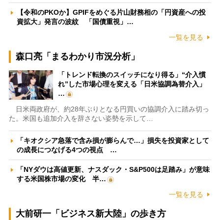
【令和のPKOか】GPIFをめぐる片山財務相の「円資産への投
資拡大」発言の波紋 「国債重視」…
一覧を見る
森口亮「まるわかり市況分析」
「トレンド転換のスイッチになり得る」“介入慣
れ”した市場心理を変える「日米協調為替介入」
…
日米両政府が、約28年ぶりとなる円買いの協調介入に踏み切っ
た。米国も追加介入を辞さない姿勢を示して…
「キオクシア急落で含み損が膨らんで…」損失を投資家として
の成長につなげる4つの視点 …
「NYダウは高値更新、ナスダック・S&P500は足踏み」が意味
する米国株市場の変化 半…
一覧を見る
大前研一「ビジネス新大陸」の歩き方