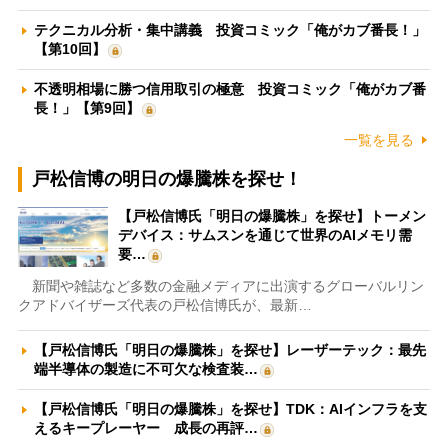
テクニカル分析・集中講義 投資コミック「俺がカブ番長！」
【第10回】
不透明相場に勝つ信用取引の極意 投資コミック「俺がカブ番
長！」【第9回】
一覧を見る
戸松信博の明日の爆騰株を探せ！
【戸松信博氏「明日の爆騰株」を探せ】トーメン
デバイス：サムスンを通じて世界のAIメモリ需
要…
新聞や雑誌など多数の金融メディアに出演するグローバルリン
クアドバイザーズ代表の戸松信博氏が、最新…
【戸松信博氏「明日の爆騰株」を探せ】レーザーテック：最先
端半導体の製造に不可欠な検査装…
【戸松信博氏「明日の爆騰株」を探せ】TDK：AIインフラを支
えるキープレーヤー 成長の再評…