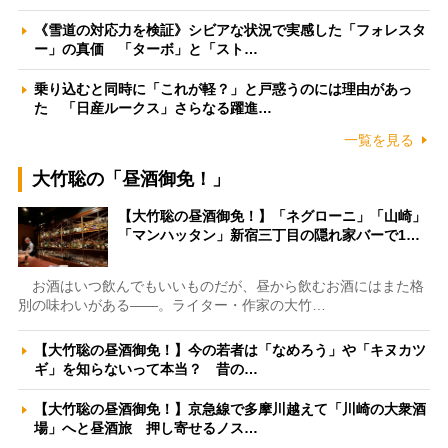
《雪道の対応力を検証》シビアな状況で実感した「フォレスタ
ー」の真価 「ターボ」と「スト…
乗り込むと同時に「これが軽？」と戸惑うのには理由があっ
た 「日産ルークス」さらなる躍進…
一覧を見る
大竹聡の「昼酒御免！」
【大竹聡の昼酒御免！】「ネグローニ」「山崎」
「マンハッタン」新宿三丁目の隠れ家バーで1…
お酒はいつ飲んでもいいものだが、昼から飲むお酒にはまた格
別の味わいがある――。ライター・作家の大竹…
【大竹聡の昼酒御免！】今の若者は「なめろう」や「キヌカツ
ギ」を知らないって本当？ 昔の…
【大竹聡の昼酒御免！】京急線で多摩川越えて「川崎の大衆酒
場」へと昼酒旅 押し寄せるノス…