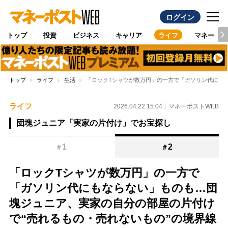
ログイン
トップ
投資
ビジネス
キャリア
ライフ
マネー
トップ
ライフ
生活
「ロックTシャツが数万円」の一方で「ガソリン代にも
ライフ
2026.04.22 15:04
マネーポストWEB
団塊ジュニア「実家の片付け」でお宝探し
1
2
＃
＃
「ロックTシャツが数万円」の一方で
「ガソリン代にもならない」ものも…団
塊ジュニア、実家の自分の部屋の片付け
で“売れるもの・売れないもの”の境界線