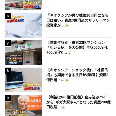
「キオクシアが再び株価10万円になる
6
日は遠い」資産3億円超のサラリーマン
投資家が…
【世帯年収別・東京23区マンション
7
「狙い目駅」を大公開】年収500万円、
700万円で…
【キオクシア・ショック後に「株価倍
8
増」も期待できる注目銘柄5選】資産3
億円超・…
《利益は年5億円前後》住み込みバイト
9
から“ギガ大家さん”となった資産200億
円税理…