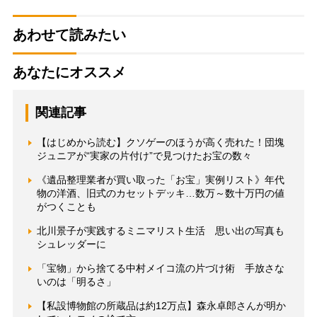
あわせて読みたい
あなたにオススメ
関連記事
【はじめから読む】クソゲーのほうが高く売れた！団塊
ジュニアが“実家の片付け”で見つけたお宝の数々
《遺品整理業者が買い取った「お宝」実例リスト》年代
物の洋酒、旧式のカセットデッキ…数万～数十万円の値
がつくことも
北川景子が実践するミニマリスト生活 思い出の写真も
シュレッダーに
「宝物」から捨てる中村メイコ流の片づけ術 手放さな
いのは「明るさ」
【私設博物館の所蔵品は約12万点】森永卓郎さんが明か