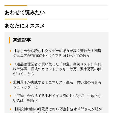
あわせて読みたい
あなたにオススメ
関連記事
【はじめから読む】クソゲーのほうが高く売れた！団塊
ジュニアが“実家の片付け”で見つけたお宝の数々
《遺品整理業者が買い取った「お宝」実例リスト》年代
物の洋酒、旧式のカセットデッキ…数万～数十万円の値
がつくことも
北川景子が実践するミニマリスト生活 思い出の写真も
シュレッダーに
「宝物」から捨てる中村メイコ流の片づけ術 手放さな
いのは「明るさ」
【私設博物館の所蔵品は約12万点】森永卓郎さんが明か