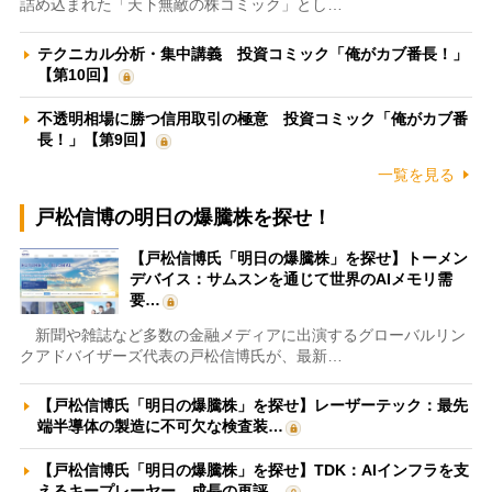
詰め込まれた「天下無敵の株コミック」とし…
テクニカル分析・集中講義 投資コミック「俺がカブ番長！」
【第10回】
不透明相場に勝つ信用取引の極意 投資コミック「俺がカブ番
長！」【第9回】
一覧を見る
戸松信博の明日の爆騰株を探せ！
【戸松信博氏「明日の爆騰株」を探せ】トーメン
デバイス：サムスンを通じて世界のAIメモリ需
要…
新聞や雑誌など多数の金融メディアに出演するグローバルリン
クアドバイザーズ代表の戸松信博氏が、最新…
【戸松信博氏「明日の爆騰株」を探せ】レーザーテック：最先
端半導体の製造に不可欠な検査装…
【戸松信博氏「明日の爆騰株」を探せ】TDK：AIインフラを支
えるキープレーヤー 成長の再評…