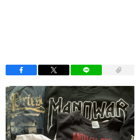
Loaded
:
96.26%
/
Unmute