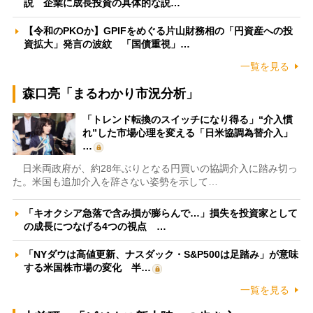
説 企業に成長投資の具体的な説…
【令和のPKOか】GPIFをめぐる片山財務相の「円資産への投
資拡大」発言の波紋 「国債重視」…
一覧を見る
森口亮「まるわかり市況分析」
「トレンド転換のスイッチになり得る」“介入慣
れ”した市場心理を変える「日米協調為替介入」
…
日米両政府が、約28年ぶりとなる円買いの協調介入に踏み切っ
た。米国も追加介入を辞さない姿勢を示して…
「キオクシア急落で含み損が膨らんで…」損失を投資家として
の成長につなげる4つの視点 …
「NYダウは高値更新、ナスダック・S&P500は足踏み」が意味
する米国株市場の変化 半…
一覧を見る