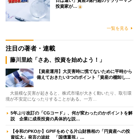
日は遠い」資産3億円超のサラリーマン
投資家が…
一覧を見る
注目の著者・連載
藤川里絵「さあ、投資を始めよう！」
【資産運用】大災害時に慌てないために平時から
備えておきたい3つのポイント「資産の棚卸し…
大規模な災害が起きると、株式市場が大きく動いたり、取引環
境が不安定になったりすることがある。一方…
5年ぶり改訂の「CGコード」、何が変わったのかポイントを解
説 企業に成長投資の具体的な説…
【令和のPKOか】GPIFをめぐる片山財務相の「円資産への投
資拡大」発言の波紋 「国債重視」…