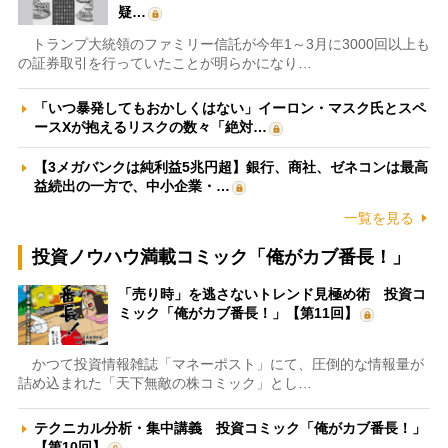
疑…
トランプ大統領のファミリー信託が今年1～3月に3000回以上も
の証券取引を行っていたことが明らかになり…
「いつ暴発してもおかしくはない」イーロン・マスク氏とスペ
ースXが抱えるリスクの数々「絶対…
【3メガバンクは純利益5兆円超】銀行、商社、ゼネコンは最高
益続出の一方で、中小企業・…
一覧を見る
投資ノウハウ満載コミック「俺がカブ番長！」
「売り時」を逃さないトレンド見極め術 投資コ
ミック「俺がカブ番長！」【第11回】
かつて投資情報雑誌「マネーポスト」にて、圧倒的な情報量が
詰め込まれた「天下無敵の株コミック」とし…
テクニカル分析・集中講義 投資コミック「俺がカブ番長！」
【第10回】