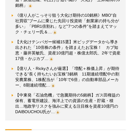
銘柄」
《億り人がこっそり狙う大化け期待の10銘柄》MBO“自
社買収”ブームに乗じた先回り投資術「創業家の持ち分が
多い」「PBR1倍割れ」など“7つの条件”を踏まえてマッ
ク・チェリー氏＆…
【大化けテンバガー候補15選】米ビッグデータから導き
出された「10倍株の条件」を踏まえたお宝株！ カブ知
恵・藤井英敏氏、資産10億円超・株億太郎氏、2年で資産
17倍・かぶカブ…
【億り人・Rickyさんが厳選】「増配＋株価上昇」が期待
できる“長く持ちたいお宝株”3銘柄 11期連続増配中の割
安農業株、1株配当が「10年で6倍」の自動車部品メーカ
ー、8期連続増配…
【中東発「石油危機」で急騰期待の5銘柄】ガス田権益の
保有、蓄電所建設、海洋上での資源の生産・貯蔵・積
出…地政学リスクを強みに変える注目株を資産10億円の
DAIBOUCHOU氏が…