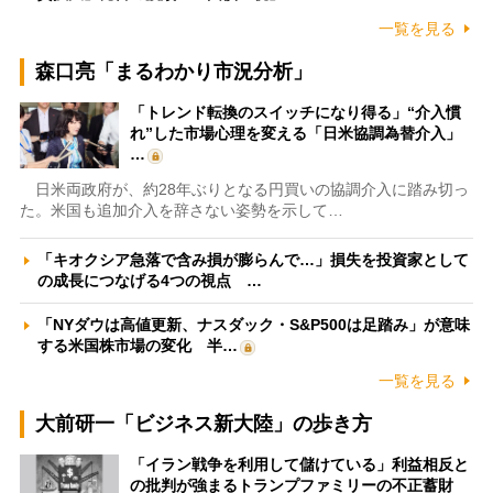
一覧を見る
森口亮「まるわかり市況分析」
「トレンド転換のスイッチになり得る」“介入慣
れ”した市場心理を変える「日米協調為替介入」
…
日米両政府が、約28年ぶりとなる円買いの協調介入に踏み切っ
た。米国も追加介入を辞さない姿勢を示して…
「キオクシア急落で含み損が膨らんで…」損失を投資家として
の成長につなげる4つの視点 …
「NYダウは高値更新、ナスダック・S&P500は足踏み」が意味
する米国株市場の変化 半…
一覧を見る
大前研一「ビジネス新大陸」の歩き方
「イラン戦争を利用して儲けている」利益相反と
の批判が強まるトランプファミリーの不正蓄財