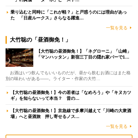
乗り込むと同時に「これが軽？」と戸惑うのには理由があっ
た 「日産ルークス」さらなる躍進…
一覧を見る
大竹聡の「昼酒御免！」
【大竹聡の昼酒御免！】「ネグローニ」「山崎」
「マンハッタン」新宿三丁目の隠れ家バーで1…
お酒はいつ飲んでもいいものだが、昼から飲むお酒にはまた格
別の味わいがある――。ライター・作家の大竹…
【大竹聡の昼酒御免！】今の若者は「なめろう」や「キヌカツ
ギ」を知らないって本当？ 昔の…
【大竹聡の昼酒御免！】京急線で多摩川越えて「川崎の大衆酒
場」へと昼酒旅 押し寄せるノス…
一覧を見る