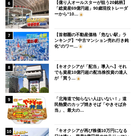
【億り人オールスターが狙う20銘柄】
6
「総資産69億円超」90歳現役トレーダ
ーから“10…
【首都圏の不動産価格「危ない駅」ラ
7
ンキング】“中古マンション売れ行き鈍
化”のワー…
【キオクシアが「配当」導入へ】それ
8
でも資産10億円超の配当株投資の達人
が「買う…
「北海道で知らない人はいない！」道
9
民熱愛のカップ焼きそば「やきそば弁
当」、最大の…
「キオクシアが再び株価10万円になる
10