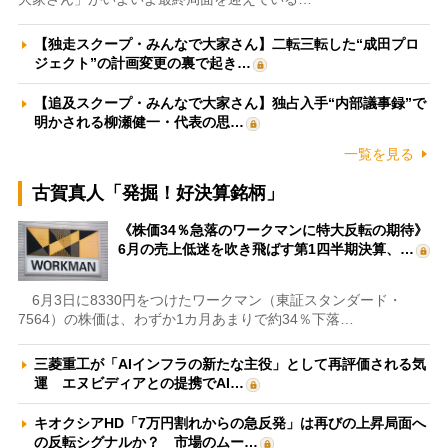
【独走スクープ・みんなで大家さん】二転三転した“成田プロ
ジェクト”の計画変更の裏で起き…
【追及スクープ・みんなで大家さん】独占入手“内部議事録”で
明かされる柳瀬健一・代表の思…
一覧を見る
古賀真人「発掘！好決算銘柄」
《株価34％急落のワークマンに特大反転の期待》
6月の売上低迷を吹き飛ばす第1四半期決算、…
6月3日に8330円をつけたワークマン（東証スタンダード・
7564）の株価は、わずか1カ月あまりで約34％下落…
三菱重工が「AIインフラの新たな主役」として再評価される気
運 エヌビディアとの提携でAI…
キオクシアHD「7万円割れからの急反発」は再びの上昇局面へ
の反転シグナルか？ 市場のムー…