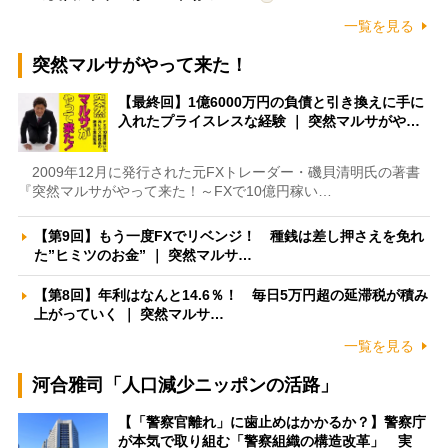
一覧を見る
突然マルサがやって来た！
【最終回】1億6000万円の負債と引き換えに手に
入れたプライスレスな経験 ｜ 突然マルサがや…
2009年12月に発行された元FXトレーダー・磯貝清明氏の著書
『突然マルサがやって来た！～FXで10億円稼い…
【第9回】もう一度FXでリベンジ！ 種銭は差し押さえを免れ
た”ヒミツのお金” ｜ 突然マルサ…
【第8回】年利はなんと14.6％！ 毎日5万円超の延滞税が積み
上がっていく ｜ 突然マルサ…
一覧を見る
河合雅司「人口減少ニッポンの活路」
【「警察官離れ」に歯止めはかかるか？】警察庁
が本気で取り組む「警察組織の構造改革」 実