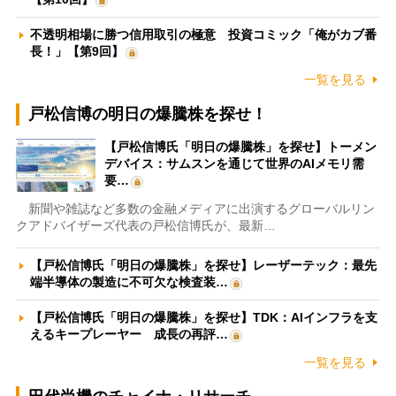
不透明相場に勝つ信用取引の極意 投資コミック「俺がカブ番
長！」【第9回】
一覧を見る
戸松信博の明日の爆騰株を探せ！
【戸松信博氏「明日の爆騰株」を探せ】トーメン
デバイス：サムスンを通じて世界のAIメモリ需
要…
新聞や雑誌など多数の金融メディアに出演するグローバルリン
クアドバイザーズ代表の戸松信博氏が、最新…
【戸松信博氏「明日の爆騰株」を探せ】レーザーテック：最先
端半導体の製造に不可欠な検査装…
【戸松信博氏「明日の爆騰株」を探せ】TDK：AIインフラを支
えるキープレーヤー 成長の再評…
一覧を見る