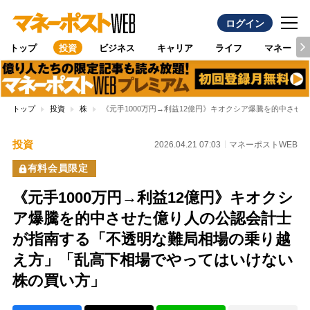
ログイン
トップ
投資
ビジネス
キャリア
ライフ
マネー
トップ
投資
株
《元手1000万円→利益12億円》キオクシア爆騰を的中さ
投資
2026.04.21 07:03
マネーポストWEB
有料会員限定
《元手1000万円→利益12億円》キオクシ
ア爆騰を的中させた億り人の公認会計士
が指南する「不透明な難局相場の乗り越
え方」「乱高下相場でやってはいけない
株の買い方」