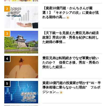
【資産10億円超・かんちさんが厳
2
選！】「キオクシアの次」に資金が流
れる期待の高…
【天下統一を見据えた豊臣兄弟の経済
3
政策】秀吉が弟・秀長を紀伊に転封し
た納得の事情…
豊臣兄弟は転戦続きでなぜ軍費が続い
4
たのか？ 信長亡き後、秀吉・秀長の
突出した経済…
資産10億円超の投資家が明かす“AI・半
5
導体相場に乗らなかった理由” フルポ
ジション…