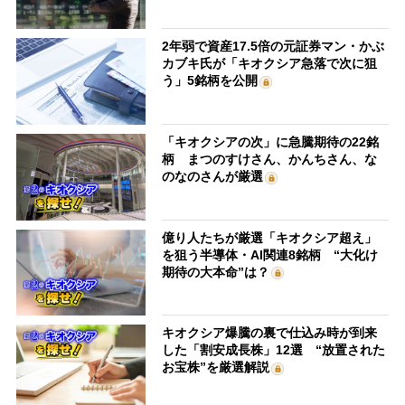
2年弱で資産17.5倍の元証券マン・かぶ
カブキ氏が「キオクシア急落で次に狙
う」5銘柄を公開
「キオクシアの次」に急騰期待の22銘
柄 まつのすけさん、かんちさん、な
のなのさんが厳選
億り人たちが厳選「キオクシア超え」
を狙う半導体・AI関連8銘柄 “大化け
期待の大本命”は？
キオクシア爆騰の裏で仕込み時が到来
した「割安成長株」12選 “放置された
お宝株”を厳選解説