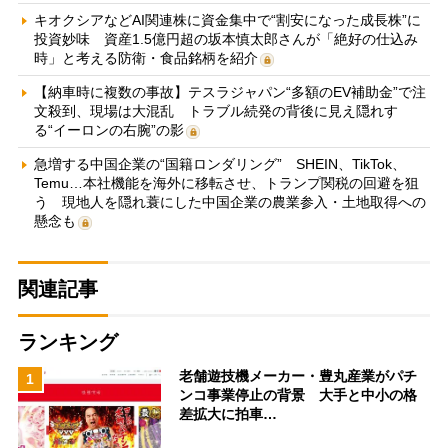
キオクシアなどAI関連株に資金集中で“割安になった成長株”に
投資妙味 資産1.5億円超の坂本慎太郎さんが「絶好の仕込み
時」と考える防衛・食品銘柄を紹介
【納車時に複数の事故】テスラジャパン“多額のEV補助金”で注
文殺到、現場は大混乱 トラブル続発の背後に見え隠れす
る“イーロンの右腕”の影
急増する中国企業の“国籍ロンダリング” SHEIN、TikTok、
Temu…本社機能を海外に移転させ、トランプ関税の回避を狙
う 現地人を隠れ蓑にした中国企業の農業参入・土地取得への
懸念も
関連記事
ランキング
老舗遊技機メーカー・豊丸産業がパチ
1
ンコ事業停止の背景 大手と中小の格
差拡大に拍車…