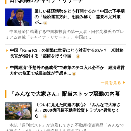
田代尚機のチャイナ・リサーチ
厳しい経済情勢をどう打開するか？中国の下半期
の「経済運営方針」を読み解く 需要不足対策
が…
中国経済に精通する中国株投資の第一人者・田代尚機氏のプレ
ミアム連載「チャイナ・リサーチ」。中国の…
中国「Kimi K3」の衝撃に世界はどう対応するのか？ 米財務
長官が検討する「蒸留を行う中国…
中国経済“予想外の低成長”で政策のテコ入れ必至か 経済運営
方針の修正で成長加速が予想さ…
一覧を見る
「みんなで大家さん」配当ストップ騒動の内幕
《ついに見えた問題の核心》「みんなで大家さ
ん」2000億円超不動産投資トラブル“異常なく
ら…
本誌『週刊ポスト』が追及してきた不動産投資商品「みんなで
大家さん」がいよいよ最終局面を迎えている…