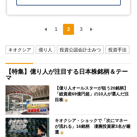
1
2
3
キオクシア
億り人
投資公認会計士みつ
投資手法
【特集】億り人が注目する日本株銘柄＆テー
マ
【億り人オールスターが狙う20銘柄】
「総資産69億円超」の10人が選んだ注
目株
キオクシア・ショックで「次にマネー
が流れる」16銘柄 凄腕投資家3名が厳
選