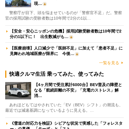
現…
警察庁が目下、頭を悩ませているのが「警察官不足」だ。警察
官の採用試験の受験者数は10年間で2分の1以…
【安全・安心ニッポンの危機】採用試験受験者数は10年間で2
分の1以下に！ 出生数減がも…
【医療崩壊】人口減少で「医師不足」に加えて「患者不足」に
見舞われ地域医療が限界に 今後…
一覧を見る
快適クルマ生活 乗ってみた、使ってみた
【4ヶ月間で受注累計6000台】BEV普及の障壁と
なる「航続距離の不安」「充電のストレス」解
消…
あれほどもてはやされていた「EV（BEV）シフト」の潮流も、
最近では減速基調になっているように見える。…
《雪道の対応力を検証》シビアな状況で実感した「フォレスタ
ー」の真価 「ターボ」と「スト…