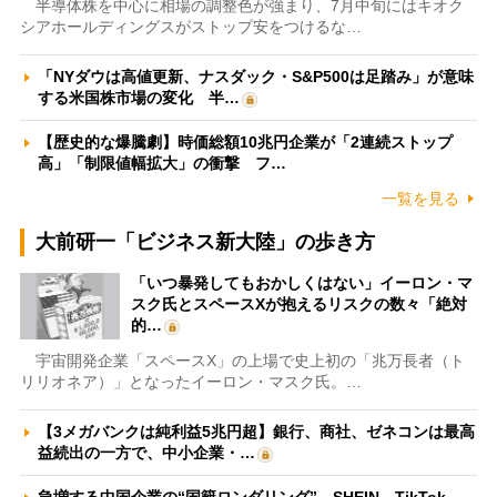
半導体株を中心に相場の調整色が強まり、7月中旬にはキオク
シアホールディングスがストップ安をつけるな…
「NYダウは高値更新、ナスダック・S&P500は足踏み」が意味
する米国株市場の変化 半…
【歴史的な爆騰劇】時価総額10兆円企業が「2連続ストップ
高」「制限値幅拡大」の衝撃 フ…
一覧を見る
大前研一「ビジネス新大陸」の歩き方
「いつ暴発してもおかしくはない」イーロン・マ
スク氏とスペースXが抱えるリスクの数々「絶対
的…
宇宙開発企業「スペースX」の上場で史上初の「兆万長者（ト
リリオネア）」となったイーロン・マスク氏。…
【3メガバンクは純利益5兆円超】銀行、商社、ゼネコンは最高
益続出の一方で、中小企業・…
急増する中国企業の“国籍ロンダリング” SHEIN、TikTok、