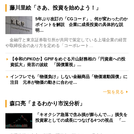
藤川里絵「さあ、投資を始めよう！」
5年ぶり改訂の「CGコード」、何が変わったのか
ポイントを解説 企業に成長投資の具体的な説
明…
金融庁と東京証券取引所が共同で策定している上場企業の経営
や取締役会のあり方を定める「コーポレート…
【令和のPKOか】GPIFをめぐる片山財務相の「円資産への投
資拡大」発言の波紋 「国債重視」…
インフレでも「物価負け」しない金融商品「物価連動国債」に
注目 元本が物価の動きに合わせ…
一覧を見る
森口亮「まるわかり市況分析」
「キオクシア急落で含み損が膨らんで…」損失を
投資家としての成長につなげる4つの視点 「…