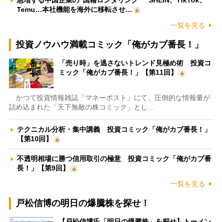
Temu…本社機能を海外に移転させ…
一覧を見る
投資ノウハウ満載コミック「俺がカブ番長！」
「売り時」を逃さないトレンド見極め術 投資コ
ミック「俺がカブ番長！」【第11回】
かつて投資情報雑誌「マネーポスト」にて、圧倒的な情報量が
詰め込まれた「天下無敵の株コミック」とし…
テクニカル分析・集中講義 投資コミック「俺がカブ番長！」
【第10回】
不透明相場に勝つ信用取引の極意 投資コミック「俺がカブ番
長！」【第9回】
一覧を見る
戸松信博の明日の爆騰株を探せ！
【戸松信博氏「明日の爆騰株」を探せ】トーメン