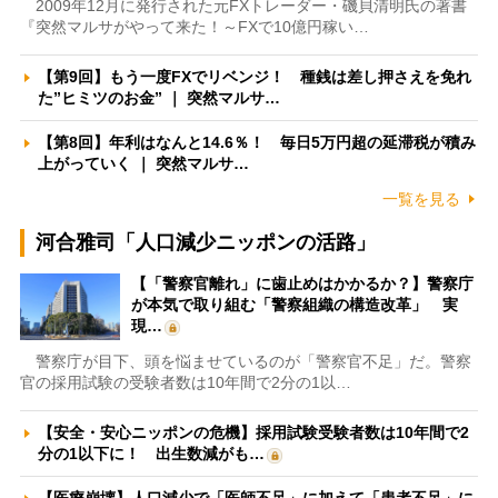
2009年12月に発行された元FXトレーダー・磯貝清明氏の著書
『突然マルサがやって来た！～FXで10億円稼い…
【第9回】もう一度FXでリベンジ！ 種銭は差し押さえを免れ
た”ヒミツのお金” ｜ 突然マルサ…
【第8回】年利はなんと14.6％！ 毎日5万円超の延滞税が積み
上がっていく ｜ 突然マルサ…
一覧を見る
河合雅司「人口減少ニッポンの活路」
【「警察官離れ」に歯止めはかかるか？】警察庁
が本気で取り組む「警察組織の構造改革」 実
現…
警察庁が目下、頭を悩ませているのが「警察官不足」だ。警察
官の採用試験の受験者数は10年間で2分の1以…
【安全・安心ニッポンの危機】採用試験受験者数は10年間で2
分の1以下に！ 出生数減がも…
【医療崩壊】人口減少で「医師不足」に加えて「患者不足」に