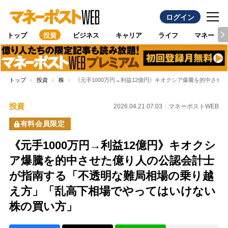
ログイン
トップ
投資
ビジネス
キャリア
ライフ
マネー
トップ
投資
株
《元手1000万円→利益12億円》キオクシア爆騰を的中さ
投資
2026.04.21 07:03
マネーポストWEB
有料会員限定
《元手1000万円→利益12億円》キオクシ
ア爆騰を的中させた億り人の公認会計士
が指南する「不透明な難局相場の乗り越
え方」「乱高下相場でやってはいけない
株の買い方」