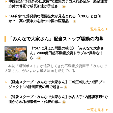
中国経済“予想外の低成長”で政策のテコ入れ必至か 経済運営
方針の修正で成長加速が予想さ…
“AI革命”で爆発的な需要拡大が見込まれる「CXO」とは何
か？ 高い競争力を持つ中国の医薬品…
一覧を見る
「みんなで大家さん」配当ストップ騒動の内幕
《ついに見えた問題の核心》「みんなで大家さ
ん」2000億円超不動産投資トラブル“異常なく
ら…
本誌『週刊ポスト』が追及してきた不動産投資商品「みんなで
大家さん」がいよいよ最終局面を迎えている…
【独走スクープ・みんなで大家さん】二転三転した“成田プロ
ジェクト”の計画変更の裏で起き…
【追及スクープ・みんなで大家さん】独占入手“内部議事録”で
明かされる柳瀬健一・代表の思…
一覧を見る