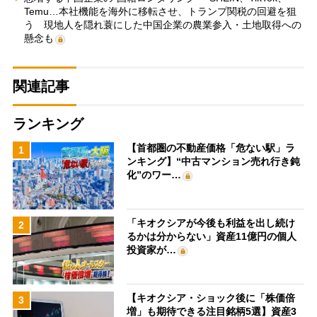
Temu…本社機能を海外に移転させ、トランプ関税の回避を狙
う 現地人を隠れ蓑にした中国企業の農業参入・土地取得への
懸念も
関連記事
ランキング
【首都圏の不動産価格「危ない駅」ラ
1
ンキング】“中古マンション売れ行き鈍
化”のワー…
「キオクシアが今後も利益を出し続け
2
るかは分からない」資産11億円の個人
投資家が…
【キオクシア・ショック後に「株価倍
3
増」も期待できる注目銘柄5選】資産3