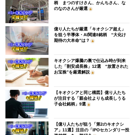
柄 まつのすけさん、かんちさん、な
のなのさんが厳選
億り人たちが厳選「キオクシア超え」
を狙う半導体・AI関連8銘柄 “大化け
期待の大本命”は？
キオクシア爆騰の裏で仕込み時が到来
した「割安成長株」12選 “放置された
お宝株”を厳選解説
【キオクシアと同じ構図】億り人たち
が注目する「親会社よりも成長しうる
子会社銘柄」9選
【億り人たちが狙う「第2のキオクシ
ア」11選】注目の「IPOセカンダリー投