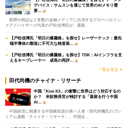
デバイス：サムスンを通じて世界のAIメモリ需
要…
新聞や雑誌など多数の金融メディアに出演するグローバルリン
クアドバイザーズ代表の戸松信博氏が、最新…
【戸松信博氏「明日の爆騰株」を探せ】レーザーテック：最先
端半導体の製造に不可欠な検査装…
【戸松信博氏「明日の爆騰株」を探せ】TDK：AIインフラを支
えるキープレーヤー 成長の再評…
一覧を見る
田代尚機のチャイナ・リサーチ
中国「Kimi K3」の衝撃に世界はどう対応するの
か？ 米財務長官が検討する「蒸留を行う中国
AI…
中国経済に精通する中国株投資の第一人者・田代尚機氏のプレ
ミアム連載「チャイナ・リサーチ」。中国企…