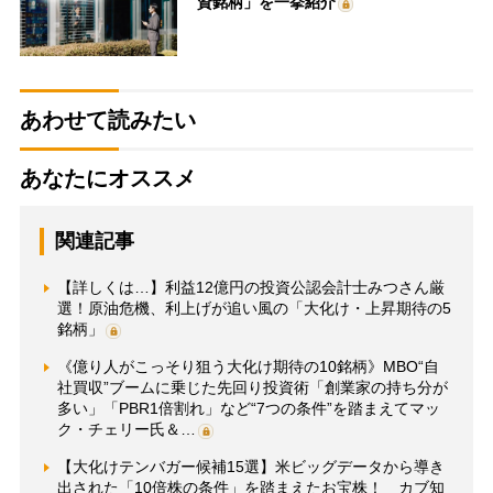
資銘柄」を一挙紹介
あわせて読みたい
あなたにオススメ
関連記事
【詳しくは…】利益12億円の投資公認会計士みつさん厳
選！原油危機、利上げが追い風の「大化け・上昇期待の5
銘柄」
《億り人がこっそり狙う大化け期待の10銘柄》MBO“自
社買収”ブームに乗じた先回り投資術「創業家の持ち分が
多い」「PBR1倍割れ」など“7つの条件”を踏まえてマッ
ク・チェリー氏＆…
【大化けテンバガー候補15選】米ビッグデータから導き
出された「10倍株の条件」を踏まえたお宝株！ カブ知