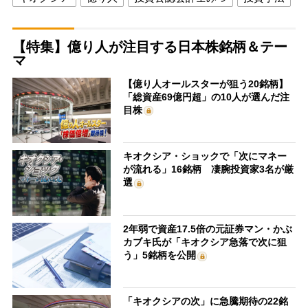
【特集】億り人が注目する日本株銘柄＆テー
マ
【億り人オールスターが狙う20銘柄】
「総資産69億円超」の10人が選んだ注
目株
キオクシア・ショックで「次にマネー
が流れる」16銘柄 凄腕投資家3名が厳
選
2年弱で資産17.5倍の元証券マン・かぶ
カブキ氏が「キオクシア急落で次に狙
う」5銘柄を公開
「キオクシアの次」に急騰期待の22銘