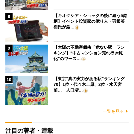
【キオクシア・ショックの後に狙う5銘
8
柄】イベント投資家の億り人・羽根英
樹氏が厳…
【大阪の不動産価格「危ない駅」ラン
9
キング】“中古マンション売れ行き鈍
化”のワース…
【東京“真の実力がある駅”ランキング
10
70】1位・代々木上原、2位・水天宮
前… 人口増…
一覧を見る
注目の著者・連載