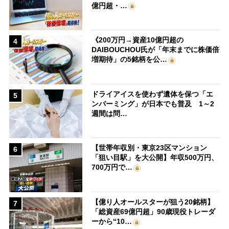
億円超・…
《200万円→資産10億円超の
4
DAIBOUCHOU氏が「年末までに株価倍
増期待」の5銘柄を公…
ドライアイスを使わず遺体を保つ「エ
5
ンバーミング」が日本でも普及 1～2
週間は問…
【世帯年収別・東京23区マンション
6
「狙い目駅」を大公開】年収500万円、
700万円で…
【億り人オールスターが狙う20銘柄】
7
「総資産69億円超」90歳現役トレーダ
ーから“10…