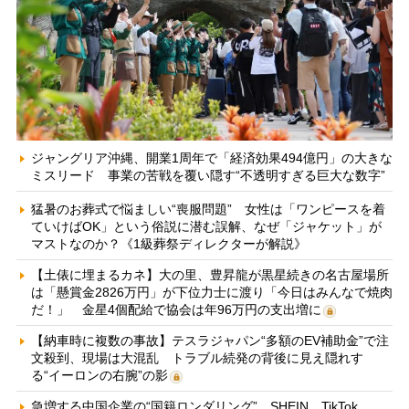
ジャングリア沖縄、開業1周年で「経済効果494億円」の大きな
ミスリード 事業の苦戦を覆い隠す“不透明すぎる巨大な数字”
猛暑のお葬式で悩ましい“喪服問題” 女性は「ワンピースを着
ていけばOK」という俗説に潜む誤解、なぜ「ジャケット」が
マストなのか？《1級葬祭ディレクターが解説》
【土俵に埋まるカネ】大の里、豊昇龍が黒星続きの名古屋場所
は「懸賞金2826万円」が下位力士に渡り「今日はみんなで焼肉
だ！」 金星4個配給で協会は年96万円の支出増に
【納車時に複数の事故】テスラジャパン“多額のEV補助金”で注
文殺到、現場は大混乱 トラブル続発の背後に見え隠れす
る“イーロンの右腕”の影
急増する中国企業の“国籍ロンダリング” SHEIN、TikTok、