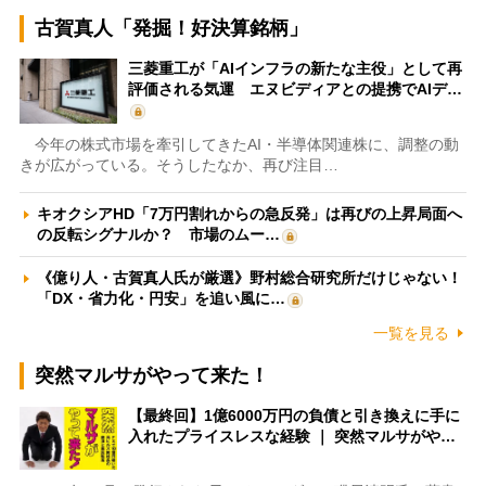
古賀真人「発掘！好決算銘柄」
三菱重工が「AIインフラの新たな主役」として再
評価される気運 エヌビディアとの提携でAIデ…
今年の株式市場を牽引してきたAI・半導体関連株に、調整の動
きが広がっている。そうしたなか、再び注目…
キオクシアHD「7万円割れからの急反発」は再びの上昇局面へ
の反転シグナルか？ 市場のムー…
《億り人・古賀真人氏が厳選》野村総合研究所だけじゃない！
「DX・省力化・円安」を追い風に…
一覧を見る
突然マルサがやって来た！
【最終回】1億6000万円の負債と引き換えに手に
入れたプライスレスな経験 ｜ 突然マルサがや…