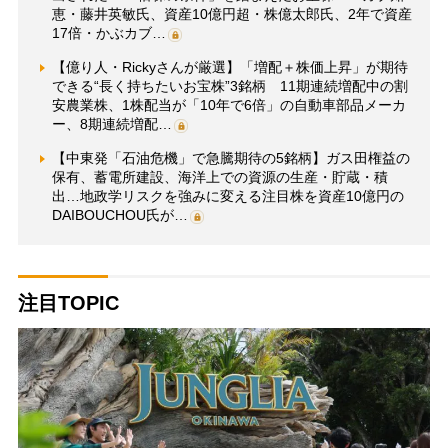
恵・藤井英敏氏、資産10億円超・株億太郎氏、2年で資産
17倍・かぶカブ…
【億り人・Rickyさんが厳選】「増配＋株価上昇」が期待
できる“長く持ちたいお宝株”3銘柄 11期連続増配中の割
安農業株、1株配当が「10年で6倍」の自動車部品メーカ
ー、8期連続増配…
【中東発「石油危機」で急騰期待の5銘柄】ガス田権益の
保有、蓄電所建設、海洋上での資源の生産・貯蔵・積
出…地政学リスクを強みに変える注目株を資産10億円の
DAIBOUCHOU氏が…
注目TOPIC