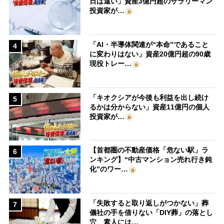
日は遠い」資産3億円超のサラリーマン
投資家が…
「AI・半導体関連が“本命”であること
4
に変わりはない」資産20億円超の90歳
現役トレー…
「キオクシアが今後も利益を出し続け
5
るかは分からない」資産11億円の個人
投資家が…
【首都圏の不動産価格「危ない駅」ラ
6
ンキング】“中古マンション売れ行き鈍
化”のワー…
「失敗すると取り返しがつかない」葬
7
儀社の手を借りない「DIY葬」の落とし
穴 素人には…