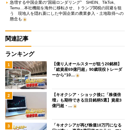
急増する中国企業の“国籍ロンダリング” SHEIN、TikTok、
Temu…本社機能を海外に移転させ、トランプ関税の回避を狙
う 現地人を隠れ蓑にした中国企業の農業参入・土地取得への
懸念も
関連記事
ランキング
【億り人オールスターが狙う20銘柄】
1
「総資産69億円超」90歳現役トレーダ
ーから“10…
【キオクシア・ショック後に「株価倍
2
増」も期待できる注目銘柄5選】資産3
億円超・…
「キオクシアが再び株価10万円になる
3