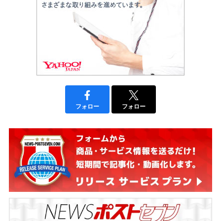
フォロー
フォロー