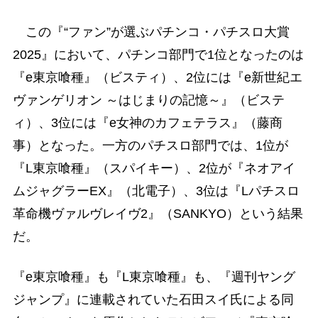
この『“ファン”が選ぶパチンコ・パチスロ大賞
2025』において、パチンコ部門で1位となったのは
『e東京喰種』（ビスティ）、2位には『e新世紀エ
ヴァンゲリオン ～はじまりの記憶～』（ビステ
ィ）、3位には『e女神のカフェテラス』（藤商
事）となった。一方のパチスロ部門では、1位が
『L東京喰種』（スパイキー）、2位が『ネオアイ
ムジャグラーEX』（北電子）、3位は『Lパチスロ
革命機ヴァルヴレイヴ2』（SANKYO）という結果
だ。
『e東京喰種』も『L東京喰種』も、『週刊ヤング
ジャンプ』に連載されていた石田スイ氏による同