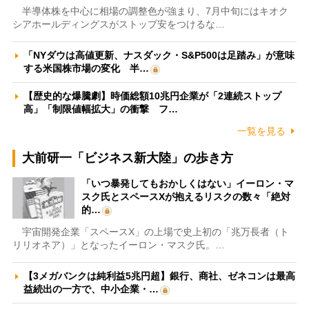
半導体株を中心に相場の調整色が強まり、7月中旬にはキオク
シアホールディングスがストップ安をつけるな…
「NYダウは高値更新、ナスダック・S&P500は足踏み」が意味
する米国株市場の変化 半…
【歴史的な爆騰劇】時価総額10兆円企業が「2連続ストップ
高」「制限値幅拡大」の衝撃 フ…
一覧を見る
大前研一「ビジネス新大陸」の歩き方
「いつ暴発してもおかしくはない」イーロン・マ
スク氏とスペースXが抱えるリスクの数々「絶対
的…
宇宙開発企業「スペースX」の上場で史上初の「兆万長者（ト
リリオネア）」となったイーロン・マスク氏。…
【3メガバンクは純利益5兆円超】銀行、商社、ゼネコンは最高
益続出の一方で、中小企業・…