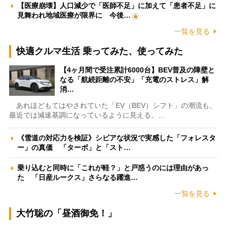
【医療崩壊】人口減少で「医師不足」に加えて「患者不足」に
見舞われ地域医療が限界に 今後…
一覧を見る
快適クルマ生活 乗ってみた、使ってみた
【4ヶ月間で受注累計6000台】BEV普及の障壁と
なる「航続距離の不安」「充電のストレス」解
消…
あれほどもてはやされていた「EV（BEV）シフト」の潮流も、
最近では減速基調になっているように見える。…
《雪道の対応力を検証》シビアな状況で実感した「フォレスタ
ー」の真価 「ターボ」と「スト…
乗り込むと同時に「これが軽？」と戸惑うのには理由があっ
た 「日産ルークス」さらなる躍進…
一覧を見る
大竹聡の「昼酒御免！」