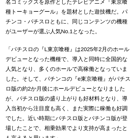
名コミックスを原作としたテレビアニメ『東京喰
種トーキョーグール』を題材とした遊技機だ。パ
チンコ・パチスロともに、同じコンテンツの機種
がユーザーが選ぶ人気No.1となった。
「パチスロの『L東京喰種』は2025年2月のホール
デビューとなった機種で、導入と同時に全国的な
人気となり、多くのホールで高稼働となっていま
した。そして、パチンコの『e東京喰種』がパチス
ロ版の約2か月後にホールデビューとなりました
が、パチスロ版の盛り上がりも好材料となり、導
入当初から注目度も高く、また実際に稼働も好調
でした。近い時期にパチスロ版とパチンコ版が登
場したことで、相乗効果でより支持が高まったと
も言えると思います」