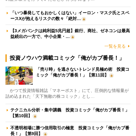
「いつ暴発してもおかしくはない」イーロン・マスク氏とスペ
ースXが抱えるリスクの数々「絶対…
【3メガバンクは純利益5兆円超】銀行、商社、ゼネコンは最高
益続出の一方で、中小企業・…
一覧を見る
投資ノウハウ満載コミック「俺がカブ番長！」
「売り時」を逃さないトレンド見極め術 投資コ
ミック「俺がカブ番長！」【第11回】
かつて投資情報雑誌「マネーポスト」にて、圧倒的な情報量が
詰め込まれた「天下無敵の株コミック」とし…
テクニカル分析・集中講義 投資コミック「俺がカブ番長！」
【第10回】
不透明相場に勝つ信用取引の極意 投資コミック「俺がカブ番
長！」【第9回】