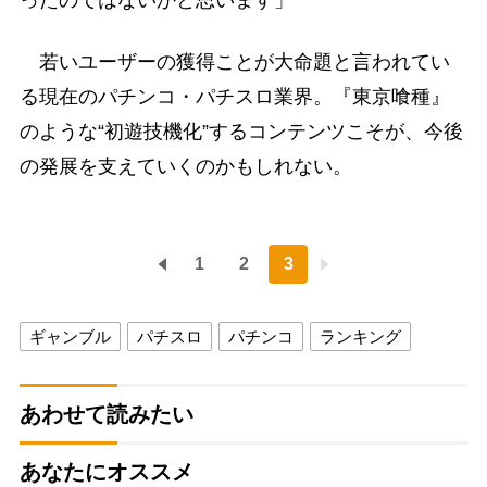
若いユーザーの獲得ことが大命題と言われてい
る現在のパチンコ・パチスロ業界。『東京喰種』
のような“初遊技機化”するコンテンツこそが、今後
の発展を支えていくのかもしれない。
1
2
3
ギャンブル
パチスロ
パチンコ
ランキング
あわせて読みたい
あなたにオススメ