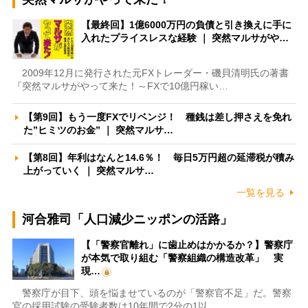
【最終回】1億6000万円の負債と引き換えに手に
入れたプライスレスな経験 ｜ 突然マルサがや…
2009年12月に発行された元FXトレーダー・磯貝清明氏の著書
『突然マルサがやって来た！～FXで10億円稼い…
【第9回】もう一度FXでリベンジ！ 種銭は差し押さえを免れ
た”ヒミツのお金” ｜ 突然マルサ…
【第8回】年利はなんと14.6％！ 毎日5万円超の延滞税が積み
上がっていく ｜ 突然マルサ…
一覧を見る
河合雅司「人口減少ニッポンの活路」
【「警察官離れ」に歯止めはかかるか？】警察庁
が本気で取り組む「警察組織の構造改革」 実
現…
警察庁が目下、頭を悩ませているのが「警察官不足」だ。警察
官の採用試験の受験者数は10年間で2分の1以…