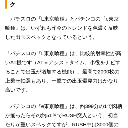
ク
パチスロの『L東京喰種』とパチンコの『e東京
喰種』は、いずれも昨今のトレンドを色濃く反映
した出玉スペックとなっているという。
「パチスロの『L東京喰種』は、比較的射幸性が高
いAT機です（AT＝アシストタイム。小役をナビす
ることで出玉が増加する機能）。最高で2000枚の
上乗せ抽選もあり、一撃での出玉爆発力はかなり
高いです。
パチンコの『e東京喰種』は、約399分の1で図柄
が揃ったらその約51％でRUSH突入という、初当
たりが重いスペックですが、RUSH中は3000個の