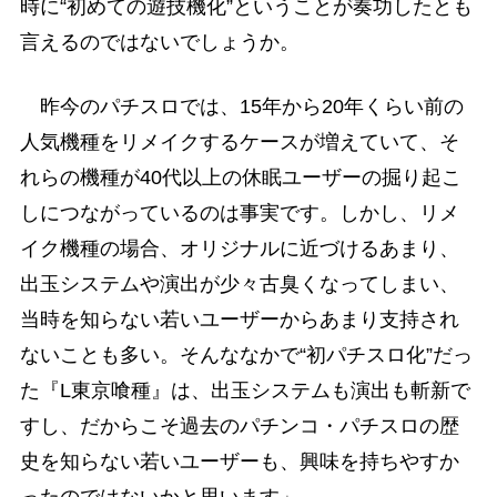
時に“初めての遊技機化”ということが奏功したとも
言えるのではないでしょうか。
昨今のパチスロでは、15年から20年くらい前の
人気機種をリメイクするケースが増えていて、そ
れらの機種が40代以上の休眠ユーザーの掘り起こ
しにつながっているのは事実です。しかし、リメ
イク機種の場合、オリジナルに近づけるあまり、
出玉システムや演出が少々古臭くなってしまい、
当時を知らない若いユーザーからあまり支持され
ないことも多い。そんななかで“初パチスロ化”だっ
た『L東京喰種』は、出玉システムも演出も斬新で
すし、だからこそ過去のパチンコ・パチスロの歴
史を知らない若いユーザーも、興味を持ちやすか
ったのではないかと思います」