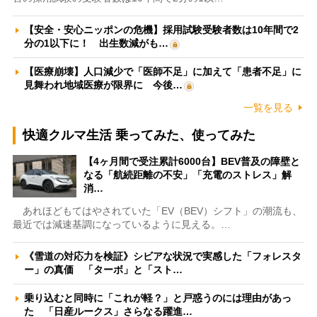
【安全・安心ニッポンの危機】採用試験受験者数は10年間で2
分の1以下に！ 出生数減がも…
【医療崩壊】人口減少で「医師不足」に加えて「患者不足」に
見舞われ地域医療が限界に 今後…
一覧を見る
快適クルマ生活 乗ってみた、使ってみた
【4ヶ月間で受注累計6000台】BEV普及の障壁と
なる「航続距離の不安」「充電のストレス」解
消…
あれほどもてはやされていた「EV（BEV）シフト」の潮流も、
最近では減速基調になっているように見える。…
《雪道の対応力を検証》シビアな状況で実感した「フォレスタ
ー」の真価 「ターボ」と「スト…
乗り込むと同時に「これが軽？」と戸惑うのには理由があっ
た 「日産ルークス」さらなる躍進…