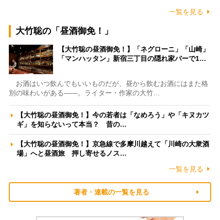
一覧を見る
大竹聡の「昼酒御免！」
【大竹聡の昼酒御免！】「ネグローニ」「山崎」
「マンハッタン」新宿三丁目の隠れ家バーで1…
お酒はいつ飲んでもいいものだが、昼から飲むお酒にはまた格
別の味わいがある――。ライター・作家の大竹…
【大竹聡の昼酒御免！】今の若者は「なめろう」や「キヌカツ
ギ」を知らないって本当？ 昔の…
【大竹聡の昼酒御免！】京急線で多摩川越えて「川崎の大衆酒
場」へと昼酒旅 押し寄せるノス…
一覧を見る
著者・連載の一覧を見る