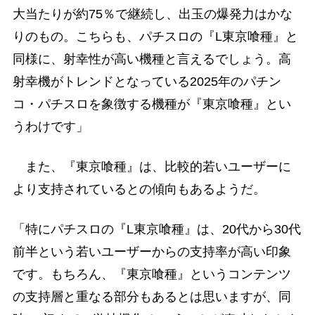
大当たりが約75％で継続し、出玉の爆発力はかな
りのもの。こちらも、パチスロの『L東京喰種』と
同様に、射幸性が高い機種と言えるでしょう。高
射幸機がトレンドとなっている2025年のパチン
コ・パチスロを象徴する機種が『東京喰種』とい
うわけです」
また、『東京喰種』は、比較的若いユーザーに
より支持されているとの傾向もあるようだ。
「特にパチスロの『L東京喰種』は、20代から30代
前半という若いユーザーからの支持率が高い印象
です。もちろん、『東京喰種』というコンテンツ
の支持層と重なる部分もあるとは思いますが、同