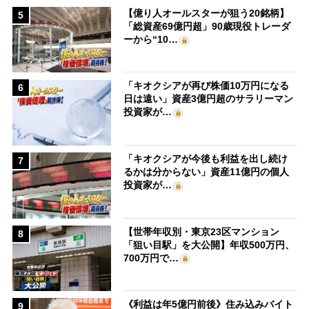
【億り人オールスターが狙う20銘柄】
5
「総資産69億円超」90歳現役トレーダ
ーから“10…
「キオクシアが再び株価10万円になる
6
日は遠い」資産3億円超のサラリーマン
投資家が…
「キオクシアが今後も利益を出し続け
7
るかは分からない」資産11億円の個人
投資家が…
【世帯年収別・東京23区マンション
8
「狙い目駅」を大公開】年収500万円、
700万円で…
《利益は年5億円前後》住み込みバイト
9