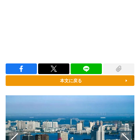
Loaded
:
100.00%
/
Unmute
本文に戻る