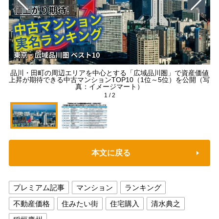
品川・田町の周辺エリアを中心とする「広域品川圏」で資産価値
上昇が期待できる中古マンションTOP10（1位～5位）を公開（写
真：イメージマート）
1
/
2
本文に戻る
プレミアム記事
マンション
ランキング
不動産価格
住みたい街
住宅購入
清水典之