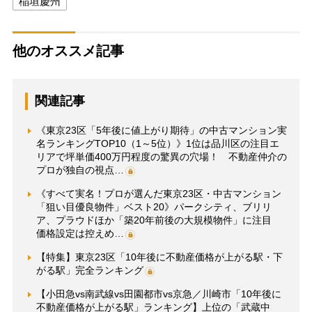
稲垣慶州
他のオススメ記事
関連記事
《東京23区「5年後に値上がり期待」の中古マンション実
名ランキングTOP10（1～5位）》1位は品川区の注目エ
リアで坪単価400万円程度の驚異の穴場！ 不動産仲介の
プロが独自の視点…
《すべて実名！プロが選んだ東京23区・中古マンション
「狙い目優良物件」ベスト20》パークシティ、ブリリ
ア、プラウドほか「築20年前後の大規模物件」に注目
価格設定は控えめ…
【特集】東京23区「10年後に不動産価格が上がる駅・下
がる駅」完全ランキング
【小田急vs南武線vs田園都市vs京急／川崎市「10年後に
不動産価格が上がる駅」ランキング】上位の「武蔵中