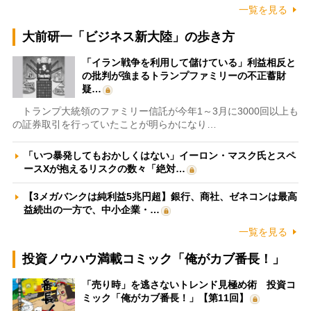
一覧を見る
大前研一「ビジネス新大陸」の歩き方
「イラン戦争を利用して儲けている」利益相反と
の批判が強まるトランプファミリーの不正蓄財
疑…
トランプ大統領のファミリー信託が今年1～3月に3000回以上も
の証券取引を行っていたことが明らかになり…
「いつ暴発してもおかしくはない」イーロン・マスク氏とスペ
ースXが抱えるリスクの数々「絶対…
【3メガバンクは純利益5兆円超】銀行、商社、ゼネコンは最高
益続出の一方で、中小企業・…
一覧を見る
投資ノウハウ満載コミック「俺がカブ番長！」
「売り時」を逃さないトレンド見極め術 投資コ
ミック「俺がカブ番長！」【第11回】