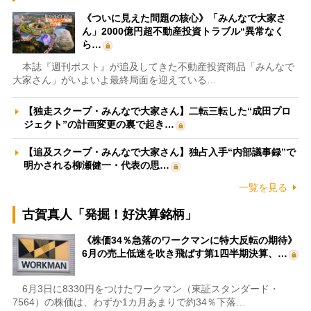
《ついに見えた問題の核心》「みんなで大家さ
ん」2000億円超不動産投資トラブル“異常なく
ら…
本誌『週刊ポスト』が追及してきた不動産投資商品「みんなで
大家さん」がいよいよ最終局面を迎えている…
【独走スクープ・みんなで大家さん】二転三転した“成田プロ
ジェクト”の計画変更の裏で起き…
【追及スクープ・みんなで大家さん】独占入手“内部議事録”で
明かされる柳瀬健一・代表の思…
一覧を見る
古賀真人「発掘！好決算銘柄」
《株価34％急落のワークマンに特大反転の期待》
6月の売上低迷を吹き飛ばす第1四半期決算、…
6月3日に8330円をつけたワークマン（東証スタンダード・
7564）の株価は、わずか1カ月あまりで約34％下落…