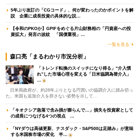
5年ぶり改訂の「CGコード」、何が変わったのかポイントを解
説 企業に成長投資の具体的な説…
【令和のPKOか】GPIFをめぐる片山財務相の「円資産への投
資拡大」発言の波紋 「国債重視」…
一覧を見る
森口亮「まるわかり市況分析」
「トレンド転換のスイッチになり得る」“介入慣
れ”した市場心理を変える「日米協調為替介入」
…
日米両政府が、約28年ぶりとなる円買いの協調介入に踏み切っ
た。米国も追加介入を辞さない姿勢を示して…
「キオクシア急落で含み損が膨らんで…」損失を投資家として
の成長につなげる4つの視点 …
「NYダウは高値更新、ナスダック・S&P500は足踏み」が意味
する米国株市場の変化 半…