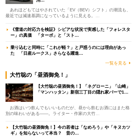
消…
あれほどもてはやされていた「EV（BEV）シフト」の潮流も、
最近では減速基調になっているように見える。…
《雪道の対応力を検証》シビアな状況で実感した「フォレスタ
ー」の真価 「ターボ」と「スト…
乗り込むと同時に「これが軽？」と戸惑うのには理由があっ
た 「日産ルークス」さらなる躍進…
一覧を見る
大竹聡の「昼酒御免！」
【大竹聡の昼酒御免！】「ネグローニ」「山崎」
「マンハッタン」新宿三丁目の隠れ家バーで1…
お酒はいつ飲んでもいいものだが、昼から飲むお酒にはまた格
別の味わいがある――。ライター・作家の大竹…
【大竹聡の昼酒御免！】今の若者は「なめろう」や「キヌカツ
ギ」を知らないって本当？ 昔の…