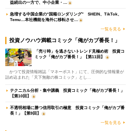
益続出の一方で、中小企業・…
急増する中国企業の“国籍ロンダリング” SHEIN、TikTok、
Temu…本社機能を海外に移転させ…
一覧を見る
投資ノウハウ満載コミック「俺がカブ番長！」
「売り時」を逃さないトレンド見極め術 投資コ
ミック「俺がカブ番長！」【第11回】
かつて投資情報雑誌「マネーポスト」にて、圧倒的な情報量が
詰め込まれた「天下無敵の株コミック」とし…
テクニカル分析・集中講義 投資コミック「俺がカブ番長！」
【第10回】
不透明相場に勝つ信用取引の極意 投資コミック「俺がカブ番
長！」【第9回】
一覧を見る