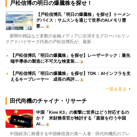
戸松信博の明日の爆騰株を探せ！
【戸松信博氏「明日の爆騰株」を探せ】トーメン
デバイス：サムスンを通じて世界のAIメモリ需
要…
新聞や雑誌など多数の金融メディアに出演するグローバルリン
クアドバイザーズ代表の戸松信博氏が、最新…
【戸松信博氏「明日の爆騰株」を探せ】レーザーテック：最先
端半導体の製造に不可欠な検査装…
【戸松信博氏「明日の爆騰株」を探せ】TDK：AIインフラを支
えるキープレーヤー 成長の再評…
一覧を見る
田代尚機のチャイナ・リサーチ
中国「Kimi K3」の衝撃に世界はどう対応するの
か？ 米財務長官が検討する「蒸留を行う中国
AI…
中国経済に精通する中国株投資の第一人者・田代尚機氏のプレ