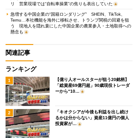
リ 営業現場では“自転車操業”の焦りも表出していた
急増する中国企業の“国籍ロンダリング” SHEIN、TikTok、
Temu…本社機能を海外に移転させ、トランプ関税の回避を狙
う 現地人を隠れ蓑にした中国企業の農業参入・土地取得への
懸念も
関連記事
ランキング
【億り人オールスターが狙う20銘柄】
1
「総資産69億円超」90歳現役トレーダ
ーから“10…
「キオクシアが今後も利益を出し続け
2
るかは分からない」資産11億円の個人
投資家が…