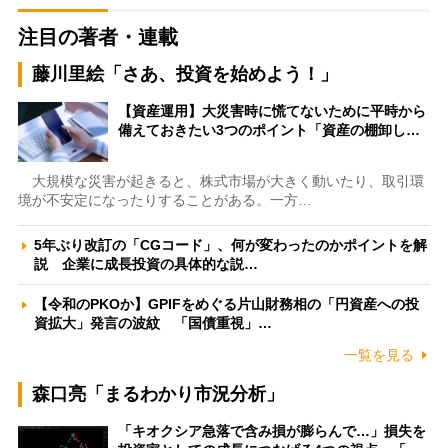
注目の著者・連載
藤川里絵「さあ、投資を始めよう！」
【資産運用】大災害時に慌てないために平時から
備えておきたい3つのポイント「資産の棚卸し…
大規模な災害が起きると、株式市場が大きく動いたり、取引環
境が不安定になったりすることがある。一方…
5年ぶり改訂の「CGコード」、何が変わったのかポイントを解
説 企業に成長投資の具体的な説…
【令和のPKOか】GPIFをめぐる片山財務相の「円資産への投
資拡大」発言の波紋 「国債重視」…
一覧を見る
森口亮「まるわかり市況分析」
「キオクシア急落で含み損が膨らんで…」損失を