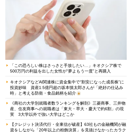
「この恐ろしい株はさっさと手放したい…」キオクシア株で
500万円の利益を出した女性が“夢よもう一度”と再購入
キオクシアなどAI関連株に資金集中で“割安になった成長株”に
投資妙味 資産1.5億円超の坂本慎太郎さんが「絶好の仕込み
時」と考える防衛・食品銘柄を紹介
《商社の大学別就職者数ランキングを解剖》三菱商事、三井物
産、住友商事への就職者は「東大・早大・慶大で約6割」の現
実 3大学以外で強い大学はどこか
【クレジット決済代行・全東信が破産】63社もの金融機関が融
資をしながら「20年以上の粉飾決算」を見抜けなかったカラク