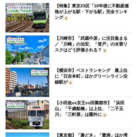
【特集】東京23区「10年後に不動産価
格が上がる駅・下がる駅」完全ランキ
ング
【川崎市】「武蔵中原」に注目集まる
／「川崎」の治安、「登戸」の水害リ
スクはどう評価される？
【横浜市】ベストランキング 最上位
に「日吉本町」ほかグリーンライン沿
線駅が
【小田急vs京王vs田園都市】「浜田
山」「千歳船橋」は上位、「二子玉
川」「三軒屋」は圏外に
【東京都】「勝どき」「豊洲」ほか湾