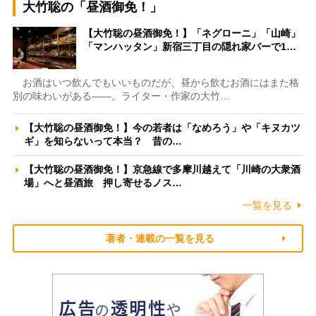
大竹聡の「昼酒御免！」
【大竹聡の昼酒御免！】「ネグローニ」「山崎」
「マンハッタン」新宿三丁目の隠れ家バーで1…
お酒はいつ飲んでもいいものだが、昼から飲むお酒にはまた格
別の味わいがある――。ライター・作家の大竹…
【大竹聡の昼酒御免！】今の若者は「なめろう」や「キヌカツ
ギ」を知らないって本当？ 昔の…
【大竹聡の昼酒御免！】京急線で多摩川越えて「川崎の大衆酒
場」へと昼酒旅 押し寄せるノス…
一覧を見る
著者・連載の一覧を見る