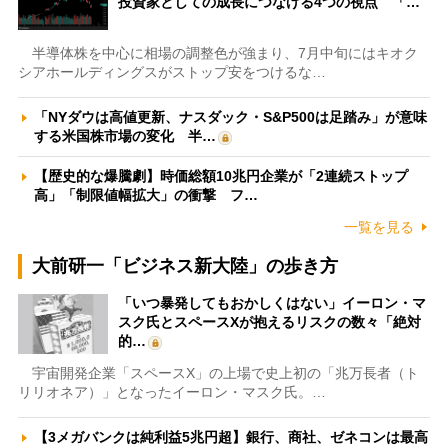
投資家としての成長につなげる4つの視点 「…
半導体株を中心に相場の調整色が強まり、7月中旬にはキオク
シアホールディングスがストップ安をつけるな…
「NYダウは高値更新、ナスダック・S&P500は足踏み」が意味
する米国株市場の変化 半…
【歴史的な爆騰劇】時価総額10兆円企業が「2連続ストップ
高」「制限値幅拡大」の衝撃 フ…
一覧を見る
大前研一「ビジネス新大陸」の歩き方
「いつ暴発してもおかしくはない」イーロン・マ
スク氏とスペースXが抱えるリスクの数々「絶対
的…
宇宙開発企業「スペースX」の上場で史上初の「兆万長者（ト
リリオネア）」となったイーロン・マスク氏。…
【3メガバンクは純利益5兆円超】銀行、商社、ゼネコンは最高