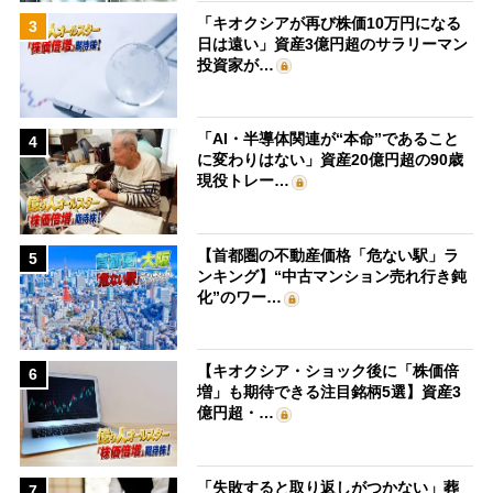
「キオクシアが再び株価10万円になる
3
日は遠い」資産3億円超のサラリーマン
投資家が…
「AI・半導体関連が“本命”であること
4
に変わりはない」資産20億円超の90歳
現役トレー…
【首都圏の不動産価格「危ない駅」ラ
5
ンキング】“中古マンション売れ行き鈍
化”のワー…
【キオクシア・ショック後に「株価倍
6
増」も期待できる注目銘柄5選】資産3
億円超・…
「失敗すると取り返しがつかない」葬
7