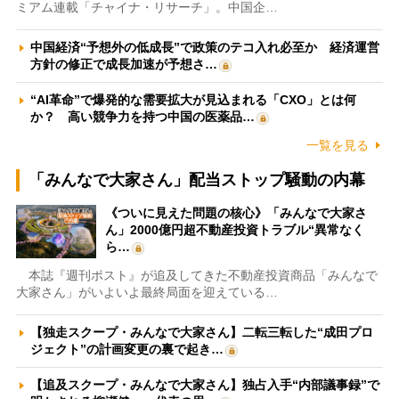
ミアム連載「チャイナ・リサーチ」。中国企…
中国経済“予想外の低成長”で政策のテコ入れ必至か 経済運営
方針の修正で成長加速が予想さ…
“AI革命”で爆発的な需要拡大が見込まれる「CXO」とは何
か？ 高い競争力を持つ中国の医薬品…
一覧を見る
「みんなで大家さん」配当ストップ騒動の内幕
《ついに見えた問題の核心》「みんなで大家さ
ん」2000億円超不動産投資トラブル“異常なく
ら…
本誌『週刊ポスト』が追及してきた不動産投資商品「みんなで
大家さん」がいよいよ最終局面を迎えている…
【独走スクープ・みんなで大家さん】二転三転した“成田プロ
ジェクト”の計画変更の裏で起き…
【追及スクープ・みんなで大家さん】独占入手“内部議事録”で