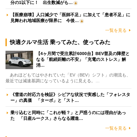
分の1以下に！ 出生数減がも…
【医療崩壊】人口減少で「医師不足」に加えて「患者不足」に
見舞われ地域医療が限界に 今後…
一覧を見る
快適クルマ生活 乗ってみた、使ってみた
【4ヶ月間で受注累計6000台】BEV普及の障壁と
なる「航続距離の不安」「充電のストレス」解
消…
あれほどもてはやされていた「EV（BEV）シフト」の潮流も、
最近では減速基調になっているように見える。…
《雪道の対応力を検証》シビアな状況で実感した「フォレスタ
ー」の真価 「ターボ」と「スト…
乗り込むと同時に「これが軽？」と戸惑うのには理由があっ
た 「日産ルークス」さらなる躍進…
一覧を見る