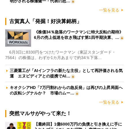
明かされる柳瀬健一・代表の思…
一覧を見る
古賀真人「発掘！好決算銘柄」
《株価34％急落のワークマンに特大反転の期待》
6月の売上低迷を吹き飛ばす第1四半期決算、…
6月3日に8330円をつけたワークマン（東証スタンダード・
7564）の株価は、わずか1カ月あまりで約34％下落…
三菱重工が「AIインフラの新たな主役」として再評価される気
運 エヌビディアとの提携でAI…
キオクシアHD「7万円割れからの急反発」は再びの上昇局面へ
の反転シグナルか？ 市場のムー…
一覧を見る
突然マルサがやって来た！
【最終回】1億6000万円の負債と引き換えに手に