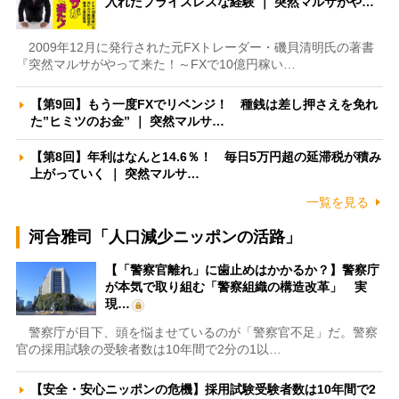
入れたプライスレスな経験 ｜ 突然マルサがや…
2009年12月に発行された元FXトレーダー・磯貝清明氏の著書
『突然マルサがやって来た！～FXで10億円稼い…
【第9回】もう一度FXでリベンジ！ 種銭は差し押さえを免れ
た”ヒミツのお金” ｜ 突然マルサ…
【第8回】年利はなんと14.6％！ 毎日5万円超の延滞税が積み
上がっていく ｜ 突然マルサ…
一覧を見る
河合雅司「人口減少ニッポンの活路」
【「警察官離れ」に歯止めはかかるか？】警察庁
が本気で取り組む「警察組織の構造改革」 実
現…
警察庁が目下、頭を悩ませているのが「警察官不足」だ。警察
官の採用試験の受験者数は10年間で2分の1以…
【安全・安心ニッポンの危機】採用試験受験者数は10年間で2