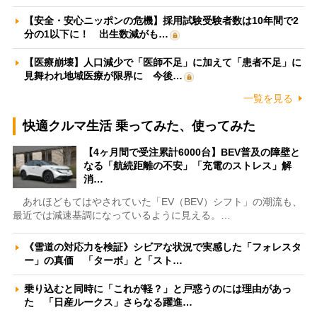
【安全・安心ニッポンの危機】採用試験受験者数は10年間で2
分の1以下に！ 出生数減がも…
【医療崩壊】人口減少で「医師不足」に加えて「患者不足」に
見舞われ地域医療が限界に 今後…
一覧を見る
快適クルマ生活 乗ってみた、使ってみた
【4ヶ月間で受注累計6000台】BEV普及の障壁と
なる「航続距離の不安」「充電のストレス」解
消…
あれほどもてはやされていた「EV（BEV）シフト」の潮流も、
最近では減速基調になっているように見える。…
《雪道の対応力を検証》シビアな状況で実感した「フォレスタ
ー」の真価 「ターボ」と「スト…
乗り込むと同時に「これが軽？」と戸惑うのには理由があっ
た 「日産ルークス」さらなる躍進…