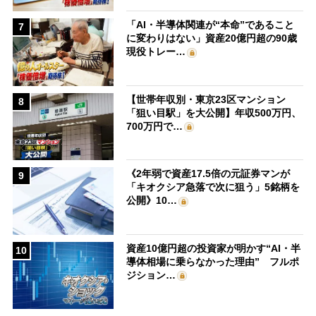
「AI・半導体関連が“本命”であること
7
に変わりはない」資産20億円超の90歳
現役トレー…
【世帯年収別・東京23区マンション
8
「狙い目駅」を大公開】年収500万円、
700万円で…
《2年弱で資産17.5倍の元証券マンが
9
「キオクシア急落で次に狙う」5銘柄を
公開》10…
資産10億円超の投資家が明かす“AI・半
10
導体相場に乗らなかった理由” フルポ
ジション…