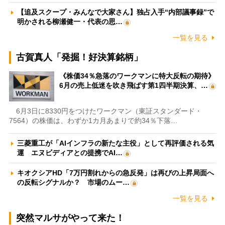
【追及スクープ・みんなで大家さん】独占入手“内部議事録”で
明かされる柳瀬健一・代表の思…
一覧を見る
古賀真人「発掘！好決算銘柄」
《株価34％急落のワークマンに特大反転の期待》
6月の売上低迷を吹き飛ばす第1四半期決算、…
6月3日に8330円をつけたワークマン（東証スタンダード・
7564）の株価は、わずか1カ月あまりで約34％下落…
三菱重工が「AIインフラの新たな主役」として再評価される気
運 エヌビディアとの提携でAI…
キオクシアHD「7万円割れからの急反発」は再びの上昇局面へ
の反転シグナルか？ 市場のムー…
一覧を見る
突然マルサがやって来た！