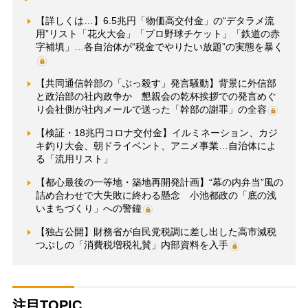
【詳しくは…】6.5兆円「物価高交付金」の“デタラメ流
用”リスト「花火大会」「プロ野球チケット」「鉄道の赤
字補填」…各自治体が“税金でやりたい放題”の実態を暴く
【共同通信幹部の「ぶっ殺す」発言騒動】背景に外信部
と政治部の社内政争か 懇親会の乾杯挨拶での発言めぐ
り会社側が社内メールで送った「幹部の謝罪」の全容
【検証・18兆円コロナ交付金】イルミネーション、カジ
キ釣り大会、朝ドライベント、アニメ事業…自治体によ
る「流用リスト」
【都心最後の一等地・築地再開発計画】“幕の内弁当”風の
詰め合わせで大失敗に終わる懸念 小池都政の「底の浅
いまちづくり」への警鐘
【独占公開】財務省が自民党税調に差し出した高市減税
つぶしの「消費税増税礼賛」内部資料を入手
注目TOPIC