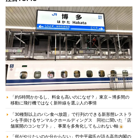
「約5時間かかるし、料金も高いのになぜ？」東京～博多間の
移動に飛行機ではなく新幹線を選ぶ人の事情
「30種類以上のパン食べ放題」で行列のできる新形態レストラ
ンを手掛けるサンマルクホールディングス 同社に聞いた「店
舗展開のコンセプト」、事業を多角化してもぶれない軸
「何がやりたいのか分からない」竹中平蔵氏が語る高市内閣の