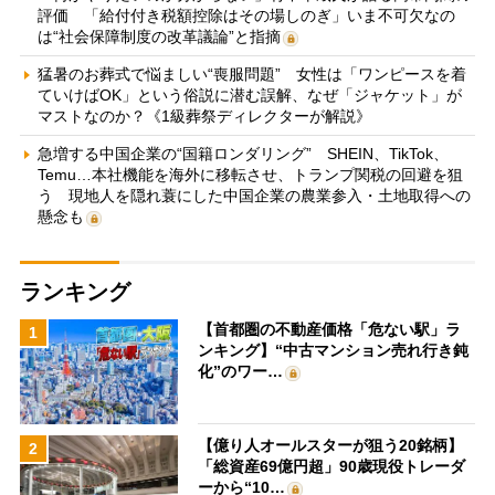
評価 「給付付き税額控除はその場しのぎ」いま不可欠なの
は“社会保障制度の改革議論”と指摘
猛暑のお葬式で悩ましい“喪服問題” 女性は「ワンピースを着
ていけばOK」という俗説に潜む誤解、なぜ「ジャケット」が
マストなのか？《1級葬祭ディレクターが解説》
急増する中国企業の“国籍ロンダリング” SHEIN、TikTok、
Temu…本社機能を海外に移転させ、トランプ関税の回避を狙
う 現地人を隠れ蓑にした中国企業の農業参入・土地取得への
懸念も
ランキング
【首都圏の不動産価格「危ない駅」ラ
1
ンキング】“中古マンション売れ行き鈍
化”のワー…
【億り人オールスターが狙う20銘柄】
2
「総資産69億円超」90歳現役トレーダ
ーから“10…