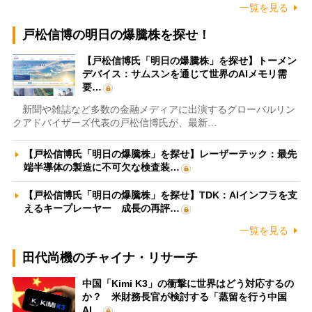
一覧を見る
戸松信博の明日の爆騰株を探せ！
【戸松信博氏「明日の爆騰株」を探せ】トーメン
デバイス：サムスンを通じて世界のAIメモリ需
要…
新聞や雑誌など多数の金融メディアに出演するグローバルリン
クアドバイザーズ代表の戸松信博氏が、最新…
【戸松信博氏「明日の爆騰株」を探せ】レーザーテック：最先
端半導体の製造に不可欠な検査装…
【戸松信博氏「明日の爆騰株」を探せ】TDK：AIインフラを支
えるキープレーヤー 成長の再評…
一覧を見る
田代尚機のチャイナ・リサーチ
中国「Kimi K3」の衝撃に世界はどう対応するの
か？ 米財務長官が検討する「蒸留を行う中国
AI…