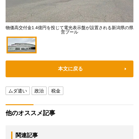
物価高交付金1.4億円を投じて電光表示盤が設置される新潟県の県
営プール
本文に戻る
ムダ遣い
政治
税金
他のオススメ記事
関連記事