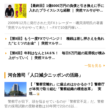
【最終回】1億6000万円の負債と引き換えに手に
入れたプライスレスな経験 ｜ 突然マルサがや…
2009年12月に発行された元FXトレーダー・磯貝清明氏の著書
『突然マルサがやって来た！～FXで10億円稼い…
【第9回】もう一度FXでリベンジ！ 種銭は差し押さえを免れ
た”ヒミツのお金” ｜ 突然マルサ…
【第8回】年利はなんと14.6％！ 毎日5万円超の延滞税が積み
上がっていく ｜ 突然マルサ…
一覧を見る
河合雅司「人口減少ニッポンの活路」
【「警察官離れ」に歯止めはかかるか？】警察庁
が本気で取り組む「警察組織の構造改革」 実
現…
警察庁が目下、頭を悩ませているのが「警察官不足」だ。警察
官の採用試験の受験者数は10年間で2分の1以…