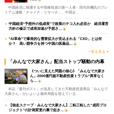
中国経済に精通する中国株投資の第一人者・田代尚機氏のプレ
ミアム連載「チャイナ・リサーチ」。中国企…
中国経済“予想外の低成長”で政策のテコ入れ必至か 経済運営
方針の修正で成長加速が予想さ…
“AI革命”で爆発的な需要拡大が見込まれる「CXO」とは何
か？ 高い競争力を持つ中国の医薬品…
一覧を見る
「みんなで大家さん」配当ストップ騒動の内幕
《ついに見えた問題の核心》「みんなで大家さ
ん」2000億円超不動産投資トラブル“異常なく
ら…
本誌『週刊ポスト』が追及してきた不動産投資商品「みんなで
大家さん」がいよいよ最終局面を迎えている…
【独走スクープ・みんなで大家さん】二転三転した“成田プロ
ジェクト”の計画変更の裏で起き…