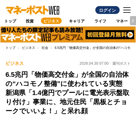
ログイン
トップ
投資
ビジネス
キャリア
ライフ
マネー
トップ
ビジネス
社会
6.5兆円「物価高交付金」が全国の自治体の“ハコモ
ビジネス
2026.04.30 07:00
週刊ポスト
6.5兆円「物価高交付金」が全国の自治体
の“ハコモノ整備”に使われている実態
新潟県「1.4億円でプールに電光表示盤取
り付け」事業に、地元住民「黒板とチョ
ークでいいよ！」と呆れ顔
Loaded
:
96.70%
/
Unmute