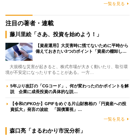
一覧を見る
注目の著者・連載
藤川里絵「さあ、投資を始めよう！」
【資産運用】大災害時に慌てないために平時から
備えておきたい3つのポイント「資産の棚卸し…
大規模な災害が起きると、株式市場が大きく動いたり、取引環
境が不安定になったりすることがある。一方…
5年ぶり改訂の「CGコード」、何が変わったのかポイントを解
説 企業に成長投資の具体的な説…
【令和のPKOか】GPIFをめぐる片山財務相の「円資産への投
資拡大」発言の波紋 「国債重視」…
一覧を見る
森口亮「まるわかり市況分析」