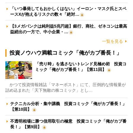
「いつ暴発してもおかしくはない」イーロン・マスク氏とスペ
ースXが抱えるリスクの数々「絶対…
【3メガバンクは純利益5兆円超】銀行、商社、ゼネコンは最高
益続出の一方で、中小企業・…
一覧を見る
投資ノウハウ満載コミック「俺がカブ番長！」
「売り時」を逃さないトレンド見極め術 投資コ
ミック「俺がカブ番長！」【第11回】
かつて投資情報雑誌「マネーポスト」にて、圧倒的な情報量が
詰め込まれた「天下無敵の株コミック」とし…
テクニカル分析・集中講義 投資コミック「俺がカブ番長！」
【第10回】
不透明相場に勝つ信用取引の極意 投資コミック「俺がカブ番
長！」【第9回】