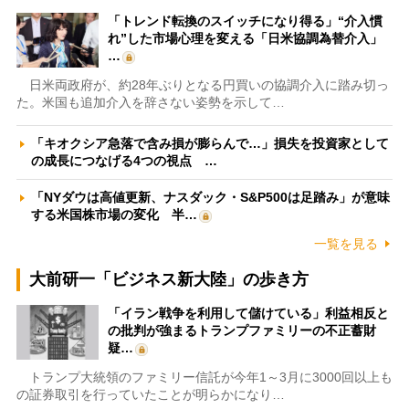
「トレンド転換のスイッチになり得る」“介入慣
れ”した市場心理を変える「日米協調為替介入」
…
日米両政府が、約28年ぶりとなる円買いの協調介入に踏み切っ
た。米国も追加介入を辞さない姿勢を示して…
「キオクシア急落で含み損が膨らんで…」損失を投資家として
の成長につなげる4つの視点 …
「NYダウは高値更新、ナスダック・S&P500は足踏み」が意味
する米国株市場の変化 半…
一覧を見る
大前研一「ビジネス新大陸」の歩き方
「イラン戦争を利用して儲けている」利益相反と
の批判が強まるトランプファミリーの不正蓄財
疑…
トランプ大統領のファミリー信託が今年1～3月に3000回以上も
の証券取引を行っていたことが明らかになり…