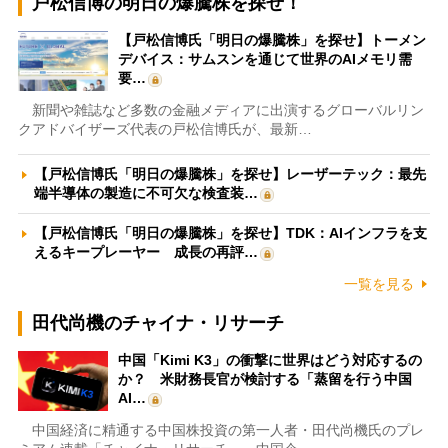
戸松信博の明日の爆騰株を探せ！
【戸松信博氏「明日の爆騰株」を探せ】トーメン
デバイス：サムスンを通じて世界のAIメモリ需
要…
新聞や雑誌など多数の金融メディアに出演するグローバルリン
クアドバイザーズ代表の戸松信博氏が、最新…
【戸松信博氏「明日の爆騰株」を探せ】レーザーテック：最先
端半導体の製造に不可欠な検査装…
【戸松信博氏「明日の爆騰株」を探せ】TDK：AIインフラを支
えるキープレーヤー 成長の再評…
一覧を見る
田代尚機のチャイナ・リサーチ
中国「Kimi K3」の衝撃に世界はどう対応するの
か？ 米財務長官が検討する「蒸留を行う中国
AI…
中国経済に精通する中国株投資の第一人者・田代尚機氏のプレ