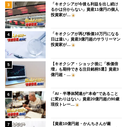
「キオクシアが今後も利益を出し続け
3
るかは分からない」資産11億円の個人
投資家が…
「キオクシアが再び株価10万円になる
4
日は遠い」資産3億円超のサラリーマン
投資家が…
【キオクシア・ショック後に「株価倍
5
増」も期待できる注目銘柄5選】資産3
億円超・…
「AI・半導体関連が“本命”であること
6
に変わりはない」資産20億円超の90歳
現役トレー…
【資産10億円超・かんちさんが厳
7