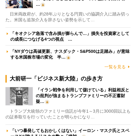
…
日米両政府が、約28年ぶりとなる円買いの協調介入に踏み切っ
た。米国も追加介入を辞さない姿勢を示して…
「キオクシア急落で含み損が膨らんで…」損失を投資家として
の成長につなげる4つの視点 …
「NYダウは高値更新、ナスダック・S&P500は足踏み」が意味
する米国株市場の変化 半…
一覧を見る
大前研一「ビジネス新大陸」の歩き方
「イラン戦争を利用して儲けている」利益相反と
の批判が強まるトランプファミリーの不正蓄財
疑…
トランプ大統領のファミリー信託が今年1～3月に3000回以上も
の証券取引を行っていたことが明らかになり…
「いつ暴発してもおかしくはない」イーロン・マスク氏とスペ