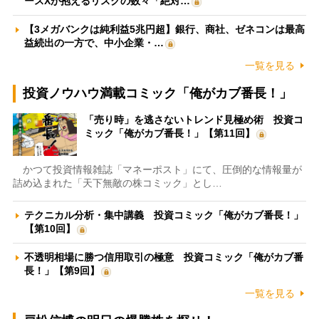
ースXが抱えるリスクの数々「絶対…
【3メガバンクは純利益5兆円超】銀行、商社、ゼネコンは最高
益続出の一方で、中小企業・…
一覧を見る
投資ノウハウ満載コミック「俺がカブ番長！」
「売り時」を逃さないトレンド見極め術 投資コ
ミック「俺がカブ番長！」【第11回】
かつて投資情報雑誌「マネーポスト」にて、圧倒的な情報量が
詰め込まれた「天下無敵の株コミック」とし…
テクニカル分析・集中講義 投資コミック「俺がカブ番長！」
【第10回】
不透明相場に勝つ信用取引の極意 投資コミック「俺がカブ番
長！」【第9回】
一覧を見る