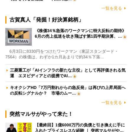
一覧を見る
古賀真人「発掘！好決算銘柄」
《株価34％急落のワークマンに特大反転の期待》
6月の売上低迷を吹き飛ばす第1四半期決算、…
6月3日に8330円をつけたワークマン（東証スタンダード・
7564）の株価は、わずか1カ月あまりで約34％下落…
三菱重工が「AIインフラの新たな主役」として再評価される気
運 エヌビディアとの提携でAI…
キオクシアHD「7万円割れからの急反発」は再びの上昇局面へ
の反転シグナルか？ 市場のムー…
一覧を見る
突然マルサがやって来た！
【最終回】1億6000万円の負債と引き換えに手に
入れたプライスレスな経験 ｜ 突然マルサがや…