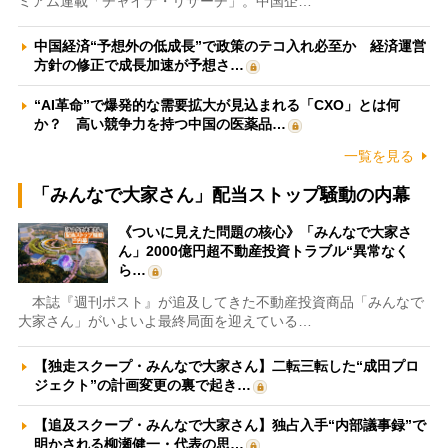
ミアム連載「チャイナ・リサーチ」。中国企…
中国経済“予想外の低成長”で政策のテコ入れ必至か 経済運営
方針の修正で成長加速が予想さ…
“AI革命”で爆発的な需要拡大が見込まれる「CXO」とは何
か？ 高い競争力を持つ中国の医薬品…
一覧を見る
「みんなで大家さん」配当ストップ騒動の内幕
《ついに見えた問題の核心》「みんなで大家さ
ん」2000億円超不動産投資トラブル“異常なく
ら…
本誌『週刊ポスト』が追及してきた不動産投資商品「みんなで
大家さん」がいよいよ最終局面を迎えている…
【独走スクープ・みんなで大家さん】二転三転した“成田プロ
ジェクト”の計画変更の裏で起き…
【追及スクープ・みんなで大家さん】独占入手“内部議事録”で
明かされる柳瀬健一・代表の思…