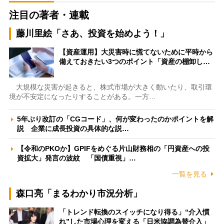
注目の著者・連載
藤川里絵「さあ、投資を始めよう！」
【資産運用】大災害時に慌てないために平時から
備えておきたい3つのポイント「資産の棚卸し…
大規模な災害が起きると、株式市場が大きく動いたり、取引環
境が不安定になったりすることがある。一方…
5年ぶり改訂の「CGコード」、何が変わったのかポイントを解
説 企業に成長投資の具体的な説…
【令和のPKOか】GPIFをめぐる片山財務相の「円資産への投
資拡大」発言の波紋 「国債重視」…
一覧を見る
森口亮「まるわかり市況分析」
「トレンド転換のスイッチになり得る」“介入慣
れ”した市場心理を変える「日米協調為替介入」