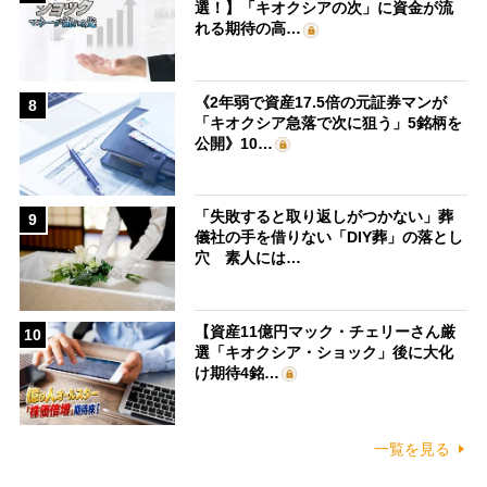
選！】「キオクシアの次」に資金が流
れる期待の高…
《2年弱で資産17.5倍の元証券マンが
8
「キオクシア急落で次に狙う」5銘柄を
公開》10…
「失敗すると取り返しがつかない」葬
9
儀社の手を借りない「DIY葬」の落とし
穴 素人には…
【資産11億円マック・チェリーさん厳
10
選「キオクシア・ショック」後に大化
け期待4銘…
一覧を見る