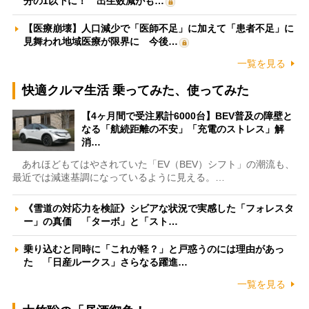
分の1以下に！ 出生数減がも…
【医療崩壊】人口減少で「医師不足」に加えて「患者不足」に
見舞われ地域医療が限界に 今後…
一覧を見る
快適クルマ生活 乗ってみた、使ってみた
【4ヶ月間で受注累計6000台】BEV普及の障壁と
なる「航続距離の不安」「充電のストレス」解
消…
あれほどもてはやされていた「EV（BEV）シフト」の潮流も、
最近では減速基調になっているように見える。…
《雪道の対応力を検証》シビアな状況で実感した「フォレスタ
ー」の真価 「ターボ」と「スト…
乗り込むと同時に「これが軽？」と戸惑うのには理由があっ
た 「日産ルークス」さらなる躍進…
一覧を見る