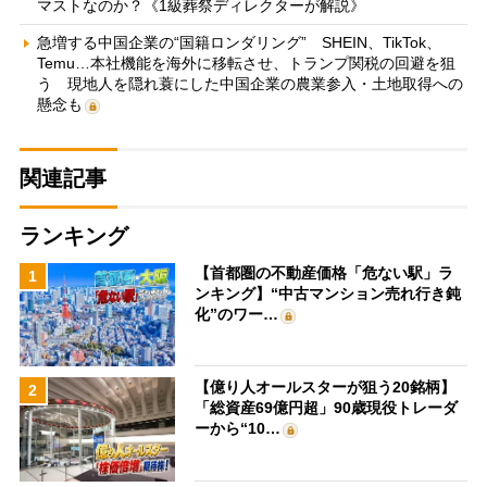
マストなのか？《1級葬祭ディレクターが解説》
急増する中国企業の“国籍ロンダリング” SHEIN、TikTok、
Temu…本社機能を海外に移転させ、トランプ関税の回避を狙
う 現地人を隠れ蓑にした中国企業の農業参入・土地取得への
懸念も
関連記事
ランキング
【首都圏の不動産価格「危ない駅」ラ
1
ンキング】“中古マンション売れ行き鈍
化”のワー…
【億り人オールスターが狙う20銘柄】
2
「総資産69億円超」90歳現役トレーダ
ーから“10…