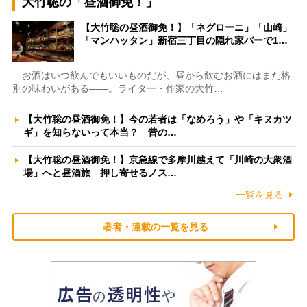
大竹聡の「昼酒御免！」
【大竹聡の昼酒御免！】「ネグローニ」「山崎」
「マンハッタン」新宿三丁目の隠れ家バーで1…
お酒はいつ飲んでもいいものだが、昼から飲むお酒にはまた格
別の味わいがある――。ライター・作家の大竹…
【大竹聡の昼酒御免！】今の若者は「なめろう」や「キヌカツ
ギ」を知らないって本当？ 昔の…
【大竹聡の昼酒御免！】京急線で多摩川越えて「川崎の大衆酒
場」へと昼酒旅 押し寄せるノス…
一覧を見る
著者・連載の一覧を見る