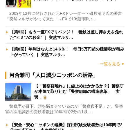
2009年12月に発行された元FXトレーダー・磯貝清明氏の著書
『突然マルサがやって来た！～FXで10億円稼い…
【第9回】もう一度FXでリベンジ！ 種銭は差し押さえを免れ
た”ヒミツのお金” ｜ 突然マルサ…
【第8回】年利はなんと14.6％！ 毎日5万円超の延滞税が積み
上がっていく ｜ 突然マルサ…
一覧を見る
河合雅司「人口減少ニッポンの活路」
【「警察官離れ」に歯止めはかかるか？】警察庁
が本気で取り組む「警察組織の構造改革」 実
現…
警察庁が目下、頭を悩ませているのが「警察官不足」だ。警察
官の採用試験の受験者数は10年間で2分の1以…
【安全・安心ニッポンの危機】採用試験受験者数は10年間で2