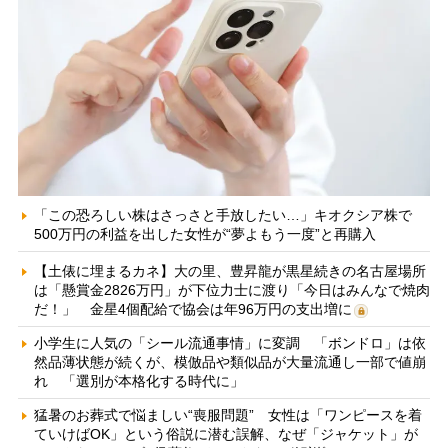
「この恐ろしい株はさっさと手放したい…」キオクシア株で
500万円の利益を出した女性が“夢よもう一度”と再購入
【土俵に埋まるカネ】大の里、豊昇龍が黒星続きの名古屋場所
は「懸賞金2826万円」が下位力士に渡り「今日はみんなで焼肉
だ！」 金星4個配給で協会は年96万円の支出増に
小学生に人気の「シール流通事情」に変調 「ボンドロ」は依
然品薄状態が続くが、模倣品や類似品が大量流通し一部で値崩
れ 「選別が本格化する時代に」
猛暑のお葬式で悩ましい“喪服問題” 女性は「ワンピースを着
ていけばOK」という俗説に潜む誤解、なぜ「ジャケット」が