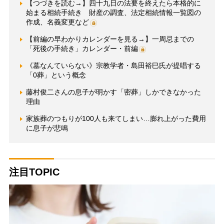
【つづきを読む→】四十九日の法要を終えたら本格的に
始まる相続手続き 財産の調査、法定相続情報一覧図の
作成、名義変更など
【前編の早わかりカレンダーを見る→】一周忌までの
「死後の手続き」カレンダー・前編
《墓なんていらない》宗教学者・島田裕巳氏が提唱する
「0葬」という概念
藤村俊二さんの息子が明かす「密葬」しかできなかった
理由
家族葬のつもりが100人も来てしまい…膨れ上がった費用
に息子が悲鳴
注目TOPIC