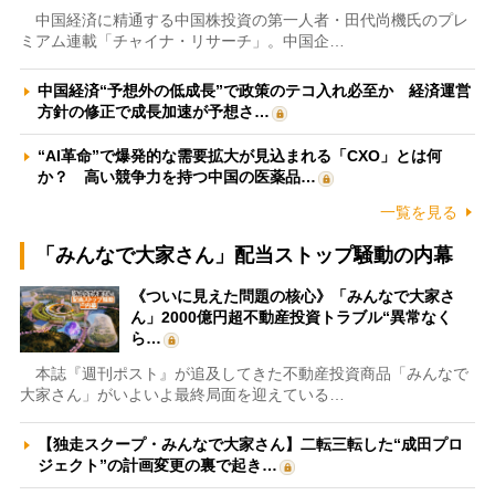
中国経済に精通する中国株投資の第一人者・田代尚機氏のプレ
ミアム連載「チャイナ・リサーチ」。中国企…
中国経済“予想外の低成長”で政策のテコ入れ必至か 経済運営
方針の修正で成長加速が予想さ…
“AI革命”で爆発的な需要拡大が見込まれる「CXO」とは何
か？ 高い競争力を持つ中国の医薬品…
一覧を見る
「みんなで大家さん」配当ストップ騒動の内幕
《ついに見えた問題の核心》「みんなで大家さ
ん」2000億円超不動産投資トラブル“異常なく
ら…
本誌『週刊ポスト』が追及してきた不動産投資商品「みんなで
大家さん」がいよいよ最終局面を迎えている…
【独走スクープ・みんなで大家さん】二転三転した“成田プロ
ジェクト”の計画変更の裏で起き…