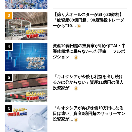
【億り人オールスターが狙う20銘柄】
3
「総資産69億円超」90歳現役トレーダ
ーから“10…
資産10億円超の投資家が明かす“AI・半
4
導体相場に乗らなかった理由” フルポ
ジション…
「キオクシアが今後も利益を出し続け
5
るかは分からない」資産11億円の個人
投資家が…
「キオクシアが再び株価10万円になる
6
日は遠い」資産3億円超のサラリーマン
投資家が…