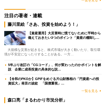
一覧を見る
注目の著者・連載
藤川里絵「さあ、投資を始めよう！」
【資産運用】大災害時に慌てないために平時から
備えておきたい3つのポイント「資産の棚卸し…
大規模な災害が起きると、株式市場が大きく動いたり、取引環
境が不安定になったりすることがある。一方…
5年ぶり改訂の「CGコード」、何が変わったのかポイントを解
説 企業に成長投資の具体的な説…
【令和のPKOか】GPIFをめぐる片山財務相の「円資産への投
資拡大」発言の波紋 「国債重視」…
一覧を見る
森口亮「まるわかり市況分析」