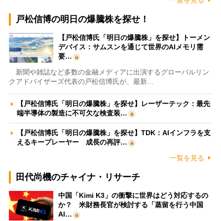
戸松信博の明日の爆騰株を探せ！
【戸松信博氏「明日の爆騰株」を探せ】トーメン
デバイス：サムスンを通じて世界のAIメモリ需
要…
新聞や雑誌など多数の金融メディアに出演するグローバルリン
クアドバイザーズ代表の戸松信博氏が、最新…
【戸松信博氏「明日の爆騰株」を探せ】レーザーテック：最先
端半導体の製造に不可欠な検査装…
【戸松信博氏「明日の爆騰株」を探せ】TDK：AIインフラを支
えるキープレーヤー 成長の再評…
一覧を見る
田代尚機のチャイナ・リサーチ
中国「Kimi K3」の衝撃に世界はどう対応するの
か？ 米財務長官が検討する「蒸留を行う中国
AI…