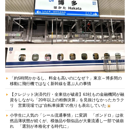
「約5時間かかるし、料金も高いのになぜ？」東京～博多間の
移動に飛行機ではなく新幹線を選ぶ人の事情
【クレジット決済代行・全東信が破産】63社もの金融機関が融
資をしながら「20年以上の粉飾決算」を見抜けなかったカラク
リ 営業現場では“自転車操業”の焦りも表出していた
小学生に人気の「シール流通事情」に変調 「ボンドロ」は依
然品薄状態が続くが、模倣品や類似品が大量流通し一部で値崩
れ 「選別が本格化する時代に」