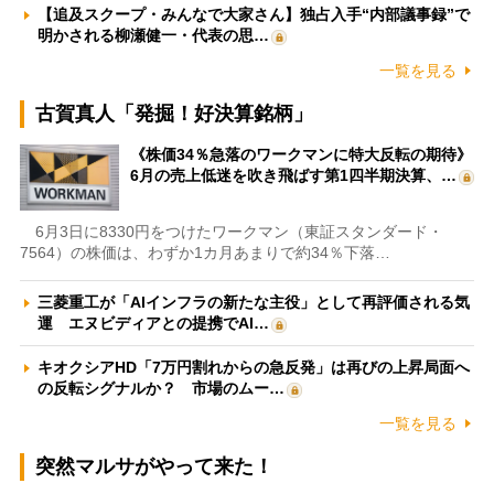
【追及スクープ・みんなで大家さん】独占入手“内部議事録”で
明かされる柳瀬健一・代表の思…
一覧を見る
古賀真人「発掘！好決算銘柄」
《株価34％急落のワークマンに特大反転の期待》
6月の売上低迷を吹き飛ばす第1四半期決算、…
6月3日に8330円をつけたワークマン（東証スタンダード・
7564）の株価は、わずか1カ月あまりで約34％下落…
三菱重工が「AIインフラの新たな主役」として再評価される気
運 エヌビディアとの提携でAI…
キオクシアHD「7万円割れからの急反発」は再びの上昇局面へ
の反転シグナルか？ 市場のムー…
一覧を見る
突然マルサがやって来た！