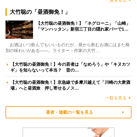
大竹聡の「昼酒御免！」
【大竹聡の昼酒御免！】「ネグローニ」「山崎」
「マンハッタン」新宿三丁目の隠れ家バーで1…
お酒はいつ飲んでもいいものだが、昼から飲むお酒にはまた格
別の味わいがある――。ライター・作家の大竹…
【大竹聡の昼酒御免！】今の若者は「なめろう」や「キヌカツ
ギ」を知らないって本当？ 昔の…
【大竹聡の昼酒御免！】京急線で多摩川越えて「川崎の大衆酒
場」へと昼酒旅 押し寄せるノス…
一覧を見る
著者・連載の一覧を見る