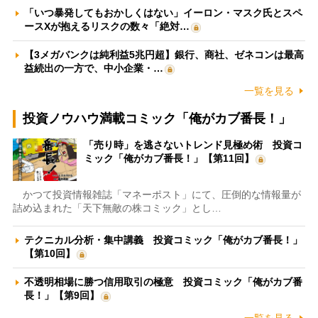
「いつ暴発してもおかしくはない」イーロン・マスク氏とスペ
ースXが抱えるリスクの数々「絶対…
【3メガバンクは純利益5兆円超】銀行、商社、ゼネコンは最高
益続出の一方で、中小企業・…
一覧を見る
投資ノウハウ満載コミック「俺がカブ番長！」
「売り時」を逃さないトレンド見極め術 投資コ
ミック「俺がカブ番長！」【第11回】
かつて投資情報雑誌「マネーポスト」にて、圧倒的な情報量が
詰め込まれた「天下無敵の株コミック」とし…
テクニカル分析・集中講義 投資コミック「俺がカブ番長！」
【第10回】
不透明相場に勝つ信用取引の極意 投資コミック「俺がカブ番
長！」【第9回】
一覧を見る