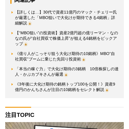
【詳しくは…】30代で資産11億円のマック・チェリー氏
が厳選した「MBO狙いで大化けが期待できる4銘柄」詳
細解説
【“MBO狙い”の投資術】資産2億円超の億リーマン・なの
なの氏が“自社買収で株価上昇”が狙える6銘柄をピックア
ップ
《億り人がこっそり狙う大化け期待の10銘柄》MBO“自
社買収”ブームに乗じた先回り投資術
「本当の稼ぐ力」で大化け期待の3銘柄 10倍株探しの達
人・かぶカブキさんが厳選
《3年後に大化け期待の銘柄トップ100を公開！》資産9
億円のかんちさんが注目の10銘柄をセレクト解説
注目TOPIC