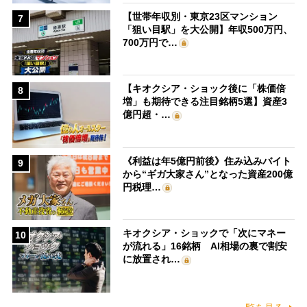
【世帯年収別・東京23区マンション
7
「狙い目駅」を大公開】年収500万円、
700万円で…
【キオクシア・ショック後に「株価倍
8
増」も期待できる注目銘柄5選】資産3
億円超・…
《利益は年5億円前後》住み込みバイト
9
から“ギガ大家さん”となった資産200億
円税理…
キオクシア・ショックで「次にマネー
10
が流れる」16銘柄 AI相場の裏で割安
に放置され…