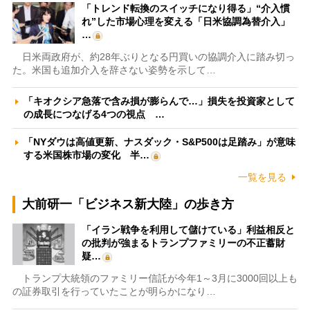
「トレンド転換のスイッチになり得る」“介入慣
れ”した市場心理を変える「日米協調為替介入」
…
日米両政府が、約28年ぶりとなる円買いの協調介入に踏み切っ
た。米国も追加介入を辞さない姿勢を示して…
「キオクシア急落で含み損が膨らんで…」損失を投資家として
の成長につなげる4つの視点 …
「NYダウは高値更新、ナスダック・S&P500は足踏み」が意味
する米国株市場の変化 半…
一覧を見る
大前研一「ビジネス新大陸」の歩き方
「イラン戦争を利用して儲けている」利益相反と
の批判が強まるトランプファミリーの不正蓄財
疑…
トランプ大統領のファミリー信託が今年1～3月に3000回以上も
の証券取引を行っていたことが明らかになり…