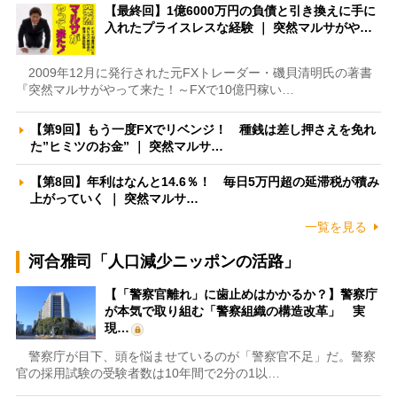
【最終回】1億6000万円の負債と引き換えに手に
入れたプライスレスな経験 ｜ 突然マルサがや…
2009年12月に発行された元FXトレーダー・磯貝清明氏の著書
『突然マルサがやって来た！～FXで10億円稼い…
【第9回】もう一度FXでリベンジ！ 種銭は差し押さえを免れ
た”ヒミツのお金” ｜ 突然マルサ…
【第8回】年利はなんと14.6％！ 毎日5万円超の延滞税が積み
上がっていく ｜ 突然マルサ…
一覧を見る
河合雅司「人口減少ニッポンの活路」
【「警察官離れ」に歯止めはかかるか？】警察庁
が本気で取り組む「警察組織の構造改革」 実
現…
警察庁が目下、頭を悩ませているのが「警察官不足」だ。警察
官の採用試験の受験者数は10年間で2分の1以…