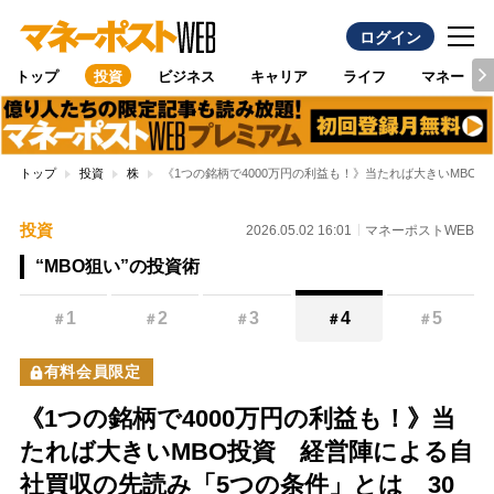
ログイン
トップ
投資
ビジネス
キャリア
ライフ
マネー
トップ
投資
株
《1つの銘柄で4000万円の利益も！》当たれば大きいMBO
投資
2026.05.02 16:01
マネーポストWEB
“MBO狙い”の投資術
1
2
3
4
5
＃
＃
＃
＃
＃
有料会員限定
《1つの銘柄で4000万円の利益も！》当
たれば大きいMBO投資 経営陣による自
社買収の先読み「5つの条件」とは 30