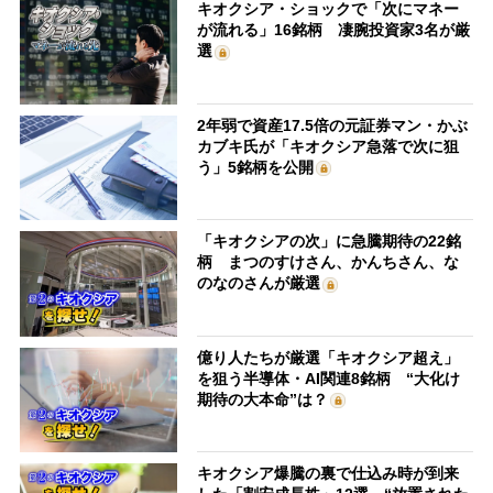
キオクシア・ショックで「次にマネー
が流れる」16銘柄 凄腕投資家3名が厳
選
2年弱で資産17.5倍の元証券マン・かぶ
カブキ氏が「キオクシア急落で次に狙
う」5銘柄を公開
「キオクシアの次」に急騰期待の22銘
柄 まつのすけさん、かんちさん、な
のなのさんが厳選
億り人たちが厳選「キオクシア超え」
を狙う半導体・AI関連8銘柄 “大化け
期待の大本命”は？
キオクシア爆騰の裏で仕込み時が到来