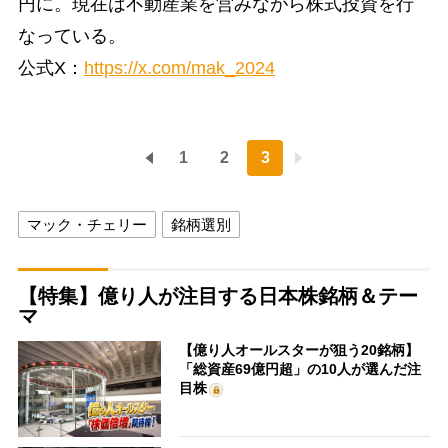
円に。現在は不動産業を営みながら株式投資を行
なっている。
公式X：
https://x.com/mak_2024
1
2
3
マック・チェリー
銘柄選別
【特集】億り人が注目する日本株銘柄＆テー
マ
【億り人オールスターが狙う20銘柄】
「総資産69億円超」の10人が選んだ注
目株