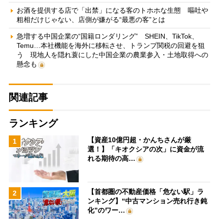
お酒を提供する店で「出禁」になる客のトホホな生態 嘔吐や
粗相だけじゃない、店側が嫌がる“最悪の客”とは
急増する中国企業の“国籍ロンダリング” SHEIN、TikTok、
Temu…本社機能を海外に移転させ、トランプ関税の回避を狙
う 現地人を隠れ蓑にした中国企業の農業参入・土地取得への
懸念も
関連記事
ランキング
【資産10億円超・かんちさんが厳
1
選！】「キオクシアの次」に資金が流
れる期待の高…
【首都圏の不動産価格「危ない駅」ラ
2
ンキング】“中古マンション売れ行き鈍
化”のワー…