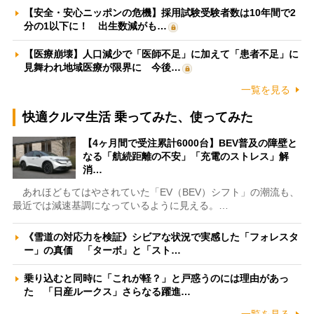
【安全・安心ニッポンの危機】採用試験受験者数は10年間で2
分の1以下に！ 出生数減がも…
【医療崩壊】人口減少で「医師不足」に加えて「患者不足」に
見舞われ地域医療が限界に 今後…
一覧を見る
快適クルマ生活 乗ってみた、使ってみた
【4ヶ月間で受注累計6000台】BEV普及の障壁と
なる「航続距離の不安」「充電のストレス」解
消…
あれほどもてはやされていた「EV（BEV）シフト」の潮流も、
最近では減速基調になっているように見える。…
《雪道の対応力を検証》シビアな状況で実感した「フォレスタ
ー」の真価 「ターボ」と「スト…
乗り込むと同時に「これが軽？」と戸惑うのには理由があっ
た 「日産ルークス」さらなる躍進…
一覧を見る