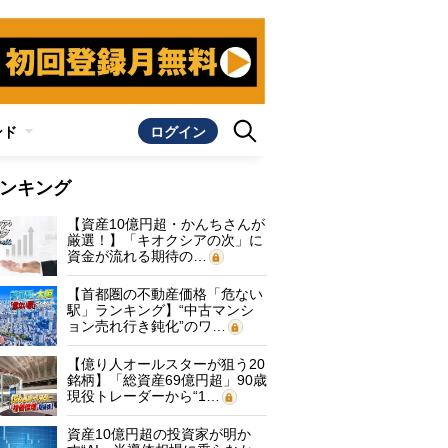
ンド
ログイン
ンキング
【資産10億円超・かんちさんが
厳選！】「キオクシアの次」に
資金が流れる期待の…
【首都圏の不動産価格「危ない
駅」ランキング】“中古マンシ
ョン売れ行き鈍化”のワ…
【億り人オールスターが狙う20
銘柄】「総資産69億円超」90歳
現役トレーダーから“1…
資産10億円超の投資家が明か