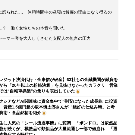
に怒られた… 休憩時間中の昼寝は解雇の理由になり得るの
た？ 働く女性たちの本音を聞いた
レーマー客を大人しくさせた支配人の無言の圧力
レジット決済代行・全東信が破産】63社もの金融機関が融資を
がら「20年以上の粉飾決算」を見抜けなかったカラクリ 営業
では“自転車操業”の焦りも表出していた
クシアなどAI関連株に資金集中で“割安になった成長株”に投資
 資産1.5億円超の坂本慎太郎さんが「絶好の仕込み時」と考
防衛・食品銘柄を紹介
生に人気の「シール流通事情」に変調 「ボンドロ」は依然品
態が続くが、模倣品や類似品が大量流通し一部で値崩れ 「選
本格化する時代に」