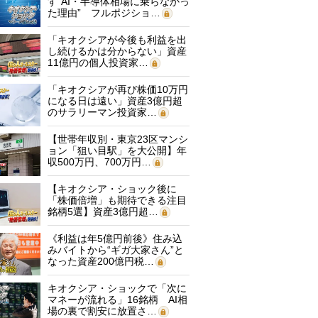
す“AI・半導体相場に乗らなかっ
た理由” フルポジショ…
「キオクシアが今後も利益を出
し続けるかは分からない」資産
11億円の個人投資家…
「キオクシアが再び株価10万円
になる日は遠い」資産3億円超
のサラリーマン投資家…
【世帯年収別・東京23区マンシ
ョン「狙い目駅」を大公開】年
収500万円、700万円…
【キオクシア・ショック後に
「株価倍増」も期待できる注目
銘柄5選】資産3億円超…
《利益は年5億円前後》住み込
みバイトから“ギガ大家さん”と
なった資産200億円税…
キオクシア・ショックで「次に
マネーが流れる」16銘柄 AI相
場の裏で割安に放置さ…