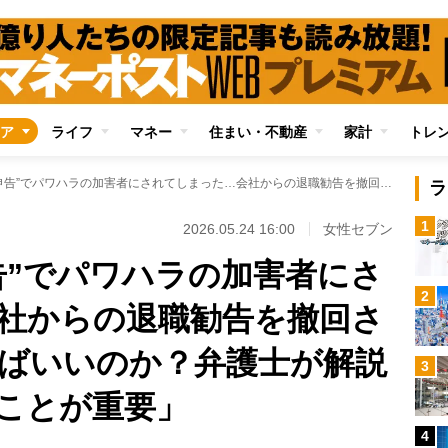
ア
ライフ
マネー
住まい・不動産
家計
トレ
部下の“虚偽の申告”でパワハラの加害者にされてしまった…会社からの退職勧告を撤回させるにはどうすればいいのか？弁護士が解説「辞表を出さないことが重要」
ラ
1
2026.05.24 16:00
女性セブン
告”でパワハラの加害者にさ
2
社からの退職勧告を撤回さ
ばいいのか？弁護士が解説
3
ことが重要」
4