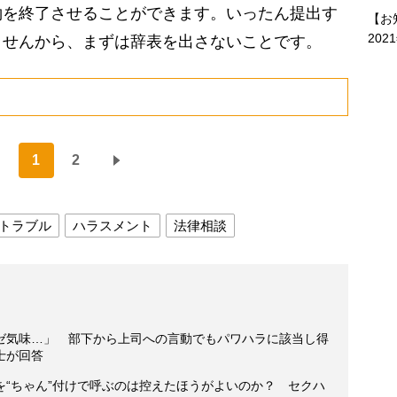
約を終了させることができます。いったん提出す
【お
202
ませんから、まずは辞表を出さないことです。
1
2
トラブル
ハラスメント
法律相談
ゼ気味…」 部下から上司への言動でもパワハラに該当し得
士が回答
を“ちゃん”付けで呼ぶのは控えたほうがよいのか？ セクハ