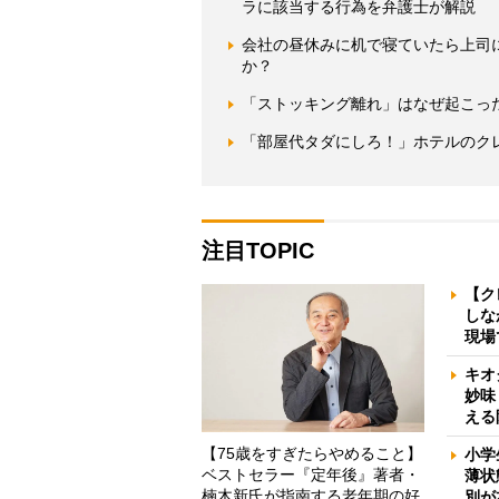
ラに該当する行為を弁護士が解説
会社の昼休みに机で寝ていたら上司
か？
「ストッキング離れ」はなぜ起こっ
「部屋代タダにしろ！」ホテルのク
注目TOPIC
【ク
しな
現場
キオ
妙味
える
【75歳をすぎたらやめること】
小学
ベストセラー『定年後』著者・
薄状
楠木新氏が指南する老年期の好
別が