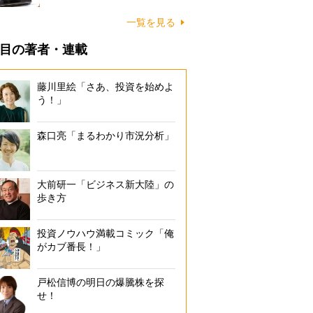
一覧を見る
目の著者・連載
藤川里絵「さあ、投資を始めよ
う！」
森口亮「まるわかり市況分析」
大前研一「ビジネス新大陸」の
歩き方
投資ノウハウ満載コミック「俺
がカブ番長！」
戸松信博の明日の爆騰株を探
せ！