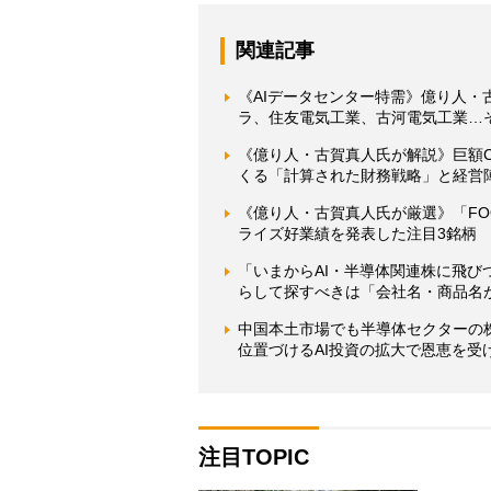
関連記事
《AIデータセンター特需》億り人
ラ、住友電気工業、古河電気工業…
《億り人・古賀真人氏が解説》巨額C
くる「計算された財務戦略」と経営
《億り人・古賀真人氏が厳選》「FOOD
ライズ好業績を発表した注目3銘柄
「いまからAI・半導体関連株に飛び
らして探すべきは「会社名・商品名
中国本土市場でも半導体セクターの
位置づけるAI投資の拡大で恩恵を受
注目TOPIC