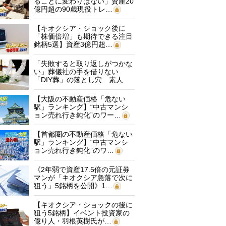
ることに変わりはない」資産20
億円超の90歳現役トレ…
【キオクシア・ショック後に
「株価倍増」も期待できる注目
銘柄5選】資産3億円超…
「失敗すると取り返しがつかな
い」葬儀社の手を借りない
「DIY葬」の落とし穴 素人
に…
【大阪の不動産価格「危ない
駅」ランキング】“中古マンシ
ョン売れ行き鈍化”のワー…
【首都圏の不動産価格「危ない
駅」ランキング】“中古マンシ
ョン売れ行き鈍化”のワ…
《2年弱で資産17.5倍の元証券
マンが「キオクシア急落で次に
狙う」5銘柄を公開》1…
【キオクシア・ショックの後に
狙う5銘柄】イベント投資家の
億り人・羽根英樹氏が…