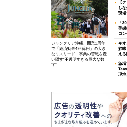
【ク
しな
現場
「3
手掛
コン
ジャングリア沖縄、開業1周年
キオ
で「経済効果494億円」の大き
妙味
なミスリード 事業の苦戦を覆
える
い隠す“不透明すぎる巨大な数
急増
字”
Te
現地