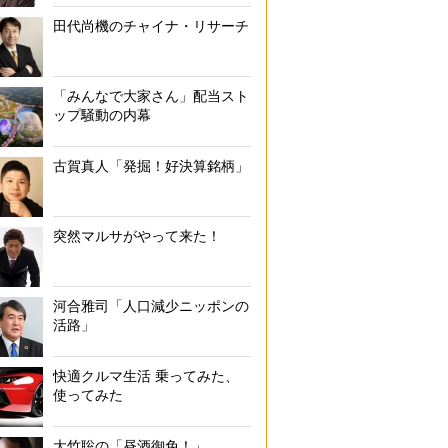
田代尚機のチャイナ・リサーチ
「みんなで大家さん」配当スト
ップ騒動の内幕
古賀真人「発掘！好決算銘柄」
突然マルサがやって来た！
河合雅司「人口減少ニッポンの
活路」
快適クルマ生活 乗ってみた、
使ってみた
大竹聡の「昼酒御免！」