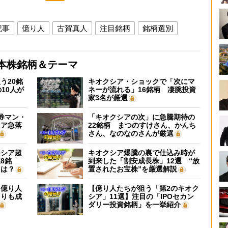
記事
億り人
古賀真人
注目銘柄
銘柄選別
本株銘柄＆テーマ
う20銘
キオクシア・ショックで「次にマ
10人が
ネーが流れる」16銘柄 凄腕投資
家3名が厳選
証券マン・
「キオクシアの次」に急騰期待の
シア急落
22銘柄 まつのすけさん、かんち
さん、なのなのさんが厳選
クシア超
キオクシア爆騰の裏で仕込み時が
8銘
到来した「割安成長株」12選 “放
”は？
置されたお宝株”を厳選解説
】億り人
【億り人たちが狙う「第2のキオク
よりも成
シア」11選】注目の「IPOセカン
ダリー投資銘柄」を一挙紹介