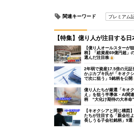
関連キーワード
プレミアム
【特集】億り人が注目する日
【億り人オールスターが狙
柄】「総資産69億円超」の
選んだ注目株
2年弱で資産17.5倍の元
かぶカブキ氏が「キオク
で次に狙う」5銘柄を公開
億り人たちが厳選「キオ
え」を狙う半導体・AI関連
柄 “大化け期待の大本命
【キオクシアと同じ構図
たちが注目する「親会社
長しうる子会社銘柄」9選