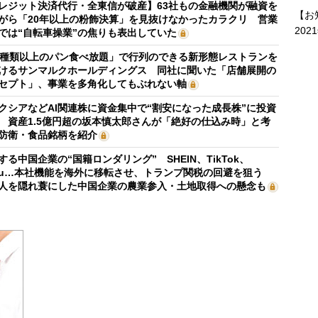
レジット決済代行・全東信が破産】63社もの金融機関が融資を
【お
がら「20年以上の粉飾決算」を見抜けなかったカラクリ 営業
202
では“自転車操業”の焦りも表出していた
0種類以上のパン食べ放題」で行列のできる新形態レストランを
けるサンマルクホールディングス 同社に聞いた「店舗展開の
セプト」、事業を多角化してもぶれない軸
クシアなどAI関連株に資金集中で“割安になった成長株”に投資
 資産1.5億円超の坂本慎太郎さんが「絶好の仕込み時」と考
防衛・食品銘柄を紹介
する中国企業の“国籍ロンダリング” SHEIN、TikTok、
mu…本社機能を海外に移転させ、トランプ関税の回避を狙う
人を隠れ蓑にした中国企業の農業参入・土地取得への懸念も