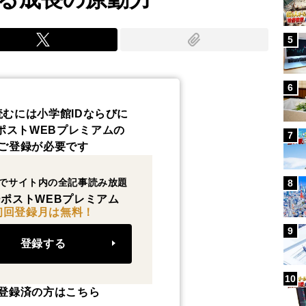
5
6
読むには小学館IDならびに
ポストWEBプレミアムの
7
ご登録が必要です
でサイト内の全記事読み放題
8
ポストWEBプレミアム
初回登録月は無料！
9
登録する
10
登録済の方はこちら