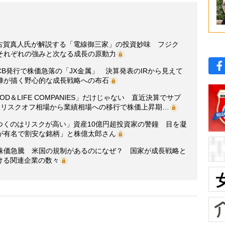
・古賀真人氏が解説する「電線御三家」の投資妙味 フジク
それぞれの強みと次なる成長の原動力
B発行で株価急落の「JX金属」 決算発表のIRから見えて
陣が描く野心的な成長戦略への布石
＆LIFE COMPANIES」だけじゃない 直近決算でサプ
 リスクオフ相場から業績相場への移行で株価上昇期…
つくのはリスクが高い」資産10億円超投資家の警鐘 目を凝
が有名で割安な銘柄」と株億太郎さん
株価急騰 米国の規制があるのになぜ？ 国家が成長戦略と
ける関連企業の数々