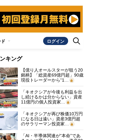
ンド
ログイン
ンキング
【億り人オールスターが狙う20
銘柄】「総資産69億円超」90歳
現役トレーダーから“1…
「キオクシアが今後も利益を出
し続けるかは分からない」資産
11億円の個人投資家…
「キオクシアが再び株価10万円
になる日は遠い」資産3億円超
のサラリーマン投資家…
「AI・半導体関連が“本命”であ