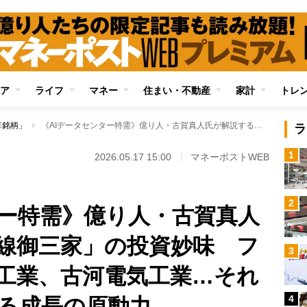
ア
ライフ
マネー
住まい・不動産
家計
トレ
算銘柄」
《AIデータセンター特需》億り人・古賀真人氏が解説する「電線御三家」の投資妙味 フジクラ、住友電気工業、古河電気工業…それぞれの強みと次なる成長の原動力
ラ
1
2026.05.17 15:00
マネーポストWEB
2
ター特需》億り人・古賀真人
線御三家」の投資妙味 フ
3
工業、古河電気工業…それ
4
る成長の原動力