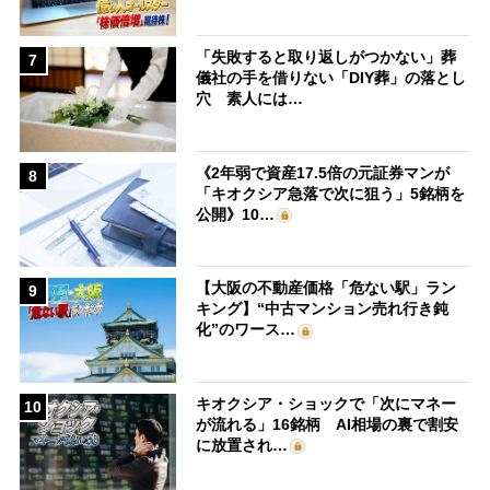
「失敗すると取り返しがつかない」葬
7
儀社の手を借りない「DIY葬」の落とし
穴 素人には…
《2年弱で資産17.5倍の元証券マンが
8
「キオクシア急落で次に狙う」5銘柄を
公開》10…
【大阪の不動産価格「危ない駅」ラン
9
キング】“中古マンション売れ行き鈍
化”のワース…
キオクシア・ショックで「次にマネー
10
が流れる」16銘柄 AI相場の裏で割安
に放置され…