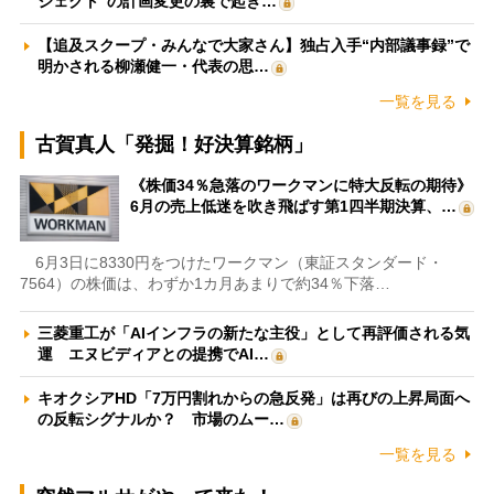
ジェクト”の計画変更の裏で起き…
【追及スクープ・みんなで大家さん】独占入手“内部議事録”で
明かされる柳瀬健一・代表の思…
一覧を見る
古賀真人「発掘！好決算銘柄」
《株価34％急落のワークマンに特大反転の期待》
6月の売上低迷を吹き飛ばす第1四半期決算、…
6月3日に8330円をつけたワークマン（東証スタンダード・
7564）の株価は、わずか1カ月あまりで約34％下落…
三菱重工が「AIインフラの新たな主役」として再評価される気
運 エヌビディアとの提携でAI…
キオクシアHD「7万円割れからの急反発」は再びの上昇局面へ
の反転シグナルか？ 市場のムー…
一覧を見る