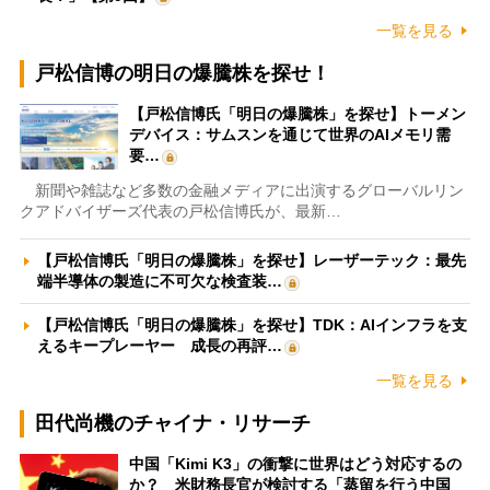
一覧を見る
戸松信博の明日の爆騰株を探せ！
【戸松信博氏「明日の爆騰株」を探せ】トーメン
デバイス：サムスンを通じて世界のAIメモリ需
要…
新聞や雑誌など多数の金融メディアに出演するグローバルリン
クアドバイザーズ代表の戸松信博氏が、最新…
【戸松信博氏「明日の爆騰株」を探せ】レーザーテック：最先
端半導体の製造に不可欠な検査装…
【戸松信博氏「明日の爆騰株」を探せ】TDK：AIインフラを支
えるキープレーヤー 成長の再評…
一覧を見る
田代尚機のチャイナ・リサーチ
中国「Kimi K3」の衝撃に世界はどう対応するの
か？ 米財務長官が検討する「蒸留を行う中国