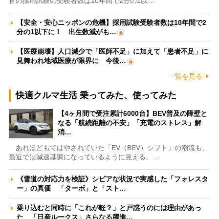
官の採用試験の受験者数は10年間で2分の1以…
【安全・安心ニッポンの危機】採用試験受験者数は10年間で2
分の1以下に！ 出生数減がも…
【医療崩壊】人口減少で「医師不足」に加えて「患者不足」に
見舞われ地域医療が限界に 今後…
一覧を見る
快適クルマ生活 乗ってみた、使ってみた
【4ヶ月間で受注累計6000台】BEV普及の障壁と
なる「航続距離の不安」「充電のストレス」解
消…
あれほどもてはやされていた「EV（BEV）シフト」の潮流も、
最近では減速基調になっているように見える。…
《雪道の対応力を検証》シビアな状況で実感した「フォレスタ
ー」の真価 「ターボ」と「スト…
乗り込むと同時に「これが軽？」と戸惑うのには理由があっ
た 「日産ルークス」さらなる躍進…