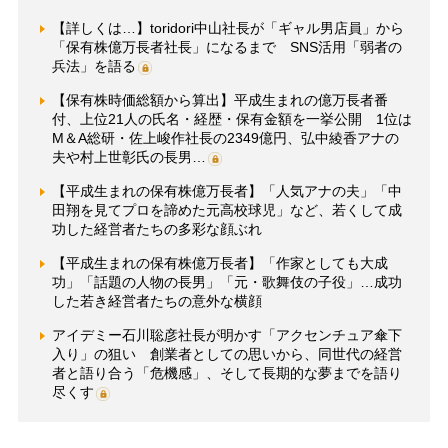
【詳しくは…】toridori中山社長が「ギャル男店員」から
「保有株億万長者社長」になるまで SNS活用「弱者の
兵法」を語る
【保有株時価総額から算出】平成生まれの億万長者番
付、上位21人の氏名・経歴・保有金額を一挙公開 1位は
M＆A総研・佐上峻作社長の2349億円、弘中綾香アナの
夫や村上世彰氏の長男…
【平成生まれの保有株億万長者】「人気アナの夫」「中
田翔を見てプロを諦めた元高校球児」など、若くして成
功した経営者たちの多彩な顔ぶれ
【平成生まれの保有株億万長者】「作家としても大成
功」「話題の人物の長男」「元・歌舞伎の子役」…成功
した若き経営者たちの意外な横顔
アイデミー石川聡彦社長が明かす「アクセンチュア傘下
入り」の狙い 創業者としての思いから、同世代の経営
者と語り合う「危機感」、そして長期的な夢までを語り
尽くす