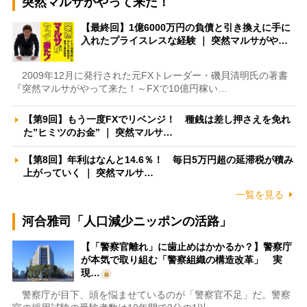
突然マルサがやって来た！
【最終回】1億6000万円の負債と引き換えに手に
入れたプライスレスな経験 ｜ 突然マルサがや…
2009年12月に発行された元FXトレーダー・磯貝清明氏の著書
『突然マルサがやって来た！～FXで10億円稼い…
【第9回】もう一度FXでリベンジ！ 種銭は差し押さえを免れ
た”ヒミツのお金” ｜ 突然マルサ…
【第8回】年利はなんと14.6％！ 毎日5万円超の延滞税が積み
上がっていく ｜ 突然マルサ…
一覧を見る
河合雅司「人口減少ニッポンの活路」
【「警察官離れ」に歯止めはかかるか？】警察庁
が本気で取り組む「警察組織の構造改革」 実
現…
警察庁が目下、頭を悩ませているのが「警察官不足」だ。警察