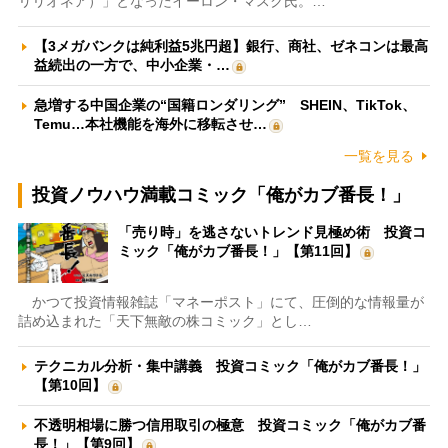
リリオネア）」となったイーロン・マスク氏。…
【3メガバンクは純利益5兆円超】銀行、商社、ゼネコンは最高
益続出の一方で、中小企業・…
急増する中国企業の“国籍ロンダリング” SHEIN、TikTok、
Temu…本社機能を海外に移転させ…
一覧を見る
投資ノウハウ満載コミック「俺がカブ番長！」
「売り時」を逃さないトレンド見極め術 投資コ
ミック「俺がカブ番長！」【第11回】
かつて投資情報雑誌「マネーポスト」にて、圧倒的な情報量が
詰め込まれた「天下無敵の株コミック」とし…
テクニカル分析・集中講義 投資コミック「俺がカブ番長！」
【第10回】
不透明相場に勝つ信用取引の極意 投資コミック「俺がカブ番
長！」【第9回】