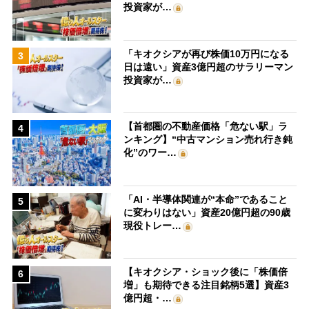
投資家が…
「キオクシアが再び株価10万円になる
3
日は遠い」資産3億円超のサラリーマン
投資家が…
【首都圏の不動産価格「危ない駅」ラ
4
ンキング】“中古マンション売れ行き鈍
化”のワー…
「AI・半導体関連が“本命”であること
5
に変わりはない」資産20億円超の90歳
現役トレー…
【キオクシア・ショック後に「株価倍
6
増」も期待できる注目銘柄5選】資産3
億円超・…