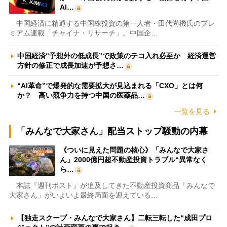
AI…
中国経済に精通する中国株投資の第一人者・田代尚機氏のプレ
ミアム連載「チャイナ・リサーチ」。中国企…
中国経済“予想外の低成長”で政策のテコ入れ必至か 経済運営
方針の修正で成長加速が予想さ…
“AI革命”で爆発的な需要拡大が見込まれる「CXO」とは何
か？ 高い競争力を持つ中国の医薬品…
一覧を見る
「みんなで大家さん」配当ストップ騒動の内幕
《ついに見えた問題の核心》「みんなで大家さ
ん」2000億円超不動産投資トラブル“異常なく
ら…
本誌『週刊ポスト』が追及してきた不動産投資商品「みんなで
大家さん」がいよいよ最終局面を迎えている…
【独走スクープ・みんなで大家さん】二転三転した“成田プロ