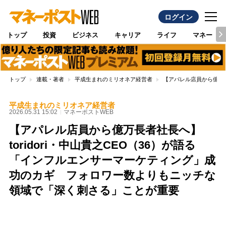
ログイン
トップ
投資
ビジネス
キャリア
ライフ
マネー
トップ
連載・著者
平成生まれのミリオネア経営者
【アパレル店員から億万長
平成生まれのミリオネア経営者
2026.05.31 15:02
マネーポストWEB
【アパレル店員から億万長者社長へ】
toridori・中山貴之CEO（36）が語る
「インフルエンサーマーケティング」成
功のカギ フォロワー数よりもニッチな
領域で「深く刺さる」ことが重要
Loaded
:
100.00%
/
Unmute