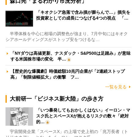
森口亮「まるわかり市況分析」
「キオクシア急落で含み損が膨らんで…」損失を
投資家としての成長につなげる4つの視点 「…
半導体株を中心に相場の調整色が強まり、7月中旬にはキオク
シアホールディングスがストップ安をつけるな…
「NYダウは高値更新、ナスダック・S&P500は足踏み」が意味
する米国株市場の変化 半…
【歴史的な爆騰劇】時価総額10兆円企業が「2連続ストップ
高」「制限値幅拡大」の衝撃 フ…
一覧を見る
大前研一「ビジネス新大陸」の歩き方
「いつ暴発してもおかしくはない」イーロン・マ
スク氏とスペースXが抱えるリスクの数々「絶対
的…
宇宙開発企業「スペースX」の上場で史上初の「兆万長者（ト