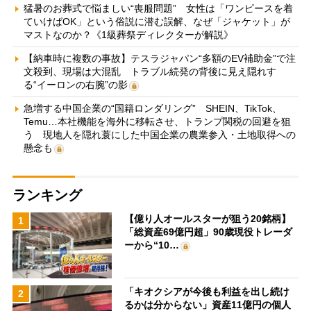
猛暑のお葬式で悩ましい“喪服問題” 女性は「ワンピースを着
ていけばOK」という俗説に潜む誤解、なぜ「ジャケット」が
マストなのか？《1級葬祭ディレクターが解説》
【納車時に複数の事故】テスラジャパン“多額のEV補助金”で注
文殺到、現場は大混乱 トラブル続発の背後に見え隠れす
る“イーロンの右腕”の影
急増する中国企業の“国籍ロンダリング” SHEIN、TikTok、
Temu…本社機能を海外に移転させ、トランプ関税の回避を狙
う 現地人を隠れ蓑にした中国企業の農業参入・土地取得への
懸念も
ランキング
【億り人オールスターが狙う20銘柄】
1
「総資産69億円超」90歳現役トレーダ
ーから“10…
「キオクシアが今後も利益を出し続け
2
るかは分からない」資産11億円の個人