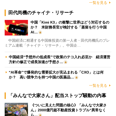
一覧を見る
田代尚機のチャイナ・リサーチ
中国「Kimi K3」の衝撃に世界はどう対応するの
か？ 米財務長官が検討する「蒸留を行う中国
AI…
中国経済に精通する中国株投資の第一人者・田代尚機氏のプレ
ミアム連載「チャイナ・リサーチ」。中国企…
中国経済“予想外の低成長”で政策のテコ入れ必至か 経済運営
方針の修正で成長加速が予想さ…
“AI革命”で爆発的な需要拡大が見込まれる「CXO」とは何
か？ 高い競争力を持つ中国の医薬品…
一覧を見る
「みんなで大家さん」配当ストップ騒動の内幕
《ついに見えた問題の核心》「みんなで大家さ
ん」2000億円超不動産投資トラブル“異常なく
ら…