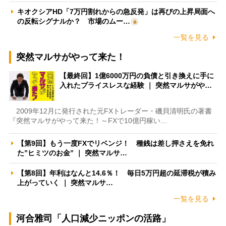
キオクシアHD「7万円割れからの急反発」は再びの上昇局面へ
の反転シグナルか？ 市場のムー…
一覧を見る
突然マルサがやって来た！
【最終回】1億6000万円の負債と引き換えに手に
入れたプライスレスな経験 ｜ 突然マルサがや…
2009年12月に発行された元FXトレーダー・磯貝清明氏の著書
『突然マルサがやって来た！～FXで10億円稼い…
【第9回】もう一度FXでリベンジ！ 種銭は差し押さえを免れ
た”ヒミツのお金” ｜ 突然マルサ…
【第8回】年利はなんと14.6％！ 毎日5万円超の延滞税が積み
上がっていく ｜ 突然マルサ…
一覧を見る
河合雅司「人口減少ニッポンの活路」