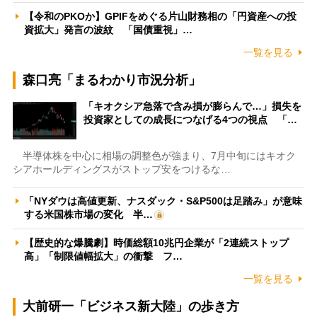
【令和のPKOか】GPIFをめぐる片山財務相の「円資産への投
資拡大」発言の波紋 「国債重視」…
一覧を見る
森口亮「まるわかり市況分析」
「キオクシア急落で含み損が膨らんで…」損失を
投資家としての成長につなげる4つの視点 「…
半導体株を中心に相場の調整色が強まり、7月中旬にはキオク
シアホールディングスがストップ安をつけるな…
「NYダウは高値更新、ナスダック・S&P500は足踏み」が意味
する米国株市場の変化 半…
【歴史的な爆騰劇】時価総額10兆円企業が「2連続ストップ
高」「制限値幅拡大」の衝撃 フ…
一覧を見る
大前研一「ビジネス新大陸」の歩き方