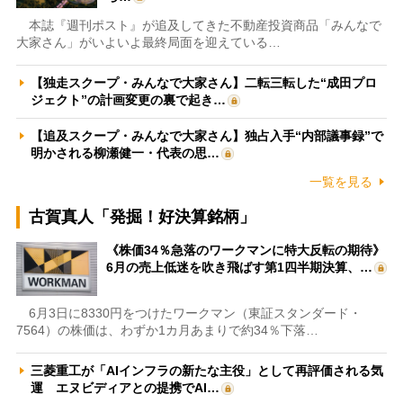
本誌『週刊ポスト』が追及してきた不動産投資商品「みんなで
大家さん」がいよいよ最終局面を迎えている…
【独走スクープ・みんなで大家さん】二転三転した“成田プロ
ジェクト”の計画変更の裏で起き…
【追及スクープ・みんなで大家さん】独占入手“内部議事録”で
明かされる柳瀬健一・代表の思…
一覧を見る
古賀真人「発掘！好決算銘柄」
《株価34％急落のワークマンに特大反転の期待》
6月の売上低迷を吹き飛ばす第1四半期決算、…
6月3日に8330円をつけたワークマン（東証スタンダード・
7564）の株価は、わずか1カ月あまりで約34％下落…
三菱重工が「AIインフラの新たな主役」として再評価される気
運 エヌビディアとの提携でAI…