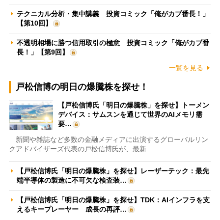
テクニカル分析・集中講義 投資コミック「俺がカブ番長！」
【第10回】
不透明相場に勝つ信用取引の極意 投資コミック「俺がカブ番
長！」【第9回】
一覧を見る
戸松信博の明日の爆騰株を探せ！
【戸松信博氏「明日の爆騰株」を探せ】トーメン
デバイス：サムスンを通じて世界のAIメモリ需
要…
新聞や雑誌など多数の金融メディアに出演するグローバルリン
クアドバイザーズ代表の戸松信博氏が、最新…
【戸松信博氏「明日の爆騰株」を探せ】レーザーテック：最先
端半導体の製造に不可欠な検査装…
【戸松信博氏「明日の爆騰株」を探せ】TDK：AIインフラを支
えるキープレーヤー 成長の再評…