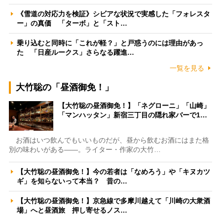
《雪道の対応力を検証》シビアな状況で実感した「フォレスタ
ー」の真価 「ターボ」と「スト…
乗り込むと同時に「これが軽？」と戸惑うのには理由があっ
た 「日産ルークス」さらなる躍進…
一覧を見る
大竹聡の「昼酒御免！」
【大竹聡の昼酒御免！】「ネグローニ」「山崎」
「マンハッタン」新宿三丁目の隠れ家バーで1…
お酒はいつ飲んでもいいものだが、昼から飲むお酒にはまた格
別の味わいがある――。ライター・作家の大竹…
【大竹聡の昼酒御免！】今の若者は「なめろう」や「キヌカツ
ギ」を知らないって本当？ 昔の…
【大竹聡の昼酒御免！】京急線で多摩川越えて「川崎の大衆酒
場」へと昼酒旅 押し寄せるノス…