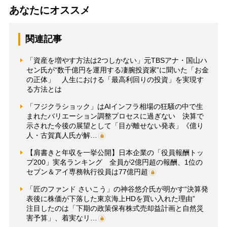
あなたにオススメ
関連記事
「資産を増やす方法は2つしかない」元TBSアナ・国山ハ
セン氏が“数千億円を運用する凄腕投資家”に聞いた「お金
の正体」 人生における「最高利回りの投資」を実現す
る方法とは
「フジクラショック」はAIインフラ相場の狂騒の中で生
まれたバリエーション調整プロセスに過ぎない 決算で
示された今後の展望として「目が離せない発表」《億り
人・古賀真人氏が解…
【肩書きと年収を一挙公開】日本企業の「役員報酬トッ
プ200」実名ランキング 全員が2億円超の報酬、1位の
セブン＆アイ専務執行役員は77億円超
「匠のファンド さいこう」の神谷悠介氏が明かす“決算発
表後に株価が下落した東京海上HDを買い入れた理由”
注目したのは「下期の政策保有株式売却益計画と自然災
害予算」、着実なリ…