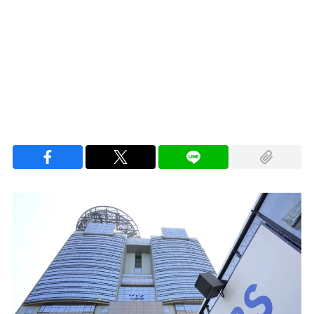
Loaded
:
100.00%
/
Unmute