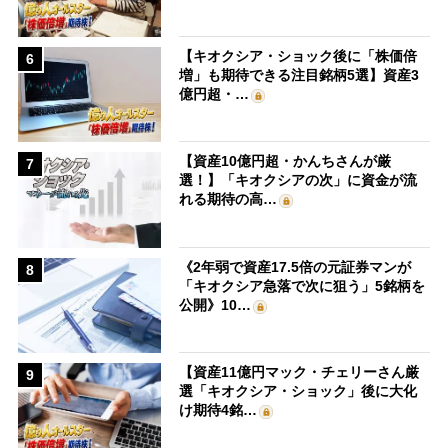
【キオクシア・ショック後に「株価倍
6
増」も期待できる注目銘柄5選】資産3
億円超・…
【資産10億円超・かんちさんが厳
7
選！】「キオクシアの次」に資金が流
れる期待の高…
《2年弱で資産17.5倍の元証券マンが
8
「キオクシア急落で次に狙う」5銘柄を
公開》10…
【資産11億円マック・チェリーさん厳
9
選「キオクシア・ショック」後に大化
け期待4銘…