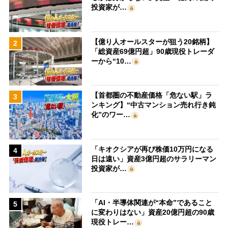
投資家が…
【億り人オールスターが狙う20銘柄】
2
「総資産69億円超」90歳現役トレーダ
ーから“10…
【首都圏の不動産価格「危ない駅」ラ
3
ンキング】“中古マンション売れ行き鈍
化”のワー…
「キオクシアが再び株価10万円になる
4
日は遠い」資産3億円超のサラリーマン
投資家が…
「AI・半導体関連が“本命”であること
5
に変わりはない」資産20億円超の90歳
現役トレー…