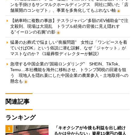
ンを手掛けるサンマルクホールディングス 同社に聞いた「店
舗展開のコンセプト」、事業を多角化してもぶれない軸
【納車時に複数の事故】テスラジャパン“多額のEV補助金”で注
文殺到、現場は大混乱 トラブル続発の背後に見え隠れす
る“イーロンの右腕”の影
猛暑のお葬式で悩ましい“喪服問題” 女性は「ワンピースを着
ていけばOK」という俗説に潜む誤解、なぜ「ジャケット」が
マストなのか？《1級葬祭ディレクターが解説》
急増する中国企業の“国籍ロンダリング” SHEIN、TikTok、
Temu…本社機能を海外に移転させ、トランプ関税の回避を狙
う 現地人を隠れ蓑にした中国企業の農業参入・土地取得への
懸念も
関連記事
ランキング
「キオクシアが今後も利益を出し続け
1
るかは分からない」資産11億円の個人