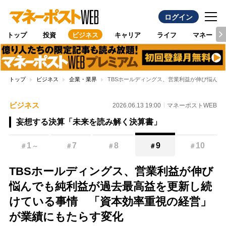
ログイン
トップ
投資
ビジネス
キャリア
ライフ
マネー
トップ
ビジネス
企業・業界
TBSホールディングス、営業利益が伸び悩ん
ビジネス
2026.06.13 19:00
マネーポストWEB
妄想する決算「未来を読み解く決算書」
1
7
8
9
10
＃
～
＃
＃
＃
＃
TBSホールディングス、営業利益が伸び
悩んでも純利益が過去最高益を更新し続
けている事情 「資本効率重視の経営」
が業績にもたらす変化