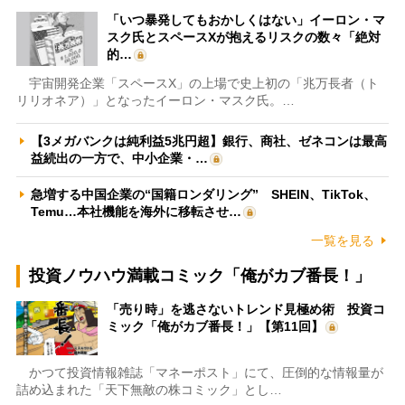
「いつ暴発してもおかしくはない」イーロン・マ
スク氏とスペースXが抱えるリスクの数々「絶対
的…
宇宙開発企業「スペースX」の上場で史上初の「兆万長者（ト
リリオネア）」となったイーロン・マスク氏。…
【3メガバンクは純利益5兆円超】銀行、商社、ゼネコンは最高
益続出の一方で、中小企業・…
急増する中国企業の“国籍ロンダリング” SHEIN、TikTok、
Temu…本社機能を海外に移転させ…
一覧を見る
投資ノウハウ満載コミック「俺がカブ番長！」
「売り時」を逃さないトレンド見極め術 投資コ
ミック「俺がカブ番長！」【第11回】
かつて投資情報雑誌「マネーポスト」にて、圧倒的な情報量が
詰め込まれた「天下無敵の株コミック」とし…