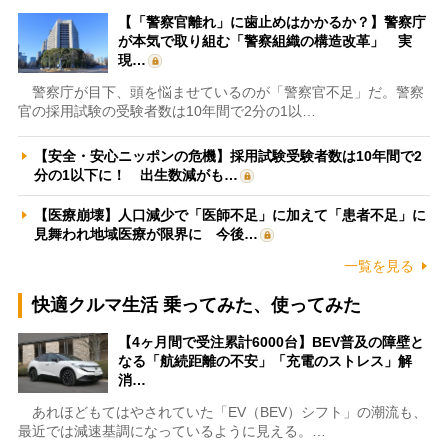
【「警察官離れ」に歯止めはかかるか？】警察庁
が本気で取り組む「警察組織の構造改革」 実
現…
警察庁が目下、頭を悩ませているのが「警察官不足」だ。警察
官の採用試験の受験者数は10年間で2分の1以…
【安全・安心ニッポンの危機】採用試験受験者数は10年間で2
分の1以下に！ 出生数減がも…
【医療崩壊】人口減少で「医師不足」に加えて「患者不足」に
見舞われ地域医療が限界に 今後…
一覧を見る
快適クルマ生活 乗ってみた、使ってみた
【4ヶ月間で受注累計6000台】BEV普及の障壁と
なる「航続距離の不安」「充電のストレス」解
消…
あれほどもてはやされていた「EV（BEV）シフト」の潮流も、
最近では減速基調になっているように見える。…