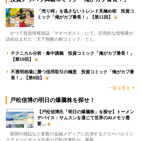
「売り時」を逃さないトレンド見極め術 投資コ
ミック「俺がカブ番長！」【第11回】
かつて投資情報雑誌「マネーポスト」にて、圧倒的な情報量が
詰め込まれた「天下無敵の株コミック」とし…
テクニカル分析・集中講義 投資コミック「俺がカブ番長！」
【第10回】
不透明相場に勝つ信用取引の極意 投資コミック「俺がカブ番
長！」【第9回】
一覧を見る
戸松信博の明日の爆騰株を探せ！
【戸松信博氏「明日の爆騰株」を探せ】トーメン
デバイス：サムスンを通じて世界のAIメモリ需
要…
新聞や雑誌など多数の金融メディアに出演するグローバルリン
クアドバイザーズ代表の戸松信博氏が、最新…