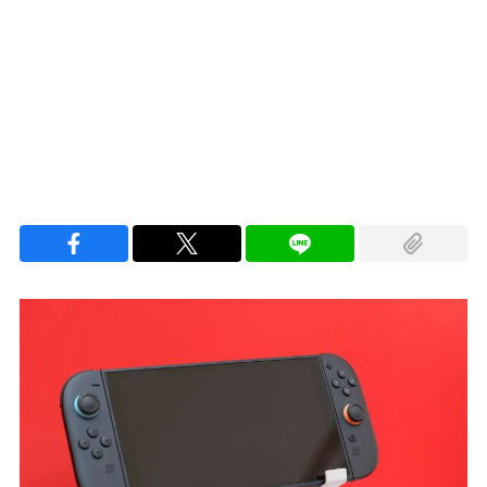
Loaded
:
100.00%
/
Unmute