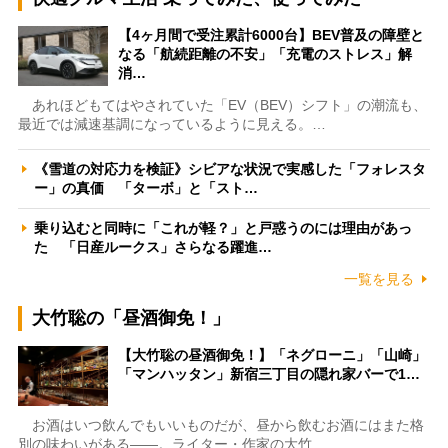
【4ヶ月間で受注累計6000台】BEV普及の障壁と
なる「航続距離の不安」「充電のストレス」解
消…
あれほどもてはやされていた「EV（BEV）シフト」の潮流も、
最近では減速基調になっているように見える。…
《雪道の対応力を検証》シビアな状況で実感した「フォレスタ
ー」の真価 「ターボ」と「スト…
乗り込むと同時に「これが軽？」と戸惑うのには理由があっ
た 「日産ルークス」さらなる躍進…
一覧を見る
大竹聡の「昼酒御免！」
【大竹聡の昼酒御免！】「ネグローニ」「山崎」
「マンハッタン」新宿三丁目の隠れ家バーで1…
お酒はいつ飲んでもいいものだが、昼から飲むお酒にはまた格
別の味わいがある――。ライター・作家の大竹…