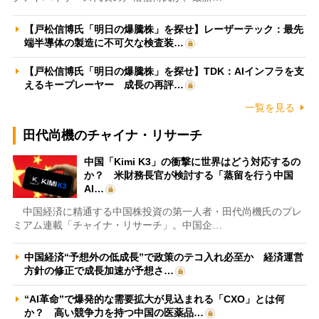
【戸松信博氏「明日の爆騰株」を探せ】レーザーテック：最先
端半導体の製造に不可欠な検査装…
【戸松信博氏「明日の爆騰株」を探せ】TDK：AIインフラを支
えるキープレーヤー 成長の再評…
一覧を見る
田代尚機のチャイナ・リサーチ
中国「Kimi K3」の衝撃に世界はどう対応するの
か？ 米財務長官が検討する「蒸留を行う中国
AI…
中国経済に精通する中国株投資の第一人者・田代尚機氏のプレ
ミアム連載「チャイナ・リサーチ」。中国企…
中国経済“予想外の低成長”で政策のテコ入れ必至か 経済運営
方針の修正で成長加速が予想さ…
“AI革命”で爆発的な需要拡大が見込まれる「CXO」とは何
か？ 高い競争力を持つ中国の医薬品…