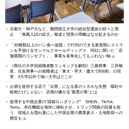
京都大・神戸大など、難関国立大学の総合型選抜が続々と廃
止 「推薦入試の拡大」報道と現実の乖離はなぜ起きるのか
「30種類以上のパン食べ放題」で行列のできる新形態レストラ
ンを手掛けるサンマルクホールディングス 同社に聞いた「店
舗展開のコンセプト」、事業を多角化してもぶれない軸
《商社の大学別就職者数ランキングを解剖》三菱商事、三井物
産、住友商事への就職者は「東大・早大・慶大で約6割」の現
実 3大学以外で強い大学はどこか
お酒を提供する店で「出禁」になる客のトホホな生態 嘔吐や
粗相だけじゃない、店側が嫌がる“最悪の客”とは
急増する中国企業の“国籍ロンダリング” SHEIN、TikTok、
Temu…本社機能を海外に移転させ、トランプ関税の回避を狙
う 現地人を隠れ蓑にした中国企業の農業参入・土地取得への
懸念も