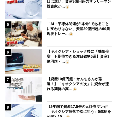
日は遠い」資産3億円超のサラリーマン
投資家が…
「AI・半導体関連が“本命”であること
5
に変わりはない」資産20億円超の90歳
現役トレー…
【キオクシア・ショック後に「株価倍
6
増」も期待できる注目銘柄5選】資産3
億円超・…
【資産10億円超・かんちさんが厳
7
選！】「キオクシアの次」に資金が流
れる期待の高…
《2年弱で資産17.5倍の元証券マンが
8
「キオクシア急落で次に狙う」5銘柄を
公開》10…