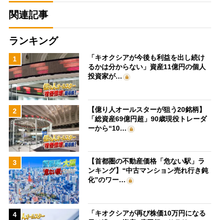
関連記事
ランキング
「キオクシアが今後も利益を出し続け
1
るかは分からない」資産11億円の個人
投資家が…
【億り人オールスターが狙う20銘柄】
2
「総資産69億円超」90歳現役トレーダ
ーから“10…
【首都圏の不動産価格「危ない駅」ラ
3
ンキング】“中古マンション売れ行き鈍
化”のワー…
「キオクシアが再び株価10万円になる
4