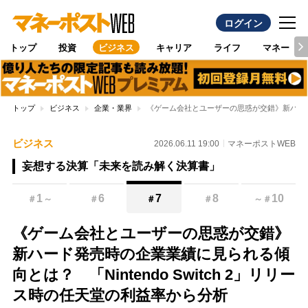
ログイン
トップ
投資
ビジネス
キャリア
ライフ
マネー
トップ
ビジネス
企業・業界
《ゲーム会社とユーザーの思惑が交錯》新ハード発売
ビジネス
2026.06.11 19:00
マネーポストWEB
妄想する決算「未来を読み解く決算書」
1
6
7
8
10
＃
～
＃
＃
＃
～
＃
《ゲーム会社とユーザーの思惑が交錯》
新ハード発売時の企業業績に見られる傾
向とは？ 「Nintendo Switch 2」リリー
ス時の任天堂の利益率から分析