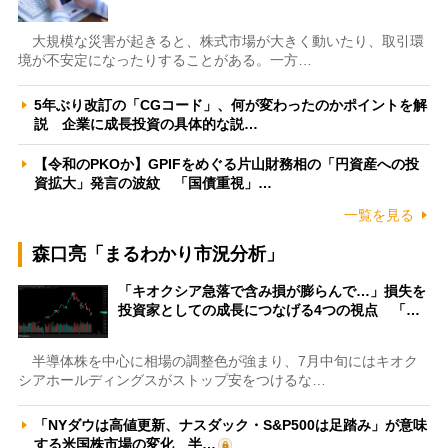
大規模な災害が起きると、株式市場が大きく動いたり、取引環
境が不安定になったりすることがある。一方…
5年ぶり改訂の「CGコード」、何が変わったのかポイントを解
説 企業に成長投資の具体的な説…
【令和のPKOか】GPIFをめぐる片山財務相の「円資産への投
資拡大」発言の波紋 「国債重視」…
一覧を見る
森口亮「まるわかり市況分析」
「キオクシア急落で含み損が膨らんで…」損失を
投資家としての成長につなげる4つの視点 「…
半導体株を中心に相場の調整色が強まり、7月中旬にはキオク
シアホールディングスがストップ安をつけるな…
「NYダウは高値更新、ナスダック・S&P500は足踏み」が意味
する米国株市場の変化 半…