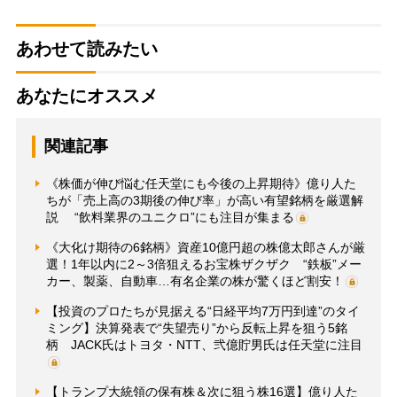
あわせて読みたい
あなたにオススメ
関連記事
《株価が伸び悩む任天堂にも今後の上昇期待》億り人た
ちが「売上高の3期後の伸び率」が高い有望銘柄を厳選解
説 “飲料業界のユニクロ”にも注目が集まる
《大化け期待の6銘柄》資産10億円超の株億太郎さんが厳
選！1年以内に2～3倍狙えるお宝株ザクザク “鉄板”メー
カー、製薬、自動車…有名企業の株が驚くほど割安！
【投資のプロたちが見据える“日経平均7万円到達”のタイ
ミング】決算発表で“失望売り”から反転上昇を狙う5銘
柄 JACK氏はトヨタ・NTT、弐億貯男氏は任天堂に注目
【トランプ大統領の保有株＆次に狙う株16選】億り人た