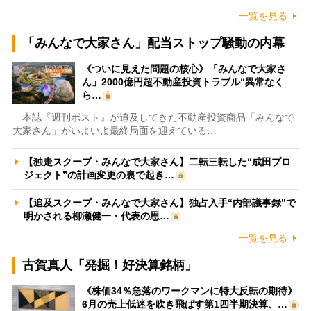
一覧を見る
「みんなで大家さん」配当ストップ騒動の内幕
《ついに見えた問題の核心》「みんなで大家さ
ん」2000億円超不動産投資トラブル“異常なく
ら…
本誌『週刊ポスト』が追及してきた不動産投資商品「みんなで
大家さん」がいよいよ最終局面を迎えている…
【独走スクープ・みんなで大家さん】二転三転した“成田プロ
ジェクト”の計画変更の裏で起き…
【追及スクープ・みんなで大家さん】独占入手“内部議事録”で
明かされる柳瀬健一・代表の思…
一覧を見る
古賀真人「発掘！好決算銘柄」
《株価34％急落のワークマンに特大反転の期待》
6月の売上低迷を吹き飛ばす第1四半期決算、…