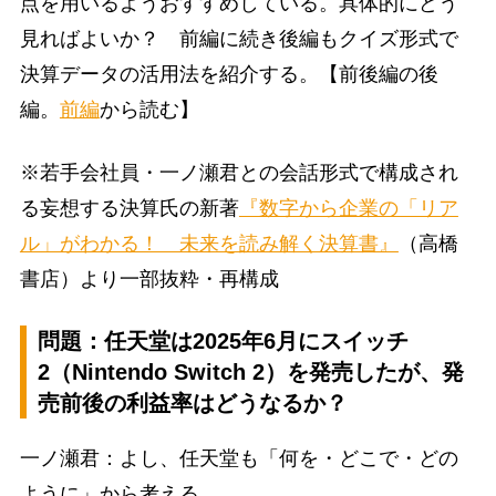
点を用いるようおすすめしている。具体的にどう
見ればよいか？ 前編に続き後編もクイズ形式で
決算データの活用法を紹介する。【前後編の後
編。
前編
から読む】
※若手会社員・一ノ瀬君との会話形式で構成され
る妄想する決算氏の新著
『数字から企業の「リア
ル」がわかる！ 未来を読み解く決算書』
（高橋
書店）より一部抜粋・再構成
問題：任天堂は2025年6月にスイッチ
2（Nintendo Switch 2）を発売したが、発
売前後の利益率はどうなるか？
一ノ瀬君：よし、任天堂も「何を・どこで・どの
ように」から考える。