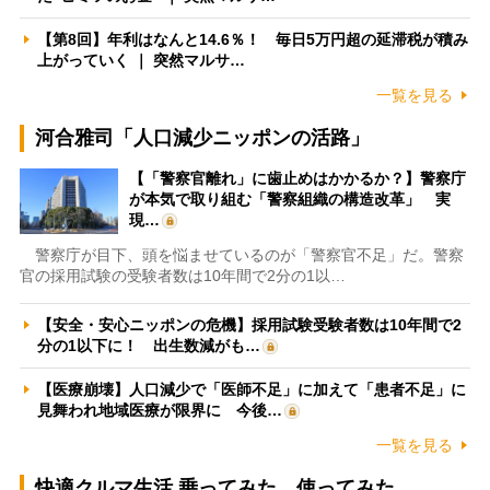
【第8回】年利はなんと14.6％！ 毎日5万円超の延滞税が積み
上がっていく ｜ 突然マルサ…
一覧を見る
河合雅司「人口減少ニッポンの活路」
【「警察官離れ」に歯止めはかかるか？】警察庁
が本気で取り組む「警察組織の構造改革」 実
現…
警察庁が目下、頭を悩ませているのが「警察官不足」だ。警察
官の採用試験の受験者数は10年間で2分の1以…
【安全・安心ニッポンの危機】採用試験受験者数は10年間で2
分の1以下に！ 出生数減がも…
【医療崩壊】人口減少で「医師不足」に加えて「患者不足」に
見舞われ地域医療が限界に 今後…
一覧を見る
快適クルマ生活 乗ってみた、使ってみた