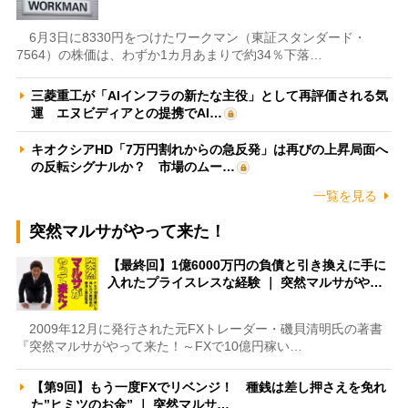
6月3日に8330円をつけたワークマン（東証スタンダード・
7564）の株価は、わずか1カ月あまりで約34％下落…
三菱重工が「AIインフラの新たな主役」として再評価される気
運 エヌビディアとの提携でAI…
キオクシアHD「7万円割れからの急反発」は再びの上昇局面へ
の反転シグナルか？ 市場のムー…
一覧を見る
突然マルサがやって来た！
【最終回】1億6000万円の負債と引き換えに手に
入れたプライスレスな経験 ｜ 突然マルサがや…
2009年12月に発行された元FXトレーダー・磯貝清明氏の著書
『突然マルサがやって来た！～FXで10億円稼い…
【第9回】もう一度FXでリベンジ！ 種銭は差し押さえを免れ
た”ヒミツのお金” ｜ 突然マルサ…