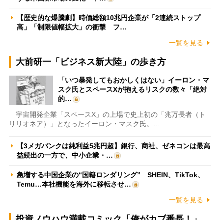
【歴史的な爆騰劇】時価総額10兆円企業が「2連続ストップ
高」「制限値幅拡大」の衝撃 フ…
一覧を見る
大前研一「ビジネス新大陸」の歩き方
「いつ暴発してもおかしくはない」イーロン・マ
スク氏とスペースXが抱えるリスクの数々「絶対
的…
宇宙開発企業「スペースX」の上場で史上初の「兆万長者（ト
リリオネア）」となったイーロン・マスク氏。…
【3メガバンクは純利益5兆円超】銀行、商社、ゼネコンは最高
益続出の一方で、中小企業・…
急増する中国企業の“国籍ロンダリング” SHEIN、TikTok、
Temu…本社機能を海外に移転させ…
一覧を見る
投資ノウハウ満載コミック「俺がカブ番長！」