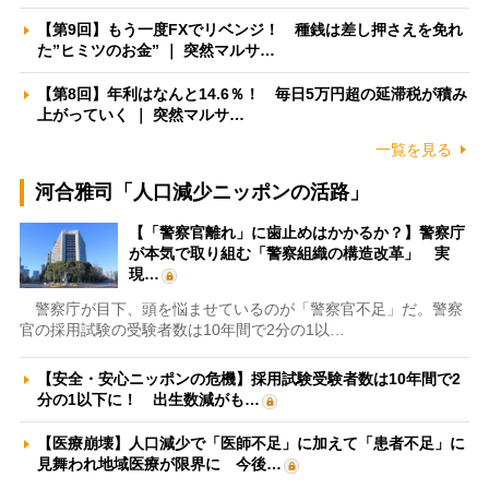
【第9回】もう一度FXでリベンジ！ 種銭は差し押さえを免れ
た”ヒミツのお金” ｜ 突然マルサ…
【第8回】年利はなんと14.6％！ 毎日5万円超の延滞税が積み
上がっていく ｜ 突然マルサ…
一覧を見る
河合雅司「人口減少ニッポンの活路」
【「警察官離れ」に歯止めはかかるか？】警察庁
が本気で取り組む「警察組織の構造改革」 実
現…
警察庁が目下、頭を悩ませているのが「警察官不足」だ。警察
官の採用試験の受験者数は10年間で2分の1以…
【安全・安心ニッポンの危機】採用試験受験者数は10年間で2
分の1以下に！ 出生数減がも…
【医療崩壊】人口減少で「医師不足」に加えて「患者不足」に
見舞われ地域医療が限界に 今後…