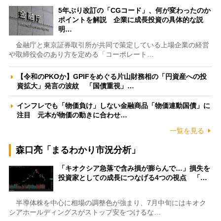
5年ぶり改訂の「CGコード」、何が変わったのか
ポイントを解説 企業に成長投資の具体的な説
明…
金融庁と東京証券取引所が共同で策定している上場企業の経営
や取締役会のあり方を定める「コーポレート…
【令和のPKOか】GPIFをめぐる片山財務相の「円資産への投
資拡大」発言の波紋 「国債重視」…
インフレでも「物価負け」しない金融商品「物価連動国債」に
注目 元本が物価の動きに合わせ…
一覧を見る
森口亮「まるわかり市況分析」
「キオクシア急落で含み損が膨らんで…」損失を
投資家としての成長につなげる4つの視点 「…
半導体株を中心に相場の調整色が強まり、7月中旬にはキオク
シアホールディングスがストップ安をつけるな…