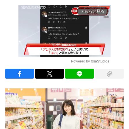
もっと見る
arrow_forward_ios
Powered by 
GliaStudios
Mute