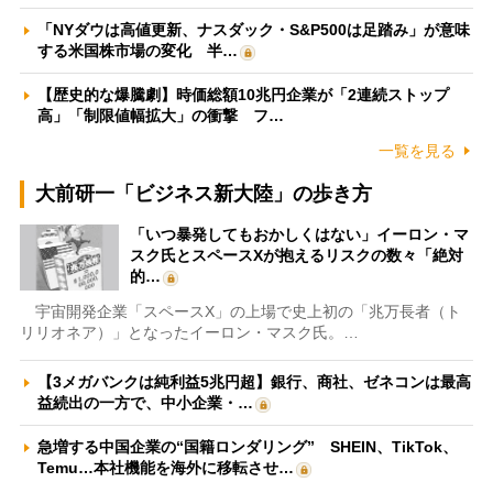
「NYダウは高値更新、ナスダック・S&P500は足踏み」が意味
する米国株市場の変化 半…
【歴史的な爆騰劇】時価総額10兆円企業が「2連続ストップ
高」「制限値幅拡大」の衝撃 フ…
一覧を見る
大前研一「ビジネス新大陸」の歩き方
「いつ暴発してもおかしくはない」イーロン・マ
スク氏とスペースXが抱えるリスクの数々「絶対
的…
宇宙開発企業「スペースX」の上場で史上初の「兆万長者（ト
リリオネア）」となったイーロン・マスク氏。…
【3メガバンクは純利益5兆円超】銀行、商社、ゼネコンは最高
益続出の一方で、中小企業・…
急増する中国企業の“国籍ロンダリング” SHEIN、TikTok、
Temu…本社機能を海外に移転させ…