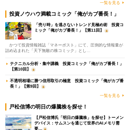
一覧を見る
投資ノウハウ満載コミック「俺がカブ番長！」
「売り時」を逃さないトレンド見極め術 投資コ
ミック「俺がカブ番長！」【第11回】
かつて投資情報雑誌「マネーポスト」にて、圧倒的な情報量が
詰め込まれた「天下無敵の株コミック」とし…
テクニカル分析・集中講義 投資コミック「俺がカブ番長！」
【第10回】
不透明相場に勝つ信用取引の極意 投資コミック「俺がカブ番
長！」【第9回】
一覧を見る
戸松信博の明日の爆騰株を探せ！
【戸松信博氏「明日の爆騰株」を探せ】トーメン
デバイス：サムスンを通じて世界のAIメモリ需
要…