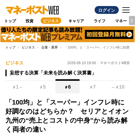
ログイン
トップ
投資
ビジネス
キャリア
ライフ
マネー
トップ
ビジネス
企業・業界
「100均」と「スーパー」インフレ時に好調な
ビジネス
2026.06.10 19:00
マネーポストWEB
妄想する決算「未来を読み解く決算書」
1
5
6
7
10
＃
～
＃
＃
＃
～
＃
「100均」と「スーパー」インフレ時に
好調なのはどちらか？ セリアとイオン
九州の“売上とコストの中身”から読み解
く両者の違い