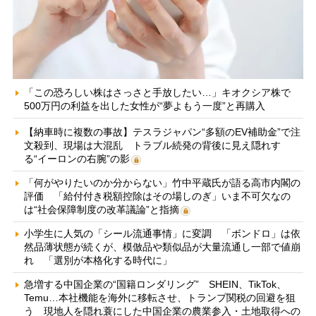
「この恐ろしい株はさっさと手放したい…」キオクシア株で
500万円の利益を出した女性が“夢よもう一度”と再購入
【納車時に複数の事故】テスラジャパン“多額のEV補助金”で注
文殺到、現場は大混乱 トラブル続発の背後に見え隠れす
る“イーロンの右腕”の影
「何がやりたいのか分からない」竹中平蔵氏が語る高市内閣の
評価 「給付付き税額控除はその場しのぎ」いま不可欠なの
は“社会保障制度の改革議論”と指摘
小学生に人気の「シール流通事情」に変調 「ボンドロ」は依
然品薄状態が続くが、模倣品や類似品が大量流通し一部で値崩
れ 「選別が本格化する時代に」
急増する中国企業の“国籍ロンダリング” SHEIN、TikTok、
Temu…本社機能を海外に移転させ、トランプ関税の回避を狙
う 現地人を隠れ蓑にした中国企業の農業参入・土地取得への