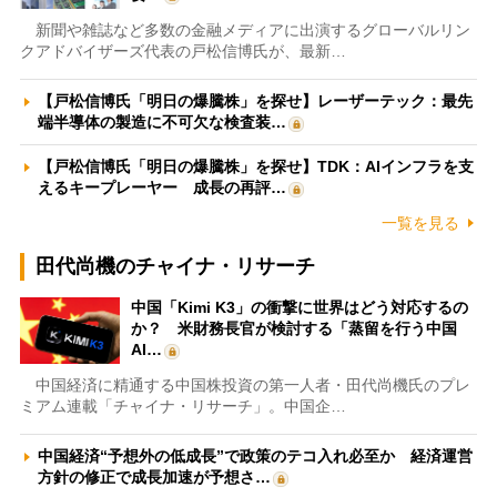
新聞や雑誌など多数の金融メディアに出演するグローバルリン
クアドバイザーズ代表の戸松信博氏が、最新…
【戸松信博氏「明日の爆騰株」を探せ】レーザーテック：最先
端半導体の製造に不可欠な検査装…
【戸松信博氏「明日の爆騰株」を探せ】TDK：AIインフラを支
えるキープレーヤー 成長の再評…
一覧を見る
田代尚機のチャイナ・リサーチ
中国「Kimi K3」の衝撃に世界はどう対応するの
か？ 米財務長官が検討する「蒸留を行う中国
AI…
中国経済に精通する中国株投資の第一人者・田代尚機氏のプレ
ミアム連載「チャイナ・リサーチ」。中国企…
中国経済“予想外の低成長”で政策のテコ入れ必至か 経済運営
方針の修正で成長加速が予想さ…