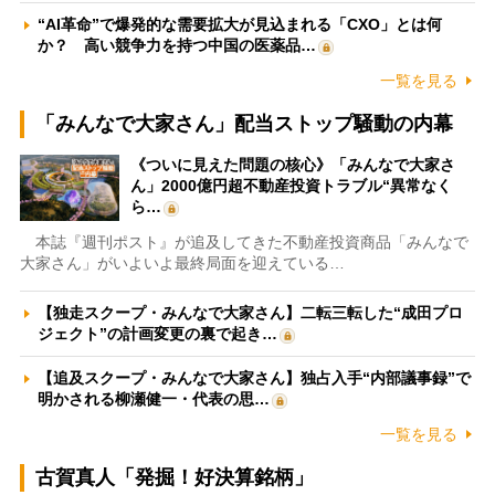
“AI革命”で爆発的な需要拡大が見込まれる「CXO」とは何
か？ 高い競争力を持つ中国の医薬品…
一覧を見る
「みんなで大家さん」配当ストップ騒動の内幕
《ついに見えた問題の核心》「みんなで大家さ
ん」2000億円超不動産投資トラブル“異常なく
ら…
本誌『週刊ポスト』が追及してきた不動産投資商品「みんなで
大家さん」がいよいよ最終局面を迎えている…
【独走スクープ・みんなで大家さん】二転三転した“成田プロ
ジェクト”の計画変更の裏で起き…
【追及スクープ・みんなで大家さん】独占入手“内部議事録”で
明かされる柳瀬健一・代表の思…
一覧を見る
古賀真人「発掘！好決算銘柄」