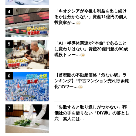
「キオクシアが今後も利益を出し続け
4
るかは分からない」資産11億円の個人
投資家が…
「AI・半導体関連が“本命”であること
5
に変わりはない」資産20億円超の90歳
現役トレー…
【首都圏の不動産価格「危ない駅」ラ
6
ンキング】“中古マンション売れ行き鈍
化”のワー…
「失敗すると取り返しがつかない」葬
7
儀社の手を借りない「DIY葬」の落とし
穴 素人には…