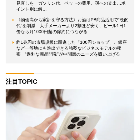
見直しを ガソリン代、ペットの費用、孫への支出…ポ
イント別に解…
《物価高から家計を守る方法》お酒はPB商品活用で“晩酌
代”を削減 大手メーカーより2割ほど安く、ビール1日1
缶なら月1000円超の節約につながる
約1兆円の市場規模に躍進した「100円ショップ」、銀座
など一等地にも進出できる強靱なビジネスモデルの秘
密 “過剰な商品開発”が中間層のニーズを吸い上げる
注目TOPIC