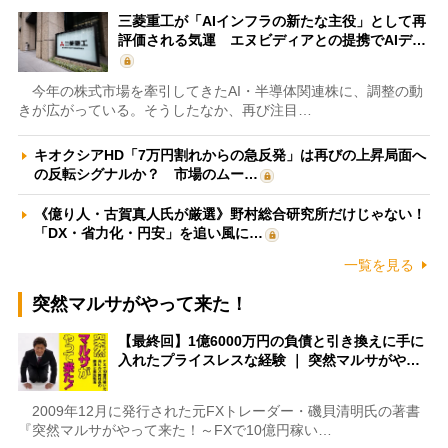
三菱重工が「AIインフラの新たな主役」として再
評価される気運 エヌビディアとの提携でAIデ…
今年の株式市場を牽引してきたAI・半導体関連株に、調整の動
きが広がっている。そうしたなか、再び注目…
キオクシアHD「7万円割れからの急反発」は再びの上昇局面へ
の反転シグナルか？ 市場のムー…
《億り人・古賀真人氏が厳選》野村総合研究所だけじゃない！
「DX・省力化・円安」を追い風に…
一覧を見る
突然マルサがやって来た！
【最終回】1億6000万円の負債と引き換えに手に
入れたプライスレスな経験 ｜ 突然マルサがや…
2009年12月に発行された元FXトレーダー・磯貝清明氏の著書
『突然マルサがやって来た！～FXで10億円稼い…