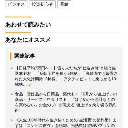
ビジネス
投資初心者
業績
あわせて読みたい
あなたにオススメ
関連記事
【日経平均7万円へ！】億り人たちが“仕込み時”と狙う厳
選30銘柄 「反転上昇を狙う5銘柄」「高値圏でも放置さ
れた大化け期待12銘柄」「アクティビストに乗っかる13
銘柄…
食品・嗜好品から日用品・薬代も！「6月から値上げ」の
商品・サービス・料金リスト 「はじめから余計なもの
を買わない」お金のプロが教える“値上げを乗り切る節約
術”
《人生100年時代を生き抜くための“生活費”の節約術》ま
ずは「コンビニ依存」を脱却、光熱費は契約やプランの