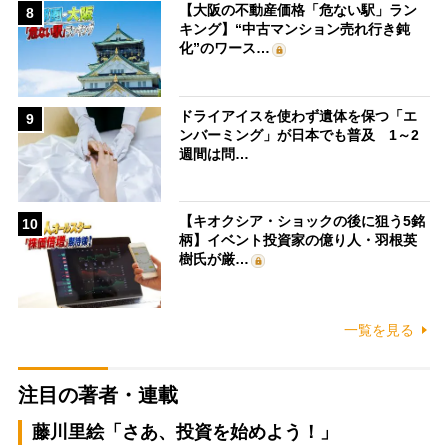
【大阪の不動産価格「危ない駅」ラン
8
キング】“中古マンション売れ行き鈍
化”のワース…
ドライアイスを使わず遺体を保つ「エ
9
ンバーミング」が日本でも普及 1～2
週間は問…
【キオクシア・ショックの後に狙う5銘
10
柄】イベント投資家の億り人・羽根英
樹氏が厳…
一覧を見る
注目の著者・連載
藤川里絵「さあ、投資を始めよう！」