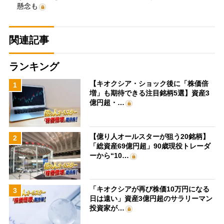
懸念も
関連記事
ランキング
【キオクシア・ショック後に「株価倍
1
増」も期待できる注目銘柄5選】資産3
億円超・…
【億り人オールスターが狙う20銘柄】
2
「総資産69億円超」90歳現役トレーダ
ーから“10…
「キオクシアが再び株価10万円になる
3
日は遠い」資産3億円超のサラリーマン
投資家が…