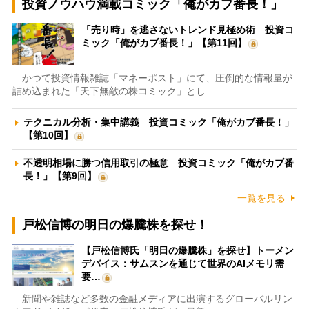
投資ノウハウ満載コミック「俺がカブ番長！」
「売り時」を逃さないトレンド見極め術 投資コ
ミック「俺がカブ番長！」【第11回】
かつて投資情報雑誌「マネーポスト」にて、圧倒的な情報量が
詰め込まれた「天下無敵の株コミック」とし…
テクニカル分析・集中講義 投資コミック「俺がカブ番長！」
【第10回】
不透明相場に勝つ信用取引の極意 投資コミック「俺がカブ番
長！」【第9回】
一覧を見る
戸松信博の明日の爆騰株を探せ！
【戸松信博氏「明日の爆騰株」を探せ】トーメン
デバイス：サムスンを通じて世界のAIメモリ需
要…
新聞や雑誌など多数の金融メディアに出演するグローバルリン