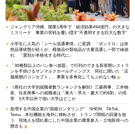
ジャングリア沖縄、開業1周年で「経済効果494億円」の大きな
ミスリード 事業の苦戦を覆い隠す“不透明すぎる巨大な数字”
小学生に人気の「シール流通事情」に変調 「ボンドロ」は依
然品薄状態が続くが、模倣品や類似品が大量流通し一部で値崩
れ 「選別が本格化する時代に」
「30種類以上のパン食べ放題」で行列のできる新形態レストラ
ンを手掛けるサンマルクホールディングス 同社に聞いた「店
舗展開のコンセプト」、事業を多角化してもぶれない軸
《商社の大学別就職者数ランキングを解剖》三菱商事、三井物
産、住友商事への就職者は「東大・早大・慶大で約6割」の現
実 3大学以外で強い大学はどこか
急増する中国企業の“国籍ロンダリング” SHEIN、TikTok、
Temu…本社機能を海外に移転させ、トランプ関税の回避を狙
う 現地人を隠れ蓑にした中国企業の農業参入・土地取得への
懸念も