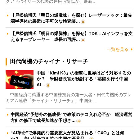
クアドバイザーズ代表の戸松信博氏が、最新…
【戸松信博氏「明日の爆騰株」を探せ】レーザーテック：最先
端半導体の製造に不可欠な検査装…
【戸松信博氏「明日の爆騰株」を探せ】TDK：AIインフラを支
えるキープレーヤー 成長の再評…
一覧を見る
田代尚機のチャイナ・リサーチ
中国「Kimi K3」の衝撃に世界はどう対応するの
か？ 米財務長官が検討する「蒸留を行う中国
AI…
中国経済に精通する中国株投資の第一人者・田代尚機氏のプレ
ミアム連載「チャイナ・リサーチ」。中国企…
中国経済“予想外の低成長”で政策のテコ入れ必至か 経済運営
方針の修正で成長加速が予想さ…
“AI革命”で爆発的な需要拡大が見込まれる「CXO」とは何
か？ 高い競争力を持つ中国の医薬品…