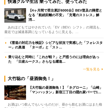
快適クルマ生活 乗ってみた、使ってみた
【4ヶ月間で受注累計6000台】BEV普及の障壁と
なる「航続距離の不安」「充電のストレス」解
消…
あれほどもてはやされていた「EV（BEV）シフト」の潮流も、
最近では減速基調になっているように見える。…
《雪道の対応力を検証》シビアな状況で実感した「フォレスタ
ー」の真価 「ターボ」と「スト…
乗り込むと同時に「これが軽？」と戸惑うのには理由があっ
た 「日産ルークス」さらなる躍進…
一覧を見る
大竹聡の「昼酒御免！」
【大竹聡の昼酒御免！】「ネグローニ」「山崎」
「マンハッタン」新宿三丁目の隠れ家バーで1…
お酒はいつ飲んでもいいものだが、昼から飲むお酒にはまた格