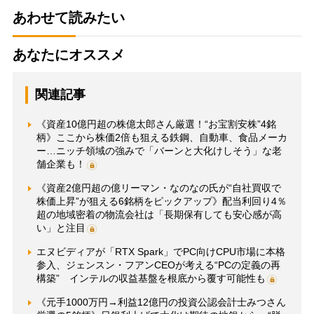
あわせて読みたい
あなたにオススメ
関連記事
《資産10億円超の株億太郎さん厳選！“お宝割安株”4銘
柄》ここから株価2倍も狙える鉄鋼、自動車、食品メーカ
ー…ニッチ領域の強みで「バーンと大化けしそう」な老
舗企業も！
《資産2億円超の億リーマン・なのなの氏が“自社買収で
株価上昇”が狙える6銘柄をピックアップ》配当利回り4％
超の地域密着の物流会社は「長期保有しても安心感が高
い」と注目
エヌビディアが「RTX Spark」でPC向けCPU市場に本格
参入、ジェンスン・フアンCEOが考える“PCの定義の再
構築” インテルの収益基盤を根底から覆す可能性も
《元手1000万円→利益12億円の投資公認会計士みつさん