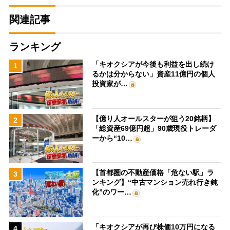
関連記事
ランキング
「キオクシアが今後も利益を出し続け
1
るかは分からない」資産11億円の個人
投資家が…
【億り人オールスターが狙う20銘柄】
2
「総資産69億円超」90歳現役トレーダ
ーから“10…
【首都圏の不動産価格「危ない駅」ラ
3
ンキング】“中古マンション売れ行き鈍
化”のワー…
「キオクシアが再び株価10万円になる
4