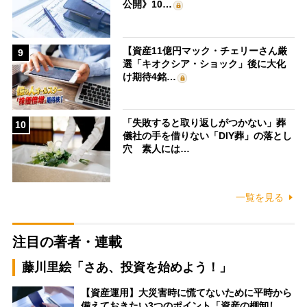
公開》10…
【資産11億円マック・チェリーさん厳
9
選「キオクシア・ショック」後に大化
け期待4銘…
「失敗すると取り返しがつかない」葬
10
儀社の手を借りない「DIY葬」の落とし
穴 素人には…
一覧を見る
注目の著者・連載
藤川里絵「さあ、投資を始めよう！」
【資産運用】大災害時に慌てないために平時から
備えておきたい3つのポイント「資産の棚卸し…