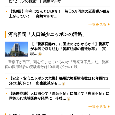
た”ヒミツのお金” ｜ 突然マルサ…
【第8回】年利はなんと14.6％！ 毎日5万円超の延滞税が積み
上がっていく ｜ 突然マルサ…
一覧を見る
河合雅司「人口減少ニッポンの活路」
【「警察官離れ」に歯止めはかかるか？】警察庁
が本気で取り組む「警察組織の構造改革」 実
現…
警察庁が目下、頭を悩ませているのが「警察官不足」だ。警察
官の採用試験の受験者数は10年間で2分の1以…
【安全・安心ニッポンの危機】採用試験受験者数は10年間で2
分の1以下に！ 出生数減がも…
【医療崩壊】人口減少で「医師不足」に加えて「患者不足」に
見舞われ地域医療が限界に 今後…
一覧を見る