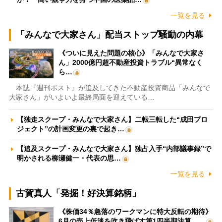
一覧を見る
「みんなで大家さん」配当ストップ騒動の内幕
《ついに見えた問題の核心》「みんなで大家さ
ん」2000億円超不動産投資トラブル“異常なく
ら…
本誌『週刊ポスト』が追及してきた不動産投資商品「みんなで
大家さん」がいよいよ最終局面を迎えている…
【独走スクープ・みんなで大家さん】二転三転した“成田プロ
ジェクト”の計画変更の裏で起き…
【追及スクープ・みんなで大家さん】独占入手“内部議事録”で
明かされる柳瀬健一・代表の思…
一覧を見る
古賀真人「発掘！好決算銘柄」
《株価34％急落のワークマンに特大反転の期待》
6月の売上低迷を吹き飛ばす第1四半期決算、…