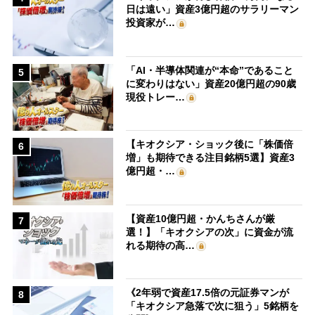
日は遠い」資産3億円超のサラリーマン
投資家が…
「AI・半導体関連が“本命”であること
5
に変わりはない」資産20億円超の90歳
現役トレー…
【キオクシア・ショック後に「株価倍
6
増」も期待できる注目銘柄5選】資産3
億円超・…
【資産10億円超・かんちさんが厳
7
選！】「キオクシアの次」に資金が流
れる期待の高…
《2年弱で資産17.5倍の元証券マンが
8
「キオクシア急落で次に狙う」5銘柄を