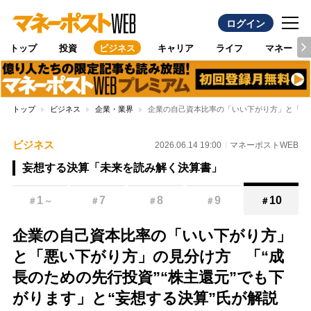
ログイン
トップ
投資
ビジネス
キャリア
ライフ
マネー
トップ
ビジネス
企業・業界
企業の自己資本比率の「いい下がり方」と「悪い
ビジネス
2026.06.14 19:00
マネーポストWEB
妄想する決算「未来を読み解く決算書」
1
7
8
9
10
＃
～
＃
＃
＃
＃
企業の自己資本比率の「いい下がり方」
と「悪い下がり方」の見分け方 「“成
長のための先行投資”“株主還元”でも下
がります」と“妄想する決算”氏が解説