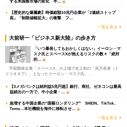
する米国株市場の変化 半…
【歴史的な爆騰劇】時価総額10兆円企業が「2連続ストップ
高」「制限値幅拡大」の衝撃 フ…
一覧を見る
大前研一「ビジネス新大陸」の歩き方
「いつ暴発してもおかしくはない」イーロン・マ
スク氏とスペースXが抱えるリスクの数々「絶対
的…
宇宙開発企業「スペースX」の上場で史上初の「兆万長者（ト
リリオネア）」となったイーロン・マスク氏。…
【3メガバンクは純利益5兆円超】銀行、商社、ゼネコンは最高
益続出の一方で、中小企業・…
急増する中国企業の“国籍ロンダリング” SHEIN、TikTok、
Temu…本社機能を海外に移転させ…
一覧を見る