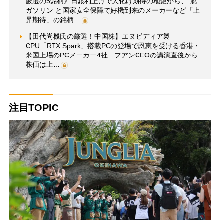
厳選の5銘柄》日銀利上げで大化け期待の地銀から、“脱
ガソリン”と国家安全保障で好機到来のメーカーなど「上
昇期待」の銘柄…
【田代尚機氏の厳選！中国株】エヌビディア製
CPU「RTX Spark」搭載PCの登場で恩恵を受ける香港・
米国上場のPCメーカー4社 フアンCEOの講演直後から
株価は上…
注目TOPIC