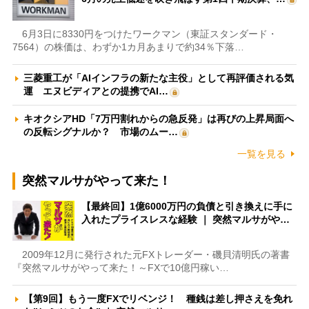
6月3日に8330円をつけたワークマン（東証スタンダード・
7564）の株価は、わずか1カ月あまりで約34％下落…
三菱重工が「AIインフラの新たな主役」として再評価される気
運 エヌビディアとの提携でAI…
キオクシアHD「7万円割れからの急反発」は再びの上昇局面へ
の反転シグナルか？ 市場のムー…
一覧を見る
突然マルサがやって来た！
【最終回】1億6000万円の負債と引き換えに手に
入れたプライスレスな経験 ｜ 突然マルサがや…
2009年12月に発行された元FXトレーダー・磯貝清明氏の著書
『突然マルサがやって来た！～FXで10億円稼い…
【第9回】もう一度FXでリベンジ！ 種銭は差し押さえを免れ