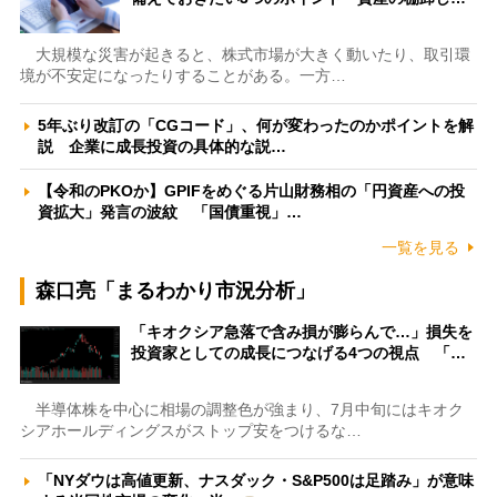
大規模な災害が起きると、株式市場が大きく動いたり、取引環
境が不安定になったりすることがある。一方…
5年ぶり改訂の「CGコード」、何が変わったのかポイントを解
説 企業に成長投資の具体的な説…
【令和のPKOか】GPIFをめぐる片山財務相の「円資産への投
資拡大」発言の波紋 「国債重視」…
一覧を見る
森口亮「まるわかり市況分析」
「キオクシア急落で含み損が膨らんで…」損失を
投資家としての成長につなげる4つの視点 「…
半導体株を中心に相場の調整色が強まり、7月中旬にはキオク
シアホールディングスがストップ安をつけるな…
「NYダウは高値更新、ナスダック・S&P500は足踏み」が意味