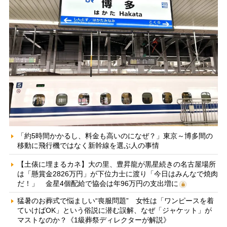
「約5時間かかるし、料金も高いのになぜ？」東京～博多間の
移動に飛行機ではなく新幹線を選ぶ人の事情
【土俵に埋まるカネ】大の里、豊昇龍が黒星続きの名古屋場所
は「懸賞金2826万円」が下位力士に渡り「今日はみんなで焼肉
だ！」 金星4個配給で協会は年96万円の支出増に
猛暑のお葬式で悩ましい“喪服問題” 女性は「ワンピースを着
ていけばOK」という俗説に潜む誤解、なぜ「ジャケット」が
マストなのか？《1級葬祭ディレクターが解説》