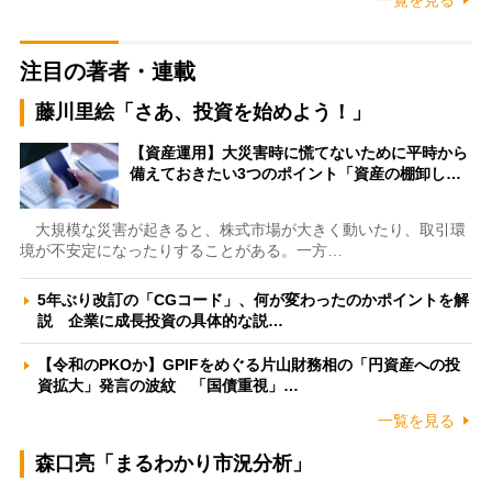
注目の著者・連載
藤川里絵「さあ、投資を始めよう！」
【資産運用】大災害時に慌てないために平時から
備えておきたい3つのポイント「資産の棚卸し…
大規模な災害が起きると、株式市場が大きく動いたり、取引環
境が不安定になったりすることがある。一方…
5年ぶり改訂の「CGコード」、何が変わったのかポイントを解
説 企業に成長投資の具体的な説…
【令和のPKOか】GPIFをめぐる片山財務相の「円資産への投
資拡大」発言の波紋 「国債重視」…
一覧を見る
森口亮「まるわかり市況分析」