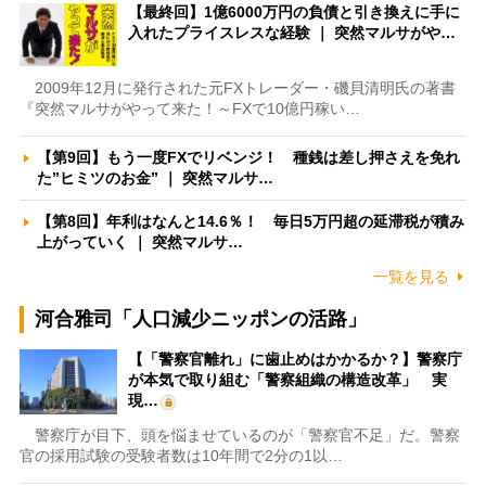
【最終回】1億6000万円の負債と引き換えに手に
入れたプライスレスな経験 ｜ 突然マルサがや…
2009年12月に発行された元FXトレーダー・磯貝清明氏の著書
『突然マルサがやって来た！～FXで10億円稼い…
【第9回】もう一度FXでリベンジ！ 種銭は差し押さえを免れ
た”ヒミツのお金” ｜ 突然マルサ…
【第8回】年利はなんと14.6％！ 毎日5万円超の延滞税が積み
上がっていく ｜ 突然マルサ…
一覧を見る
河合雅司「人口減少ニッポンの活路」
【「警察官離れ」に歯止めはかかるか？】警察庁
が本気で取り組む「警察組織の構造改革」 実
現…
警察庁が目下、頭を悩ませているのが「警察官不足」だ。警察
官の採用試験の受験者数は10年間で2分の1以…