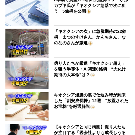
カブキ氏が「キオクシア急落で次に狙
う」5銘柄を公開
「キオクシアの次」に急騰期待の22銘
柄 まつのすけさん、かんちさん、な
のなのさんが厳選
億り人たちが厳選「キオクシア超え」
を狙う半導体・AI関連8銘柄 “大化け
期待の大本命”は？
キオクシア爆騰の裏で仕込み時が到来
した「割安成長株」12選 “放置された
お宝株”を厳選解説
【キオクシアと同じ構図】億り人たち
が注目する「親会社よりも成長しうる