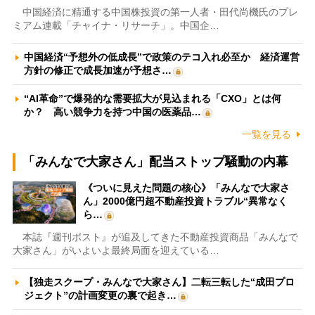
中国経済に精通する中国株投資の第一人者・田代尚機氏のプレ
ミアム連載「チャイナ・リサーチ」。中国企…
中国経済“予想外の低成長”で政策のテコ入れ必至か 経済運営
方針の修正で成長加速が予想さ…
“AI革命”で爆発的な需要拡大が見込まれる「CXO」とは何
か？ 高い競争力を持つ中国の医薬品…
一覧を見る
「みんなで大家さん」配当ストップ騒動の内幕
《ついに見えた問題の核心》「みんなで大家さ
ん」2000億円超不動産投資トラブル“異常なく
ら…
本誌『週刊ポスト』が追及してきた不動産投資商品「みんなで
大家さん」がいよいよ最終局面を迎えている…
【独走スクープ・みんなで大家さん】二転三転した“成田プロ
ジェクト”の計画変更の裏で起き…