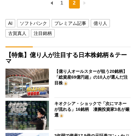
1
2
AI
ソフトバンク
プレミアム記事
億り人
古賀真人
注目銘柄
【特集】億り人が注目する日本株銘柄＆テー
マ
【億り人オールスターが狙う20銘柄】
「総資産69億円超」の10人が選んだ注
目株
キオクシア・ショックで「次にマネー
が流れる」16銘柄 凄腕投資家3名が厳
選
2年弱で資産17.5倍の元証券マン・かぶ