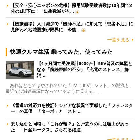
【安全・安心ニッポンの危機】採用試験受験者数は10年間で2
分の1以下に！ 出生数減がも…
【医療崩壊】人口減少で「医師不足」に加えて「患者不足」に
見舞われ地域医療が限界に 今後…
一覧を見る
快適クルマ生活 乗ってみた、使ってみた
【4ヶ月間で受注累計6000台】BEV普及の障壁と
なる「航続距離の不安」「充電のストレス」解
消…
あれほどもてはやされていた「EV（BEV）シフト」の潮流も、
最近では減速基調になっているように見える。…
《雪道の対応力を検証》シビアな状況で実感した「フォレスタ
ー」の真価 「ターボ」と「スト…
乗り込むと同時に「これが軽？」と戸惑うのには理由があっ
た 「日産ルークス」さらなる躍進…
一覧を見る