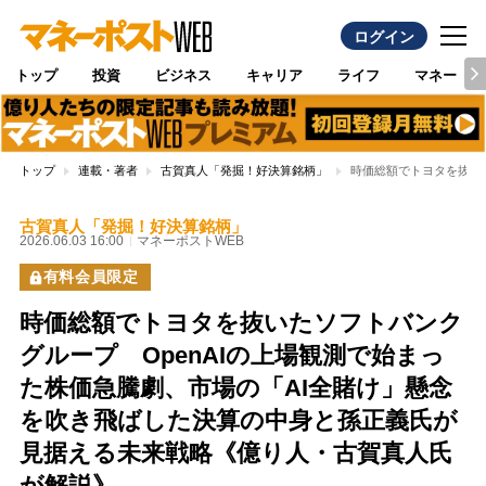
ログイン
トップ
投資
ビジネス
キャリア
ライフ
マネー
トップ
連載・著者
古賀真人「発掘！好決算銘柄」
時価総額でトヨタを抜い
古賀真人「発掘！好決算銘柄」
2026.06.03 16:00
マネーポストWEB
有料会員限定
時価総額でトヨタを抜いたソフトバンク
グループ OpenAIの上場観測で始まっ
た株価急騰劇、市場の「AI全賭け」懸念
を吹き飛ばした決算の中身と孫正義氏が
見据える未来戦略《億り人・古賀真人氏
が解説》