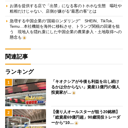
お酒を提供する店で「出禁」になる客のトホホな生態 嘔吐や
粗相だけじゃない、店側が嫌がる“最悪の客”とは
急増する中国企業の“国籍ロンダリング” SHEIN、TikTok、
Temu…本社機能を海外に移転させ、トランプ関税の回避を狙
う 現地人を隠れ蓑にした中国企業の農業参入・土地取得への
懸念も
関連記事
ランキング
「キオクシアが今後も利益を出し続け
1
るかは分からない」資産11億円の個人
投資家が…
【億り人オールスターが狙う20銘柄】
2
「総資産69億円超」90歳現役トレーダ
ーから“10…