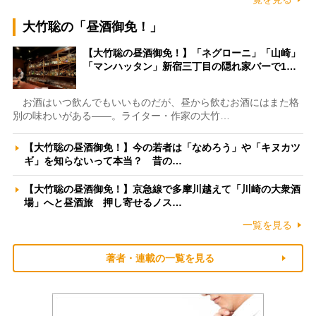
大竹聡の「昼酒御免！」
【大竹聡の昼酒御免！】「ネグローニ」「山崎」
「マンハッタン」新宿三丁目の隠れ家バーで1…
お酒はいつ飲んでもいいものだが、昼から飲むお酒にはまた格
別の味わいがある――。ライター・作家の大竹…
【大竹聡の昼酒御免！】今の若者は「なめろう」や「キヌカツ
ギ」を知らないって本当？ 昔の…
【大竹聡の昼酒御免！】京急線で多摩川越えて「川崎の大衆酒
場」へと昼酒旅 押し寄せるノス…
一覧を見る
著者・連載の一覧を見る