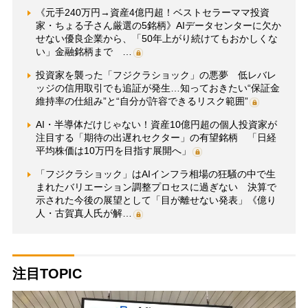
《元手240万円→資産4億円超！ベストセラーママ投資
家・ちょる子さん厳選の5銘柄》AIデータセンターに欠か
せない優良企業から、「50年上がり続けてもおかしくな
い」金融銘柄まで …
投資家を襲った「フジクラショック」の悪夢 低レバレ
ッジの信用取引でも追証が発生…知っておきたい“保証金
維持率の仕組み”と“自分が許容できるリスク範囲”
AI・半導体だけじゃない！資産10億円超の個人投資家が
注目する「期待の出遅れセクター」の有望銘柄 「日経
平均株価は10万円を目指す展開へ」
「フジクラショック」はAIインフラ相場の狂騒の中で生
まれたバリエーション調整プロセスに過ぎない 決算で
示された今後の展望として「目が離せない発表」《億り
人・古賀真人氏が解…
注目TOPIC