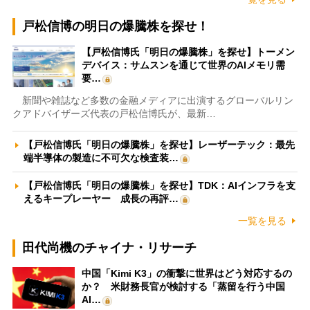
戸松信博の明日の爆騰株を探せ！
【戸松信博氏「明日の爆騰株」を探せ】トーメン
デバイス：サムスンを通じて世界のAIメモリ需
要…
新聞や雑誌など多数の金融メディアに出演するグローバルリン
クアドバイザーズ代表の戸松信博氏が、最新…
【戸松信博氏「明日の爆騰株」を探せ】レーザーテック：最先
端半導体の製造に不可欠な検査装…
【戸松信博氏「明日の爆騰株」を探せ】TDK：AIインフラを支
えるキープレーヤー 成長の再評…
一覧を見る
田代尚機のチャイナ・リサーチ
中国「Kimi K3」の衝撃に世界はどう対応するの
か？ 米財務長官が検討する「蒸留を行う中国
AI…