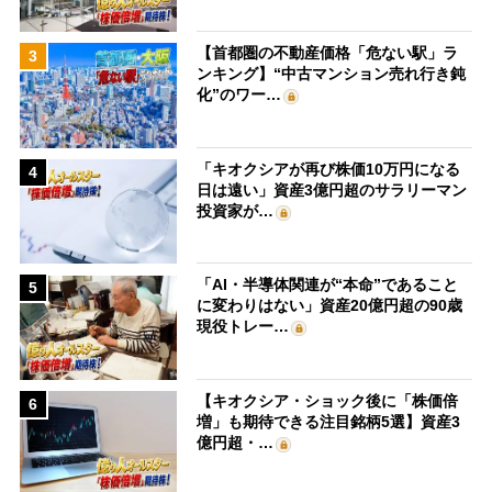
【首都圏の不動産価格「危ない駅」ラ
3
ンキング】“中古マンション売れ行き鈍
化”のワー…
「キオクシアが再び株価10万円になる
4
日は遠い」資産3億円超のサラリーマン
投資家が…
「AI・半導体関連が“本命”であること
5
に変わりはない」資産20億円超の90歳
現役トレー…
【キオクシア・ショック後に「株価倍
6
増」も期待できる注目銘柄5選】資産3
億円超・…