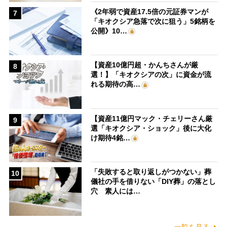
《2年弱で資産17.5倍の元証券マンが
7
「キオクシア急落で次に狙う」5銘柄を
公開》10…
【資産10億円超・かんちさんが厳
8
選！】「キオクシアの次」に資金が流
れる期待の高…
【資産11億円マック・チェリーさん厳
9
選「キオクシア・ショック」後に大化
け期待4銘…
「失敗すると取り返しがつかない」葬
10
儀社の手を借りない「DIY葬」の落とし
穴 素人には…
一覧を見る