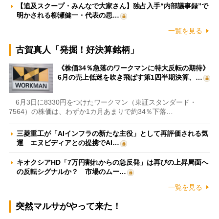
【追及スクープ・みんなで大家さん】独占入手“内部議事録”で
明かされる柳瀬健一・代表の思…
一覧を見る
古賀真人「発掘！好決算銘柄」
《株価34％急落のワークマンに特大反転の期待》
6月の売上低迷を吹き飛ばす第1四半期決算、…
6月3日に8330円をつけたワークマン（東証スタンダード・
7564）の株価は、わずか1カ月あまりで約34％下落…
三菱重工が「AIインフラの新たな主役」として再評価される気
運 エヌビディアとの提携でAI…
キオクシアHD「7万円割れからの急反発」は再びの上昇局面へ
の反転シグナルか？ 市場のムー…
一覧を見る
突然マルサがやって来た！