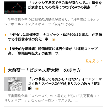
「キオクシア急落で含み損が膨らんで…」損失を
投資家としての成長につなげる4つの視点 「…
半導体株を中心に相場の調整色が強まり、7月中旬にはキオク
シアホールディングスがストップ安をつけるな…
「NYダウは高値更新、ナスダック・S&P500は足踏み」が意味
する米国株市場の変化 半…
【歴史的な爆騰劇】時価総額10兆円企業が「2連続ストップ
高」「制限値幅拡大」の衝撃 フ…
一覧を見る
大前研一「ビジネス新大陸」の歩き方
「いつ暴発してもおかしくはない」イーロン・マ
スク氏とスペースXが抱えるリスクの数々「絶対
的…
宇宙開発企業「スペースX」の上場で史上初の「兆万長者（ト
リリオネア）」となったイーロン・マスク氏。…