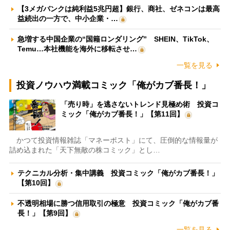
【3メガバンクは純利益5兆円超】銀行、商社、ゼネコンは最高
益続出の一方で、中小企業・…
急増する中国企業の“国籍ロンダリング” SHEIN、TikTok、
Temu…本社機能を海外に移転させ…
一覧を見る
投資ノウハウ満載コミック「俺がカブ番長！」
「売り時」を逃さないトレンド見極め術 投資コ
ミック「俺がカブ番長！」【第11回】
かつて投資情報雑誌「マネーポスト」にて、圧倒的な情報量が
詰め込まれた「天下無敵の株コミック」とし…
テクニカル分析・集中講義 投資コミック「俺がカブ番長！」
【第10回】
不透明相場に勝つ信用取引の極意 投資コミック「俺がカブ番
長！」【第9回】
一覧を見る