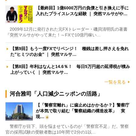
【最終回】1億6000万円の負債と引き換えに手に
入れたプライスレスな経験 ｜ 突然マルサがや…
2009年12月に発行された元FXトレーダー・磯貝清明氏の著書
『突然マルサがやって来た！～FXで10億円稼い…
【第9回】もう一度FXでリベンジ！ 種銭は差し押さえを免れ
た”ヒミツのお金” ｜ 突然マルサ…
【第8回】年利はなんと14.6％！ 毎日5万円超の延滞税が積み
上がっていく ｜ 突然マルサ…
一覧を見る
河合雅司「人口減少ニッポンの活路」
【「警察官離れ」に歯止めはかかるか？】警察庁
が本気で取り組む「警察組織の構造改革」 実
現…
警察庁が目下、頭を悩ませているのが「警察官不足」だ。警察
官の採用試験の受験者数は10年間で2分の1以…