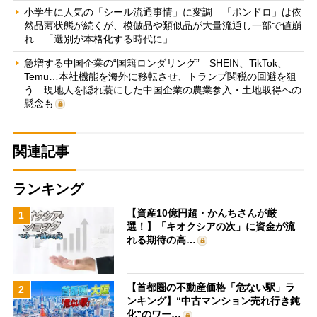
小学生に人気の「シール流通事情」に変調 「ボンドロ」は依
然品薄状態が続くが、模倣品や類似品が大量流通し一部で値崩
れ 「選別が本格化する時代に」
急増する中国企業の“国籍ロンダリング” SHEIN、TikTok、
Temu…本社機能を海外に移転させ、トランプ関税の回避を狙
う 現地人を隠れ蓑にした中国企業の農業参入・土地取得への
懸念も
関連記事
ランキング
【資産10億円超・かんちさんが厳
1
選！】「キオクシアの次」に資金が流
れる期待の高…
【首都圏の不動産価格「危ない駅」ラ
2
ンキング】“中古マンション売れ行き鈍
化”のワー…