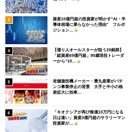
資産10億円超の投資家が明かす“AI・半
3
導体相場に乗らなかった理由” フルポ
ジション…
【億り人オールスターが狙う20銘柄】
4
「総資産69億円超」90歳現役トレーダ
ーから“10…
老舗遊技機メーカー・豊丸産業がパチ
5
ンコ事業停止の背景 大手と中小の格
差拡大に拍車…
「キオクシアが再び株価10万円になる
6
日は遠い」資産3億円超のサラリーマン
投資家が…