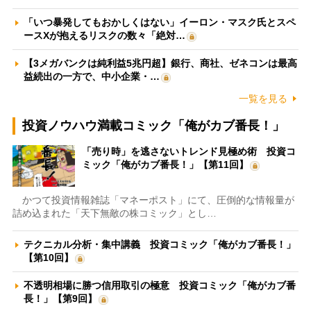
「いつ暴発してもおかしくはない」イーロン・マスク氏とスペ
ースXが抱えるリスクの数々「絶対…
【3メガバンクは純利益5兆円超】銀行、商社、ゼネコンは最高
益続出の一方で、中小企業・…
一覧を見る
投資ノウハウ満載コミック「俺がカブ番長！」
「売り時」を逃さないトレンド見極め術 投資コ
ミック「俺がカブ番長！」【第11回】
かつて投資情報雑誌「マネーポスト」にて、圧倒的な情報量が
詰め込まれた「天下無敵の株コミック」とし…
テクニカル分析・集中講義 投資コミック「俺がカブ番長！」
【第10回】
不透明相場に勝つ信用取引の極意 投資コミック「俺がカブ番
長！」【第9回】