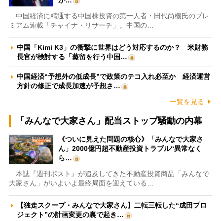
が…
中国経済に精通する中国株投資の第一人者・田代尚機氏のプレ
ミアム連載「チャイナ・リサーチ」。中国の…
中国「Kimi K3」の衝撃に世界はどう対応するのか？ 米財務
長官が検討する「蒸留を行う中国…
中国経済“予想外の低成長”で政策のテコ入れ必至か 経済運営
方針の修正で成長加速が予想さ…
一覧を見る
「みんなで大家さん」配当ストップ騒動の内幕
《ついに見えた問題の核心》「みんなで大家さ
ん」2000億円超不動産投資トラブル“異常なく
ら…
本誌『週刊ポスト』が追及してきた不動産投資商品「みんなで
大家さん」がいよいよ最終局面を迎えている…
【独走スクープ・みんなで大家さん】二転三転した“成田プロ
ジェクト”の計画変更の裏で起き…