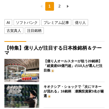
1
2
AI
ソフトバンク
プレミアム記事
億り人
古賀真人
注目銘柄
【特集】億り人が注目する日本株銘柄＆テー
マ
【億り人オールスターが狙う20銘柄】
「総資産69億円超」の10人が選んだ注
目株
キオクシア・ショックで「次にマネー
が流れる」16銘柄 凄腕投資家3名が厳
選