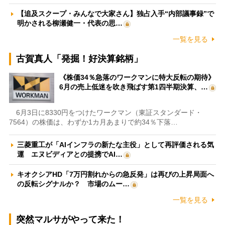
【追及スクープ・みんなで大家さん】独占入手“内部議事録”で
明かされる柳瀬健一・代表の思…
一覧を見る
古賀真人「発掘！好決算銘柄」
《株価34％急落のワークマンに特大反転の期待》
6月の売上低迷を吹き飛ばす第1四半期決算、…
6月3日に8330円をつけたワークマン（東証スタンダード・
7564）の株価は、わずか1カ月あまりで約34％下落…
三菱重工が「AIインフラの新たな主役」として再評価される気
運 エヌビディアとの提携でAI…
キオクシアHD「7万円割れからの急反発」は再びの上昇局面へ
の反転シグナルか？ 市場のムー…
一覧を見る
突然マルサがやって来た！