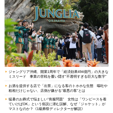
ジャングリア沖縄、開業1周年で「経済効果494億円」の大きな
ミスリード 事業の苦戦を覆い隠す“不透明すぎる巨大な数字”
お酒を提供する店で「出禁」になる客のトホホな生態 嘔吐や
粗相だけじゃない、店側が嫌がる“最悪の客”とは
猛暑のお葬式で悩ましい“喪服問題” 女性は「ワンピースを着
ていけばOK」という俗説に潜む誤解、なぜ「ジャケット」が
マストなのか？《1級葬祭ディレクターが解説》