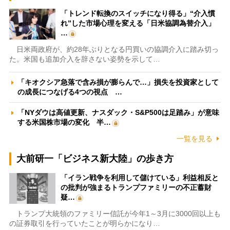
「トレンド転換のスイッチになり得る」“介入慣
れ”した市場心理を変える「日米協調為替介入」
…
日米両政府が、約28年ぶりとなる円買いの協調介入に踏み切っ
た。米国も追加介入を辞さない姿勢を示して…
「キオクシア急落で含み損が膨らんで…」損失を投資家として
の成長につなげる4つの視点 …
「NYダウは高値更新、ナスダック・S&P500は足踏み」が意味
する米国株市場の変化 半…
一覧を見る
大前研一「ビジネス新大陸」の歩き方
「イラン戦争を利用して儲けている」利益相反と
の批判が強まるトランプファミリーの不正蓄財
疑…
トランプ大統領のファミリー信託が今年1～3月に3000回以上も
の証券取引を行っていたことが明らかになり…