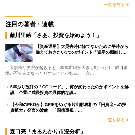
一覧を見る
注目の著者・連載
藤川里絵「さあ、投資を始めよう！」
【資産運用】大災害時に慌てないために平時から
備えておきたい3つのポイント「資産の棚卸し…
大規模な災害が起きると、株式市場が大きく動いたり、取引環
境が不安定になったりすることがある。一方…
5年ぶり改訂の「CGコード」、何が変わったのかポイントを解
説 企業に成長投資の具体的な説…
【令和のPKOか】GPIFをめぐる片山財務相の「円資産への投
資拡大」発言の波紋 「国債重視」…
一覧を見る
森口亮「まるわかり市況分析」