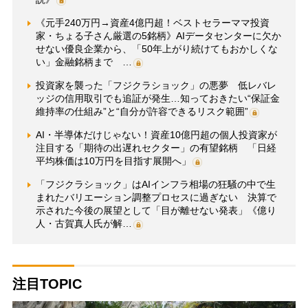
《元手240万円→資産4億円超！ベストセラーママ投資
家・ちょる子さん厳選の5銘柄》AIデータセンターに欠か
せない優良企業から、「50年上がり続けてもおかしくな
い」金融銘柄まで …
投資家を襲った「フジクラショック」の悪夢 低レバレ
ッジの信用取引でも追証が発生…知っておきたい“保証金
維持率の仕組み”と“自分が許容できるリスク範囲”
AI・半導体だけじゃない！資産10億円超の個人投資家が
注目する「期待の出遅れセクター」の有望銘柄 「日経
平均株価は10万円を目指す展開へ」
「フジクラショック」はAIインフラ相場の狂騒の中で生
まれたバリエーション調整プロセスに過ぎない 決算で
示された今後の展望として「目が離せない発表」《億り
人・古賀真人氏が解…
注目TOPIC