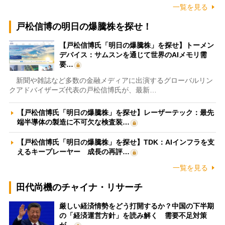
一覧を見る
戸松信博の明日の爆騰株を探せ！
【戸松信博氏「明日の爆騰株」を探せ】トーメン
デバイス：サムスンを通じて世界のAIメモリ需
要…
新聞や雑誌など多数の金融メディアに出演するグローバルリン
クアドバイザーズ代表の戸松信博氏が、最新…
【戸松信博氏「明日の爆騰株」を探せ】レーザーテック：最先
端半導体の製造に不可欠な検査装…
【戸松信博氏「明日の爆騰株」を探せ】TDK：AIインフラを支
えるキープレーヤー 成長の再評…
一覧を見る
田代尚機のチャイナ・リサーチ
厳しい経済情勢をどう打開するか？中国の下半期
の「経済運営方針」を読み解く 需要不足対策