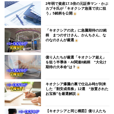
2年弱で資産17.5倍の元証券マン・かぶ
カブキ氏が「キオクシア急落で次に狙
う」5銘柄を公開
「キオクシアの次」に急騰期待の22銘
柄 まつのすけさん、かんちさん、な
のなのさんが厳選
億り人たちが厳選「キオクシア超え」
を狙う半導体・AI関連8銘柄 “大化け
期待の大本命”は？
キオクシア爆騰の裏で仕込み時が到来
した「割安成長株」12選 “放置された
お宝株”を厳選解説
【キオクシアと同じ構図】億り人たち