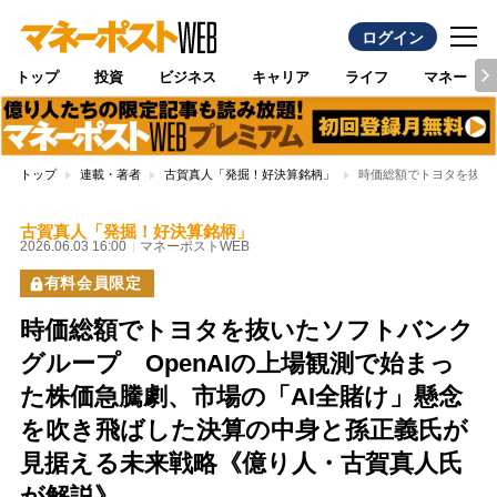
ログイン
トップ
投資
ビジネス
キャリア
ライフ
マネー
トップ
連載・著者
古賀真人「発掘！好決算銘柄」
時価総額でトヨタを抜い
古賀真人「発掘！好決算銘柄」
2026.06.03 16:00
マネーポストWEB
有料会員限定
時価総額でトヨタを抜いたソフトバンク
グループ OpenAIの上場観測で始まっ
た株価急騰劇、市場の「AI全賭け」懸念
を吹き飛ばした決算の中身と孫正義氏が
見据える未来戦略《億り人・古賀真人氏
が解説》