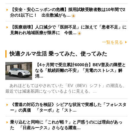
【安全・安心ニッポンの危機】採用試験受験者数は10年間で2
分の1以下に！ 出生数減がも…
【医療崩壊】人口減少で「医師不足」に加えて「患者不足」に
見舞われ地域医療が限界に 今後…
一覧を見る
快適クルマ生活 乗ってみた、使ってみた
【4ヶ月間で受注累計6000台】BEV普及の障壁と
なる「航続距離の不安」「充電のストレス」解
消…
あれほどもてはやされていた「EV（BEV）シフト」の潮流も、
最近では減速基調になっているように見える。…
《雪道の対応力を検証》シビアな状況で実感した「フォレスタ
ー」の真価 「ターボ」と「スト…
乗り込むと同時に「これが軽？」と戸惑うのには理由があっ
た 「日産ルークス」さらなる躍進…