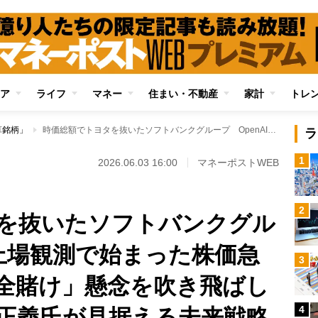
ア
ライフ
マネー
住まい・不動産
家計
トレ
算銘柄」
時価総額でトヨタを抜いたソフトバンクグループ OpenAIの上場観測で始まった株価急騰劇、市場の「AI全賭け」懸念を吹き飛ばした決算の中身と孫正義氏が見据える未来戦略《億り人・古賀真人氏が解説》
ラ
1
2026.06.03 16:00
マネーポストWEB
2
を抜いたソフトバンクグル
の上場観測で始まった株価急
3
I全賭け」懸念を吹き飛ばし
4
正義氏が見据える未来戦略