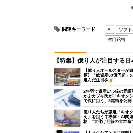
関連キーワード
AI
ソフト
注目銘柄
【特集】億り人が注目する日
【億り人オールスターが狙
柄】「総資産69億円超」の
選んだ注目株
2年弱で資産17.5倍の元
かぶカブキ氏が「キオク
で次に狙う」5銘柄を公開
億り人たちが厳選「キオ
え」を狙う半導体・AI関連
柄 “大化け期待の大本命
【キオクシアと同じ構図