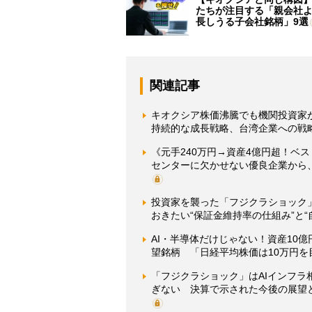
たちが注目する「親会社
長しうる子会社銘柄」9選
関連記事
キオクシア株価沸騰でも機関投資家
持続的な成長戦略、台湾企業への戦
《元手240万円→資産4億円超！ベ
センターに欠かせない優良企業から
投資家を襲った「フジクラショック
おきたい“保証金維持率の仕組み”と
AI・半導体だけじゃない！資産10
望銘柄 「日経平均株価は10万円を
「フジクラショック」はAIインフ
ぎない 決算で示された今後の展望