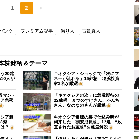
1
2
バンク
プレミアム記事
億り人
古賀真人
本株銘柄＆テーマ
う20銘
キオクシア・ショックで「次にマ
10人が
ネーが流れる」16銘柄 凄腕投資
家3名が厳選
証券マン・
「キオクシアの次」に急騰期待の
シア急落
22銘柄 まつのすけさん、かんち
さん、なのなのさんが厳選
クシア超
キオクシア爆騰の裏で仕込み時が
8銘
到来した「割安成長株」12選 “放
”は？
置されたお宝株”を厳選解説
】億り人
【億り人たちが狙う「第2のキオク