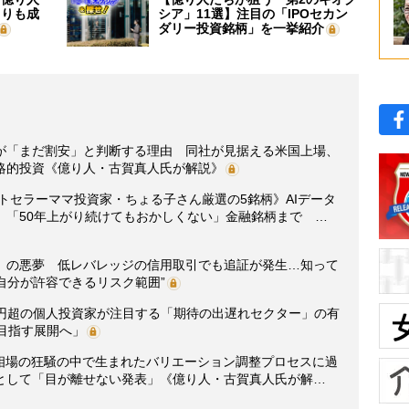
よりも成
シア」11選】注目の「IPOセカン
ダリー投資銘柄」を一挙紹介
が「まだ割安」と判断する理由 同社が見据える米国上場、
略的投資《億り人・古賀真人氏が解説》
ストセラーママ投資家・ちょる子さん厳選の5銘柄》AIデータ
、「50年上がり続けてもおかしくない」金融銘柄まで …
」の悪夢 低レバレッジの信用取引でも追証が発生…知って
“自分が許容できるリスク範囲”
億円超の個人投資家が注目する「期待の出遅れセクター」の有
目指す展開へ」
ラ相場の狂騒の中で生まれたバリエーション調整プロセスに過
として「目が離せない発表」《億り人・古賀真人氏が解…