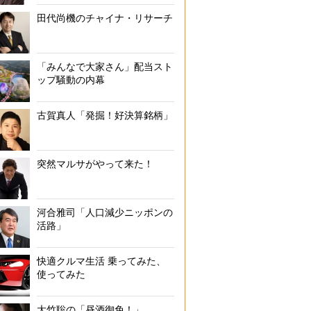
田代尚機のチャイナ・リサーチ
「みんなで大家さん」配当スト
ップ騒動の内幕
古賀真人「発掘！好決算銘柄」
突然マルサがやって来た！
河合雅司「人口減少ニッポンの
活路」
快適クルマ生活 乗ってみた、
使ってみた
大竹聡の「昼酒御免！」