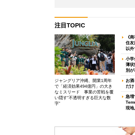
注目TOPIC
《商
住友
以外
小学
薄状
別が
ジャングリア沖縄、開業1周年
お酒
で「経済効果494億円」の大き
だけ
なミスリード 事業の苦戦を覆
急増
い隠す“不透明すぎる巨大な数
Te
字”
現地