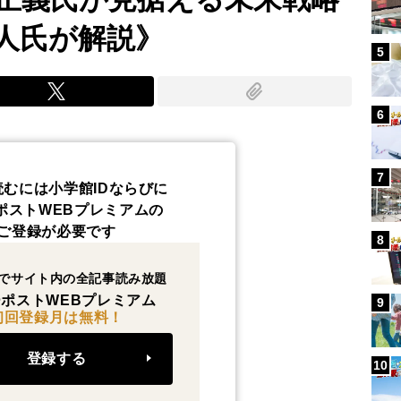
人氏が解説》
5
6
7
読むには小学館IDならびに
ポストWEBプレミアムの
ご登録が必要です
8
でサイト内の全記事読み放題
ポストWEBプレミアム
9
初回登録月は無料！
登録する
10