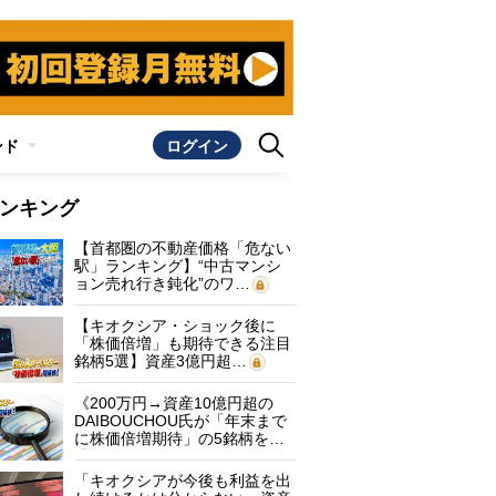
ンド
ログイン
ンキング
【首都圏の不動産価格「危ない
駅」ランキング】“中古マンシ
ョン売れ行き鈍化”のワ…
【キオクシア・ショック後に
「株価倍増」も期待できる注目
銘柄5選】資産3億円超…
《200万円→資産10億円超の
DAIBOUCHOU氏が「年末まで
に株価倍増期待」の5銘柄を…
「キオクシアが今後も利益を出