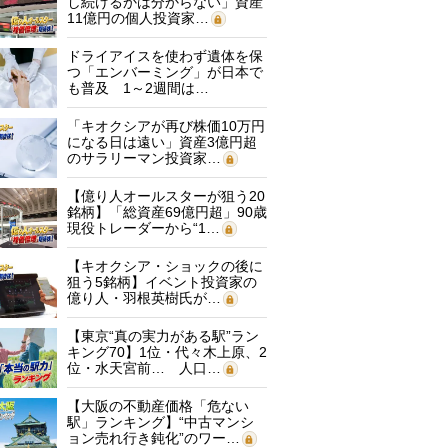
し続けるかは分からない」資産
11億円の個人投資家…
ドライアイスを使わず遺体を保
つ「エンバーミング」が日本で
も普及 1～2週間は…
「キオクシアが再び株価10万円
になる日は遠い」資産3億円超
のサラリーマン投資家…
【億り人オールスターが狙う20
銘柄】「総資産69億円超」90歳
現役トレーダーから“1…
【キオクシア・ショックの後に
狙う5銘柄】イベント投資家の
億り人・羽根英樹氏が…
【東京“真の実力がある駅”ラン
キング70】1位・代々木上原、2
位・水天宮前… 人口…
【大阪の不動産価格「危ない
駅」ランキング】“中古マンシ
ョン売れ行き鈍化”のワー…