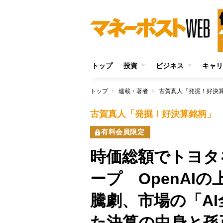
トップ
投資
ビジネス
キャリ
トップ
連載・著者
古賀真人「発掘！好決
古賀真人「発掘！好決算銘柄」
有料会員限定
時価総額でトヨタ
ープ OpenAI
騰劇、市場の「A
た決算の中身と孫